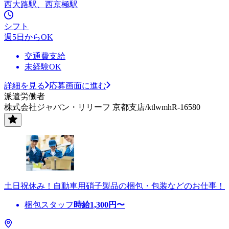
西大路駅、西京極駅
シフト
週5日からOK
交通費支給
未経験OK
詳細を見る
応募画面に進む
派遣労働者
株式会社ジャパン・リリーフ 京都支店/ktlwmhR-16580
土日祝休み！自動車用硝子製品の梱包・包装などのお仕事！
梱包スタッフ
時給
1,300
円〜