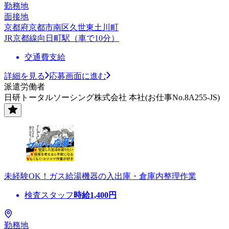
勤務地
面接地
京都府京都市南区久世東土川町
JR京都線向日町駅（車で10分）
交通費支給
詳細を見る
応募画面に進む
派遣労働者
日研トータルソーシング株式会社 本社(お仕事No.8A255-JS)
未経験OK！ガス給湯機器の入出庫・倉庫内整理作業
検査スタッフ
時給
1,400
円
勤務地