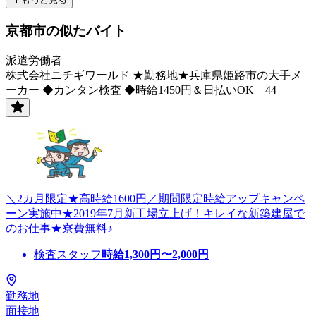
京都市の似たバイト
派遣労働者
株式会社ニチギワールド ★勤務地★兵庫県姫路市の大手メ
ーカー ◆カンタン検査 ◆時給1450円＆日払いOK 44
＼2カ月限定★高時給1600円／期間限定時給アップキャンペ
ーン実施中★2019年7月新工場立上げ！キレイな新築建屋で
のお仕事★寮費無料♪
検査スタッフ
時給
1,300
円〜
2,000
円
勤務地
面接地