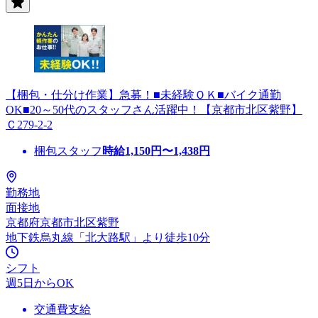
【梱包・仕分け作業】急募！■未経験ＯＫ■バイク通勤
OK■20～50代のスタッフさん活躍中！【京都市北区紫野】
Ｃ279-2-2
梱包スタッフ
時給
1,150
円〜
1,438
円
勤務地
面接地
京都府京都市北区紫野
地下鉄烏丸線「北大路駅」より徒歩10分
シフト
週5日からOK
交通費支給