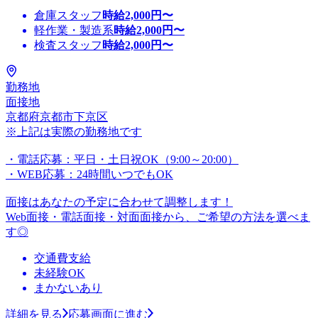
倉庫スタッフ
時給
2,000
円〜
軽作業・製造系
時給
2,000
円〜
検査スタッフ
時給
2,000
円〜
勤務地
面接地
京都府京都市下京区
※上記は実際の勤務地です
・電話応募：平日・土日祝OK（9:00～20:00）
・WEB応募：24時間いつでもOK
面接はあなたの予定に合わせて調整します！
Web面接・電話面接・対面面接から、ご希望の方法を選べま
す◎
交通費支給
未経験OK
まかないあり
詳細を見る
応募画面に進む