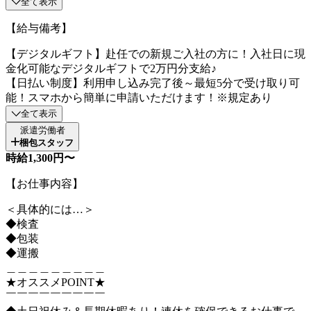
全て表示
【給与備考】
【デジタルギフト】赴任での新規ご入社の方に！入社日に現
金化可能なデジタルギフトで2万円分支給♪
【日払い制度】利用申し込み完了後～最短5分で受け取り可
能！スマホから簡単に申請いただけます！※規定あり
全て表示
派遣労働者
梱包スタッフ
時給1,300円〜
【お仕事内容】
＜具体的には…＞
◆検査
◆包装
◆運搬
＿＿＿＿＿＿＿＿＿
★オススメPOINT★
￣￣￣￣￣￣￣￣￣