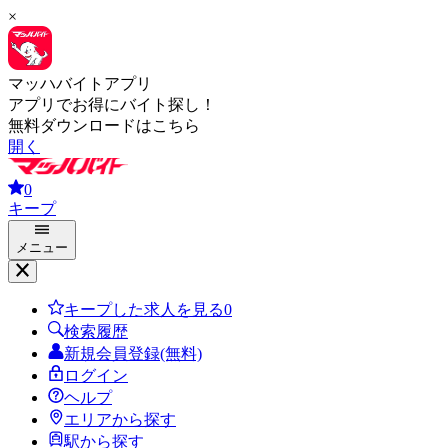
×
マッハバイトアプリ
アプリでお得にバイト探し！
無料ダウンロードはこちら
開く
0
キープ
メニュー
キープした求人を見る
0
検索履歴
新規会員登録(無料)
ログイン
ヘルプ
エリアから探す
駅から探す