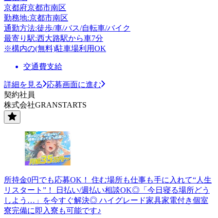
京都府京都市南区
勤務地:京都市南区
通勤方法:徒歩/車/バス/自転車/バイク
最寄り駅:西大路駅から車7分
※構内の(無料)駐車場利用OK
交通費支給
詳細を見る
応募画面に進む
契約社員
株式会社GRANSTARTS
所持金0円でも応募OK！ 住む場所も仕事も手に入れて“人生
リスタート”！ 日払い/週払い相談OK◎「今日寝る場所どう
しよう…」を今すぐ解決◎ ハイグレード家具家電付き個室
寮完備に即入寮も可能です♪