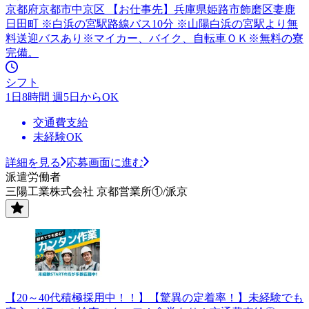
京都府京都市中京区 【お仕事先】兵庫県姫路市飾磨区妻鹿
日田町 ※白浜の宮駅路線バス10分 ※山陽白浜の宮駅より無
料送迎バスあり※マイカー、バイク、自転車ＯＫ※無料の寮
完備。
シフト
1日8時間 週5日からOK
交通費支給
未経験OK
詳細を見る
応募画面に進む
派遣労働者
三陽工業株式会社 京都営業所①/派京
【20～40代積極採用中！！】【驚異の定着率！】未経験でも