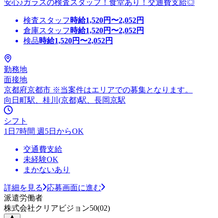
安心♪ガラスの検査スタッフ！食堂あり！交通費支給◎
検査スタッフ
時給
1,520
円〜
2,052
円
倉庫スタッフ
時給
1,520
円〜
2,052
円
検品
時給
1,520
円〜
2,052
円
勤務地
面接地
京都府京都市 ※当案件はエリアでの募集となります。
向日町駅、桂川(京都)駅、長岡京駅
シフト
1日7時間 週5日からOK
交通費支給
未経験OK
まかないあり
詳細を見る
応募画面に進む
派遣労働者
株式会社クリアビジョン50(02)