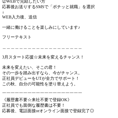
②WEBで完結したい方
応募後お送りするSMSで「ポチッと就職」を選択
↓
WEB入力後、送信
一緒に働けることを楽しみにしています♪
フリーテキスト
＿＿＿＿＿＿＿＿＿＿＿＿＿＿＿＿＿＿＿
3月スタート応援☆未来を変えるチャンス！
未来を変えたい、そこの君！
その一歩を踏み出すなら、今がチャンス。
正社員デビューをUTが全力でサポート！
この秋、自分の可能性を塗り替えよう。
￣￣￣￣￣￣￣￣￣￣￣￣￣￣￣￣￣￣￣
《履歴書不要☆来社不要で登録OK》
正社員でも面倒な履歴書は不要！
応募後、電話面接orオンライン面接で登録完了◎