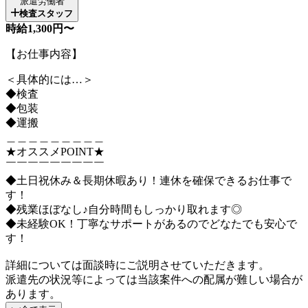
派遣労働者
検査スタッフ
時給1,300円〜
【お仕事内容】
＜具体的には…＞
◆検査
◆包装
◆運搬
＿＿＿＿＿＿＿＿＿
★オススメPOINT★
￣￣￣￣￣￣￣￣￣
◆土日祝休み＆長期休暇あり！連休を確保できるお仕事で
す！
◆残業ほぼなし♪自分時間もしっかり取れます◎
◆未経験OK！丁寧なサポートがあるのでどなたでも安心で
す！
詳細については面談時にご説明させていただきます。
派遣先の状況等によっては当該案件への配属が難しい場合が
あります。