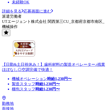
未経験OK
詳細を見る
応募画面に進む
派遣労働者
UTエージェント株式会社 関西第三CU_京都府京都市南区_
機械操作
【日勤&土日祝休み！】歯科材料の製造オペレーター♪残業
ほぼなし◎空調完備で快適！
機械オペレーション
時給
1,230
円〜
製造スタッフ
時給
1,230
円〜
梱包スタッフ
時給
1,230
円〜
勤務地
面接地