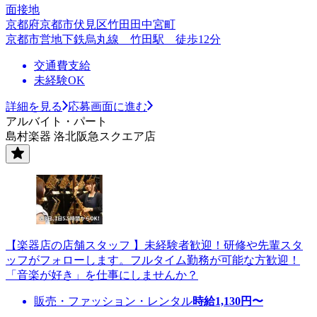
面接地
京都府京都市伏見区竹田田中宮町
京都市営地下鉄烏丸線 竹田駅 徒歩12分
交通費支給
未経験OK
詳細を見る
応募画面に進む
アルバイト・パート
島村楽器 洛北阪急スクエア店
【楽器店の店舗スタッフ 】未経験者歓迎！研修や先輩スタ
ッフがフォローします。フルタイム勤務が可能な方歓迎！
「音楽が好き」を仕事にしませんか？
販売・ファッション・レンタル
時給
1,130
円〜