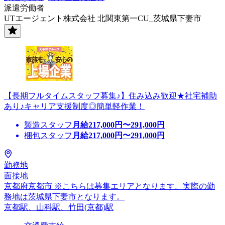
派遣労働者
UTエージェント株式会社 北関東第一CU_茨城県下妻市
【長期フルタイムスタッフ募集♪】住み込み歓迎★社宅補助
あり♪キャリア支援制度◎簡単軽作業！
製造スタッフ
月給
217,000
円〜
291,000
円
梱包スタッフ
月給
217,000
円〜
291,000
円
勤務地
面接地
京都府京都市 ※こちらは募集エリアとなります。実際の勤
務地は茨城県下妻市となります。
京都駅、山科駅、竹田(京都)駅