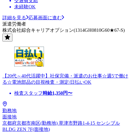
交通費支給
未経験OK
詳細を見る
応募画面に進む
派遣労働者
株式会社綜合キャリアオプション(1314GH0810G60★67-S)
【20代～40代活躍中】社保完備・派遣のお仕事☆週5で働け
る☆電池部品の目視検査・測定/日払いOK
検査スタッフ
時給
1,350
円〜
勤務地
面接地
京都府京都市南区(勤務地) 草津市野路1-4-15 センシブル
BLDG ZEN 7F(面接地)