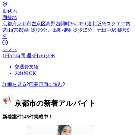
勤務地
面接地
京都府京都市左京区高野西開町36-2020 洛北阪急スクエア内
茶山(京都)駅 徒歩9分、出町柳駅 徒歩15分、元田中駅 徒歩9
分
シフト
1日5.5時間 週3日からOK
交通費支給
未経験OK
詳細を見る
応募画面に進む
京都市の新着アルバイト
新着案件145件掲載中！