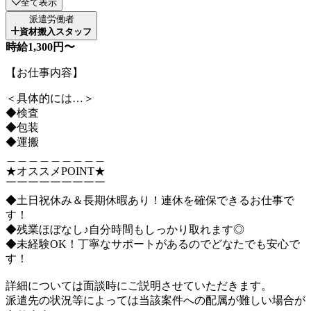
全て表示
派遣労働者
資材搬入スタッフ
時給1,300円〜
【お仕事内容】
＜具体的には…＞
◆検査
◆包装
◆運搬
＿＿＿＿＿＿＿＿＿
★オススメPOINT★
￣￣￣￣￣￣￣￣￣
◆土日祝休み＆長期休暇あり！連休を確保できるお仕事で
す！
◆残業ほぼなし♪自分時間もしっかり取れます◎
◆未経験OK！丁寧なサポートがあるのでどなたでも安心で
す！
詳細については面談時にご説明させていただきます。
派遣先の状況等によっては当該案件への配属が難しい場合が