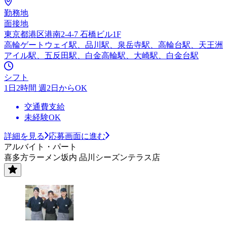
勤務地
面接地
東京都港区港南2-4-7 石橋ビル1F
高輪ゲートウェイ駅、品川駅、泉岳寺駅、高輪台駅、天王洲
アイル駅、五反田駅、白金高輪駅、大崎駅、白金台駅
シフト
1日2時間 週2日からOK
交通費支給
未経験OK
詳細を見る
応募画面に進む
アルバイト・パート
喜多方ラーメン坂内 品川シーズンテラス店