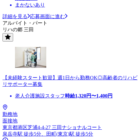
まかないあり
詳細を見る
応募画面に進む
アルバイト・パート
リハの郷 三田
【未経験スタート歓迎】週1日から勤務OK◎高齢者のリハビ
リサポーター募集
老人介護施設スタッフ
時給
1,320
円〜
1,400
円
勤務地
面接地
東京都港区芝浦4-4-27 三田ナショナルコート
泉岳寺駅 徒歩5分、田町(東京)駅 徒歩5分