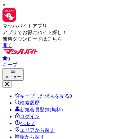
×
マッハバイトアプリ
アプリでお得にバイト探し！
無料ダウンロードはこちら
開く
0
キープ
メニュー
キープした求人を見る
0
検索履歴
新規会員登録(無料)
ログイン
ヘルプ
エリアから探す
駅から探す