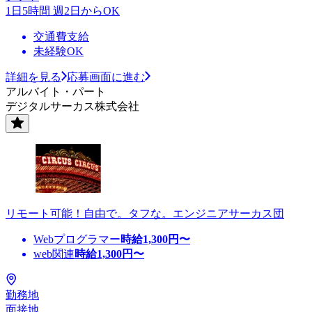
1日5時間 週2日からOK
交通費支給
未経験OK
詳細を見る
応募画面に進む
アルバイト・パート
デジタルサーカス株式会社
リモート可能！自由で。タフな。エンジニアサーカス団
Webプログラマー
時給
1,300
円〜
web関連
時給
1,300
円〜
勤務地
面接地