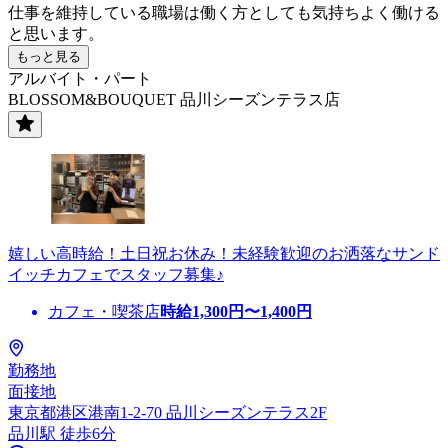
仕事を維持している職場は働く方としても気持ちよく働ける
と思います。
もっと見る
アルバイト・パート
BLOSSOM&BOUQUET 品川シーズンテラス店
嬉しい高時給！土日祝お休み！未経験歓迎のお洒落なサンド
イッチカフェでスタッフ募集♪
カフェ・喫茶店
時給
1,300
円〜
1,400
円
勤務地
面接地
東京都港区港南1-2-70 品川シーズンテラス2F
品川駅 徒歩6分