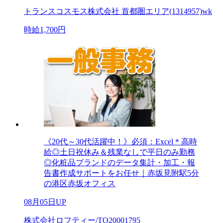
トランスコスモス株式会社 首都圏エリア(1314957)wk
時給1,700円
《20代～30代活躍中！》必須：Excel＊高時
給◎土日祝休み＆残業なしで平日のみ勤務
◎化粧品ブランドのデータ集計・加工・報
告書作成サポートをお任せ｜赤坂見附駅5分
の港区赤坂オフィス
08月05日UP
株式会社ロフティー/TO20001795