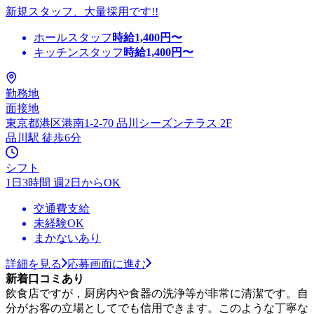
新規スタッフ、大量採用です!!
ホールスタッフ
時給
1,400
円〜
キッチンスタッフ
時給
1,400
円〜
勤務地
面接地
東京都港区港南1-2-70 品川シーズンテラス 2F
品川駅 徒歩6分
シフト
1日3時間 週2日からOK
交通費支給
未経験OK
まかないあり
詳細を見る
応募画面に進む
新着口コミあり
飲食店ですが，厨房内や食器の洗浄等が非常に清潔です。自
分がお客の立場としてでも信用できます。このような丁寧な