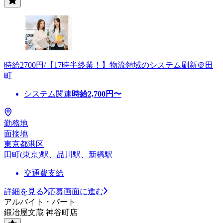
時給2700円/【17時半終業！】物流領域のシステム刷新＠田
町
システム関連
時給
2,700
円〜
勤務地
面接地
東京都港区
田町(東京)駅、品川駅、新橋駅
交通費支給
詳細を見る
応募画面に進む
アルバイト・パート
鍛冶屋文蔵 神谷町店