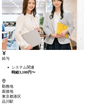
給与
システム関連
時給
3,100
円〜
勤務地
面接地
東京都港区
品川駅