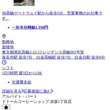
JR高輪ゲートウェイ駅から徒歩5分。営業事務のお仕事で
す。
一般事務
時給
1,350
円
勤務地
面接地
東京都港区高輪2-12-13 レジデンス高輪001号室
泉岳寺駅 徒歩7分、白金高輪駅 徒歩7分、白金台駅 徒歩9分
シフト
1日5時間 週3日からOK
交通費支給
詳細を見る
応募画面に進む
アルバイト・パート
ドトールコーヒーショップ 赤坂1丁目店