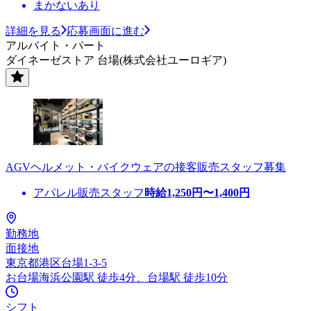
まかないあり
詳細を見る
応募画面に進む
アルバイト・パート
ダイネーゼストア 台場(株式会社ユーロギア)
AGVヘルメット・バイクウェアの接客販売スタッフ募集
アパレル販売スタッフ
時給
1,250
円〜
1,400
円
勤務地
面接地
東京都港区台場1-3-5
お台場海浜公園駅 徒歩4分、台場駅 徒歩10分
シフト