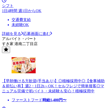
シフト
1日4時間 週1日からOK
交通費支給
未経験OK
詳細を見る
応募画面に進む
アルバイト・パート
すき家 港南二丁目店
【早朝働ける方歓迎(手当あり)】◎積極採用中◎【食事補助
＆前払い有】週2・1日2h～OK！セルフレジで簡単接客◎マ
ニュアル完備で初バイト・未経験も安心！積極採用中
ファーストフード
時給
1,400
円〜