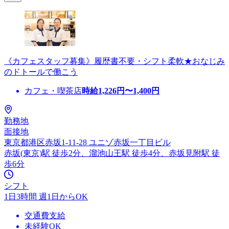
《カフェスタッフ募集》履歴書不要・シフト柔軟★おなじみ
のドトールで働こう
カフェ・喫茶店
時給
1,226
円〜
1,400
円
勤務地
面接地
東京都港区赤坂1-11-28 ユニゾ赤坂一丁目ビル
赤坂(東京)駅 徒歩2分、溜池山王駅 徒歩4分、赤坂見附駅 徒
歩6分
シフト
1日3時間 週1日からOK
交通費支給
未経験OK