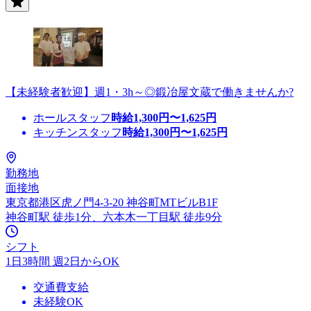
【未経験者歓迎】週1・3h～◎鍛冶屋文蔵で働きませんか?
ホールスタッフ
時給
1,300
円〜
1,625
円
キッチンスタッフ
時給
1,300
円〜
1,625
円
勤務地
面接地
東京都港区虎ノ門4-3-20 神谷町MTビルB1F
神谷町駅 徒歩1分、六本木一丁目駅 徒歩9分
シフト
1日3時間 週2日からOK
交通費支給
未経験OK