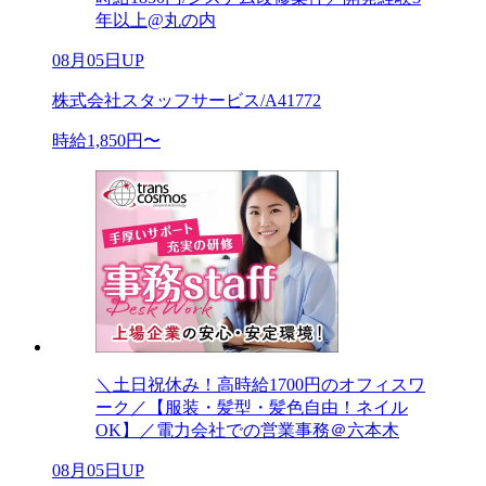
年以上@丸の内
08月05日UP
株式会社スタッフサービス/A41772
時給1,850円〜
＼土日祝休み！高時給1700円のオフィスワ
ーク／【服装・髪型・髪色自由！ネイル
OK】／電力会社での営業事務＠六本木
08月05日UP