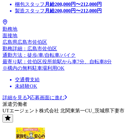
梱包スタッフ
月給
200,000
円〜
212,000
円
製造スタッフ
月給
200,000
円〜
212,000
円
勤務地
面接地
広島県広島市佐伯区
勤務詳細：広島市佐伯区
通勤方法：徒歩/車/自転車/バイク
最寄り駅：佐伯区役所前駅から車7分、自転車8分
※構内の無料駐車場利用OK
交通費支給
未経験OK
詳細を見る
応募画面に進む
派遣労働者
UTエージェント株式会社 北関東第一CU_茨城県下妻市