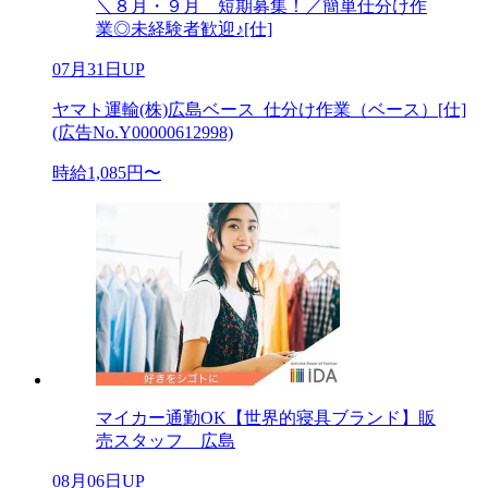
＼８月・９月 短期募集！／簡単仕分け作
業◎未経験者歓迎♪[仕]
07月31日UP
ヤマト運輸(株)広島ベース_仕分け作業（ベース）[仕]
(広告No.Y00000612998)
時給1,085円〜
マイカー通勤OK【世界的寝具ブランド】販
売スタッフ 広島
08月06日UP