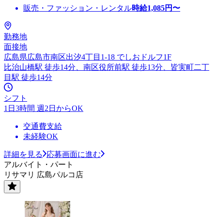
販売・ファッション・レンタル
時給
1,085
円〜
勤務地
面接地
広島県広島市南区出汐4丁目1-18 でしおドルフ1F
比治山橋駅 徒歩14分、南区役所前駅 徒歩13分、皆実町二丁
目駅 徒歩14分
シフト
1日3時間 週2日からOK
交通費支給
未経験OK
詳細を見る
応募画面に進む
アルバイト・パート
リサマリ 広島パルコ店