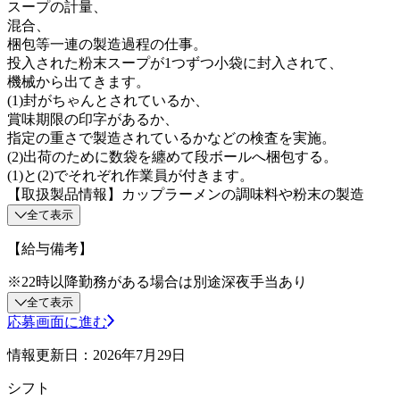
スープの計量、
混合、
梱包等一連の製造過程の仕事。
投入された粉末スープが1つずつ小袋に封入されて、
機械から出てきます。
(1)封がちゃんとされているか、
賞味期限の印字があるか、
指定の重さで製造されているかなどの検査を実施。
(2)出荷のために数袋を纏めて段ボールへ梱包する。
(1)と(2)でそれぞれ作業員が付きます。
【取扱製品情報】カップラーメンの調味料や粉末の製造
全て表示
【給与備考】
※22時以降勤務がある場合は別途深夜手当あり
全て表示
応募画面に進む
情報更新日：2026年7月29日
シフト