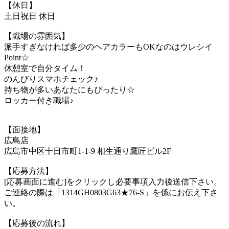
【休日】
土日祝日 休日
【職場の雰囲気】
派手すぎなければ多少のヘアカラーもOKなのはウレシイ
Point☆
休憩室で自分タイム！
のんびりスマホチェック♪
持ち物が多いあなたにもぴったり☆
ロッカー付き職場♪
【面接地】
広島店
広島市中区十日市町1-1-9 相生通り鷹匠ビル2F
【応募方法】
[応募画面に進む]をクリックし必要事項入力後送信下さい。
ご連絡の際は「1314GH0803G63★76-S」を係にお伝え下さ
い。
【応募後の流れ】