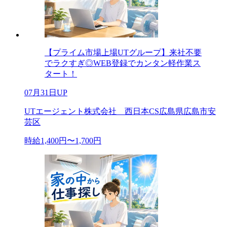
【プライム市場上場UTグループ】来社不要
でラクすぎ◎WEB登録でカンタン軽作業ス
タート！
07月31日UP
UTエージェント株式会社 西日本CS広島県広島市安
芸区
時給1,400円〜1,700円