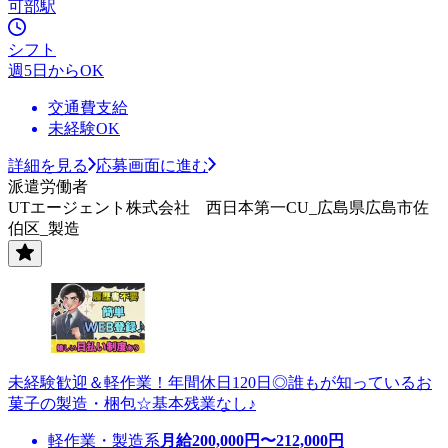
可部駅
シフト
週5日からOK
交通費支給
未経験OK
詳細を見る
応募画面に進む
派遣労働者
UTエージェント株式会社 西日本第一CU_広島県広島市佐
伯区_製造
未経験歓迎＆軽作業！年間休日120日◎誰もが知っているお
菓子の製造・梱包☆基本残業なし♪
軽作業・製造系
月給
200,000
円〜
212,000
円