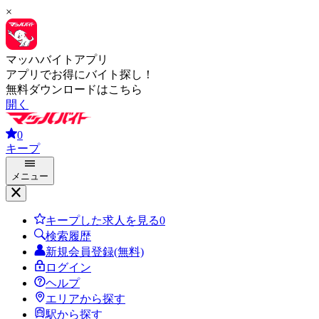
×
マッハバイトアプリ
アプリでお得にバイト探し！
無料ダウンロードはこちら
開く
0
キープ
メニュー
キープした求人を見る
0
検索履歴
新規会員登録(無料)
ログイン
ヘルプ
エリアから探す
駅から探す