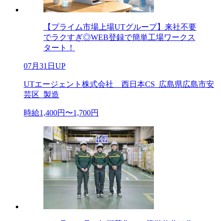
【プライム市場上場UTグループ】来社不要
でラクすぎ◎WEB登録で簡単工場ワークス
タート！
07月31日UP
UTエージェント株式会社 西日本CS_広島県広島市安
芸区_製造
時給1,400円〜1,700円