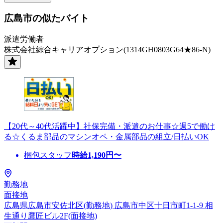
広島市の似たバイト
派遣労働者
株式会社綜合キャリアオプション(1314GH0803G64★86-N)
【20代～40代活躍中】社保完備・派遣のお仕事☆週5で働け
る☆くるま部品のマシンオペ・金属部品の組立/日払いOK
梱包スタッフ
時給
1,190
円〜
勤務地
面接地
広島県広島市安佐北区(勤務地) 広島市中区十日市町1-1-9 相
生通り鷹匠ビル2F(面接地)