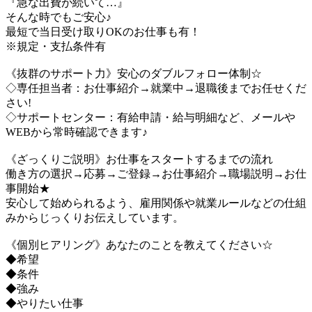
『急な出費が続いて…』
そんな時でもご安心♪
最短で当日受け取りOKのお仕事も有！
※規定・支払条件有
《抜群のサポート力》安心のダブルフォロー体制☆
◇専任担当者：お仕事紹介→就業中→退職後までお任せくだ
さい!
◇サポートセンター：有給申請・給与明細など、メールや
WEBから常時確認できます♪
《ざっくりご説明》お仕事をスタートするまでの流れ
働き方の選択→応募→ご登録→お仕事紹介→職場説明→お仕
事開始★
安心して始められるよう、雇用関係や就業ルールなどの仕組
みからじっくりお伝えしています。
《個別ヒアリング》あなたのことを教えてください☆
◆希望
◆条件
◆強み
◆やりたい仕事