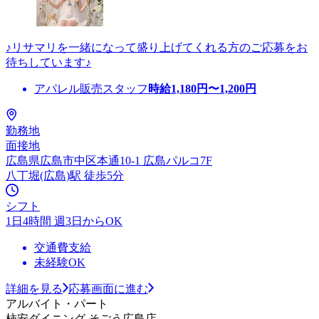
♪リサマリを一緒になって盛り上げてくれる方のご応募をお
待ちしています♪
アパレル販売スタッフ
時給
1,180
円〜
1,200
円
勤務地
面接地
広島県広島市中区本通10-1 広島パルコ7F
八丁堀(広島)駅 徒歩5分
シフト
1日4時間 週3日からOK
交通費支給
未経験OK
詳細を見る
応募画面に進む
アルバイト・パート
柿安ダイニング そごう広島店