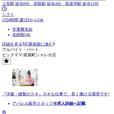
上安駅 徒歩8分、高取駅 徒歩4分、長楽寺駅 徒歩13分
シフト
1日8時間 週5日からOK
交通費支給
未経験OK
詳細を見る
応募画面に進む
アルバイト・パート
ビックママ 紙屋町シャレオ店
『洋服・縫製がスキ』スキな仕事で、長く働ける環境です!
アパレル販売スタッフ
※求人詳細へ記載