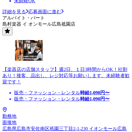
未経験OK
詳細を見る
応募画面に進む
アルバイト・パート
島村楽器 イ オンモール広島祗園店
【楽器店の店舗スタッフ】週2日、１日3時間からOK！社割
あり！接客、品出し、レジ対応等お願いします。未経験者歓
迎です！
販売・ファッション・レンタル
時給
1,090
円〜
販売・ファッション・レンタル
時給
1,090
円〜
勤務地
面接地
広島県広島市安佐南区祇園三丁目2-1-230 イオンモール広島