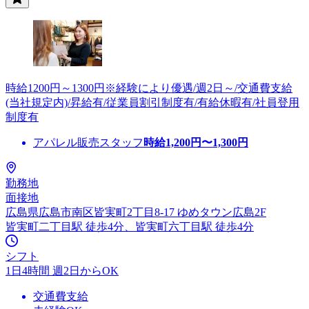
時給1200円～1300円※経験により優遇/週2日～/交通費支給
(当社規定内)/昇給有/従業員割引制度有/有給休暇有/社員登用
制度有
アパレル販売スタッフ
時給
1,200
円〜
1,300
円
勤務地
面接地
広島県広島市南区皆実町2丁目8-17 ゆめタウン広島2F
皆実町二丁目駅 徒歩4分、皆実町六丁目駅 徒歩4分
シフト
1日4時間 週2日からOK
交通費支給