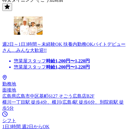
週2日～1日3時間～未経験OK 扶養内勤務OKバイトデビュー
さん…みんな大歓迎!!
惣菜屋スタッフ
時給
1,200
円〜
1,220
円
惣菜屋スタッフ
時給
1,200
円〜
1,220
円
勤務地
面接地
広島県広島市中区基町6127 そごう広島店B2F
横川一丁目駅 徒歩4分、横川(広島)駅 徒歩6分、別院前駅 徒
歩5分
シフト
1日3時間 週2日からOK