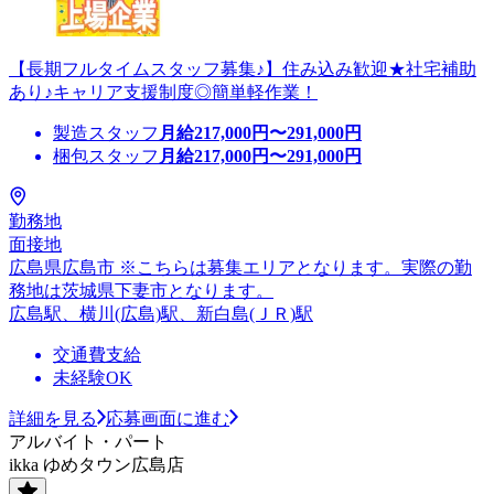
【長期フルタイムスタッフ募集♪】住み込み歓迎★社宅補助
あり♪キャリア支援制度◎簡単軽作業！
製造スタッフ
月給
217,000
円〜
291,000
円
梱包スタッフ
月給
217,000
円〜
291,000
円
勤務地
面接地
広島県広島市 ※こちらは募集エリアとなります。実際の勤
務地は茨城県下妻市となります。
広島駅、横川(広島)駅、新白島(ＪＲ)駅
交通費支給
未経験OK
詳細を見る
応募画面に進む
アルバイト・パート
ikka ゆめタウン広島店