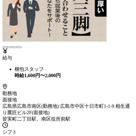
給与
梱包スタッフ
時給
1,600
円〜
2,000
円
勤務地
面接地
広島県広島市南区(勤務地) 広島市中区十日市町1-1-9 相生通
り鷹匠ビル2F(面接地)
皆実町二丁目駅、南区役所前駅
シフト