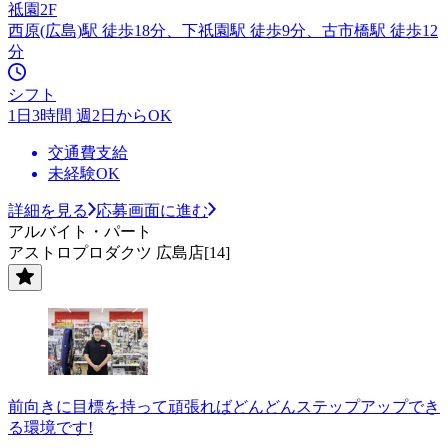
祗園2F
西原(広島)駅 徒歩18分、下祇園駅 徒歩9分、古市橋駅 徒歩12
分
シフト
1日3時間 週2日からOK
交通費支給
未経験OK
詳細を見る
応募画面に進む
アルバイト・パート
アストロプロダクツ 広島店[14]
前向きに目標を持って頑張ればどんどんステップアップでき
る環境です!