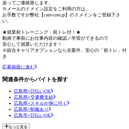
追ってご連絡致します。
※メールのドメイン設定をご利用の方は、
お手数ですが弊社【cam-com.jp】のドメインをご登録下さ
い。
★就業前トレーニング：前トレ付！★
動画で事前にお仕事内容の確認／学習ができるので
安心して就業いただけます！
※綜合キャリアオプションなら全案件、安心の「前トレ」付
き
応募画面に進む
関連条件からバイトを探す
広島県×日払いOK
広島県×交通費支給
広島県×スキルが身に付く
広島県×制服あり
広島市×日払いOK
もっと見る