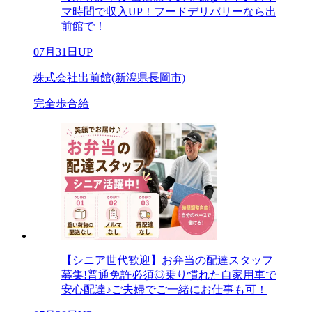
マ時間で収入UP！フードデリバリーなら出
前館で！
07月31日UP
株式会社出前館(新潟県長岡市)
完全歩合給
【シニア世代歓迎】お弁当の配達スタッフ
募集!普通免許必須◎乗り慣れた自家用車で
安心配達♪ご夫婦でご一緒にお仕事も可！