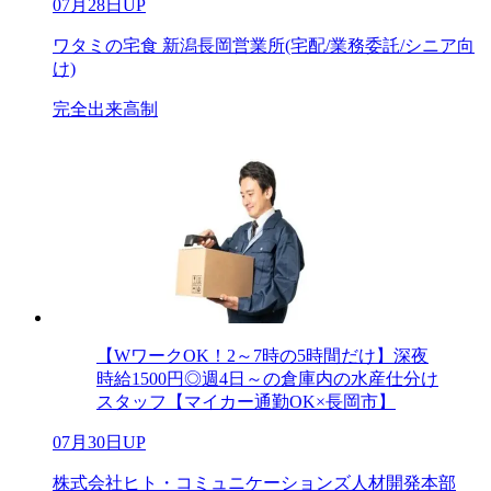
07月28日UP
ワタミの宅食 新潟長岡営業所(宅配/業務委託/シニア向
け)
完全出来高制
【WワークOK！2～7時の5時間だけ】深夜
時給1500円◎週4日～の倉庫内の水産仕分け
スタッフ【マイカー通勤OK×長岡市】
07月30日UP
株式会社ヒト・コミュニケーションズ人材開発本部