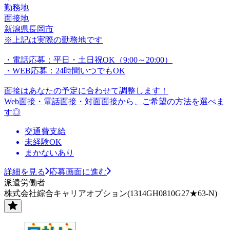
勤務地
面接地
新潟県長岡市
※上記は実際の勤務地です
・電話応募：平日・土日祝OK（9:00～20:00）
・WEB応募：24時間いつでもOK
面接はあなたの予定に合わせて調整します！
Web面接・電話面接・対面面接から、ご希望の方法を選べま
す◎
交通費支給
未経験OK
まかないあり
詳細を見る
応募画面に進む
派遣労働者
株式会社綜合キャリアオプション(1314GH0810G27★63-N)