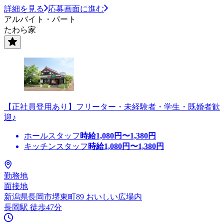
詳細を見る
応募画面に進む
アルバイト・パート
たわら家
【正社員登用あり】フリーター・未経験者・学生・既婚者歓
迎♪
ホールスタッフ
時給
1,080
円〜
1,380
円
キッチンスタッフ
時給
1,080
円〜
1,380
円
勤務地
面接地
新潟県長岡市堺東町89 おいしい広場内
長岡駅 徒歩47分