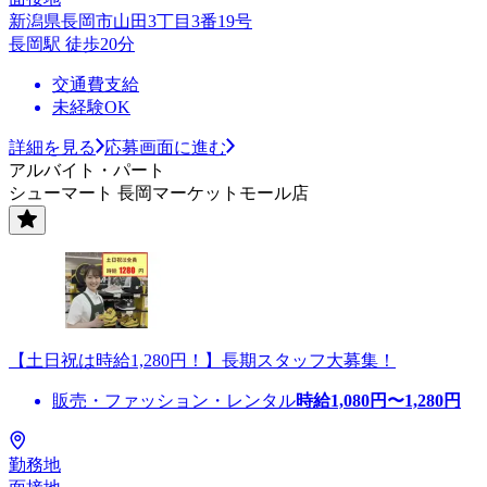
新潟県長岡市山田3丁目3番19号
長岡駅 徒歩20分
交通費支給
未経験OK
詳細を見る
応募画面に進む
アルバイト・パート
シューマート 長岡マーケットモール店
【土日祝は時給1,280円！】長期スタッフ大募集！
販売・ファッション・レンタル
時給
1,080
円〜
1,280
円
勤務地