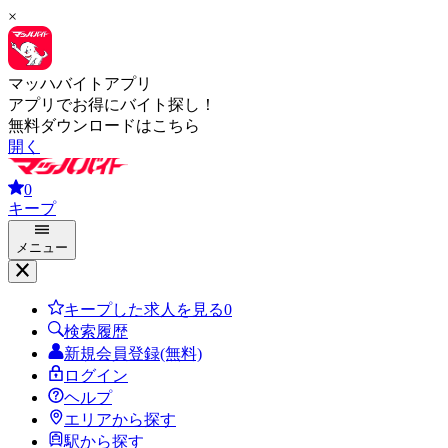
×
マッハバイトアプリ
アプリでお得にバイト探し！
無料ダウンロードはこちら
開く
0
キープ
メニュー
キープした求人を見る
0
検索履歴
新規会員登録(無料)
ログイン
ヘルプ
エリアから探す
駅から探す