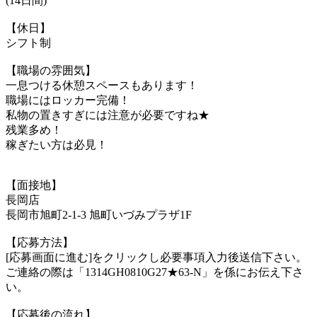
(14日間)
【休日】
シフト制
【職場の雰囲気】
一息つける休憩スペースもあります！
職場にはロッカー完備！
私物の置きすぎには注意が必要ですね★
残業多め！
稼ぎたい方は必見！
【面接地】
長岡店
長岡市旭町2-1-3 旭町いづみプラザ1F
【応募方法】
[応募画面に進む]をクリックし必要事項入力後送信下さい。
ご連絡の際は「1314GH0810G27★63-N」を係にお伝え下さ
い。
【応募後の流れ】