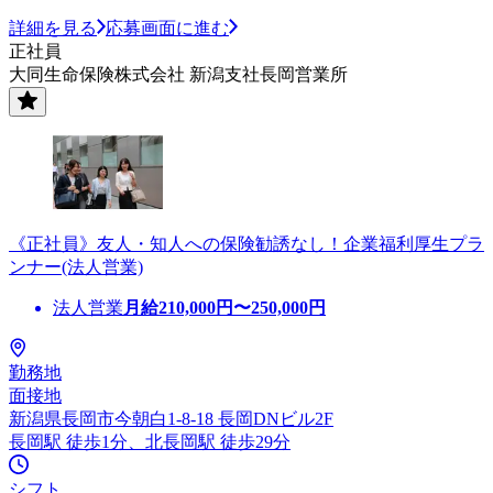
詳細を見る
応募画面に進む
正社員
大同生命保険株式会社 新潟支社長岡営業所
《正社員》友人・知人への保険勧誘なし！企業福利厚生プラ
ンナー(法人営業)
法人営業
月給
210,000
円〜
250,000
円
勤務地
面接地
新潟県長岡市今朝白1-8-18 長岡DNビル2F
長岡駅 徒歩1分、北長岡駅 徒歩29分
シフト