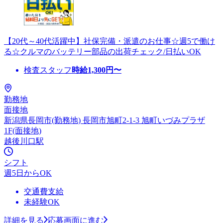
【20代～40代活躍中】社保完備・派遣のお仕事☆週5で働け
る☆クルマのバッテリー部品の出荷チェック/日払いOK
検査スタッフ
時給
1,300
円〜
勤務地
面接地
新潟県長岡市(勤務地) 長岡市旭町2-1-3 旭町いづみプラザ
1F(面接地)
越後川口駅
シフト
週5日からOK
交通費支給
未経験OK
詳細を見る
応募画面に進む