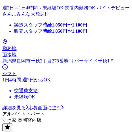
週2日～1日4時間～未経験OK 扶養内勤務OK バイトデビュー
さん…みんな大歓迎!!
製造スタッフ
時給
1,050
円〜
1,100
円
販売スタッフ
時給
1,050
円〜
1,100
円
勤務地
面接地
新潟県長岡市千秋2丁目278番地 リバーサイド千秋1Ｆ
シフト
1日4時間 週2日からOK
交通費支給
未経験OK
詳細を見る
応募画面に進む
アルバイト・パート
すき家 長岡宮内店