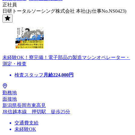
正社員
日研トータルソーシング株式会社 本社(お仕事No.NS0423)
未経験OK！寮完備！電子部品の製造マシンオペレーター・
測定・検査
検査スタッフ
月給
224,000
円
勤務地
面接地
新潟県長岡市東高見
JR信越本線 押切駅 徒歩25分
交通費支給
未経験OK