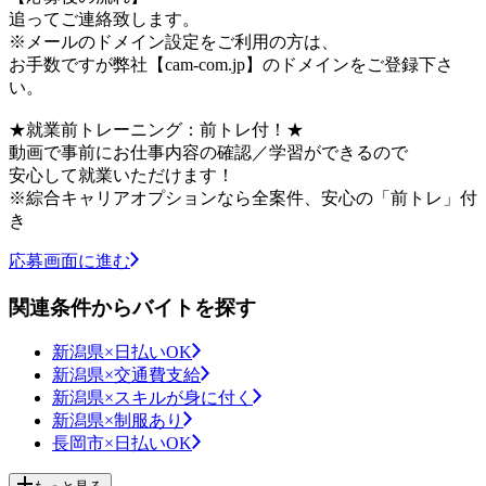
追ってご連絡致します。
※メールのドメイン設定をご利用の方は、
お手数ですが弊社【cam-com.jp】のドメインをご登録下さ
い。
★就業前トレーニング：前トレ付！★
動画で事前にお仕事内容の確認／学習ができるので
安心して就業いただけます！
※綜合キャリアオプションなら全案件、安心の「前トレ」付
き
応募画面に進む
関連条件からバイトを探す
新潟県×日払いOK
新潟県×交通費支給
新潟県×スキルが身に付く
新潟県×制服あり
長岡市×日払いOK