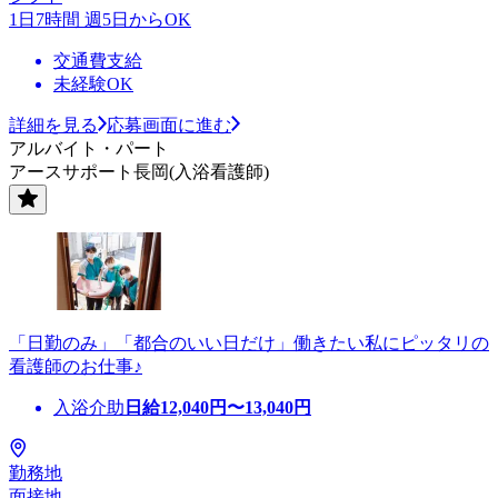
1日7時間 週5日からOK
交通費支給
未経験OK
詳細を見る
応募画面に進む
アルバイト・パート
アースサポート長岡(入浴看護師)
「日勤のみ」「都合のいい日だけ」働きたい私にピッタリの
看護師のお仕事♪
入浴介助
日給
12,040
円〜
13,040
円
勤務地
面接地