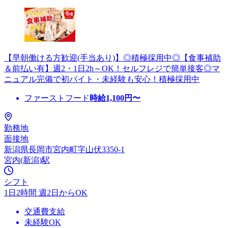
【早朝働ける方歓迎(手当あり)】◎積極採用中◎【食事補助
＆前払い有】週2・1日2h～OK！セルフレジで簡単接客◎マ
ニュアル完備で初バイト・未経験も安心！積極採用中
ファーストフード
時給
1,100
円〜
勤務地
面接地
新潟県長岡市宮内町字山伏3350-1
宮内(新潟)駅
シフト
1日2時間 週2日からOK
交通費支給
未経験OK