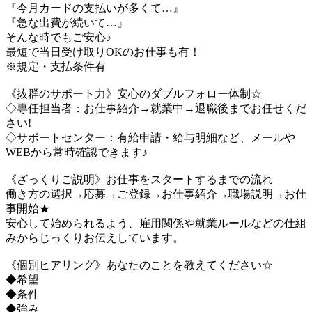
『今月カードの支払いが多くて…』
『急な出費が続いて…』
そんな時でもご安心♪
最短で当日受け取りOKのお仕事も有！
※規定・支払条件有
《抜群のサポート力》安心のダブルフォロー体制☆
◇専任担当者：お仕事紹介→就業中→退職後までお任せくだ
さい!
◇サポートセンター：有給申請・給与明細など、メールや
WEBから常時確認できます♪
《ざっくりご説明》お仕事をスタートするまでの流れ
働き方の選択→応募→ご登録→お仕事紹介→職場説明→お仕
事開始★
安心して始められるよう、雇用関係や就業ルールなどの仕組
みからじっくりお伝えしています。
《個別ヒアリング》あなたのことを教えてください☆
◆希望
◆条件
◆強み