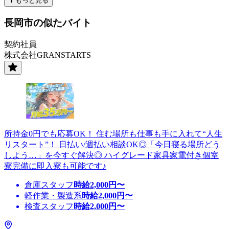
もっと見る
長岡市の似たバイト
契約社員
株式会社GRANSTARTS
所持金0円でも応募OK！ 住む場所も仕事も手に入れて“人生
リスタート”！ 日払い/週払い相談OK◎「今日寝る場所どう
しよう…」を今すぐ解決◎ ハイグレード家具家電付き個室
寮完備に即入寮も可能です♪
倉庫スタッフ
時給
2,000
円〜
軽作業・製造系
時給
2,000
円〜
検査スタッフ
時給
2,000
円〜