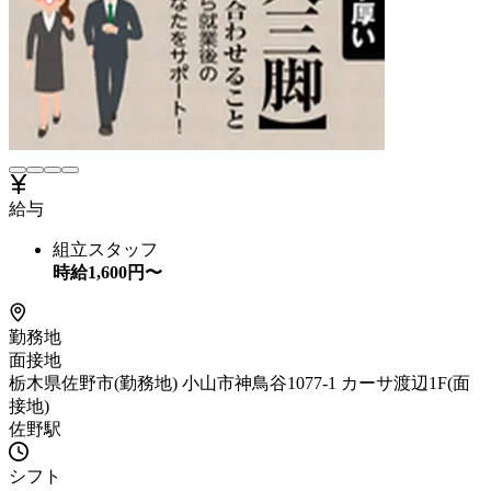
給与
組立スタッフ
時給
1,600
円〜
勤務地
面接地
栃木県佐野市(勤務地) 小山市神鳥谷1077-1 カーサ渡辺1F(面
接地)
佐野駅
シフト