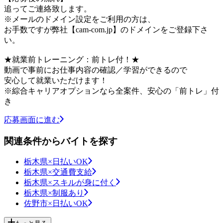
追ってご連絡致します。
※メールのドメイン設定をご利用の方は、
お手数ですが弊社【cam-com.jp】のドメインをご登録下さ
い。
★就業前トレーニング：前トレ付！★
動画で事前にお仕事内容の確認／学習ができるので
安心して就業いただけます！
※綜合キャリアオプションなら全案件、安心の「前トレ」付
き
応募画面に進む
関連条件からバイトを探す
栃木県×日払いOK
栃木県×交通費支給
栃木県×スキルが身に付く
栃木県×制服あり
佐野市×日払いOK