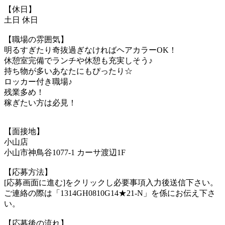
【休日】
土日 休日
【職場の雰囲気】
明るすぎたり奇抜過ぎなければヘアカラーOK！
休憩室完備でランチや休憩も充実しそう♪
持ち物が多いあなたにもぴったり☆
ロッカー付き職場♪
残業多め！
稼ぎたい方は必見！
【面接地】
小山店
小山市神鳥谷1077-1 カーサ渡辺1F
【応募方法】
[応募画面に進む]をクリックし必要事項入力後送信下さい。
ご連絡の際は「1314GH0810G14★21-N」を係にお伝え下さ
い。
【応募後の流れ】