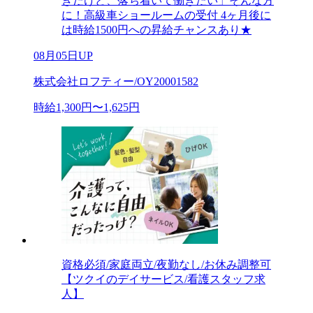
きだけど、落ち着いて働きたい」そんな方
に！高級車ショールームの受付 4ヶ月後に
は時給1500円への昇給チャンスあり★
08月05日UP
株式会社ロフティー/OY20001582
時給1,300円〜1,625円
資格必須/家庭両立/夜勤なし/お休み調整可
【ツクイのデイサービス/看護スタッフ求
人】