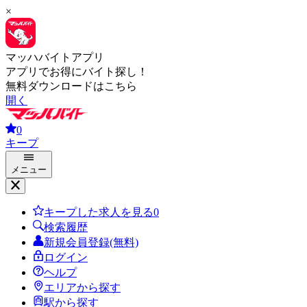
×
マッハバイトアプリ
アプリでお得にバイト探し！
無料ダウンロードはこちら
開く
0
キープ
メニュー
キープした求人を見る
0
検索履歴
新規会員登録(無料)
ログイン
ヘルプ
エリアから探す
駅から探す