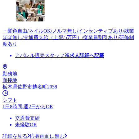
・髪色自由/ネイルOK/ノルマ無し/インセンティブあり/残業
ほぼ無し/交通費支給（上限/5万円）/従業員割引あり/研修制
度あり
アパレル販売スタッフ
※求人詳細へ記載
勤務地
面接地
栃木県佐野市越名町2058
シフト
1日8時間 週2日からOK
交通費支給
未経験OK
詳細を見る
応募画面に進む