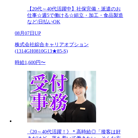
【20代～40代活躍中】社保完備・派遣のお
仕事☆週5で働ける☆組立・加工・食品製造
など/日払いOK
08月07日UP
株式会社綜合キャリアオプション
(1314GH0810G13★85-S)
時給1,600円〜
《20～40代活躍！》＊高時給◎「接客は好