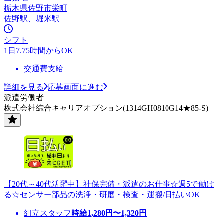
栃木県佐野市栄町
佐野駅、堀米駅
シフト
1日7.75時間からOK
交通費支給
詳細を見る
応募画面に進む
派遣労働者
株式会社綜合キャリアオプション(1314GH0810G14★85-S)
【20代～40代活躍中】社保完備・派遣のお仕事☆週5で働け
る☆センサー部品の洗浄・研磨・検査・運搬/日払いOK
組立スタッフ
時給
1,280
円〜
1,320
円