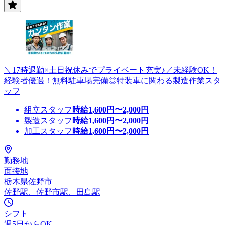
＼17時退勤×土日祝休みでプライベート充実♪／未経験OK！
経験者優遇！無料駐車場完備◎特装車に関わる製造作業スタ
ッフ
組立スタッフ
時給
1,600
円〜
2,000
円
製造スタッフ
時給
1,600
円〜
2,000
円
加工スタッフ
時給
1,600
円〜
2,000
円
勤務地
面接地
栃木県佐野市
佐野駅、佐野市駅、田島駅
シフト
週5日からOK