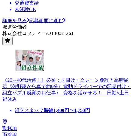
交通費支給
未経験OK
詳細を見る
応募画面に進む
派遣労働者
株式会社ロフティー/OT10021261
《20～40代活躍！》必須：玉掛け・クレーン免許＊高時給
◎《佐野駅から車で約9分》電動ドライバーでの部品付け・
組立パズル感覚のお仕事♪ 資格を活かせる！ 日勤×土日
祝休み
組立スタッフ
時給
1,400
円〜
1,750
円
勤務地
面接地