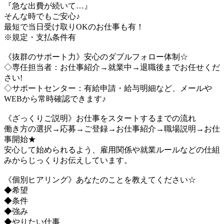
『急な出費が続いて…』
そんな時でもご安心♪
最短で当日受け取りOKのお仕事も有！
※規定・支払条件有
《抜群のサポート力》安心のダブルフォロー体制☆
◇専任担当者：お仕事紹介→就業中→退職後までお任せくだ
さい!
◇サポートセンター：有給申請・給与明細など、メールや
WEBから常時確認できます♪
《ざっくりご説明》お仕事をスタートするまでの流れ
働き方の選択→応募→ご登録→お仕事紹介→職場説明→お仕
事開始★
安心して始められるよう、雇用関係や就業ルールなどの仕組
みからじっくりお伝えしています。
《個別ヒアリング》あなたのことを教えてください☆
◆希望
◆条件
◆強み
◆やりたい仕事