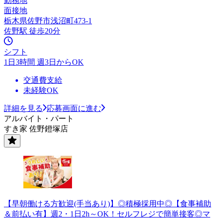
勤務地
面接地
栃木県佐野市浅沼町473-1
佐野駅 徒歩20分
シフト
1日3時間 週3日からOK
交通費支給
未経験OK
詳細を見る
応募画面に進む
アルバイト・パート
すき家 佐野鐙塚店
【早朝働ける方歓迎(手当あり)】◎積極採用中◎【食事補助
＆前払い有】週2・1日2h～OK！セルフレジで簡単接客◎マ