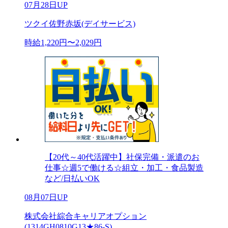
07月28日UP
ツクイ佐野赤坂(デイサービス)
時給1,220円〜2,029円
【20代～40代活躍中】社保完備・派遣のお
仕事☆週5で働ける☆組立・加工・食品製造
など/日払いOK
08月07日UP
株式会社綜合キャリアオプション
(1314GH0810G13★86-S)