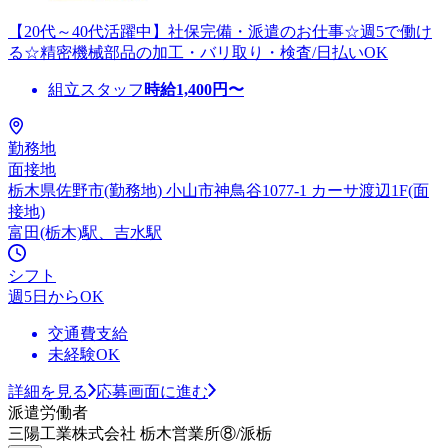
【20代～40代活躍中】社保完備・派遣のお仕事☆週5で働け
る☆精密機械部品の加工・バリ取り・検査/日払いOK
組立スタッフ
時給
1,400
円〜
勤務地
面接地
栃木県佐野市(勤務地) 小山市神鳥谷1077-1 カーサ渡辺1F(面
接地)
富田(栃木)駅、吉水駅
シフト
週5日からOK
交通費支給
未経験OK
詳細を見る
応募画面に進む
派遣労働者
三陽工業株式会社 栃木営業所⑧/派栃