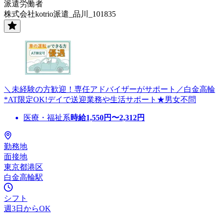
派遣労働者
株式会社kotrio派遣_品川_101835
＼未経験の方歓迎！専任アドバイザーがサポート／白金高輪
*AT限定OK!デイで送迎業務や生活サポート★男女不問
医療・福祉系
時給
1,550
円〜
2,312
円
勤務地
面接地
東京都港区
白金高輪駅
シフト
週3日からOK