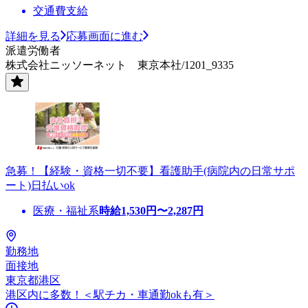
交通費支給
詳細を見る
応募画面に進む
派遣労働者
株式会社ニッソーネット 東京本社/1201_9335
急募！【経験・資格一切不要】看護助手(病院内の日常サポ
ート)日払いok
医療・福祉系
時給
1,530
円〜
2,287
円
勤務地
面接地
東京都港区
港区内に多数！＜駅チカ・車通勤okも有＞