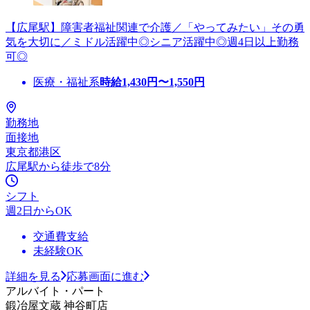
【広尾駅】障害者福祉関連で介護／「やってみたい」その勇
気を大切に／ミドル活躍中◎シニア活躍中◎週4日以上勤務
可◎
医療・福祉系
時給
1,430
円〜
1,550
円
勤務地
面接地
東京都港区
広尾駅から徒歩で8分
シフト
週2日からOK
交通費支給
未経験OK
詳細を見る
応募画面に進む
アルバイト・パート
鍛冶屋文蔵 神谷町店