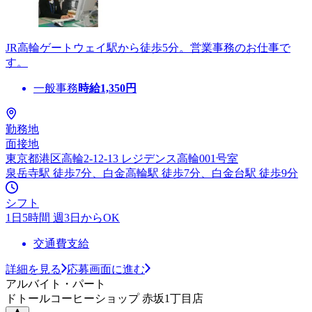
JR高輪ゲートウェイ駅から徒歩5分。営業事務のお仕事で
す。
一般事務
時給
1,350
円
勤務地
面接地
東京都港区高輪2-12-13 レジデンス高輪001号室
泉岳寺駅 徒歩7分、白金高輪駅 徒歩7分、白金台駅 徒歩9分
シフト
1日5時間 週3日からOK
交通費支給
詳細を見る
応募画面に進む
アルバイト・パート
ドトールコーヒーショップ 赤坂1丁目店