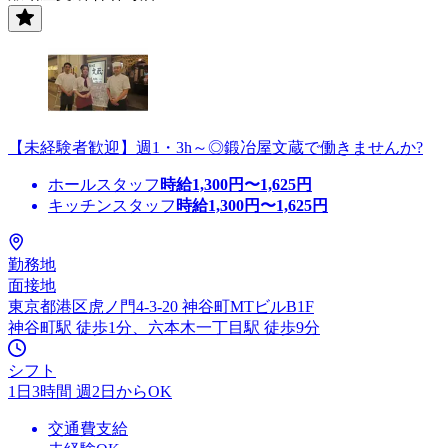
【未経験者歓迎】週1・3h～◎鍛冶屋文蔵で働きませんか?
ホールスタッフ
時給
1,300
円〜
1,625
円
キッチンスタッフ
時給
1,300
円〜
1,625
円
勤務地
面接地
東京都港区虎ノ門4-3-20 神谷町MTビルB1F
神谷町駅 徒歩1分、六本木一丁目駅 徒歩9分
シフト
1日3時間 週2日からOK
交通費支給