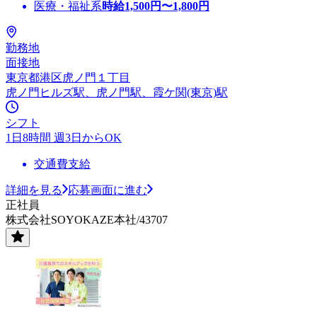
医療・福祉系
時給
1,500
円〜
1,800
円
勤務地
面接地
東京都港区虎ノ門１丁目
虎ノ門ヒルズ駅、虎ノ門駅、霞ケ関(東京)駅
シフト
1日8時間 週3日からOK
交通費支給
詳細を見る
応募画面に進む
正社員
株式会社SOYOKAZE本社/43707