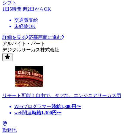
シフト
1日5時間 週2日からOK
交通費支給
未経験OK
詳細を見る
応募画面に進む
アルバイト・パート
デジタルサーカス株式会社
リモート可能！自由で。タフな。エンジニアサーカス団
Webプログラマー
時給
1,300
円〜
web関連
時給
1,300
円〜
勤務地