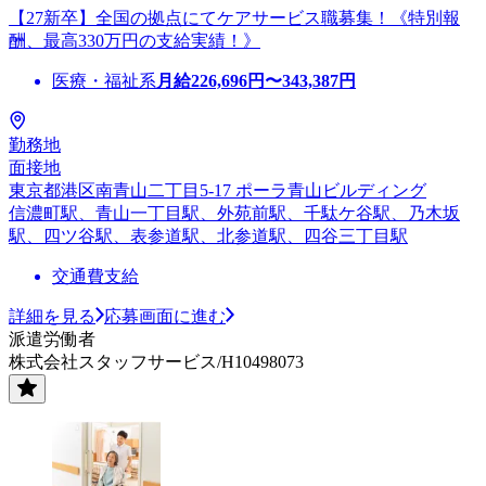
【27新卒】全国の拠点にてケアサービス職募集！《特別報
酬、最高330万円の支給実績！》
医療・福祉系
月給
226,696
円〜
343,387
円
勤務地
面接地
東京都港区南青山二丁目5-17 ポーラ青山ビルディング
信濃町駅、青山一丁目駅、外苑前駅、千駄ケ谷駅、乃木坂
駅、四ツ谷駅、表参道駅、北参道駅、四谷三丁目駅
交通費支給
詳細を見る
応募画面に進む
派遣労働者
株式会社スタッフサービス/H10498073