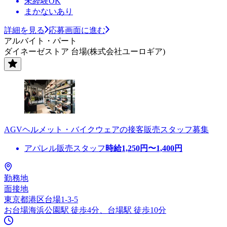
未経験OK
まかないあり
詳細を見る
応募画面に進む
アルバイト・パート
ダイネーゼストア 台場(株式会社ユーロギア)
AGVヘルメット・バイクウェアの接客販売スタッフ募集
アパレル販売スタッフ
時給
1,250
円〜
1,400
円
勤務地
面接地
東京都港区台場1-3-5
お台場海浜公園駅 徒歩4分、台場駅 徒歩10分