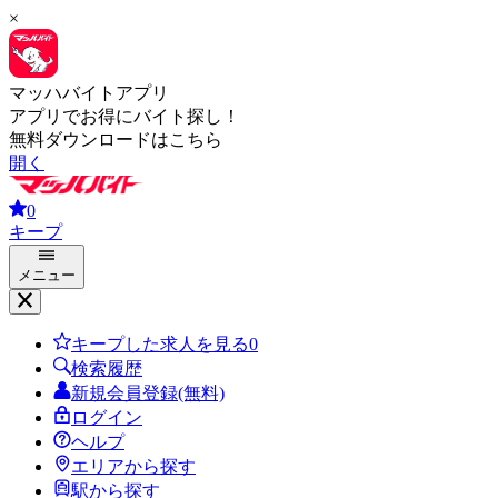
×
マッハバイトアプリ
アプリでお得にバイト探し！
無料ダウンロードはこちら
開く
0
キープ
メニュー
キープした求人を見る
0
検索履歴
新規会員登録(無料)
ログイン
ヘルプ
エリアから探す
駅から探す