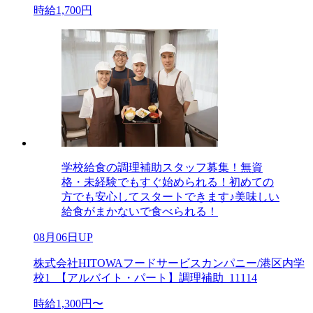
時給1,700円
学校給食の調理補助スタッフ募集！無資
格・未経験でもすぐ始められる！初めての
方でも安心してスタートできます♪美味しい
給食がまかないで食べられる！
08月06日UP
株式会社HITOWAフードサービスカンパニー/港区内学
校1_【アルバイト・パート】調理補助_11114
時給1,300円〜