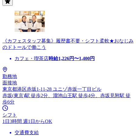
《カフェスタッフ募集》履歴書不要・シフト柔軟★おなじみ
のドトールで働こう
カフェ・喫茶店
時給
1,226
円〜
1,400
円
勤務地
面接地
東京都港区赤坂1-11-28 ユニゾ赤坂一丁目ビル
赤坂(東京)駅 徒歩2分、溜池山王駅 徒歩4分、赤坂見附駅 徒
歩6分
シフト
1日3時間 週1日からOK
交通費支給