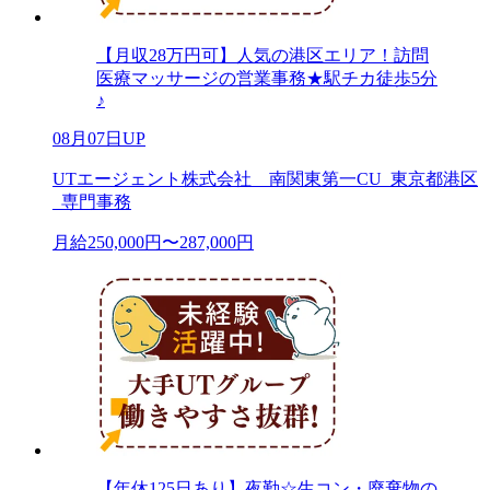
【月収28万円可】人気の港区エリア！訪問
医療マッサージの営業事務★駅チカ徒歩5分
♪
08月07日UP
UTエージェント株式会社 南関東第一CU_東京都港区
_専門事務
月給250,000円〜287,000円
【年休125日あり】夜勤☆生コン・廃棄物の