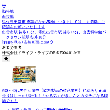
勤務地
面接地
島根県出雲市 ※詳細な勤務地につきましては、面接時にご
確認をお願いいたします
出雲市駅 徒歩13分、電鉄出雲市駅 徒歩14分、出雲科学館パ
ークタウン前駅 徒歩18分
詳細を見る
応募画面に進む
派遣労働者
株式会社ドライブトライブ/DR:KF004-01-MH
#30～40代男性活躍中【飲料製品の積込業務】昇給あり★頑
張りはしっかり評価！「やる気」がきちんとカタチになる職
場です！
配送・物流スタッフ
時給
1,400
円〜