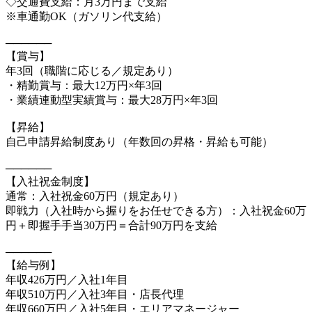
◇交通費支給：月3万円まで支給
※車通勤OK（ガソリン代支給）
──────
【賞与】
年3回（職階に応じる／規定あり）
・精勤賞与：最大12万円×年3回
・業績連動型実績賞与：最大28万円×年3回
【昇給】
自己申請昇給制度あり（年数回の昇格・昇給も可能）
──────
【入社祝金制度】
通常：入社祝金60万円（規定あり）
即戦力（入社時から握りをお任せできる方）：入社祝金60万
円＋即握手手当30万円＝合計90万円を支給
──────
【給与例】
年収426万円／入社1年目
年収510万円／入社3年目・店長代理
年収660万円／入社5年目・エリアマネージャー