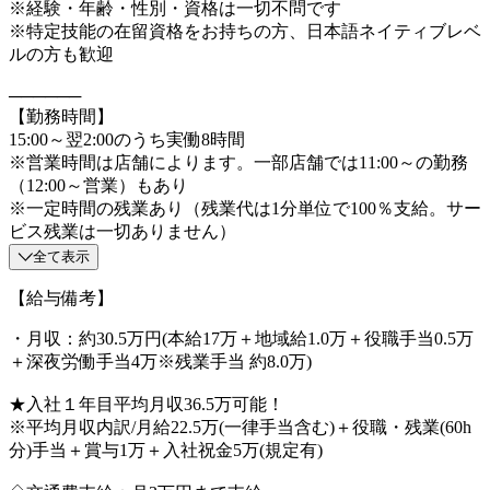
※経験・年齢・性別・資格は一切不問です
※特定技能の在留資格をお持ちの方、日本語ネイティブレベ
ルの方も歓迎
──────
【勤務時間】
15:00～翌2:00のうち実働8時間
※営業時間は店舗によります。一部店舗では11:00～の勤務
（12:00～営業）もあり
※一定時間の残業あり（残業代は1分単位で100％支給。サー
ビス残業は一切ありません）
全て表示
【給与備考】
・月収：約30.5万円(本給17万＋地域給1.0万＋役職手当0.5万
＋深夜労働手当4万※残業手当 約8.0万)
★入社１年目平均月収36.5万可能！
※平均月収内訳/月給22.5万(一律手当含む)＋役職・残業(60h
分)手当＋賞与1万＋入社祝金5万(規定有)