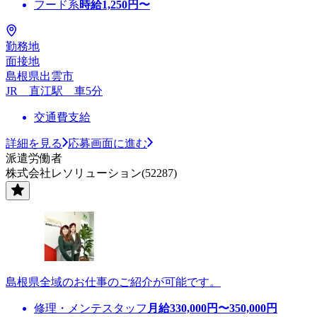
フード系
時給
1,250
円〜
勤務地
面接地
島根県出雲市
JR 直江駅 車5分
交通費支給
詳細を見る
応募画面に進む
派遣労働者
株式会社レソリューション(52287)
島根県全域のお仕事のご紹介が可能です。
修理・メンテスタッフ
月給
330,000
円〜
350,000
円