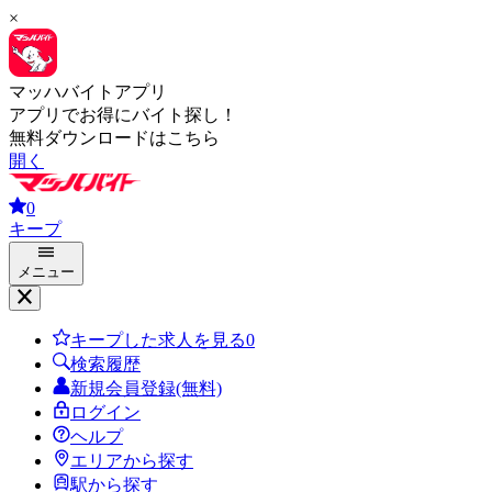
×
マッハバイトアプリ
アプリでお得にバイト探し！
無料ダウンロードはこちら
開く
0
キープ
メニュー
キープした求人を見る
0
検索履歴
新規会員登録(無料)
ログイン
ヘルプ
エリアから探す
駅から探す