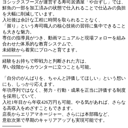
ヨシックスフーズが運営する寿司居酒屋「や台ずし」では、
鮮魚の一部を加工済みの状態で仕入れることで仕込みの負担
を大幅に削減しています。
入社後は余計な工程に時間を取られることなく、
「握り」という寿司職人の核心技術の習得に集中できること
も大きな魅力。
専任の指導員がつき、動画マニュアルと現場フォローを組み
合わせた体系的な教育システムで、
未経験から着実にプロへと育てます。
──────
経験をお持ちで即戦力と判断された方は、
早い段階からカウンターに立つことも可能。
「自分のがんばりを、ちゃんと評価してほしい」という想い
にも、しっかり応えます。
年功序列ではなく、努力・行動・成果を正当に評価する制度
を採用していて、
入社1年目から年収426万円も可能。やる気があれば、さらな
る高収入をめざすこともできます。
店長からエリアマネージャー、さらには本部職など、
意欲次第で早期のキャリアアップも実現可能です。
──────