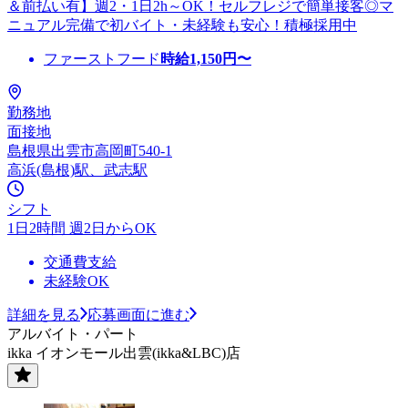
＆前払い有】週2・1日2h～OK！セルフレジで簡単接客◎マ
ニュアル完備で初バイト・未経験も安心！積極採用中
ファーストフード
時給
1,150
円〜
勤務地
面接地
島根県出雲市高岡町540-1
高浜(島根)駅、武志駅
シフト
1日2時間 週2日からOK
交通費支給
未経験OK
詳細を見る
応募画面に進む
アルバイト・パート
ikka イオンモール出雲(ikka&LBC)店