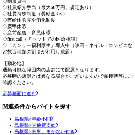
◇制服貸与
◇社員紹介手当（最大60万円。規定あり）
◇社員持株制度（奨励金3％）
◇有給休暇完全消化制度
◇慶弔休暇
◇産前産後・育児休暇
◇first call（チャットでの医療相談）
◇「カンリー福利厚生」導入中（映画・ネイル・コンビニな
ど数百種類の割引が利用し放題）
【勤務地】
通勤可能な範囲内の店舗にて配属となります。
応募時の店舗とは異なる場合がございますので面接時等にご
確認ください。
応募画面に進む
関連条件からバイトを探す
島根県×年齢不問
島根県×交通費支給
島根県×食事、まかない付き