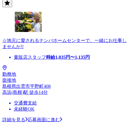
☆地元に愛されるナンバホームセンターで、一緒にお仕事し
ませんか!!
量販店スタッフ
時給
1,035
円〜
1,135
円
勤務地
面接地
島根県出雲市平野町408
高浜(島根)駅 徒歩14分
交通費支給
未経験OK
詳細を見る
応募画面に進む