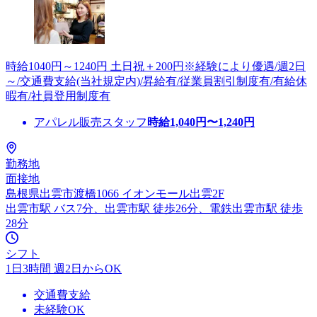
時給1040円～1240円 土日祝＋200円※経験により優遇/週2日
～/交通費支給(当社規定内)/昇給有/従業員割引制度有/有給休
暇有/社員登用制度有
アパレル販売スタッフ
時給
1,040
円〜
1,240
円
勤務地
面接地
島根県出雲市渡橋1066 イオンモール出雲2F
出雲市駅 バス7分、出雲市駅 徒歩26分、電鉄出雲市駅 徒歩
28分
シフト
1日3時間 週2日からOK
交通費支給
未経験OK