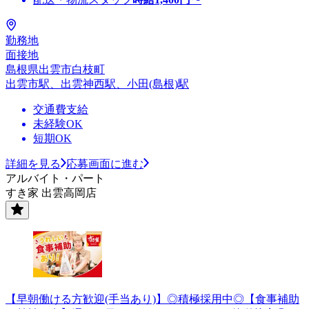
勤務地
面接地
島根県出雲市白枝町
出雲市駅、出雲神西駅、小田(島根)駅
交通費支給
未経験OK
短期OK
詳細を見る
応募画面に進む
アルバイト・パート
すき家 出雲高岡店
【早朝働ける方歓迎(手当あり)】◎積極採用中◎【食事補助