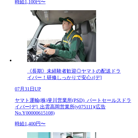
時給1,100円〜
《長期》未経験者歓迎◎ヤマトの配送ドラ
イバー！研修しっかりで安心♪[デ]
07月31日UP
ヤマト運輸(株)斐川営業所(PSD)_パートセールスドラ
イバー[デ]_出雲高岡営業所(y075111)(広告
No.Y00000615108)
時給1,400円〜