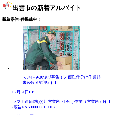
出雲市の新着アルバイト
新着案件9件掲載中！
＼8/4～9/30短期募集！／簡単仕分け作業◎
未経験者歓迎♪[仕]
07月31日UP
ヤマト運輸(株)斐川営業所_仕分け作業（営業所）[仕]
(広告No.Y00000615110)