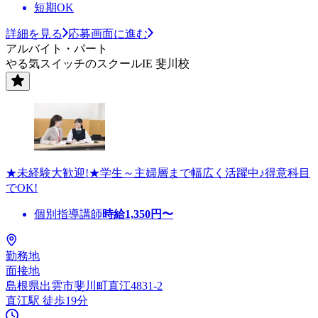
短期OK
詳細を見る
応募画面に進む
アルバイト・パート
やる気スイッチのスクールIE 斐川校
★未経験大歓迎!★学生～主婦層まで幅広く活躍中♪得意科目
でOK!
個別指導講師
時給
1,350
円〜
勤務地
面接地
島根県出雲市斐川町直江4831-2
直江駅 徒歩19分