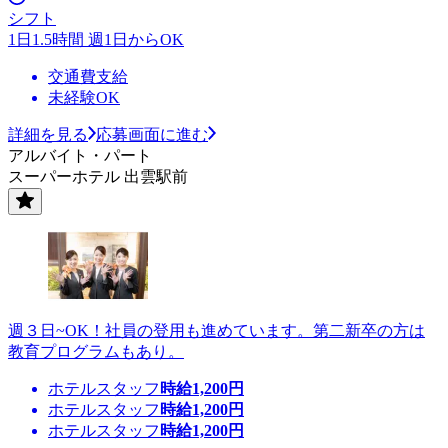
シフト
1日1.5時間 週1日からOK
交通費支給
未経験OK
詳細を見る
応募画面に進む
アルバイト・パート
スーパーホテル 出雲駅前
週３日~OK！社員の登用も進めています。第二新卒の方は
教育プログラムもあり。
ホテルスタッフ
時給
1,200
円
ホテルスタッフ
時給
1,200
円
ホテルスタッフ
時給
1,200
円