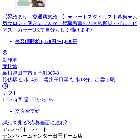
【昇給あり！交通費支給！】★パートスタイリスト募集★人
気サロンで働きませんか？復職希望の方大歓迎◎ネイル・ピ
アス・カラーOKで自分らしく働けます♪
美容師
時給
1,150
円〜
1,600
円
勤務地
面接地
島根県出雲市高岡町385-3
旅伏駅 徒歩14分、雲州平田駅 徒歩18分、出雲市駅
シフト
1日3時間 週1日からOK
交通費支給
詳細を見る
応募画面に進む
アルバイト・パート
ナンバホームセンター出雲ドーム店