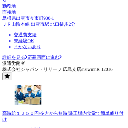
勤務地
面接地
島根県出雲市今市町930-1
ＪＲ山陰本線 出雲市駅 北口徒歩2分
交通費支給
未経験OK
まかないあり
詳細を見る
応募画面に進む
派遣労働者
株式会社ジャパン・リリーフ 広島支店/hslwmhR-12016
高時給１２５０円/夕方から短時間/工場内食堂で簡単盛り付
け