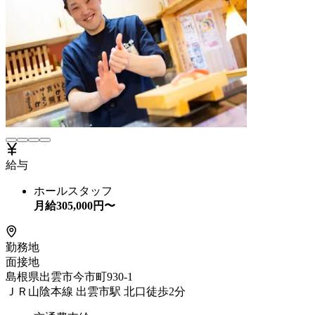
給与
ホールスタッフ
月給
305,000
円〜
勤務地
面接地
島根県出雲市今市町930-1
ＪＲ山陰本線 出雲市駅 北口徒歩2分