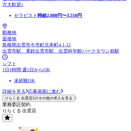
方大歓迎♪
セラピスト
時給
2,088
円〜
3,510
円
勤務地
面接地
島根県出雲市今市町北本町4-1-12
出雲市駅、電鉄出雲市駅、出雲科学館パークタウン前駅
シフト
1日1時間 週1日からOK
未経験OK
詳細を見る
応募画面に進む
りらくる 出雲店1のその他の求人を見る
業務委託契約
りらくる 出雲店