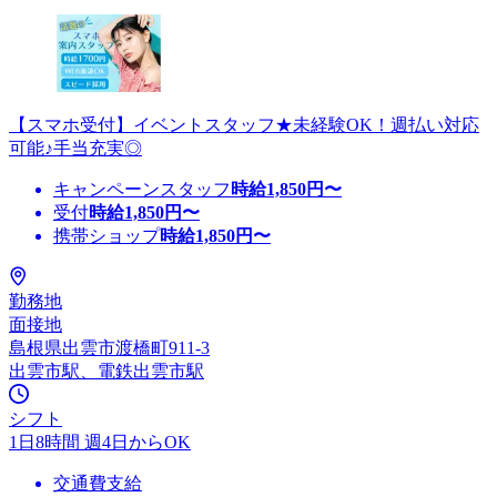
【スマホ受付】イベントスタッフ★未経験OK！週払い対応
可能♪手当充実◎
キャンペーンスタッフ
時給
1,850
円〜
受付
時給
1,850
円〜
携帯ショップ
時給
1,850
円〜
勤務地
面接地
島根県出雲市渡橋町911-3
出雲市駅、電鉄出雲市駅
シフト
1日8時間 週4日からOK
交通費支給