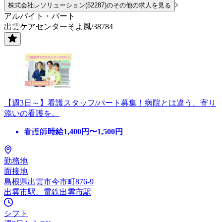
株式会社レソリューション(52287)のその他の求人を見る
アルバイト・パート
出雲ケアセンターそよ風/38784
【週3日～】看護スタッフ/パート募集！病院とは違う、寄り
添いの看護を。
看護師
時給
1,400
円〜
1,500
円
勤務地
面接地
島根県出雲市今市町876-9
出雲市駅、電鉄出雲市駅
シフト