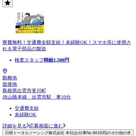
寮費無料！交通費全額支給！未経験OK！スマホ等に使用さ
れる電子部品の製造
検査スタッフ
時給
1,500
円
勤務地
面接地
島根県出雲市斐川町
JR山陰本線 出雲市駅 車10分
交通費支給
未経験OK
詳細を見る
応募画面に進む
日研トータルソーシング株式会社 本社(お仕事No.9A1035)のその他の求