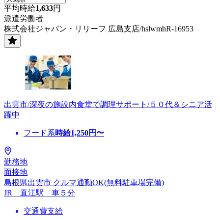
平均時給
1,633
円
派遣労働者
株式会社ジャパン・リリーフ 広島支店/hslwmhR-16953
出雲市/深夜の施設内食堂で調理サポート/５０代＆シニア活
躍中
フード系
時給
1,250
円〜
勤務地
面接地
島根県出雲市 クルマ通勤OK(無料駐車場完備)
JR 直江駅 車５分
交通費支給