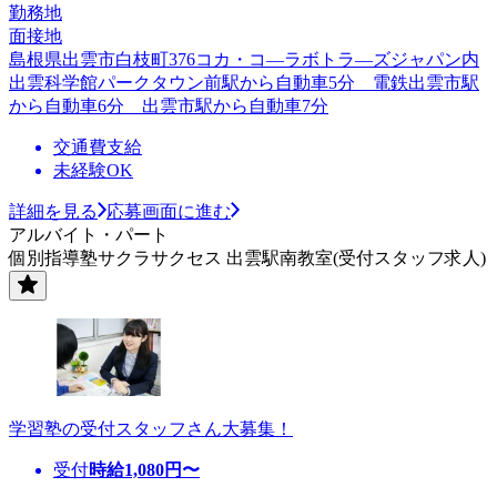
勤務地
面接地
島根県出雲市白枝町376コカ・コ―ラボトラ―ズジャパン内
出雲科学館パークタウン前駅から自動車5分 電鉄出雲市駅
から自動車6分 出雲市駅から自動車7分
交通費支給
未経験OK
詳細を見る
応募画面に進む
アルバイト・パート
個別指導塾サクラサクセス 出雲駅南教室(受付スタッフ求人)
学習塾の受付スタッフさん大募集！
受付
時給
1,080
円〜