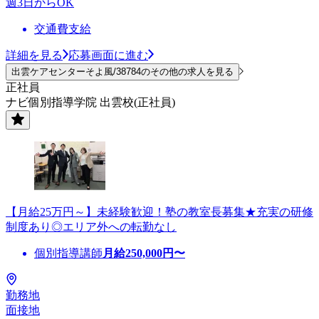
週3日からOK
交通費支給
詳細を見る
応募画面に進む
出雲ケアセンターそよ風/38784のその他の求人を見る
正社員
ナビ個別指導学院 出雲校(正社員)
【月給25万円～】未経験歓迎！塾の教室長募集★充実の研修
制度あり◎エリア外への転勤なし
個別指導講師
月給
250,000
円〜
勤務地
面接地