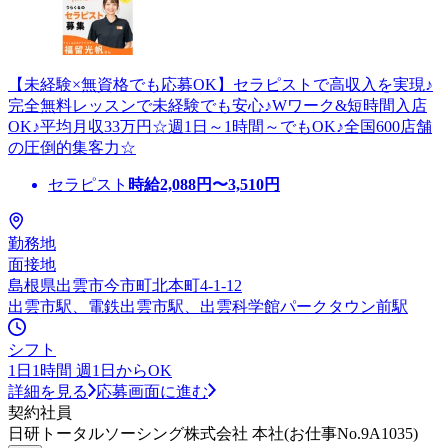
【未経験×無資格でも応募OK】セラピストで高収入を実現♪
完全無料レッスンで未経験でも安心♪Wワーク&短時間入店
OK♪平均月収33万円☆週1日～1時間～でもOK♪全国600店舗
の圧倒的集客力☆
セラピスト
時給
2,088
円〜
3,510
円
勤務地
面接地
島根県出雲市今市町北本町4-1-12
出雲市駅、電鉄出雲市駅、出雲科学館パークタウン前駅
シフト
1日1時間 週1日からOK
詳細を見る
応募画面に進む
契約社員
日研トータルソーシング株式会社 本社(お仕事No.9A1035)