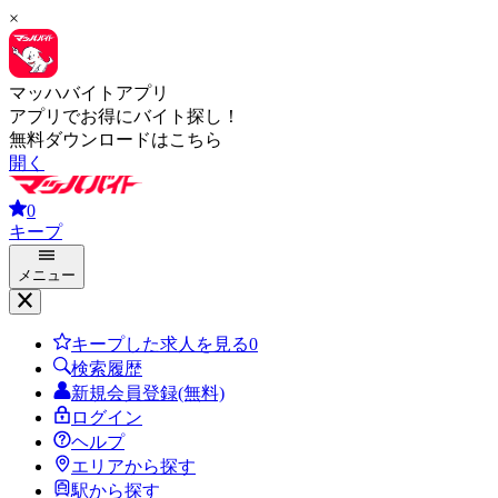
×
マッハバイトアプリ
アプリでお得にバイト探し！
無料ダウンロードはこちら
開く
0
キープ
メニュー
キープした求人を見る
0
検索履歴
新規会員登録(無料)
ログイン
ヘルプ
エリアから探す
駅から探す