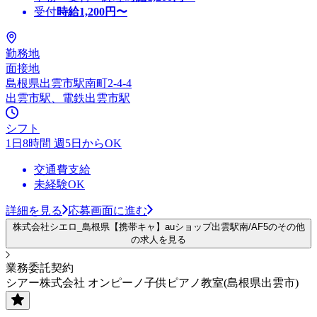
受付
時給
1,200
円〜
勤務地
面接地
島根県出雲市駅南町2-4-4
出雲市駅、電鉄出雲市駅
シフト
1日8時間 週5日からOK
交通費支給
未経験OK
詳細を見る
応募画面に進む
株式会社シエロ_島根県【携帯キャ】auショップ出雲駅南/AF5のその他
の求人を見る
業務委託契約
シアー株式会社 オンピーノ子供ピアノ教室(島根県出雲市)