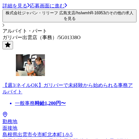
詳細を見る
応募画面に進む
株式会社ジャパン・リリーフ 広島支店/hslwmhR-16953のその他の求人
を見る
アルバイト・パート
ガリバー出雲店（事務）/5G01338O
【週3/ネイルOK】ガリバーで未経験から始められる事務ア
ルバイト
一般事務
時給
1,200
円〜
勤務地
面接地
島根県出雲市今市町北本町1-9-5