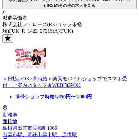
(HRS)のその他の求人を見る
派遣労働者
株式会社フェローズ(Rショップ未経
験)FUK_R_1422_2721S(A)(FUK)
＜日払いOK×高時給＞楽天モバイルショップでスマホ受
付・ご案内スタッフ★WEB面談OK
携帯ショップ
時給
1,650
円〜
1,900
円
勤務地
面接地
島根県出雲市渡橋町1066
出雲市駅、電鉄出雲市駅、遥堪駅