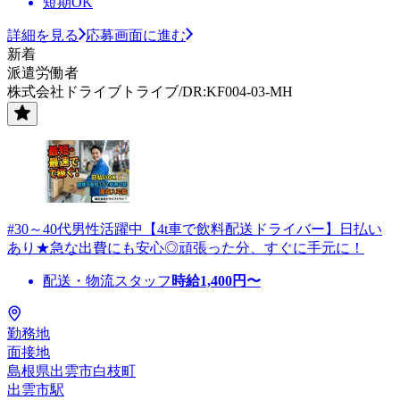
短期OK
詳細を見る
応募画面に進む
新着
派遣労働者
株式会社ドライブトライブ/DR:KF004-03-MH
#30～40代男性活躍中【4t車で飲料配送ドライバー】日払い
あり★急な出費にも安心◎頑張った分、すぐに手元に！
配送・物流スタッフ
時給
1,400
円〜
勤務地
面接地
島根県出雲市白枝町
出雲市駅