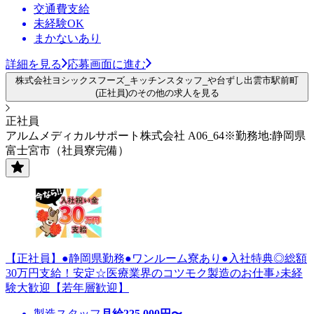
交通費支給
未経験OK
まかないあり
詳細を見る
応募画面に進む
株式会社ヨシックスフーズ_キッチンスタッフ_や台ずし出雲市駅前町
(正社員)のその他の求人を見る
正社員
アルムメディカルサポート株式会社 A06_64※勤務地:静岡県
富士宮市（社員寮完備）
【正社員】●静岡県勤務●ワンルーム寮あり●入社特典◎総額
30万円支給！安定☆医療業界のコツモク製造のお仕事♪未経
験大歓迎【若年層歓迎】
製造スタッフ
月給
225,000
円〜