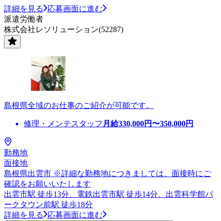
詳細を見る
応募画面に進む
派遣労働者
株式会社レソリューション(52287)
島根県全域のお仕事のご紹介が可能です。
修理・メンテスタッフ
月給
330,000
円〜
350,000
円
勤務地
面接地
島根県出雲市 ※詳細な勤務地につきましては、面接時にご
確認をお願いいたします
出雲市駅 徒歩13分、電鉄出雲市駅 徒歩14分、出雲科学館パ
ークタウン前駅 徒歩18分
詳細を見る
応募画面に進む