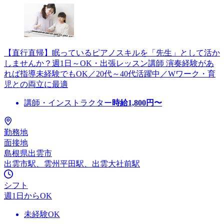
【直行直帰】眠っているピアノスキルを「先生」として活か
しませんか？週1日～OK・出張レッスン講師 演奏経験があ
れば指導未経験でもOK／20代～40代活躍中／Wワーク・育
児との両立に最適
講師・インストラクター
時給
1,800
円〜
勤務地
面接地
島根県出雲市
出雲市駅、雲州平田駅、出雲大社前駅
シフト
週1日からOK
未経験OK