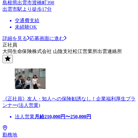
島根県出雲市渡橋町398
出雲市駅より徒歩17分
交通費支給
未経験OK
詳細を見る
応募画面に進む
正社員
大同生命保険株式会社 山陰支社松江営業所出雲連絡所
《正社員》友人・知人への保険勧誘なし！企業福利厚生プラ
ンナー(法人営業)
法人営業
月給
210,000
円〜
250,000
円
勤務地