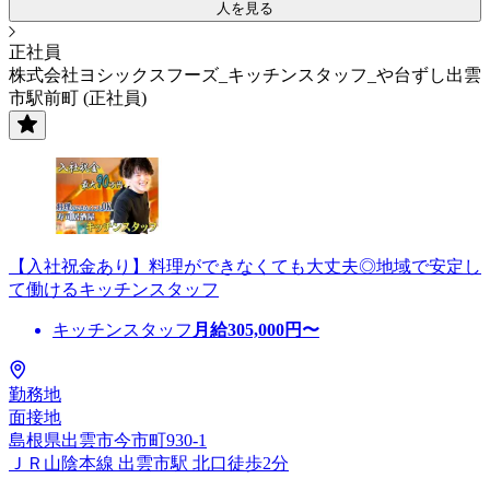
人を見る
正社員
株式会社ヨシックスフーズ_キッチンスタッフ_や台ずし出雲
市駅前町 (正社員)
【入社祝金あり】料理ができなくても大丈夫◎地域で安定し
て働けるキッチンスタッフ
キッチンスタッフ
月給
305,000
円〜
勤務地
面接地
島根県出雲市今市町930-1
ＪＲ山陰本線 出雲市駅 北口徒歩2分