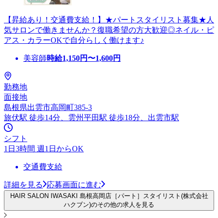
【昇給あり！交通費支給！】★パートスタイリスト募集★人
気サロンで働きませんか？復職希望の方大歓迎◎ネイル・ピ
アス・カラーOKで自分らしく働けます♪
美容師
時給
1,150
円〜
1,600
円
勤務地
面接地
島根県出雲市高岡町385-3
旅伏駅 徒歩14分、雲州平田駅 徒歩18分、出雲市駅
シフト
1日3時間 週1日からOK
交通費支給
詳細を見る
応募画面に進む
HAIR SALON IWASAKI 島根高岡店［パート］スタイリスト(株式会社
ハクブン)のその他の求人を見る