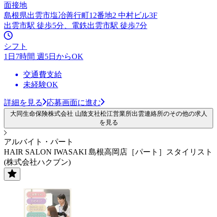
面接地
島根県出雲市塩冶善行町12番地2 中村ビル3F
出雲市駅 徒歩5分、電鉄出雲市駅 徒歩7分
シフト
1日7時間 週5日からOK
交通費支給
未経験OK
詳細を見る
応募画面に進む
大同生命保険株式会社 山陰支社松江営業所出雲連絡所のその他の求人
を見る
アルバイト・パート
HAIR SALON IWASAKI 島根高岡店［パート］スタイリスト
(株式会社ハクブン)