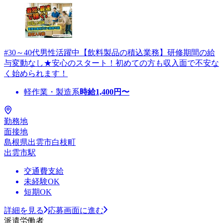
#30～40代男性活躍中【飲料製品の積込業務】研修期間の給
与変動なし★安心のスタート！初めての方も収入面で不安な
く始められます！
軽作業・製造系
時給
1,400
円〜
勤務地
面接地
島根県出雲市白枝町
出雲市駅
交通費支給
未経験OK
短期OK
詳細を見る
応募画面に進む
派遣労働者