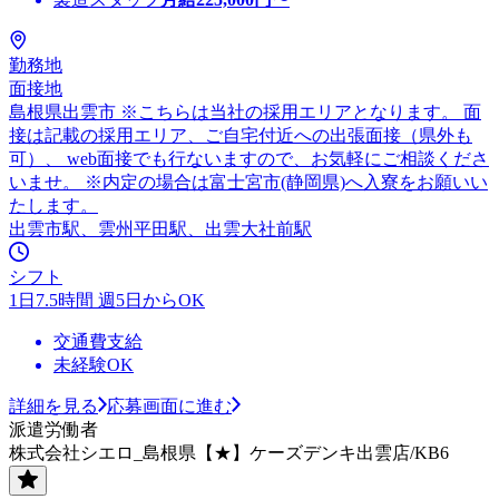
勤務地
面接地
島根県出雲市 ※こちらは当社の採用エリアとなります。 面
接は記載の採用エリア、ご自宅付近への出張面接（県外も
可）、 web面接でも行ないますので、お気軽にご相談くださ
いませ。 ※内定の場合は富士宮市(静岡県)へ入寮をお願いい
たします。
出雲市駅、雲州平田駅、出雲大社前駅
シフト
1日7.5時間 週5日からOK
交通費支給
未経験OK
詳細を見る
応募画面に進む
派遣労働者
株式会社シエロ_島根県【★】ケーズデンキ出雲店/KB6