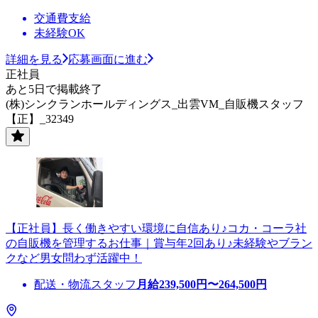
交通費支給
未経験OK
詳細を見る
応募画面に進む
正社員
あと5日で掲載終了
(株)シンクランホールディングス_出雲VM_自販機スタッフ
【正】_32349
【正社員】長く働きやすい環境に自信あり♪コカ・コーラ社
の自販機を管理するお仕事｜賞与年2回あり♪未経験やブラン
クなど男女問わず活躍中！
配送・物流スタッフ
月給
239,500
円〜
264,500
円