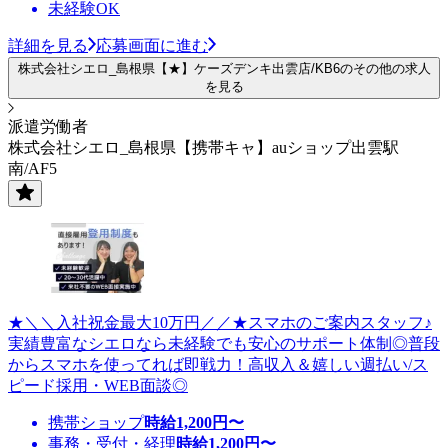
未経験OK
詳細を見る
応募画面に進む
株式会社シエロ_島根県【★】ケーズデンキ出雲店/KB6のその他の求人
を見る
派遣労働者
株式会社シエロ_島根県【携帯キャ】auショップ出雲駅
南/AF5
★＼＼入社祝金最大10万円／／★スマホのご案内スタッフ♪
実績豊富なシエロなら未経験でも安心のサポート体制◎普段
からスマホを使ってれば即戦力！高収入＆嬉しい週払い/ス
ピード採用・WEB面談◎
携帯ショップ
時給
1,200
円〜
事務・受付・経理
時給
1,200
円〜