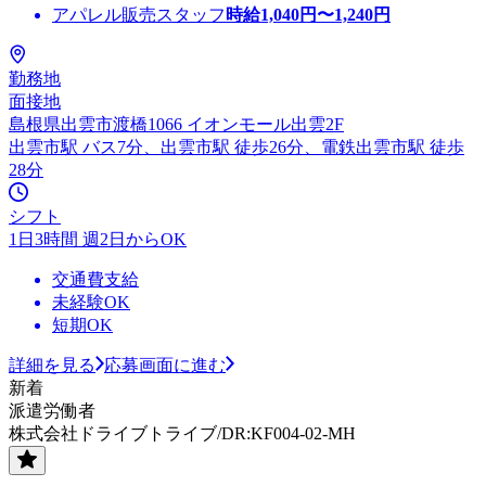
アパレル販売スタッフ
時給
1,040
円〜
1,240
円
勤務地
面接地
島根県出雲市渡橋1066 イオンモール出雲2F
出雲市駅 バス7分、出雲市駅 徒歩26分、電鉄出雲市駅 徒歩
28分
シフト
1日3時間 週2日からOK
交通費支給
未経験OK
短期OK
詳細を見る
応募画面に進む
新着
派遣労働者
株式会社ドライブトライブ/DR:KF004-02-MH