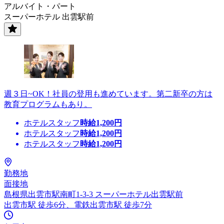
アルバイト・パート
スーパーホテル 出雲駅前
週３日~OK！社員の登用も進めています。第二新卒の方は
教育プログラムもあり。
ホテルスタッフ
時給
1,200
円
ホテルスタッフ
時給
1,200
円
ホテルスタッフ
時給
1,200
円
勤務地
面接地
島根県出雲市駅南町1-3-3 スーパーホテル出雲駅前
出雲市駅 徒歩6分、電鉄出雲市駅 徒歩7分