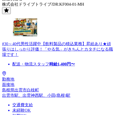
株式会社ドライブトライブ/DR:KF004-01-MH
#30～40代男性活躍中【飲料製品の積込業務】昇給あり★頑
張りはしっかり評価！「やる気」がきちんとカタチになる職
場です！
配送・物流スタッフ
時給
1,400
円〜
勤務地
面接地
島根県出雲市白枝町
出雲市駅、出雲神西駅、小田(島根)駅
交通費支給
未経験OK