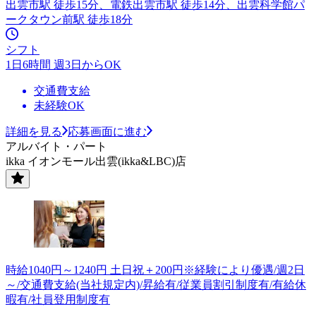
出雲市駅 徒歩15分、電鉄出雲市駅 徒歩14分、出雲科学館パ
ークタウン前駅 徒歩18分
シフト
1日6時間 週3日からOK
交通費支給
未経験OK
詳細を見る
応募画面に進む
アルバイト・パート
ikka イオンモール出雲(ikka&LBC)店
時給1040円～1240円 土日祝＋200円※経験により優遇/週2日
～/交通費支給(当社規定内)/昇給有/従業員割引制度有/有給休
暇有/社員登用制度有