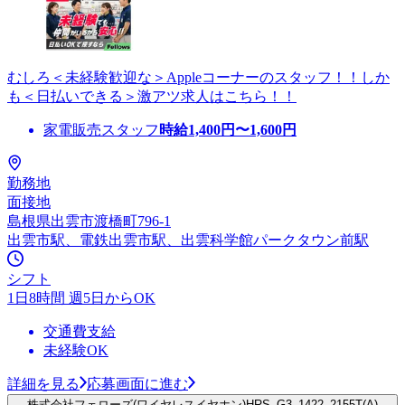
むしろ＜未経験歓迎な＞Appleコーナーのスタッフ！！しか
も＜日払いできる＞激アツ求人はこちら！！
家電販売スタッフ
時給
1,400
円〜
1,600
円
勤務地
面接地
島根県出雲市渡橋町796-1
出雲市駅、電鉄出雲市駅、出雲科学館パークタウン前駅
シフト
1日8時間 週5日からOK
交通費支給
未経験OK
詳細を見る
応募画面に進む
株式会社フェローズ(ワイヤレスイヤホン)HRS_G3_1422_2155T(A)