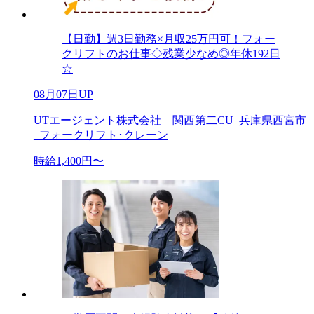
【日勤】週3日勤務×月収25万円可！フォー
クリフトのお仕事◇残業少なめ◎年休192日
☆
08月07日UP
UTエージェント株式会社 関西第二CU_兵庫県西宮市
_フォークリフト･クレーン
時給1,400円〜