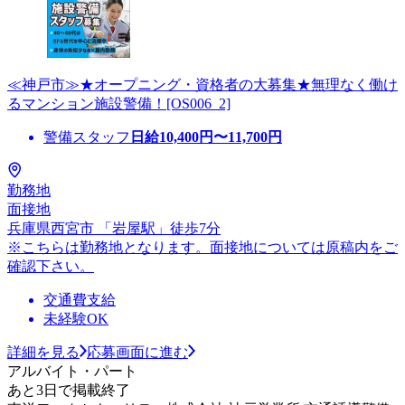
≪神戸市≫★オープニング・資格者の大募集★無理なく働け
るマンション施設警備！[OS006_2]
警備スタッフ
日給
10,400
円〜
11,700
円
勤務地
面接地
兵庫県西宮市 「岩屋駅」徒歩7分
※こちらは勤務地となります。面接地については原稿内をご
確認下さい。
交通費支給
未経験OK
詳細を見る
応募画面に進む
アルバイト・パート
あと3日で掲載終了