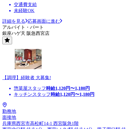
交通費支給
未経験OK
詳細を見る
応募画面に進む
アルバイト・パート
銀座ハゲ天 阪急西宮店
【調理】経験者 大募集!
惣菜屋スタッフ
時給
1,120
円〜
1,180
円
キッチンスタッフ
時給
1,120
円〜
1,180
円
勤務地
面接地
兵庫県西宮市高松町14-1 西宮阪急1階