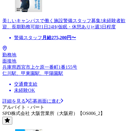
美しいキャンパスで働く施設警備スタッフ募集!未経験者歓
迎、長期勤務可能!1日24H(仮眠・休憩あり)×週3日程度
警備スタッフ
月給
275,200
円〜
勤務地
面接地
兵庫県西宮市上ケ原一番町1番155号
仁川駅、甲東園駅、甲陽園駅
交通費支給
未経験OK
詳細を見る
応募画面に進む
アルバイト・パート
SPD株式会社 大阪営業所（大阪府）【OS006_2】