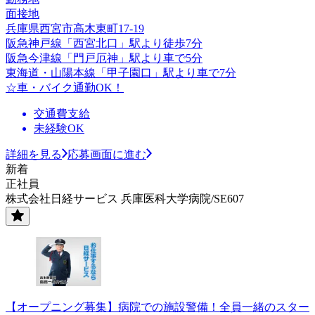
面接地
兵庫県西宮市高木東町17-19
阪急神戸線「西宮北口」駅より徒歩7分
阪急今津線「門戸厄神」駅より車で5分
東海道・山陽本線「甲子園口」駅より車で7分
☆車・バイク通勤OK！
交通費支給
未経験OK
詳細を見る
応募画面に進む
新着
正社員
株式会社日経サービス 兵庫医科大学病院/SE607
【オープニング募集】病院での施設警備！全員一緒のスター