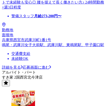
トで未経験も安心◎ 腰を据えて長く働きたい方♪ 24時間勤務
×週3日程度
警備スタッフ
月給
273,200
円〜
勤務地
面接地
兵庫県西宮市武庫川町1番1号
鳴尾・武庫川女子大前駅、武庫川駅、東鳴尾駅、甲子園口駅
交通費支給
未経験OK
詳細を見る
応募画面に進む
アルバイト・パート
すき家 2国西宮北今津店