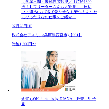
＼学歴不問・未経験者歓迎／【時給1300
円！】フリーターさんも大歓迎！「日払
い・週払い」OKで急な金欠も安心！あなた
にぴったりなお仕事をご紹介！
07月28日UP
株式会社アスミル(兵庫県西宮市)【001】
時給1,300円〜
金髪もOK「artemis by DIANA」販売 甲子
園