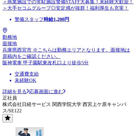
＜商業施設での常駐施設警備STAFF大募集！未経験大歓迎！
＞大手セコムグループ◎安定感が抜群！福利厚生も充実！
警備スタッフ
時給
1,200
円
勤務地
面接地
兵庫県西宮市 ※こちらは勤務エリアとなります。面接地は
原稿内をご確認ください。
阪神電車 甲子園駅東改札口より徒歩5分
交通費支給
未経験OK
詳細を見る
応募画面に進む
正社員
株式会社日経サービス 関西学院大学 西宮上ケ原キャンパ
ス/SE122