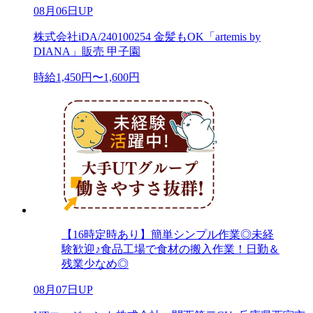
08月06日UP
株式会社iDA/240100254 金髪もOK「artemis by
DIANA」販売 甲子園
時給1,450円〜1,600円
【16時定時あり】簡単シンプル作業◎未経
験歓迎♪食品工場で食材の搬入作業！日勤＆
残業少なめ◎
08月07日UP