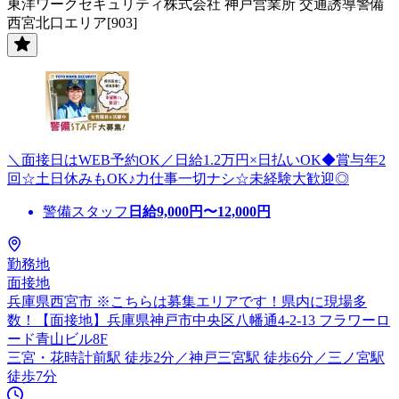
東洋ワークセキュリティ株式会社 神戸営業所 交通誘導警備
西宮北口エリア[903]
＼面接日はWEB予約OK／日給1.2万円×日払いOK◆賞与年2
回☆土日休みもOK♪力仕事一切ナシ☆未経験大歓迎◎
警備スタッフ
日給
9,000
円〜
12,000
円
勤務地
面接地
兵庫県西宮市 ※こちらは募集エリアです！県内に現場多
数！【面接地】兵庫県神戸市中央区八幡通4-2-13 フラワーロ
ード青山ビル8F
三宮・花時計前駅 徒歩2分／神戸三宮駅 徒歩6分／三ノ宮駅
徒歩7分