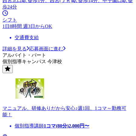
西宮北口駅 徒歩1分、西宮(ＪＲ)駅 徒歩14分、甲子園口駅 徒
歩24分
シフト
1日8時間 週3日からOK
交通費支給
詳細を見る
応募画面に進む
アルバイト・パート
個別指導キャンパス 今津校
マニュアル、研修ありだから安心♪週1回、1コマ～勤務可
能！
個別指導講師
1コマ(80分)
2,000
円〜