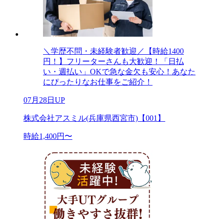
＼学歴不問・未経験者歓迎／【時給1400
円！】フリーターさんも大歓迎！「日払
い・週払い」OKで急な金欠も安心！あなた
にぴったりなお仕事をご紹介！
07月28日UP
株式会社アスミル(兵庫県西宮市)【001】
時給1,400円〜