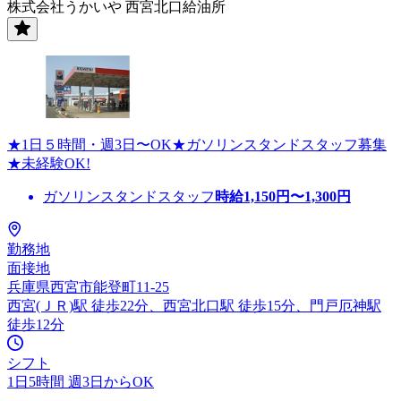
株式会社うかいや 西宮北口給油所
★1日５時間・週3日〜OK★ガソリンスタンドスタッフ募集
★未経験OK!
ガソリンスタンドスタッフ
時給
1,150
円〜
1,300
円
勤務地
面接地
兵庫県西宮市能登町11-25
西宮(ＪＲ)駅 徒歩22分、西宮北口駅 徒歩15分、門戸厄神駅
徒歩12分
シフト
1日5時間 週3日からOK