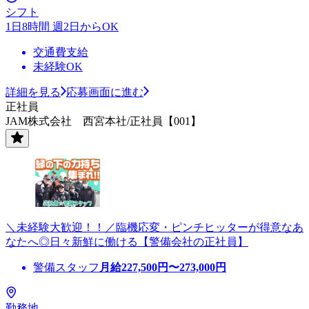
シフト
1日8時間 週2日からOK
交通費支給
未経験OK
詳細を見る
応募画面に進む
正社員
JAM株式会社 西宮本社/正社員【001】
＼未経験大歓迎！！／臨機応変・ピンチヒッターが得意なあ
なたへ◎日々新鮮に働ける【警備会社の正社員】
警備スタッフ
月給
227,500
円〜
273,000
円
勤務地