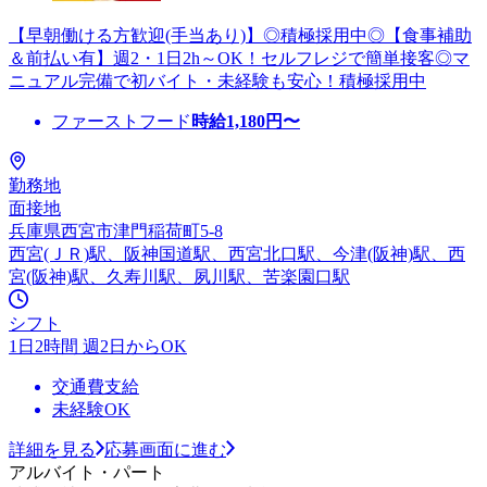
【早朝働ける方歓迎(手当あり)】◎積極採用中◎【食事補助
＆前払い有】週2・1日2h～OK！セルフレジで簡単接客◎マ
ニュアル完備で初バイト・未経験も安心！積極採用中
ファーストフード
時給
1,180
円〜
勤務地
面接地
兵庫県西宮市津門稲荷町5-8
西宮(ＪＲ)駅、阪神国道駅、西宮北口駅、今津(阪神)駅、西
宮(阪神)駅、久寿川駅、夙川駅、苦楽園口駅
シフト
1日2時間 週2日からOK
交通費支給
未経験OK
詳細を見る
応募画面に進む
アルバイト・パート