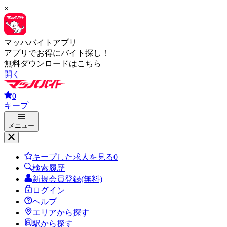
×
マッハバイトアプリ
アプリでお得にバイト探し！
無料ダウンロードはこちら
開く
0
キープ
メニュー
キープした求人を見る
0
検索履歴
新規会員登録(無料)
ログイン
ヘルプ
エリアから探す
駅から探す