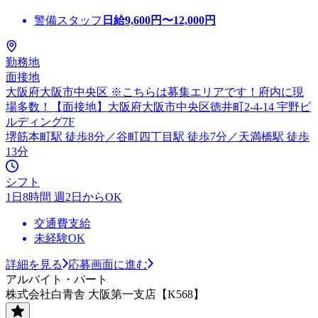
警備スタッフ
日給
9,600
円〜
12,000
円
勤務地
面接地
大阪府大阪市中央区 ※こちらは募集エリアです！府内に現
場多数！【面接地】大阪府大阪市中央区徳井町2-4-14 宇野ビ
ルディング7F
堺筋本町駅 徒歩8分／谷町四丁目駅 徒歩7分／天満橋駅 徒歩
13分
シフト
1日8時間 週2日からOK
交通費支給
未経験OK
詳細を見る
応募画面に進む
アルバイト・パート
株式会社白青舎 大阪第一支店【K568】