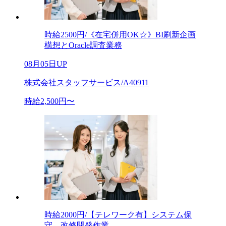
時給2500円/《在宅併用OK☆》BI刷新企画
構想とOracle調査業務
08月05日UP
株式会社スタッフサービス/A40911
時給2,500円〜
時給2000円/【テレワーク有】システム保
守、改修開発作業