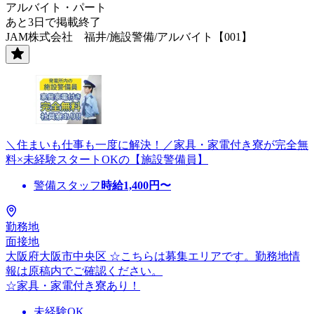
アルバイト・パート
あと3日で掲載終了
JAM株式会社 福井/施設警備/アルバイト【001】
＼住まいも仕事も一度に解決！／家具・家電付き寮が完全無
料×未経験スタートOKの【施設警備員】
警備スタッフ
時給
1,400
円〜
勤務地
面接地
大阪府大阪市中央区 ☆こちらは募集エリアです。勤務地情
報は原稿内でご確認ください。
☆家具・家電付き寮あり！
未経験OK