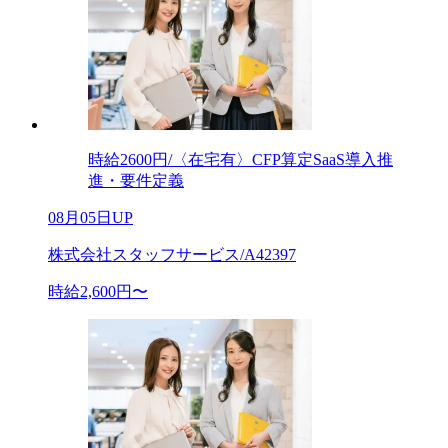
時給2600円/〈在宅有〉CFP算定SaaS導入推
進・要件定義
08月05日UP
株式会社スタッフサービス/A42397
時給2,600円〜