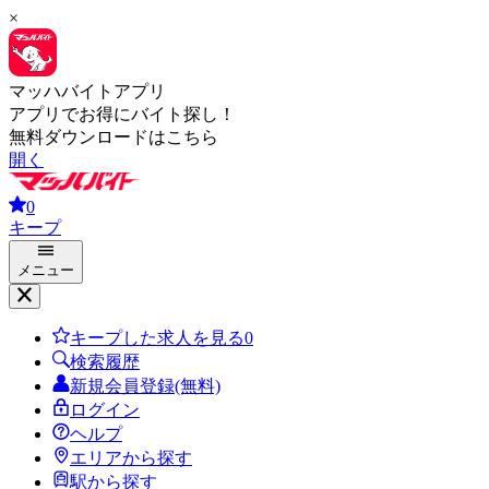
×
マッハバイトアプリ
アプリでお得にバイト探し！
無料ダウンロードはこちら
開く
0
キープ
メニュー
キープした求人を見る
0
検索履歴
新規会員登録(無料)
ログイン
ヘルプ
エリアから探す
駅から探す