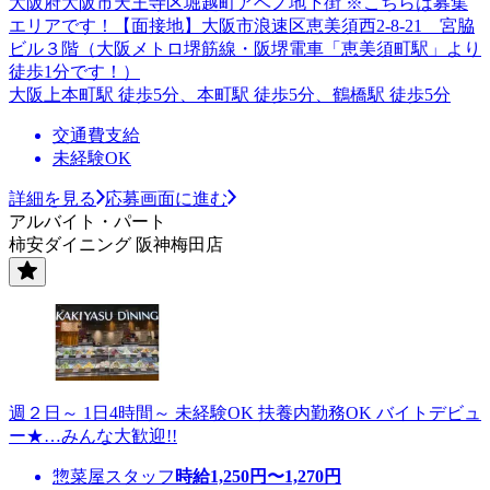
大阪府大阪市天王寺区堀越町アベノ地下街 ※こちらは募集
エリアです！【面接地】大阪市浪速区恵美須西2-8-21 宮脇
ビル３階（大阪メトロ堺筋線・阪堺電車「恵美須町駅」より
徒歩1分です！）
大阪上本町駅 徒歩5分、本町駅 徒歩5分、鶴橋駅 徒歩5分
交通費支給
未経験OK
詳細を見る
応募画面に進む
アルバイト・パート
柿安ダイニング 阪神梅田店
週２日～ 1日4時間～ 未経験OK 扶養内勤務OK バイトデビュ
ー★…みんな大歓迎!!
惣菜屋スタッフ
時給
1,250
円〜
1,270
円