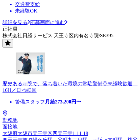
交通費支給
未経験OK
詳細を見る
応募画面に進む
正社員
株式会社日経サービス 天王寺区内有名寺院/SE395
歴史ある寺院で、落ち着いた環境の常駐警備◎未経験歓迎！
16H／日×週3回
警備スタッフ
月給
273,200
円〜
勤務地
面接地
大阪府大阪市天王寺区四天王寺1-11-18
四天王寺前夕陽ケ丘駅、谷町九丁目駅、大阪上本町駅、桃谷