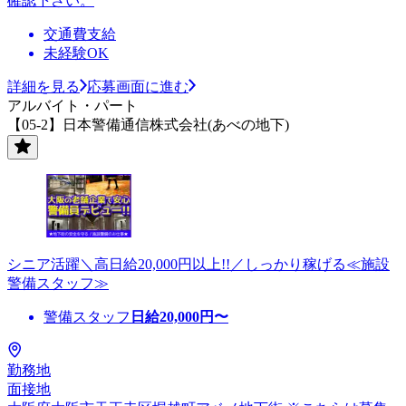
確認下さい。
交通費支給
未経験OK
詳細を見る
応募画面に進む
アルバイト・パート
【05-2】日本警備通信株式会社(あべの地下)
シニア活躍＼高日給20,000円以上!!／しっかり稼げる≪施設
警備スタッフ≫
警備スタッフ
日給
20,000
円〜
勤務地
面接地