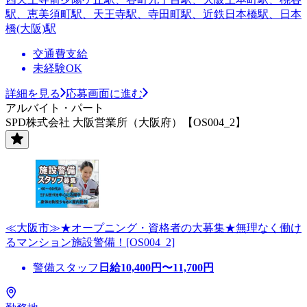
駅、恵美須町駅、天王寺駅、寺田町駅、近鉄日本橋駅、日本
橋(大阪)駅
交通費支給
未経験OK
詳細を見る
応募画面に進む
アルバイト・パート
SPD株式会社 大阪営業所（大阪府）【OS004_2】
≪大阪市≫★オープニング・資格者の大募集★無理なく働け
るマンション施設警備！[OS004_2]
警備スタッフ
日給
10,400
円〜
11,700
円