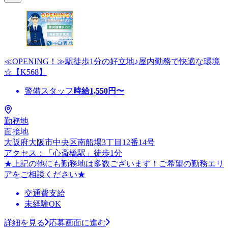
≪OPENING！≫駅徒歩1分の好立地♪屋内勤務で快適な環境
☆【K568】
警備スタッフ
時給
1,550
円〜
勤務地
面接地
大阪府大阪市中央区南船場3丁目12番14号
アクセス：「心斎橋駅」徒歩1分
★上記の他にも勤務地は多数ございます！ご希望の勤務エリ
アをご相談ください★
交通費支給
未経験OK
詳細を見る
応募画面に進む