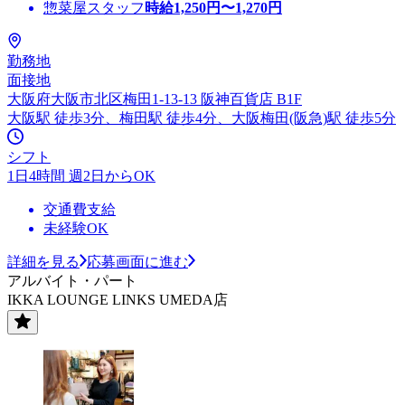
惣菜屋スタッフ
時給
1,250
円〜
1,270
円
勤務地
面接地
大阪府大阪市北区梅田1-13-13 阪神百貨店 B1F
大阪駅 徒歩3分、梅田駅 徒歩4分、大阪梅田(阪急)駅 徒歩5分
シフト
1日4時間 週2日からOK
交通費支給
未経験OK
詳細を見る
応募画面に進む
アルバイト・パート
IKKA LOUNGE LINKS UMEDA店