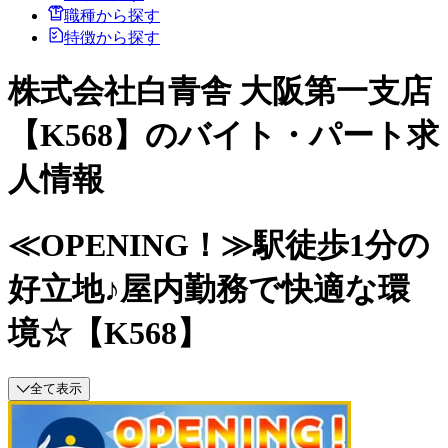
職種から探す
特徴から探す
株式会社白青舎 大阪第一支店
【K568】のバイト・パート求
人情報
≪OPENING！≫駅徒歩1分の
好立地♪屋内勤務で快適な環
境☆【K568】
全て表示