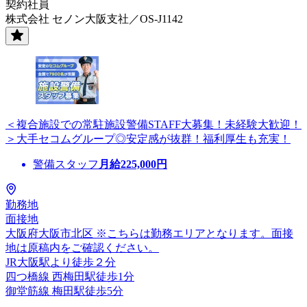
契約社員
株式会社 セノン大阪支社／OS-J1142
＜複合施設での常駐施設警備STAFF大募集！未経験大歓迎！
＞大手セコムグループ◎安定感が抜群！福利厚生も充実！
警備スタッフ
月給
225,000
円
勤務地
面接地
大阪府大阪市北区 ※こちらは勤務エリアとなります。面接
地は原稿内をご確認ください。
JR大阪駅より徒歩２分
四つ橋線 西梅田駅徒歩1分
御堂筋線 梅田駅徒歩5分