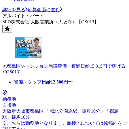
詳細を見る
応募画面に進む
アルバイト・パート
SPD株式会社 大阪営業所（大阪府）【OS013】
≪都島区≫マンション施設警備！夜勤日給15,315円で稼げる
♪[OS013]
警備スタッフ
日給
12,500
円〜
勤務地
面接地
大阪府大阪市都島区 「城北公園通駅」徒歩10分／「都島
駅」徒歩10分
※こちらは勤務地となります。面接地については原稿内をご