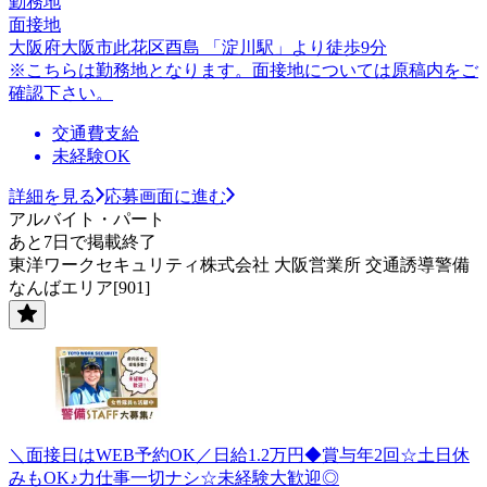
勤務地
面接地
大阪府大阪市此花区酉島 「淀川駅」より徒歩9分
※こちらは勤務地となります。面接地については原稿内をご
確認下さい。
交通費支給
未経験OK
詳細を見る
応募画面に進む
アルバイト・パート
あと7日で掲載終了
東洋ワークセキュリティ株式会社 大阪営業所 交通誘導警備
なんばエリア[901]
＼面接日はWEB予約OK／日給1.2万円◆賞与年2回☆土日休
みもOK♪力仕事一切ナシ☆未経験大歓迎◎