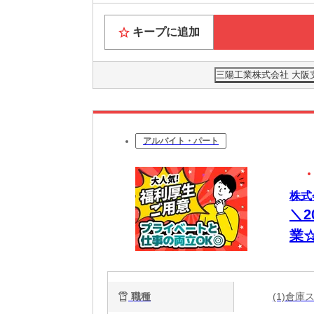
キープに追加
三陽工業株式会社 大阪
アルバイト・パート
株式
＼
業
川
職種
(1)倉