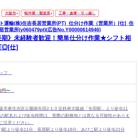
大阪市
軽作業・製造系
工事・倉庫・引っ越し
ト運輸(株)住吉長居営業所(PT)_仕分け作業（営業所）[仕]_住
営業所(y060479pt)(広告No.Y00000614946)
長期》未経験者歓迎！簡単仕分け作業★シフト相
◎[仕]
タッフ
0
円〜
阪市東住吉区公園南矢田2-1-3 近鉄南大阪線「矢田駅」より徒歩11
記の駅名および徒歩時間は、実際の勤務地とは異なる可能性がありま
ご注意ください。
阪)駅より徒歩11分、長居駅より徒歩18分、あびこ駅より徒歩21分