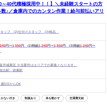
20～40代積極採用中！！】＼未経験スタートの方
多数♪／倉庫内でのカンタン作業！給与前払いアリ
スタッフ (2)仕分けスタッフ (3)検品
,240
円〜
1,550
円
(2)時給
1,240
円〜
1,550
円
(3)時給
1,240
円〜
阪市城東区 ※当案件はエリアでの募集となります。
放出駅、徳庵駅
 週5日からOK
まかない付き
制服あり
体を動かす
交通費支給