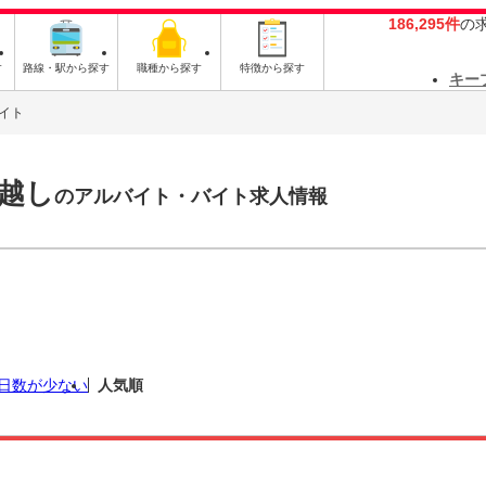
186,295件
の
す
路線・駅から探す
職種から探す
特徴から探す
キー
イト
越し
のアルバイト・バイト求人情報
日数が少ない
人気順