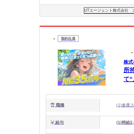
UTエージェント株式会社 
契約社員
株式
所
て
日
ー
職種
(1)倉
給与
(1)時給
2