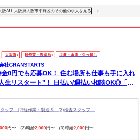
大阪AU_大阪府大阪市平野区のその他の求人を見る
大阪市
軽作業・製造系
工事・倉庫・引っ越し
会社GRANSTARTS
持金0円でも応募OK！ 住む場所も仕事も手に入れ
“人生リスタート”！ 日払い/週払い相談OK◎「今
寝る場所どうしよう…」を今すぐ解決◎ ハイグレ
ド家具家電付き個室寮完備に即入寮も可能です♪
庫スタッフ (2)軽作業・製造系 (3)検査スタッフ
,000
円〜
(2)時給
2,000
円〜
(3)時給
2,000
円〜