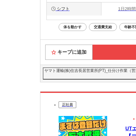
シフト
1日2時間
体を動かす
交通費支給
年齢不
キープに追加
ヤマト運輸(株)住吉長居営業所(PT)_仕分け作業（営業所）[
正社員
UT