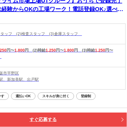
プライム市場上場UTグループ】おうちで登録完了
未経験からOKの工場ワーク！電話登録OK♪選べる
務時間◎
造スタッフ (2)検査スタッフ (3)倉庫スタッフ
,250
円〜
1,800
円
(2)時給
1,250
円〜
1,800
円
(3)時給
1,250
円〜
阪市平野区
駅、新加美駅、出戸駅
かす
週払いOK
スキルが身に付く
登録制
すぐ応募する