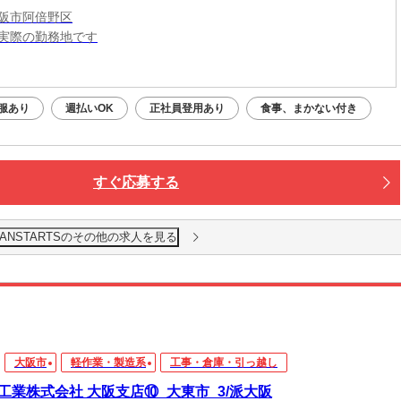
阪市阿倍野区
実際の勤務地です
：平日・土日祝OK（9:00～20:00）
応募：24時間いつでもOK
服あり
週払いOK
正社員登用あり
食事、まかない付き
なたの予定に合わせて調整します！
接・電話面接・対面面接から、ご希望の方法を選べます◎
すぐ応募する
ANSTARTSのその他の求人を見る
大阪市
軽作業・製造系
工事・倉庫・引っ越し
工業株式会社 大阪支店⑩_大東市_3/派大阪