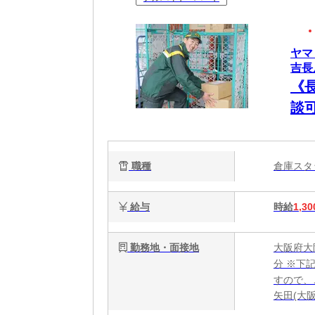
ヤマ
吉長居
《
談可
職種
倉庫ス
給与
時給
1,30
勤務地・面接地
大阪府大
分 ※下
すので、
矢田(大