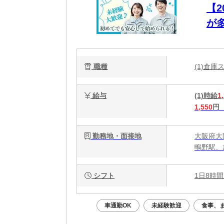
【
が
職種
(1)倉庫
給与
(1)時給
1
1,550
円
勤務地・面接地
大阪府大
鴫野駅、
シフト
1日8時間
車通勤OK
未経験歓迎
食事、