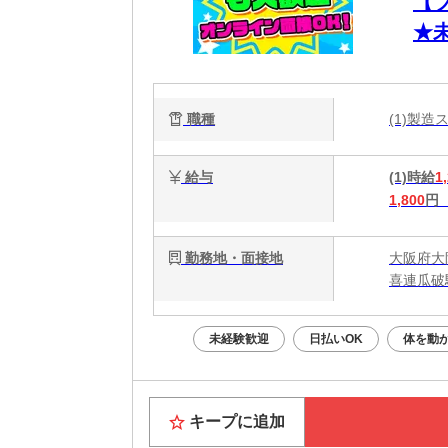
【
★
勤
職種
(1)製
給与
(1)時給
1
1,800
円
勤務地・面接地
大阪府大
喜連瓜破
未経験歓迎
日払いOK
体を動
キープに追加