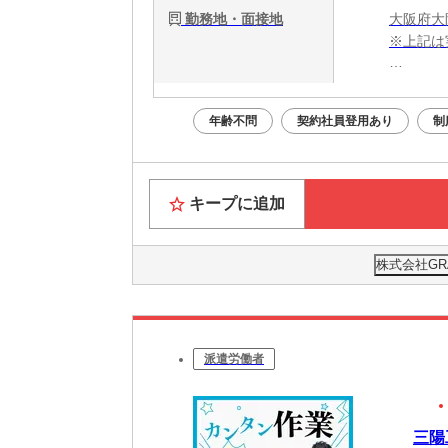
勤務地・面接地
大阪府大
※上記は
・電話応募
・WEB
年齢不問
契約社員登用あり
制
面接はあ
Web面
キープに追加
株式会社GR
派遣労働者
三陽