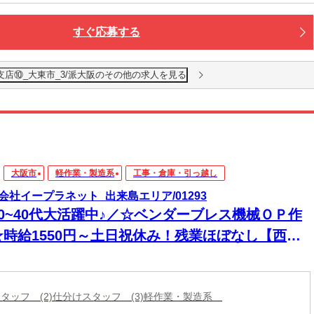
すぐ応募する
支店⑩_大東市_3/派大阪のその他の求人を見る
大阪市
軽作業・製造系
工事・倉庫・引っ越し
会社イープラネット_出来島エリア/01293
20~40代大活躍中♪／☆ベンダーブレス機械ＯＰ作
☆時給1550円～土日祝休み！残業ほぼなし【西淀
区】
庫スタッフ (2)仕分けスタッフ (3)軽作業・製造系