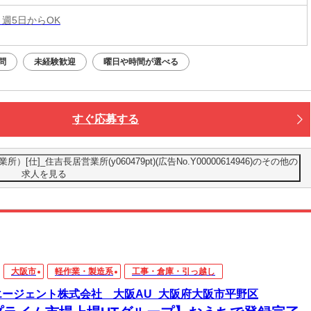
 週5日からOK
問
未経験歓迎
曜日や時間が選べる
すぐ応募する
仕]_住吉長居営業所(y060479pt)(広告No.Y00000614946)のその他の
求人を見る
大阪市
軽作業・製造系
工事・倉庫・引っ越し
エージェント株式会社 大阪AU_大阪府大阪市平野区