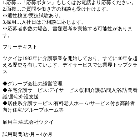
1.応募…「応募ボタン」もしくはお電話より応募ください。
2.面接…ご質問や働き方の相談も受け付けます。
※適性検査/実技試験あり。
3.採用…入社日はご相談に応じます。
※応募者多数の場合、書類選考を実施する可能性がありま
す。
フリーテキスト
ツクイは1983年に介護事業を開始しており、すでに40年を超
える歴史を有しています。デイサービスでは業界トップクラ
ス！
◆グループ会社の経営管理
◆在宅介護サービス:デイサービス/訪問介護/訪問入浴/訪問看
護/居宅介護支援
◆居住系介護サービス:有料老人ホーム/サービス付き高齢者
向け住宅/グループホーム等
雇用主:株式会社ツクイ
試用期間3か月～4か月