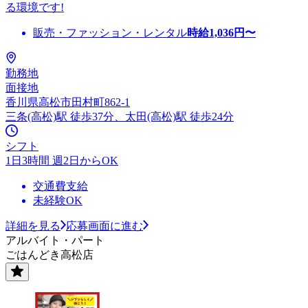
る環境です!
販売・ファッション・レンタル
時給
1,036
円〜
勤務地
面接地
香川県高松市田村町862-1
三条(高松)駅 徒歩37分、太田(高松)駅 徒歩24分
シフト
1日3時間 週2日からOK
交通費支給
未経験OK
詳細を見る
応募画面に進む
アルバイト・パート
ごはんどき高松店