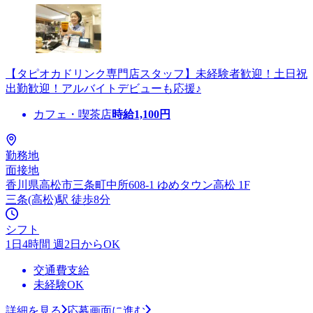
【タピオカドリンク専門店スタッフ】未経験者歓迎！土日祝
出勤歓迎！アルバイトデビューも応援♪
カフェ・喫茶店
時給
1,100
円
勤務地
面接地
香川県高松市三条町中所608-1 ゆめタウン高松 1F
三条(高松)駅 徒歩8分
シフト
1日4時間 週2日からOK
交通費支給
未経験OK
詳細を見る
応募画面に進む