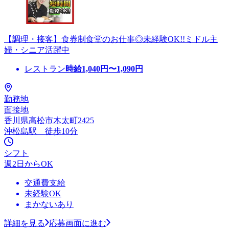
【調理・接客】食券制食堂のお仕事◎未経験OK!!ミドル主
婦・シニア活躍中
レストラン
時給
1,040
円〜
1,090
円
勤務地
面接地
香川県高松市木太町2425
沖松島駅 徒歩10分
シフト
週2日からOK
交通費支給
未経験OK
まかないあり
詳細を見る
応募画面に進む