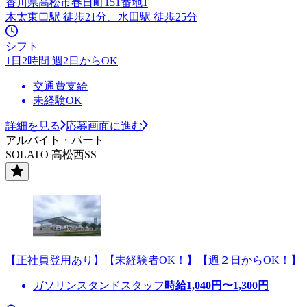
香川県高松市春日町151番地1
木太東口駅 徒歩21分、水田駅 徒歩25分
シフト
1日2時間 週2日からOK
交通費支給
未経験OK
詳細を見る
応募画面に進む
アルバイト・パート
SOLATO 高松西SS
【正社員登用あり】【未経験者OK！】【週２日からOK！】
ガソリンスタンドスタッフ
時給
1,040
円〜
1,300
円