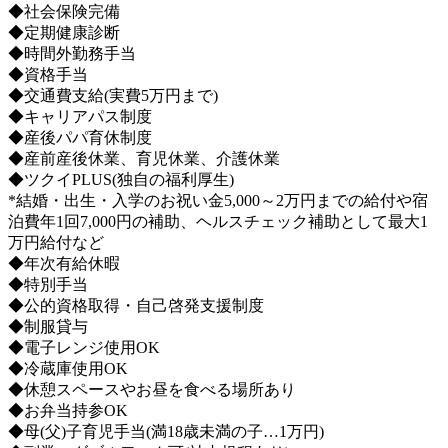
◆社会保険完備
◆定期健康診断
◆時間外勤務手当
◆資格手当
◆交通費支給(実費5万円まで)
◆キャリアパス制度
◆産後パパ育休制度
◆産前産後休業、育児休業、介護休業
◆ツクイPLUS(独自の福利厚生)
*結婚・出生・入学のお祝い金5,000～2万円までの給付や宿
泊費年1回7,000円の補助、ヘルスチェック補助として最大1
万円給付など
◆年次有給休暇
◆特別手当
◆公的資格取得・自己啓発支援制度
◆制服貸与
◆電子レンジ使用OK
◆冷蔵庫使用OK
◆休憩スペースやお昼を食べる場所あり
◆お弁当持参OK
◆母(父)子育児手当(満18歳未満の子…1万円)