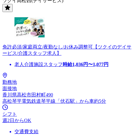
ツクイ高松西(デイサービス)
免許必須/家庭両立/夜勤なし/お休み調整可【ツクイのデイサ
ービス/介護スタッフ求人】
老人介護施設スタッフ
時給
1,036
円〜
1,077
円
勤務地
面接地
香川県高松市田村町490
高松琴平電気鉄道琴平線「伏石駅」から車約5分
シフト
週2日からOK
交通費支給