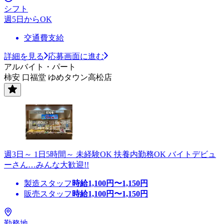
シフト
週5日からOK
交通費支給
詳細を見る
応募画面に進む
アルバイト・パート
柿安 口福堂 ゆめタウン高松店
週3日～ 1日5時間～ 未経験OK 扶養内勤務OK バイトデビュ
ーさん…みんな大歓迎!!
製造スタッフ
時給
1,100
円〜
1,150
円
販売スタッフ
時給
1,100
円〜
1,150
円
勤務地