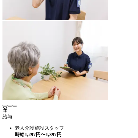
給与
老人介護施設スタッフ
時給
1,297
円〜
1,397
円