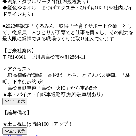
◆副業・ダブルワーク可(社内規程あり)
◆髪色やネイル・まつげエクステ・ひげもOK！(※社内ガイ
ドラインあり)
■2023年認定「くるみん」取得「子育てサポート企業」とし
て、従業員一人ひとりが子育てと仕事を両立し、その能力を
最大限に発揮できる職場づくりに取り組んでいます
【ご来社案内】
〒761-0301 香川県高松市林町2564-11
＜アクセス＞
・JR高徳線/予讃線「高松駅」からことでんバス乗車、「林
町」下車徒歩約5分
・高松自動車道「高松中央IC」から車約5分
★車・バイク・自転車通勤可(無料駐車場あり)
全て表示
【給与備考】
★土日祝日は時給100円アップ！
全て表示