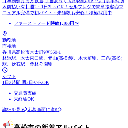
【早朝働ける方歓迎(手当あり)】◎積極採用中◎【食事補助
＆前払い有】週2・1日2h～OK！セルフレジで簡単接客◎マ
ニュアル完備で初バイト・未経験も安心！積極採用中
ファーストフード
時給
1,100
円〜
勤務地
面接地
香川県高松市木太町9区550-1
林道駅、木太東口駅、元山(高松)駅、木太町駅、三条(高松)
駅、伏石駅、栗林公園駅
シフト
1日2時間 週2日からOK
交通費支給
未経験OK
詳細を見る
応募画面に進む
高松市の新着アルバイト