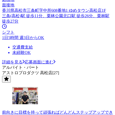
面接地
香川県高松市三条町字中所608番地1 ゆめタウン高松店1F
三条(高松)駅 徒歩11分、栗林公園北口駅 徒歩26分、栗林駅
徒歩27分
シフト
1日5時間 週3日からOK
交通費支給
未経験OK
詳細を見る
応募画面に進む
アルバイト・パート
アストロプロダクツ 高松店[27]
前向きに目標を持って頑張ればどんどんステップアップでき