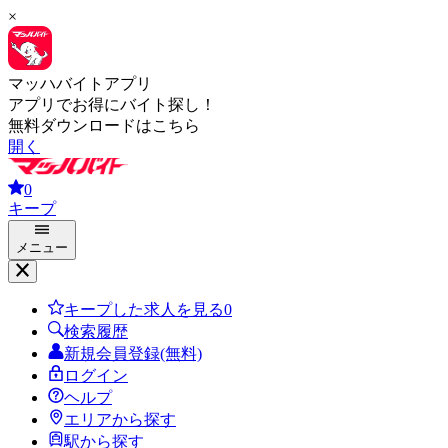
×
マッハバイトアプリ
アプリでお得にバイト探し！
無料ダウンロードはこちら
開く
0
キープ
メニュー
キープした求人を見る
0
検索履歴
新規会員登録(無料)
ログイン
ヘルプ
エリアから探す
駅から探す