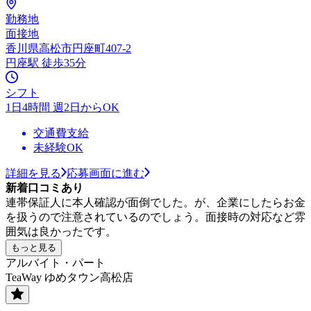
勤務地
面接地
香川県高松市円座町407-2
円座駅 徒歩35分
シフト
1日4時間 週2日からOK
交通費支給
未経験OK
詳細を見る
応募画面に進む
新着口コミあり
連帯保証人に本人確認が面倒でした。が、企業にしたらお金
を扱うので注意されているのでしょう。面接時の対応など雰
囲気は良かったです。
もっと見る
アルバイト・パート
TeaWay ゆめタウン高松店