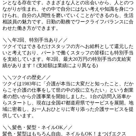
ンとなる存在です。さまざまな人との出会いから、人とのつ
ながりが生まれ、その中で自分にはない考えや知識を身につ
けられ、自分の人間性を磨いていくことができるのも、生活
相談員の魅力です。日勤の勤務でワークライフバランスに合
わせた働き方ができます。
＼＼年2回、特別手当あり／／
ツクイではできるだけスタッフの方へお給料として還元した
いと考えており、パートで働くスタッフの皆様にも特別手当
を支給しています。年2回、最大20万円の特別手当の支給実
績があります！(支給額は業績により異なる)
＼＼ツクイの歴史／／
ツクイは1983年に「介護が本当に大変だと知ったこと、だか
らこそ介護の仕事をして世の中の役に立ちたい」という創業
者の想いから介護事業を開始しました。1台の訪問入浴車か
らスタートし、現在は全国47都道府県でサービスを展開。地
域に密着し、お一人おひとりに寄り添った介護サービスを提
供しています。
＼＼髪色・髪型・ネイルOK／／
髪色・髪型はもちろん自由、ネイルもOK！まつげエクス