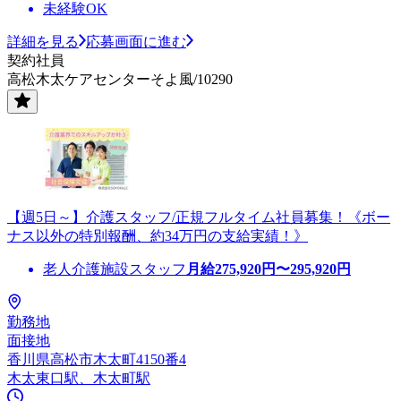
未経験OK
詳細を見る
応募画面に進む
契約社員
高松木太ケアセンターそよ風/10290
【週5日～】介護スタッフ/正規フルタイム社員募集！《ボー
ナス以外の特別報酬、約34万円の支給実績！》
老人介護施設スタッフ
月給
275,920
円〜
295,920
円
勤務地
面接地
香川県高松市木太町4150番4
木太東口駅、木太町駅