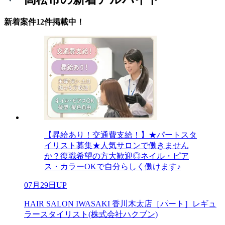
新着案件12件掲載中！
【昇給あり！交通費支給！】★パートスタ
イリスト募集★人気サロンで働きません
か？復職希望の方大歓迎◎ネイル・ピア
ス・カラーOKで自分らしく働けます♪
07月29日UP
HAIR SALON IWASAKI 香川木太店［パート］レギュ
ラースタイリスト(株式会社ハクブン)