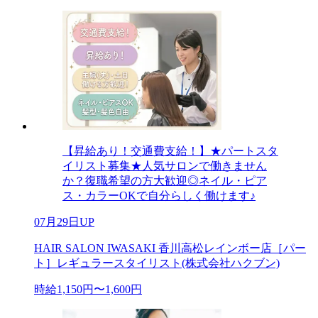
【昇給あり！交通費支給！】★パートスタ
イリスト募集★人気サロンで働きません
か？復職希望の方大歓迎◎ネイル・ピア
ス・カラーOKで自分らしく働けます♪
07月29日UP
HAIR SALON IWASAKI 香川高松レインボー店［パー
ト］レギュラースタイリスト(株式会社ハクブン)
時給1,150円〜1,600円