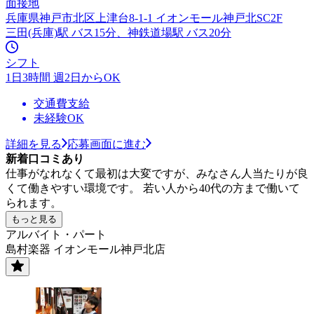
面接地
兵庫県神戸市北区上津台8-1-1 イオンモール神戸北SC2F
三田(兵庫)駅 バス15分、神鉄道場駅 バス20分
シフト
1日3時間 週2日からOK
交通費支給
未経験OK
詳細を見る
応募画面に進む
新着口コミあり
仕事がなれなくて最初は大変ですが、みなさん人当たりが良
くて働きやすい環境です。 若い人から40代の方まで働いて
られます。
もっと見る
アルバイト・パート
島村楽器 イオンモール神戸北店