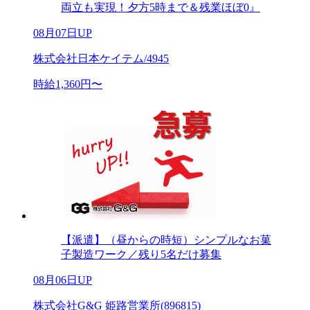
両立も実現！夕方5時まで＆残業ほぼ0』
08月07日UP
株式会社日本ケイテム/4945
時給1,360円〜
【派遣】（昼からの時短）シンプルなお菓
子製造ワーク／残り5名だけ募集
08月06日UP
株式会社G&G 姫路営業所(896815)