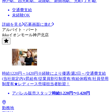
神戸駅、西元町駅、花隈駅、新開地駅、元町(ＪＲ)駅
交通費支給
未経験OK
詳細を見る
応募画面に進む
アルバイト・パート
ikkaイオンモール神戸北店
時給1220円～1420円※経験により優遇/週2日～/交通費支給
(当社規定内)/昇給有/従業員割引制度有/有給休暇有/社員登用
制度有★レディース売場担当者歓迎！
アパレル販売スタッフ
時給
1,220
円〜
1,420
円
勤務地