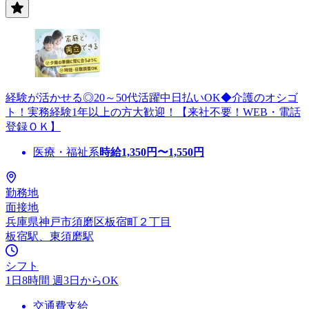
経験が活かせる◎20～50代活躍中日払いOK◆介護のオシゴ
ト！実務経験1年以上の方大歓迎！【来社不要！WEB・電話
登録ＯＫ】
医療・福祉系
時給
1,350
円〜
1,550
円
勤務地
面接地
兵庫県神戸市須磨区板宿町２丁目
板宿駅、東須磨駅
シフト
1日8時間 週3日からOK
交通費支給