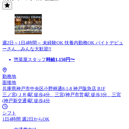
週2日～1日4時間～ 未経験OK 扶養内勤務OK バイトデビュ
ーさん…みんな大歓迎!!
惣菜屋スタッフ
時給
1,150
円〜
勤務地
面接地
兵庫県神戸市中央区小野柄通8-1-8 神戸阪急店 B1F
三ノ宮(ＪＲ)駅 徒歩4分、三宮(神戸市営)駅 徒歩3分、三宮
(神戸新交通)駅 徒歩4分
シフト
1日4時間 週2日からOK