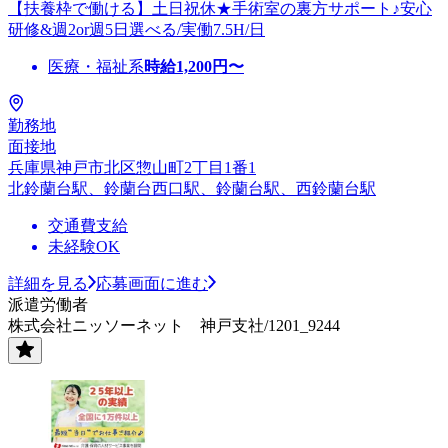
【扶養枠で働ける】土日祝休★手術室の裏方サポート♪安心
研修&週2or週5日選べる/実働7.5H/日
医療・福祉系
時給
1,200
円〜
勤務地
面接地
兵庫県神戸市北区惣山町2丁目1番1
北鈴蘭台駅、鈴蘭台西口駅、鈴蘭台駅、西鈴蘭台駅
交通費支給
未経験OK
詳細を見る
応募画面に進む
派遣労働者
株式会社ニッソーネット 神戸支社/1201_9244