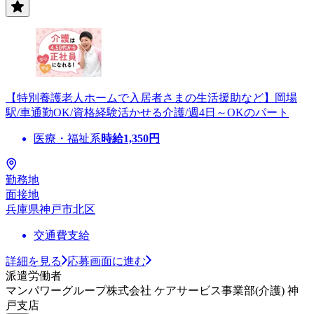
【特別養護老人ホームで入居者さまの生活援助など】岡場
駅/車通勤OK/資格経験活かせる介護/週4日～OKのパート
医療・福祉系
時給
1,350
円
勤務地
面接地
兵庫県神戸市北区
交通費支給
詳細を見る
応募画面に進む
派遣労働者
マンパワーグループ株式会社 ケアサービス事業部(介護) 神
戸支店