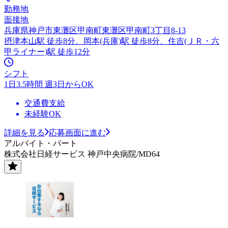
勤務地
面接地
兵庫県神戸市東灘区甲南町東灘区甲南町3丁目8-13
摂津本山駅 徒歩8分、岡本(兵庫)駅 徒歩8分、住吉(ＪＲ・六
甲ライナー)駅 徒歩12分
シフト
1日3.5時間 週3日からOK
交通費支給
未経験OK
詳細を見る
応募画面に進む
アルバイト・パート
株式会社日経サービス 神戸中央病院/MD64