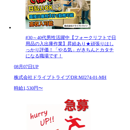
#30～40代男性活躍中【フォークリフトで日
用品の入出庫作業】昇給あり★頑張りはし
っかり評価！「やる気」がきちんとカタチ
になる職場です！
08月07日UP
株式会社ドライブトライブ/DR:MJ274-01-MH
時給1,530円〜