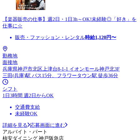
【楽器販売の仕事】週2日・1日3h～OK!未経験◎「好き」を
仕事に☆
販売・ファッション・レンタル
時給
1,120
円〜
勤務地
面接地
兵庫県神戸市北区上津台8-1-1 イオンモール神戸北3F
三田(兵庫)駅 バス15分、フラワータウン駅 徒歩36分
シフト
1日3時間 週2日からOK
交通費支給
未経験OK
詳細を見る
応募画面に進む
アルバイト・パート
柿安ダイニング 神戸阪急店