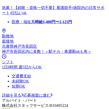
急募！【経験・資格一切不要】看護助手(病院内の日常サポ
ート)日払いok
医療・福祉系
時給
1,400
円〜
2,125
円
勤務地
面接地
兵庫県神戸市長田区
神戸市長田区内に多数！＜駅チカ・車通勤okも有＞
シフト
1日8時間 週5日からOK
交通費支給
未経験OK
短期OK
詳細を見る
応募画面に進む
アルバイト・パート
株式会社スタッフサービス/H10495224