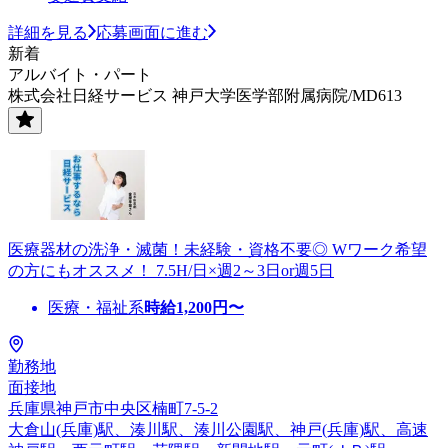
詳細を見る
応募画面に進む
新着
アルバイト・パート
株式会社日経サービス 神戸大学医学部附属病院/MD613
医療器材の洗浄・滅菌！未経験・資格不要◎ Wワーク希望
の方にもオススメ！ 7.5H/日×週2～3日or週5日
医療・福祉系
時給
1,200
円〜
勤務地
面接地
兵庫県神戸市中央区楠町7-5-2
大倉山(兵庫)駅、湊川駅、湊川公園駅、神戸(兵庫)駅、高速