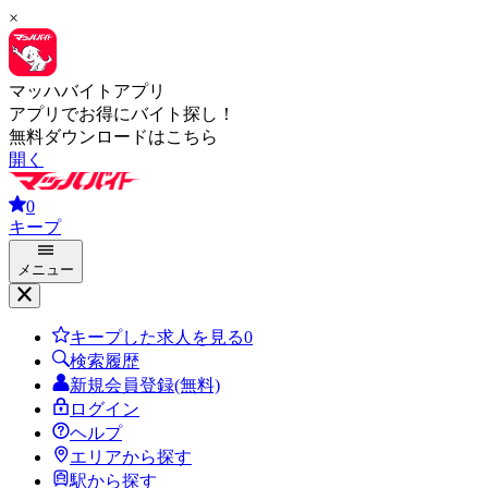
×
マッハバイトアプリ
アプリでお得にバイト探し！
無料ダウンロードはこちら
開く
0
キープ
メニュー
キープした求人を見る
0
検索履歴
新規会員登録(無料)
ログイン
ヘルプ
エリアから探す
駅から探す