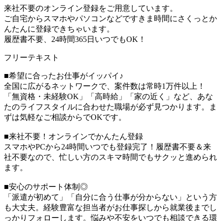
来社不要のオンライン登録をご用意しています。
ご自宅からスマホやパソコンなどですきま時間にさくっとか
んたんに登録できちゃいます。
履歴書不要、24時間365日いつでもOK！
フリーテキスト
■希望に合ったお仕事がイッパイ♪
全国に広がるネットワークで、案件数は常時1万件以上！
「無資格・未経験OK」「高時給」「家の近く」など、あな
たのライフスタイルに合わせた職場が必ず見つかります。ま
ずは気軽なご相談からでOKです。
■来社不要！オンラインでかんたん登録
スマホやPCから24時間いつでも登録完了！履歴書不要＆来
社不要なので、忙しい方のスキマ時間でもサクッと進められ
ます。
■安心のサポート体制◎
「派遣が初めて」「自分に合う仕事が分からない」という方
も大丈夫。経験豊富な担当者がお仕事探しから就業後までし
っかりフォローします。悩みや不安をいつでも相談できる環