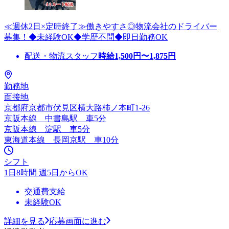
≪週休2日×定時終了≫働きやすさ◎物流会社のドライバー
募集！◆未経験OK◆学歴不問◆即日勤務OK
配送・物流スタッフ
時給
1,500
円〜
1,875
円
勤務地
面接地
京都府京都市伏見区横大路柿ノ本町1‐26
京阪本線 中書島駅 車5分
京阪本線 淀駅 車5分
東海道本線 長岡京駅 車10分
シフト
1日8時間 週5日からOK
交通費支給
未経験OK
詳細を見る
応募画面に進む