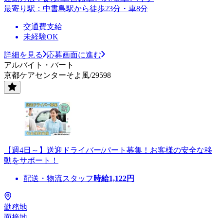
最寄り駅：中書島駅から徒歩23分・車8分
交通費支給
未経験OK
詳細を見る
応募画面に進む
アルバイト・パート
京都ケアセンターそよ風/29598
【週4日～】送迎ドライバー/パート募集！お客様の安全な移
動をサポート！
配送・物流スタッフ
時給
1,122
円
勤務地
面接地