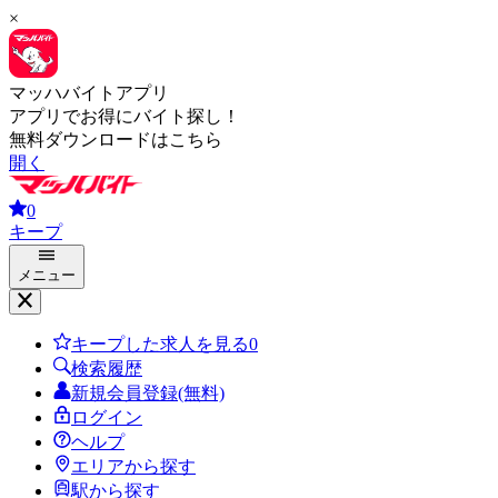
×
マッハバイトアプリ
アプリでお得にバイト探し！
無料ダウンロードはこちら
開く
0
キープ
メニュー
キープした求人を見る
0
検索履歴
新規会員登録(無料)
ログイン
ヘルプ
エリアから探す
駅から探す