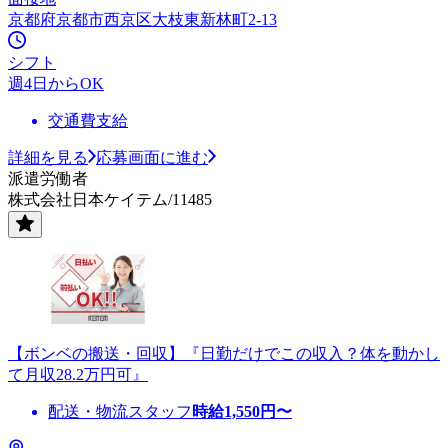
京都府京都市西京区大枝東新林町2-13
シフト
週4日からOK
交通費支給
詳細を見る
応募画面に進む
派遣労働者
株式会社日本ケイテム/11485
【ボンベの搬送・回収】『日勤だけでこの収入？体を動かし
て月収28.2万円可』
配送・物流スタッフ
時給
1,550
円〜