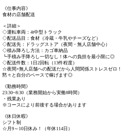
《仕事内容》
食材の店舗配送
＜詳細＞
◇運転車両：4t中型トラック
◇配送品目：食材（冷蔵・牛乳やチーズなど）
◇配送先：ドラッグストア（夜間・無人店舗中心）
◇積み降ろし方法：カゴ車納品
┗手積み手降ろし一切なし！体への負担を最小限に◎
◇配送件数：1日2回転（13件程度）
☆夜間×無人店舗への配送だから人間関係ストレスゼロ！
黙々と自分のペースで稼げます◎
《勤務時間》
23:30~8:30（業務開始から実働8時間）
・残業あり
※コースにより前後する場合があります
《休日休暇》
シフト制
☆月9～10日休み！（年休114日）