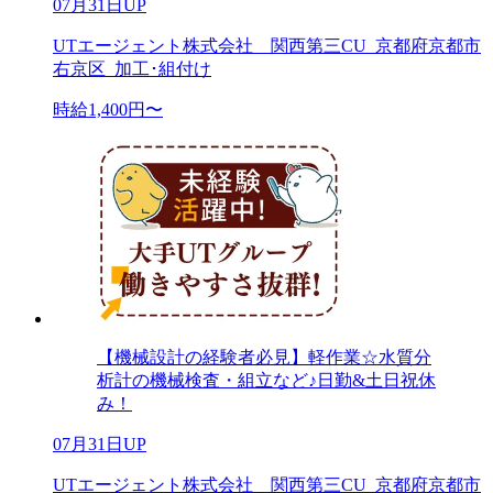
07月31日UP
UTエージェント株式会社 関西第三CU_京都府京都市
右京区_加工･組付け
時給1,400円〜
【機械設計の経験者必見】軽作業☆水質分
析計の機械検査・組立など♪日勤&土日祝休
み！
07月31日UP
UTエージェント株式会社 関西第三CU_京都府京都市