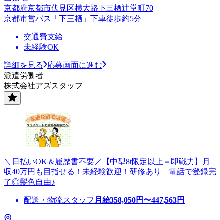
京都府京都市伏見区横大路下三栖辻堂町70
京都市営バス「下三栖」下車徒歩約5分
交通費支給
未経験OK
詳細を見る
応募画面に進む
派遣労働者
株式会社アズスタッフ
＼日払いOK＆履歴書不要／【中型8t限定以上＝即戦力】月
収40万円も目指せる！未経験歓迎！研修あり！電話で登録完
了◎髪色自由♪
配送・物流スタッフ
月給
358,050
円〜
447,563
円