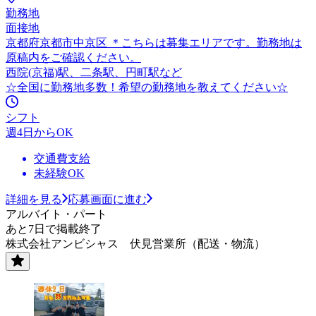
勤務地
面接地
京都府京都市中京区 ＊こちらは募集エリアです。勤務地は
原稿内をご確認ください。
西院(京福)駅、二条駅、円町駅など
☆全国に勤務地多数！希望の勤務地を教えてください☆
シフト
週4日からOK
交通費支給
未経験OK
詳細を見る
応募画面に進む
アルバイト・パート
あと7日で掲載終了
株式会社アンビシャス 伏見営業所（配送・物流）