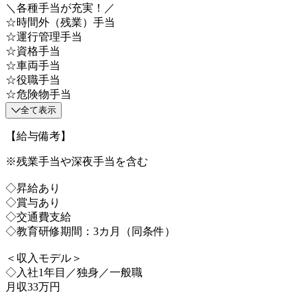
＼各種手当が充実！／
☆時間外（残業）手当
☆運行管理手当
☆資格手当
☆車両手当
☆役職手当
☆危険物手当
全て表示
【給与備考】
※残業手当や深夜手当を含む
◇昇給あり
◇賞与あり
◇交通費支給
◇教育研修期間：3カ月（同条件）
＜収入モデル＞
◇入社1年目／独身／一般職
月収33万円