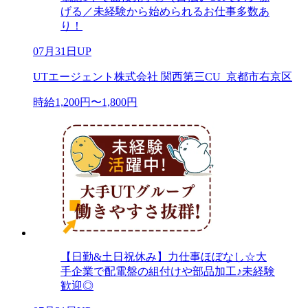
げる／未経験から始められるお仕事多数あ
り！
07月31日UP
UTエージェント株式会社 関西第三CU_京都市右京区
時給1,200円〜1,800円
【日勤&土日祝休み】力仕事ほぼなし☆大
手企業で配電盤の組付けや部品加工♪未経験
歓迎◎