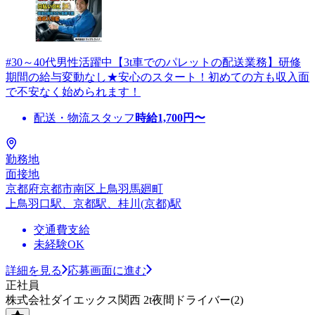
#30～40代男性活躍中【3t車でのパレットの配送業務】研修
期間の給与変動なし★安心のスタート！初めての方も収入面
で不安なく始められます！
配送・物流スタッフ
時給
1,700
円〜
勤務地
面接地
京都府京都市南区上鳥羽馬廻町
上鳥羽口駅、京都駅、桂川(京都)駅
交通費支給
未経験OK
詳細を見る
応募画面に進む
正社員
株式会社ダイエックス関西 2t夜間ドライバー(2)