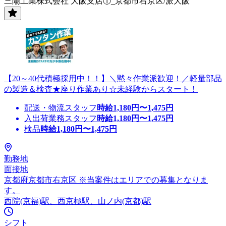
三陽工業株式会社 大阪支店①_京都市右京区/派大阪
【20～40代積極採用中！！】＼黙々作業派歓迎！／軽量部品
の製造＆検査★座り作業あり☆未経験からスタート！
配送・物流スタッフ
時給
1,180
円〜
1,475
円
入出荷業務スタッフ
時給
1,180
円〜
1,475
円
検品
時給
1,180
円〜
1,475
円
勤務地
面接地
京都府京都市右京区 ※当案件はエリアでの募集となりま
す。
西院(京福)駅、西京極駅、山ノ内(京都)駅
シフト