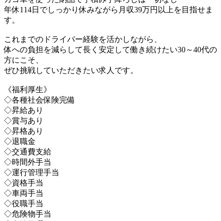
年休114日でしっかり休みながら月収39万円以上を目指せま
す。
これまでのドライバー経験を活かしながら、
体への負担を減らして長く安定して働き続けたい30～40代の
方にこそ、
ぜひ挑戦していただきたい求人です。
《福利厚生》
◇各種社会保険完備
◇昇給あり
◇賞与あり
◇昇格あり
◇退職金
◇交通費支給
◇時間外手当
◇運行管理手当
◇資格手当
◇車両手当
◇役職手当
◇危険物手当