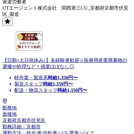
派遣労働者
UTエージェント株式会社 関西第三CU_京都府京都市伏見
区_製造
【日勤×土日祝休み♪】未経験者歓迎☆医療用産業廃棄物の
運搬や処理など！残業ほぼなし◎
軽作業・製造系
時給
1,350
円〜
製造スタッフ
時給
1,350
円〜
配送・物流スタッフ
時給
1,350
円〜
勤務地
面接地
京都府京都市伏見区
勤務詳細：京都市
通勤方法：徒歩/車/自転車/バス/電車/バイク