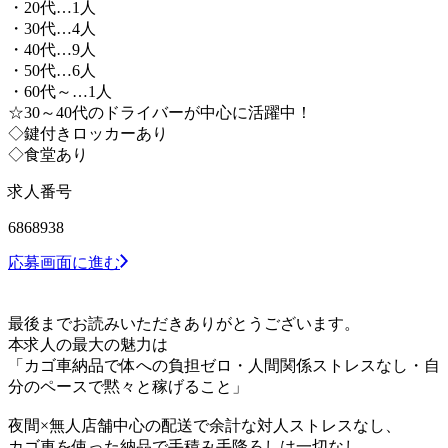
・20代…1人
・30代…4人
・40代…9人
・50代…6人
・60代～…1人
☆30～40代のドライバーが中心に活躍中！
◇鍵付きロッカーあり
◇食堂あり
求人番号
6868938
応募画面に進む
最後までお読みいただきありがとうございます。
本求人の最大の魅力は
「カゴ車納品で体への負担ゼロ・人間関係ストレスなし・自
分のペースで黙々と稼げること」
夜間×無人店舗中心の配送で余計な対人ストレスなし、
カゴ車を使った納品で手積み手降ろしは一切なし