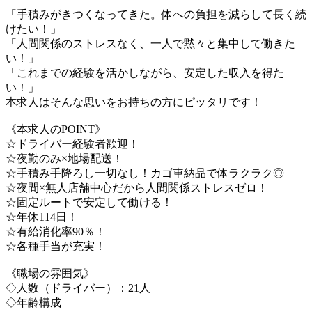
「手積みがきつくなってきた。体への負担を減らして長く続
けたい！」
「人間関係のストレスなく、一人で黙々と集中して働きた
い！」
「これまでの経験を活かしながら、安定した収入を得た
い！」
本求人はそんな思いをお持ちの方にピッタリです！
《本求人のPOINT》
☆ドライバー経験者歓迎！
☆夜勤のみ×地場配送！
☆手積み手降ろし一切なし！カゴ車納品で体ラクラク◎
☆夜間×無人店舗中心だから人間関係ストレスゼロ！
☆固定ルートで安定して働ける！
☆年休114日！
☆有給消化率90％！
☆各種手当が充実！
《職場の雰囲気》
◇人数（ドライバー）：21人
◇年齢構成