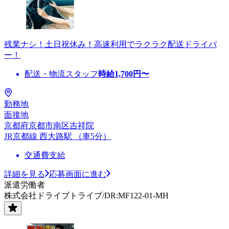
残業ナシ！土日祝休み！高速利用でラクラク配送ドライバ
ー！
配送・物流スタッフ
時給
1,700
円〜
勤務地
面接地
京都府京都市南区吉祥院
JR京都線 西大路駅 （車5分）
交通費支給
詳細を見る
応募画面に進む
派遣労働者
株式会社ドライブトライブ/DR:MF122-01-MH