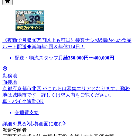
《夜勤で月収40万円以上も可◎》接客ナシ×駅構内への食品
ルート配送◆賞与年2回＆年休114日！
配送・物流スタッフ
月給
350,000
円〜
400,000
円
勤務地
面接地
京都府京都市北区 ※こちらは募集エリアとなります。勤務
地は城陽市です。詳しくは求人内をご覧ください。
車・バイク通勤OK
交通費支給
詳細を見る
応募画面に進む
派遣労働者