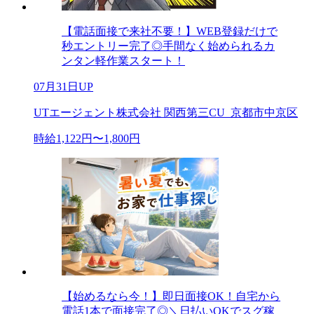
【電話面接で来社不要！】WEB登録だけで
秒エントリー完了◎手間なく始められるカ
ンタン軽作業スタート！
07月31日UP
UTエージェント株式会社 関西第三CU_京都市中京区
時給1,122円〜1,800円
【始めるなら今！】即日面接OK！自宅から
電話1本で面接完了◎＼日払いOKでスグ稼