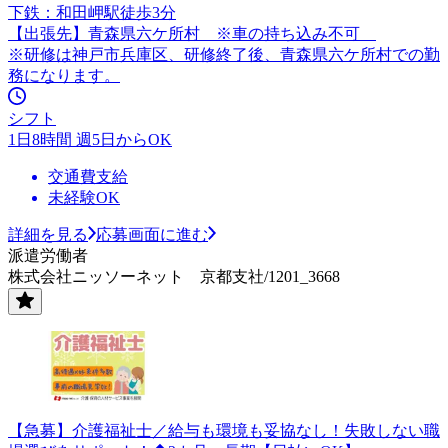
下鉄：和田岬駅徒歩3分
【出張先】青森県六ケ所村 ※車の持ち込み不可
※研修は神戸市兵庫区、研修終了後、青森県六ケ所村での勤
務になります。
シフト
1日8時間 週5日からOK
交通費支給
未経験OK
詳細を見る
応募画面に進む
派遣労働者
株式会社ニッソーネット 京都支社/1201_3668
【急募】介護福祉士／給与も環境も妥協なし！失敗しない職