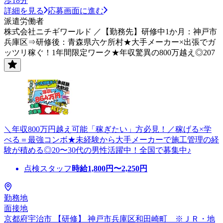
歩18分
詳細を見る
応募画面に進む
派遣労働者
株式会社ニチギワールド ／【勤務先】研修中1か月：神戸市
兵庫区⇒研修後：青森県六ケ所村★大手メーカー×出張でガ
ッツリ稼ぐ！1年間限定ワーク★年収驚異の800万越え◎207
＼年収800万円越え可能「稼ぎたい」方必見！／稼げる×学
べる＝最強コンボ★未経験から大手メーカーで施工管理の経
験が積める◎20〜30代の男性活躍中！全国で募集中♪
点検スタッフ
時給
1,800
円〜
2,250
円
勤務地
面接地
京都府宇治市 【研修】 神戸市兵庫区和田崎町 ※ＪＲ・地