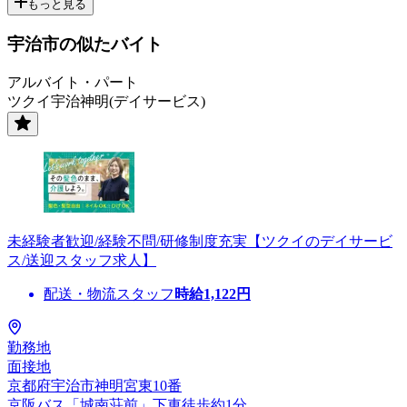
もっと見る
宇治市の似たバイト
アルバイト・パート
ツクイ宇治神明(デイサービス)
未経験者歓迎/経験不問/研修制度充実【ツクイのデイサービ
ス/送迎スタッフ求人】
配送・物流スタッフ
時給
1,122
円
勤務地
面接地
京都府宇治市神明宮東10番
京阪バス「城南荘前」下車徒歩約1分