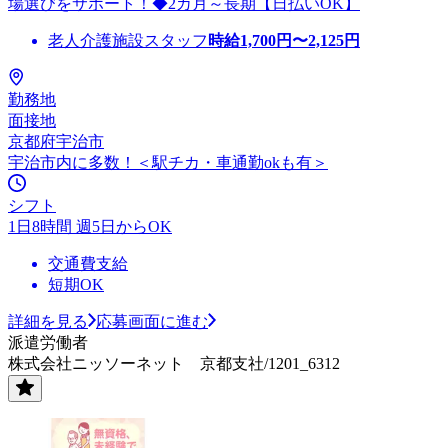
場選びをサポート！◆2カ月～長期【日払いOK】
老人介護施設スタッフ
時給
1,700
円〜
2,125
円
勤務地
面接地
京都府宇治市
宇治市内に多数！＜駅チカ・車通勤okも有＞
シフト
1日8時間 週5日からOK
交通費支給
短期OK
詳細を見る
応募画面に進む
派遣労働者
株式会社ニッソーネット 京都支社/1201_6312