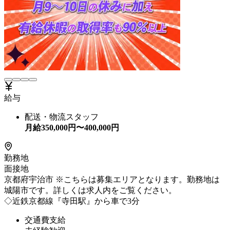
給与
配送・物流スタッフ
月給
350,000
円〜
400,000
円
勤務地
面接地
京都府宇治市 ※こちらは募集エリアとなります。勤務地は
城陽市です。詳しくは求人内をご覧ください。
◇近鉄京都線『寺田駅』から車で3分
交通費支給