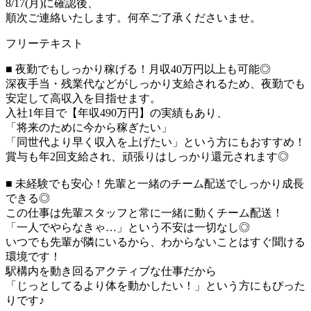
8/17(月)に確認後、
順次ご連絡いたします。何卒ご了承くださいませ。
フリーテキスト
■ 夜勤でもしっかり稼げる！月収40万円以上も可能◎
深夜手当・残業代などがしっかり支給されるため、夜勤でも
安定して高収入を目指せます。
入社1年目で【年収490万円】の実績もあり、
「将来のために今から稼ぎたい」
「同世代より早く収入を上げたい」という方にもおすすめ！
賞与も年2回支給され、頑張りはしっかり還元されます◎
■ 未経験でも安心！先輩と一緒のチーム配送でしっかり成長
できる◎
この仕事は先輩スタッフと常に一緒に動くチーム配送！
「一人でやらなきゃ…」という不安は一切なし◎
いつでも先輩が隣にいるから、わからないことはすぐ聞ける
環境です！
駅構内を動き回るアクティブな仕事だから
「じっとしてるより体を動かしたい！」という方にもぴった
りです♪