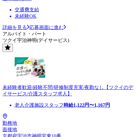
交通費支給
未経験OK
詳細を見る
応募画面に進む
アルバイト・パート
ツクイ宇治神明(デイサービス)
未経験者歓迎/経験不問/研修制度充実/夜勤なし【ツクイのデ
イサービス/介護スタッフ求人】
老人介護施設スタッフ
時給
1,122
円〜
1,167
円
勤務地
面接地
京都府宇治市神明宮東10番