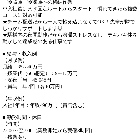
・冷蔵庫・冷凍庫への格納作業
※入社後はまず固定ルートからスタート。慣れてきたら複数
コースに対応可能！
★チーム配送だから一人で抱え込まなくてOK！先輩が隣で
しっかりサポートします◎
★駅構内の夜間勤務だから渋滞ストレスなし！テキパキ体を
動かして達成感のある仕事です！
■ 給与・収入例
【月収例】
月給：35～40万円
・残業代（60h想定）：9～13万円
・深夜手当：45,045円
・賞与：年2回（各10万円）
【年収例】
入社1年目：年収490万円（賞与含む）
■ 勤務時間・休日
【時間】
22:00～翌7:00（業務開始から実働8時間）
・残業あり