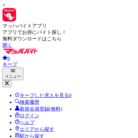
×
マッハバイトアプリ
アプリでお得にバイト探し！
無料ダウンロードはこちら
開く
0
キープ
メニュー
キープした求人を見る
0
検索履歴
新規会員登録(無料)
ログイン
ヘルプ
エリアから探す
駅から探す