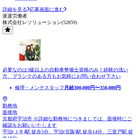
詳細を見る
応募画面に進む
派遣労働者
株式会社レソリューション(52859)
必要なのは3級以上の自動車整備士資格のみ！経験の浅い
方、ブランクのある方もお気軽にお問い合わせ下さい
修理・メンテスタッフ
月給
300,000
円〜
350,000
円
勤務地
面接地
京都府宇治市 ※詳細な勤務地につきましては、面接時にご
確認をお願いいたします
宇治(ＪＲ)駅 徒歩5分、宇治(京阪)駅 徒歩14分、三室戸駅 徒