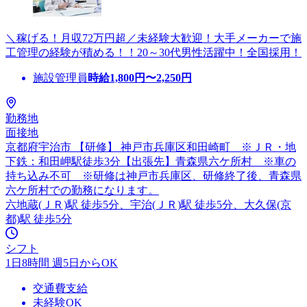
＼稼げる！月収72万円超／未経験大歓迎！大手メーカーで施
工管理の経験が積める！！20～30代男性活躍中！全国採用！
施設管理員
時給
1,800
円〜
2,250
円
勤務地
面接地
京都府宇治市 【研修】 神戸市兵庫区和田崎町 ※ＪＲ・地
下鉄：和田岬駅徒歩3分【出張先】青森県六ケ所村 ※車の
持ち込み不可 ※研修は神戸市兵庫区、研修終了後、青森県
六ケ所村での勤務になります。
六地蔵(ＪＲ)駅 徒歩5分、宇治(ＪＲ)駅 徒歩5分、大久保(京
都)駅 徒歩5分
シフト
1日8時間 週5日からOK
交通費支給
未経験OK