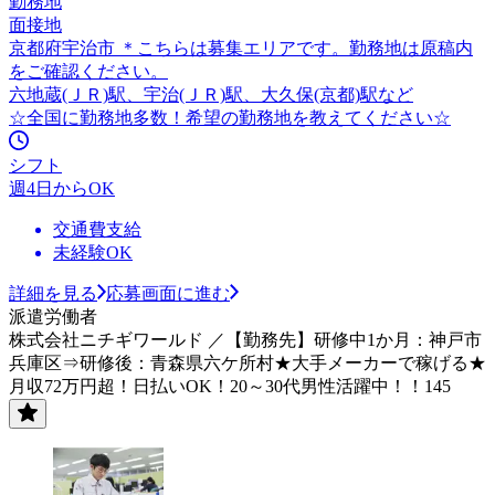
勤務地
面接地
京都府宇治市 ＊こちらは募集エリアです。勤務地は原稿内
をご確認ください。
六地蔵(ＪＲ)駅、宇治(ＪＲ)駅、大久保(京都)駅など
☆全国に勤務地多数！希望の勤務地を教えてください☆
シフト
週4日からOK
交通費支給
未経験OK
詳細を見る
応募画面に進む
派遣労働者
株式会社ニチギワールド ／【勤務先】研修中1か月：神戸市
兵庫区⇒研修後：青森県六ケ所村★大手メーカーで稼げる★
月収72万円超！日払いOK！20～30代男性活躍中！！145