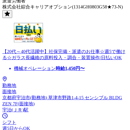
派遣労働者
株式会社綜合キャリアオプション(1314GH0803G58★73-N)
【20代～40代活躍中】社保完備・派遣のお仕事☆週5で働け
る☆ガラス長繊維の原料投入・調合・装置操作/日払いOK
機械オペレーション
時給
1,450
円〜
勤務地
面接地
京都府宇治市(勤務地) 草津市野路1-4-15 センシブル BLDG
ZEN 7F(面接地)
宇治(ＪＲ)駅
シフト
週5日からOK