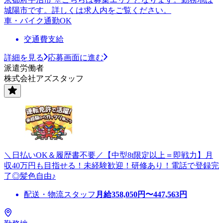
城陽市です。詳しくは求人内をご覧ください。
車・バイク通勤OK
交通費支給
詳細を見る
応募画面に進む
派遣労働者
株式会社アズスタッフ
＼日払いOK＆履歴書不要／【中型8t限定以上＝即戦力】月
収40万円も目指せる！未経験歓迎！研修あり！電話で登録完
了◎髪色自由♪
配送・物流スタッフ
月給
358,050
円〜
447,563
円