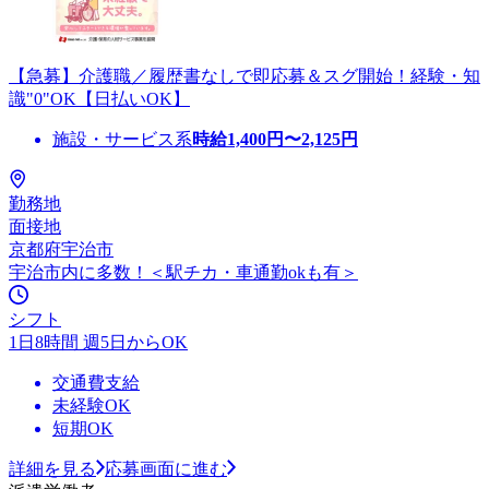
【急募】介護職／履歴書なしで即応募＆スグ開始！経験・知
識"0"OK【日払いOK】
施設・サービス系
時給
1,400
円〜
2,125
円
勤務地
面接地
京都府宇治市
宇治市内に多数！＜駅チカ・車通勤okも有＞
シフト
1日8時間 週5日からOK
交通費支給
未経験OK
短期OK
詳細を見る
応募画面に進む