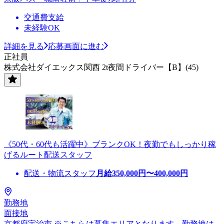
交通費支給
未経験OK
詳細を見る
応募画面に進む
正社員
株式会社ダイエックス関西 2t夜間ドライバー【B】(45)
《50代・60代も活躍中》ブランクOK！夜勤でもしっかり稼
げるルート配送スタッフ
配送・物流スタッフ
月給
350,000
円〜
400,000
円
勤務地
面接地
京都府宇治市 ※こちらは募集エリアとなります。勤務地は