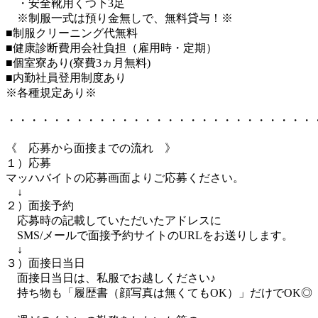
・安全靴用くつ下3足
※制服一式は預り金無しで、無料貸与！※
■制服クリーニング代無料
■健康診断費用会社負担（雇用時・定期）
■個室寮あり(寮費3ヵ月無料)
■内勤社員登用制度あり
※各種規定あり※
・・・・・・・・・・・・・・・・・・・・・・・・・・・
《 応募から面接までの流れ 》
１）応募
マッハバイトの応募画面よりご応募ください。
↓
２）面接予約
応募時の記載していただいたアドレスに
SMS/メールで面接予約サイトのURLをお送りします。
↓
３）面接日当日
面接日当日は、私服でお越しください♪
持ち物も「履歴書（顔写真は無くてもOK）」だけでOK◎