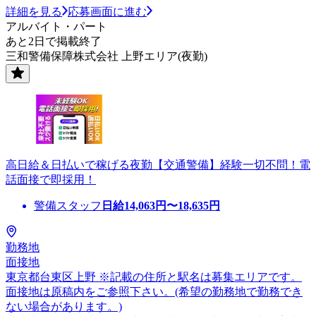
詳細を見る
応募画面に進む
アルバイト・パート
あと2日で掲載終了
三和警備保障株式会社 上野エリア(夜勤)
高日給＆日払いで稼げる夜勤【交通警備】経験一切不問！電
話面接で即採用！
警備スタッフ
日給
14,063
円〜
18,635
円
勤務地
面接地
東京都台東区上野 ※記載の住所と駅名は募集エリアです。
面接地は原稿内をご参照下さい。(希望の勤務地で勤務でき
ない場合があります。)