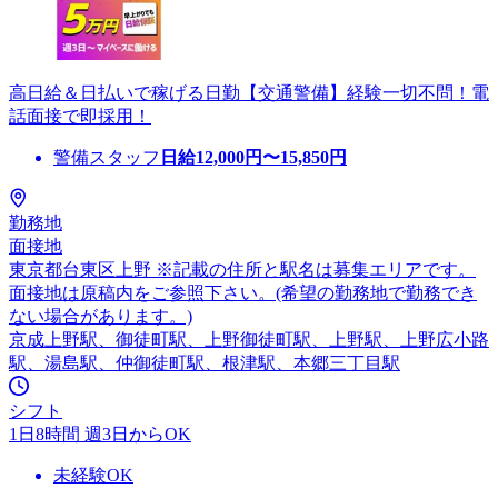
高日給＆日払いで稼げる日勤【交通警備】経験一切不問！電
話面接で即採用！
警備スタッフ
日給
12,000
円〜
15,850
円
勤務地
面接地
東京都台東区上野 ※記載の住所と駅名は募集エリアです。
面接地は原稿内をご参照下さい。(希望の勤務地で勤務でき
ない場合があります。)
京成上野駅、御徒町駅、上野御徒町駅、上野駅、上野広小路
駅、湯島駅、仲御徒町駅、根津駅、本郷三丁目駅
シフト
1日8時間 週3日からOK
未経験OK