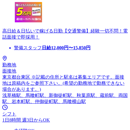
高日給＆日払いで稼げる日勤【交通警備】経験一切不問！電
話面接で即採用！
警備スタッフ
日給
12,000
円〜
15,850
円
勤務地
面接地
東京都台東区 ※記載の住所と駅名は募集エリアです。面接
地は原稿内をご参照下さい。(希望の勤務地で勤務できない
場合があります。)
浅草橋駅、馬喰町駅、新御徒町駅、秋葉原駅、蔵前駅、両国
駅、岩本町駅、仲御徒町駅、馬喰横山駅
シフト
1日8時間 週3日からOK