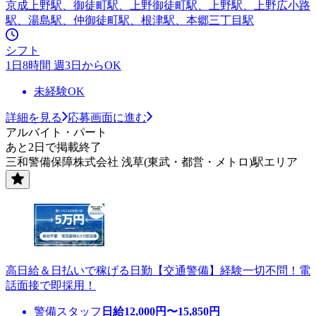
京成上野駅、御徒町駅、上野御徒町駅、上野駅、上野広小路
駅、湯島駅、仲御徒町駅、根津駅、本郷三丁目駅
シフト
1日8時間 週3日からOK
未経験OK
詳細を見る
応募画面に進む
アルバイト・パート
あと2日で掲載終了
三和警備保障株式会社 浅草(東武・都営・メトロ)駅エリア
高日給＆日払いで稼げる日勤【交通警備】経験一切不問！電
話面接で即採用！
警備スタッフ
日給
12,000
円〜
15,850
円