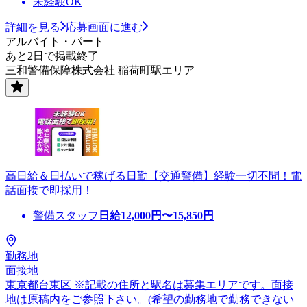
未経験OK
詳細を見る
応募画面に進む
アルバイト・パート
あと2日で掲載終了
三和警備保障株式会社 稲荷町駅エリア
高日給＆日払いで稼げる日勤【交通警備】経験一切不問！電
話面接で即採用！
警備スタッフ
日給
12,000
円〜
15,850
円
勤務地
面接地
東京都台東区 ※記載の住所と駅名は募集エリアです。面接
地は原稿内をご参照下さい。(希望の勤務地で勤務できない