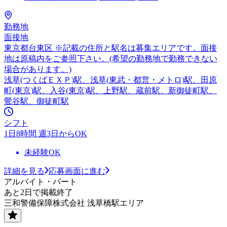
勤務地
面接地
東京都台東区 ※記載の住所と駅名は募集エリアです。面接
地は原稿内をご参照下さい。(希望の勤務地で勤務できない
場合があります。)
浅草(つくばＥＸＰ)駅、浅草(東武・都営・メトロ)駅、田原
町(東京)駅、入谷(東京)駅、上野駅、蔵前駅、新御徒町駅、
鶯谷駅、御徒町駅
シフト
1日8時間 週3日からOK
未経験OK
詳細を見る
応募画面に進む
アルバイト・パート
あと2日で掲載終了
三和警備保障株式会社 浅草橋駅エリア