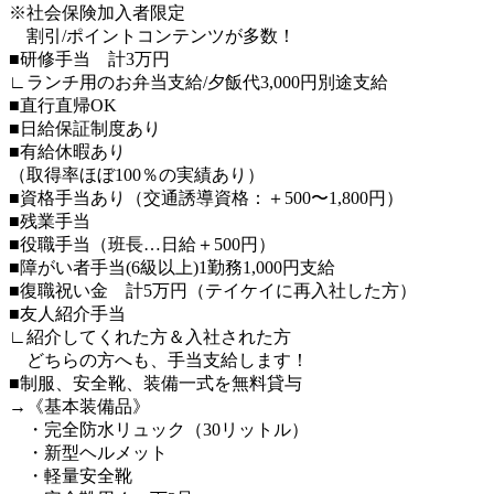
※社会保険加入者限定
割引/ポイントコンテンツが多数！
■研修手当 計3万円
∟ランチ用のお弁当支給/夕飯代3,000円別途支給
■直行直帰OK
■日給保証制度あり
■有給休暇あり
（取得率ほぼ100％の実績あり）
■資格手当あり（交通誘導資格：＋500〜1,800円）
■残業手当
■役職手当（班長…日給＋500円）
■障がい者手当(6級以上)1勤務1,000円支給
■復職祝い金 計5万円（テイケイに再入社した方）
■友人紹介手当
∟紹介してくれた方＆入社された方
どちらの方へも、手当支給します！
■制服、安全靴、装備一式を無料貸与
→《基本装備品》
・完全防水リュック（30リットル）
・新型ヘルメット
・軽量安全靴