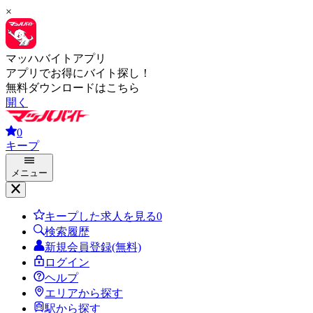
×
マッハバイトアプリ
アプリでお得にバイト探し！
無料ダウンロードはこちら
開く
0
キープ
メニュー
キープした求人を見る
0
検索履歴
新規会員登録(無料)
ログイン
ヘルプ
エリアから探す
駅から探す