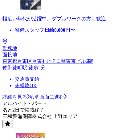
幅広い年代が活躍中。ダブルワークの方も歓迎
警備スタッフ
日給
8,000
円〜
勤務地
面接地
東京都台東区台東4-14-7 日警東京ビル6階
仲御徒町駅 徒歩2分
交通費支給
未経験OK
詳細を見る
応募画面に進む
アルバイト・パート
あと2日で掲載終了
三和警備保障株式会社 上野エリア