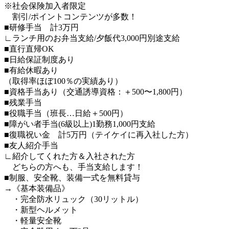
※社会保険加入者限定
割引/ポイントコンテンツが多数！
■研修手当 計3万円
∟ランチ用のお弁当支給/夕飯代3,000円別途支給
■直行直帰OK
■日給保証制度あり
■有給休暇あり
（取得率ほぼ100％の実績あり）
■資格手当あり（交通誘導資格：＋500〜1,800円）
■残業手当
■役職手当（班長…日給＋500円）
■障がい者手当(6級以上)1勤務1,000円支給
■復職祝い金 計5万円（テイケイに再入社した方）
■友人紹介手当
∟紹介してくれた方＆入社された方
どちらの方へも、手当支給します！
■制服、安全靴、装備一式を無料貸与
→《基本装備品》
・完全防水リュック（30リットル）
・新型ヘルメット
・軽量安全靴