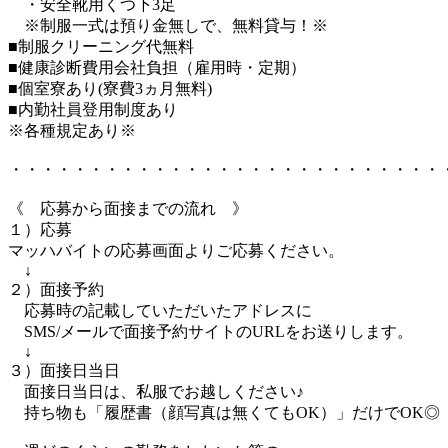
・安全靴用くつ下3足
※制服一式は預り金無しで、無料貸与！※
■制服クリーニング代無料
■健康診断費用会社負担（雇用時・定期）
■個室寮あり(寮費3ヵ月無料)
■内勤社員登用制度あり
※各種規定あり※
・・・・・・・・・・・・・・・・・・・・・・・・・・・
《 応募から面接までの流れ 》
１）応募
マッハバイトの応募画面よりご応募ください。
↓
２）面接予約
応募時の記載していただいたアドレスに
SMS/メールで面接予約サイトのURLをお送りします。
↓
３）面接日当日
面接日当日は、私服でお越しください♪
持ち物も「履歴書（顔写真は無くてもOK）」だけでOK◎