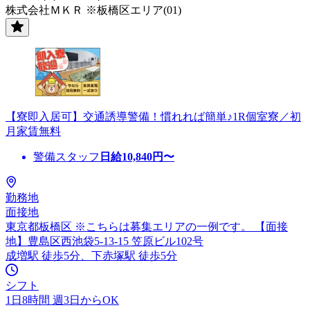
株式会社ＭＫＲ ※板橋区エリア(01)
【寮即入居可】交通誘導警備！慣れれば簡単♪1R個室寮／初
月家賃無料
警備スタッフ
日給
10,840
円〜
勤務地
面接地
東京都板橋区 ※こちらは募集エリアの一例です。 【面接
地】豊島区西池袋5-13-15 笠原ビル102号
成増駅 徒歩5分、下赤塚駅 徒歩5分
シフト
1日8時間 週3日からOK