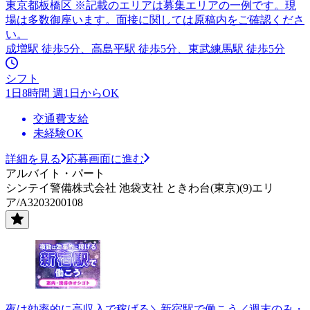
東京都板橋区 ※記載のエリアは募集エリアの一例です。現
場は多数御座います。面接に関しては原稿内をご確認くださ
い。
成増駅 徒歩5分、高島平駅 徒歩5分、東武練馬駅 徒歩5分
シフト
1日8時間 週1日からOK
交通費支給
未経験OK
詳細を見る
応募画面に進む
アルバイト・パート
シンテイ警備株式会社 池袋支社 ときわ台(東京)(9)エリ
ア/A3203200108
夜は効率的に高収入で稼げる＼新宿駅で働こう／週末のみ・