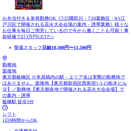
お弁当付き＆単発勤務OK《7/25隅田川・7/28葛飾区・8/1江
戸川区で開催される花火大会会場の案内・誘導業務》様々な
お仕事を毎日ご用意しているので今から働くことも可能！事
前研修で計3万円GETだ♪
警備スタッフ
日給
10,500
円〜
11,500
円
勤務地
面接地
東京都板橋区 ※本原稿内の駅・エリア名は実際の勤務地で
はありません。面接地【東京都新宿区西新宿1-3-15栃木ビル
5F】／勤務地【東京都各地で開催される花火大会会場】で
の案内・誘導
板橋駅 徒歩5分
シフト
1日8時間からOK