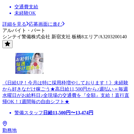
交通費支給
未経験OK
詳細を見る
応募画面に進む
アルバイト・パート
シンテイ警備株式会社 新宿支社 板橋8エリア/A3203200140
《日給UP！今月は特に採用枠増やしております！》未経験
から好きなだけ稼ごう★高日給11,500円から♪週払い＝毎週
水曜日がお給料日♪全現場の交通費を『全額』支給！直行直
帰OK！1週間毎の自由シフト★
警備スタッフ
日給
11,500
円〜
13,474
円
勤務地