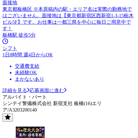
面接地
東京都板橋区 ※本原稿内の駅・エリア名は実際の勤務地で
はございません。面接地は【東京都新宿区西新宿1-3-15栃木
ビル5F】です。お仕事は一都三県を中心に毎日ご用意中で
す！
板橋駅 徒歩5分
シフト
1日8時間 週4日からOK
交通費支給
未経験OK
まかないあり
詳細を見る
応募画面に進む
アルバイト・パート
シンテイ警備株式会社 新宿支社 板橋(16)エリ
ア/A3203200140