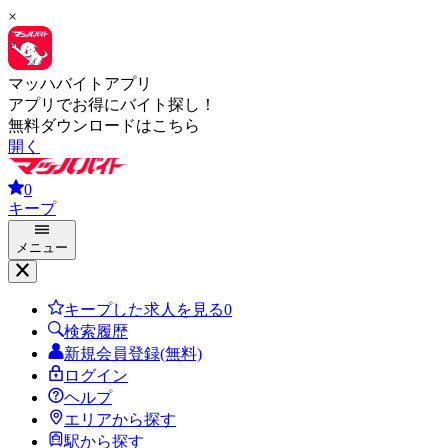
×
マッハバイトアプリ
アプリでお得にバイト探し！
無料ダウンロードはこちら
開く
0
キープ
メニュー
キープした求人を見る
0
検索履歴
新規会員登録(無料)
ログイン
ヘルプ
エリアから探す
駅から探す