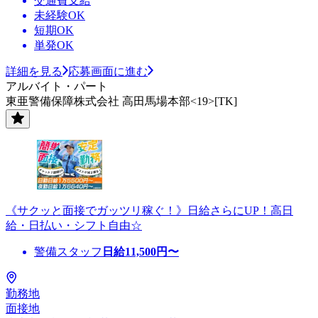
交通費支給
未経験OK
短期OK
単発OK
詳細を見る
応募画面に進む
アルバイト・パート
東亜警備保障株式会社 高田馬場本部<19>[TK]
《サクッと面接でガッツリ稼ぐ！》日給さらにUP！高日
給・日払い・シフト自由☆
警備スタッフ
日給
11,500
円〜
勤務地
面接地