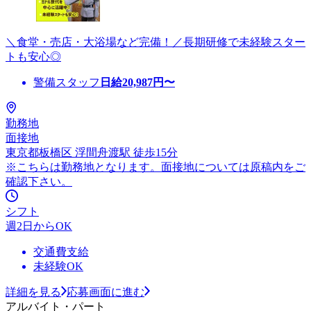
＼食堂・売店・大浴場など完備！／長期研修で未経験スター
トも安心◎
警備スタッフ
日給
20,987
円〜
勤務地
面接地
東京都板橋区 浮間舟渡駅 徒歩15分
※こちらは勤務地となります。面接地については原稿内をご
確認下さい。
シフト
週2日からOK
交通費支給
未経験OK
詳細を見る
応募画面に進む
アルバイト・パート