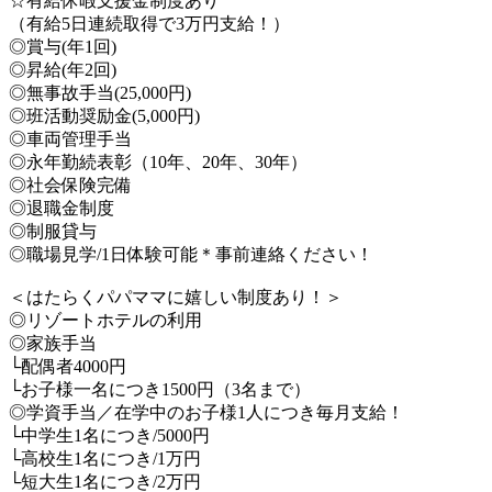
☆有給休暇支援金制度あり
（有給5日連続取得で3万円支給！）
◎賞与(年1回)
◎昇給(年2回)
◎無事故手当(25,000円)
◎班活動奨励金(5,000円)
◎車両管理手当
◎永年勤続表彰（10年、20年、30年）
◎社会保険完備
◎退職金制度
◎制服貸与
◎職場見学/1日体験可能＊事前連絡ください！
＜はたらくパパママに嬉しい制度あり！＞
◎リゾートホテルの利用
◎家族手当
└配偶者4000円
└お子様一名につき1500円（3名まで）
◎学資手当／在学中のお子様1人につき毎月支給！
└中学生1名につき/5000円
└高校生1名につき/1万円
└短大生1名につき/2万円