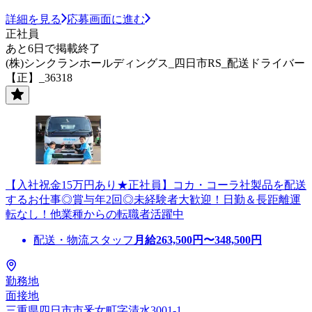
詳細を見る
応募画面に進む
正社員
あと6日で掲載終了
(株)シンクランホールディングス_四日市RS_配送ドライバー
【正】_36318
【入社祝金15万円あり★正社員】コカ・コーラ社製品を配送
するお仕事◎賞与年2回◎未経験者大歓迎！日勤＆長距離運
転なし！他業種からの転職者活躍中
配送・物流スタッフ
月給
263,500
円〜
348,500
円
勤務地
面接地
三重県四日市市釆女町字清水3001-1