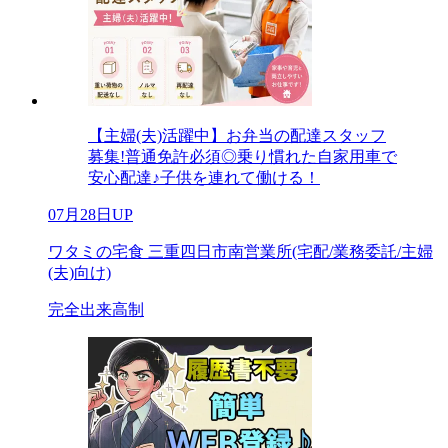
【主婦(夫)活躍中】お弁当の配達スタッフ
募集!普通免許必須◎乗り慣れた自家用車で
安心配達♪子供を連れて働ける！
07月28日UP
ワタミの宅食 三重四日市南営業所(宅配/業務委託/主婦
(夫)向け)
完全出来高制