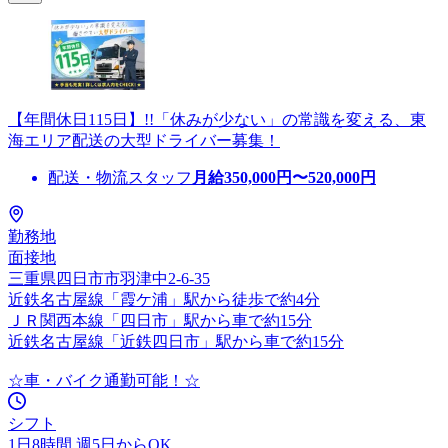
【年間休日115日】!!「休みが少ない」の常識を変える、東
海エリア配送の大型ドライバー募集！
配送・物流スタッフ
月給
350,000
円〜
520,000
円
勤務地
面接地
三重県四日市市羽津中2-6-35
近鉄名古屋線「霞ケ浦」駅から徒歩で約4分
ＪＲ関西本線「四日市」駅から車で約15分
近鉄名古屋線「近鉄四日市」駅から車で約15分
☆車・バイク通勤可能！☆
シフト
1日8時間 週5日からOK