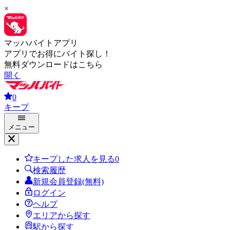
×
マッハバイトアプリ
アプリでお得にバイト探し！
無料ダウンロードはこちら
開く
0
キープ
メニュー
キープした求人を見る
0
検索履歴
新規会員登録(無料)
ログイン
ヘルプ
エリアから探す
駅から探す