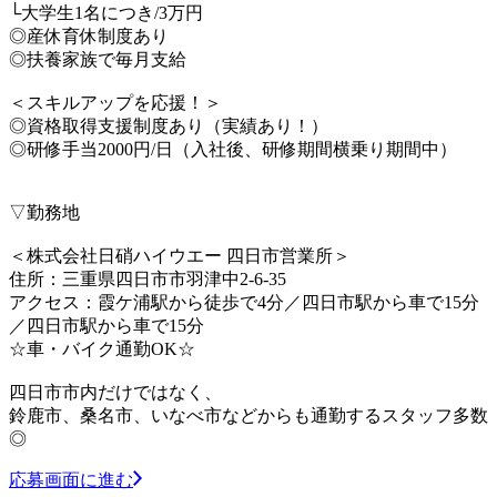
└大学生1名につき/3万円
◎産休育休制度あり
◎扶養家族で毎月支給
＜スキルアップを応援！＞
◎資格取得支援制度あり（実績あり！）
◎研修手当2000円/日（入社後、研修期間横乗り期間中）
▽勤務地
＜株式会社日硝ハイウエー 四日市営業所＞
住所：三重県四日市市羽津中2-6-35
アクセス：霞ケ浦駅から徒歩で4分／四日市駅から車で15分
／四日市駅から車で15分
☆車・バイク通勤OK☆
四日市市内だけではなく、
鈴鹿市、桑名市、いなべ市などからも通勤するスタッフ多数
◎
応募画面に進む