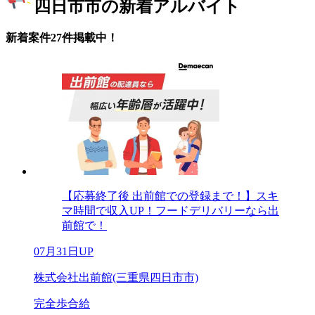
四日市市の新着アルバイト
新着案件27件掲載中！
【応募終了後 出前館での登録まで！】スキ
マ時間で収入UP！フードデリバリーなら出
前館で！
07月31日UP
株式会社出前館(三重県四日市市)
完全歩合給