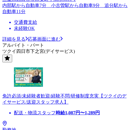
内部駅から自動車7分 小古曽駅から自動車9分 追分駅から
自動車11分
交通費支給
未経験OK
詳細を見る
応募画面に進む
アルバイト・パート
ツクイ四日市下之宮(デイサービス)
免許必須/未経験者歓迎/経験不問/研修制度充実【ツクイのデ
イサービス/送迎スタッフ求人】
配送・物流スタッフ
時給
1,087
円〜
1,289
円
勤務地