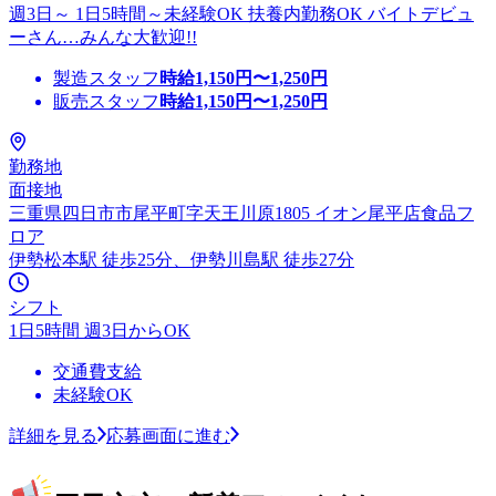
週3日～ 1日5時間～未経験OK 扶養内勤務OK バイトデビュ
ーさん…みんな大歓迎!!
製造スタッフ
時給
1,150
円〜
1,250
円
販売スタッフ
時給
1,150
円〜
1,250
円
勤務地
面接地
三重県四日市市尾平町字天王川原1805 イオン尾平店食品フ
ロア
伊勢松本駅 徒歩25分、伊勢川島駅 徒歩27分
シフト
1日5時間 週3日からOK
交通費支給
未経験OK
詳細を見る
応募画面に進む