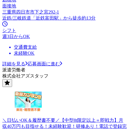
面接地
三重県四日市市下之宮292-1
近鉄/三岐鉄道「近鉄富田駅」から徒歩約13分
シフト
週3日からOK
交通費支給
未経験OK
詳細を見る
応募画面に進む
派遣労働者
株式会社アズスタッフ
＼日払いOK＆履歴書不要／【中型8t限定以上＝即戦力】月
収40万円も目指せる！未経験歓迎！研修あり！電話で登録完