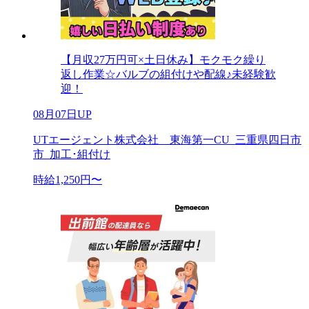
【月収27万円可×土日休み】モクモク繰り
返し作業☆バルブの組付けや配線♪未経験歓
迎！
08月07日UP
UTエージェント株式会社 東海第一CU_三重県四日市
市_加工･組付け
時給1,250円〜