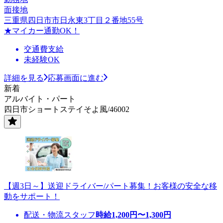
面接地
三重県四日市市日永東3丁目２番地55号
★マイカー通勤OK！
交通費支給
未経験OK
詳細を見る
応募画面に進む
新着
アルバイト・パート
四日市ショートステイそよ風/46002
【週3日～】送迎ドライバー/パート募集！お客様の安全な移
動をサポート！
配送・物流スタッフ
時給
1,200
円〜
1,300
円