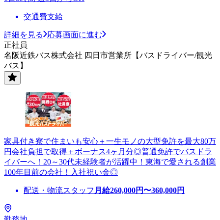
交通費支給
詳細を見る
応募画面に進む
正社員
名阪近鉄バス株式会社 四日市営業所【バスドライバー/観光
バス】
家具付き寮で住まいも安心＋一生モノの大型免許を最大80万
円会社負担で取得＋ボーナス4ヶ月分◎普通免許でバスドラ
イバーへ！20～30代未経験者が活躍中！東海で愛される創業
100年目前の会社！入社祝い金◎
配送・物流スタッフ
月給
260,000
円〜
360,000
円
勤務地