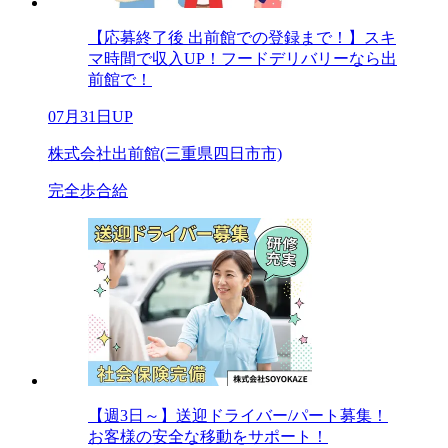
【応募終了後 出前館での登録まで！】スキ
マ時間で収入UP！フードデリバリーなら出
前館で！
07月31日UP
株式会社出前館(三重県四日市市)
完全歩合給
【週3日～】送迎ドライバー/パート募集！
お客様の安全な移動をサポート！