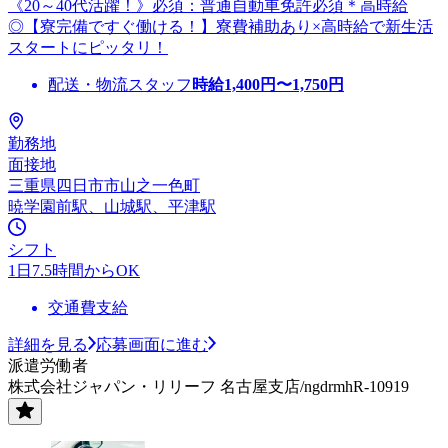
《20～40代活躍！》必須：普通自動車免許必須＊高時給
◎【寮完備ですぐ働ける！】寮費補助あり×高時給で新生活
スタートにピッタリ！
配送・物流スタッフ
時給
1,400
円〜
1,750
円
勤務地
面接地
三重県四日市市山之一色町
暁学園前駅、山城駅、平津駅
シフト
1日7.5時間からOK
交通費支給
詳細を見る
応募画面に進む
派遣労働者
株式会社ジャパン・リリーフ 名古屋支店/ngdrmhR-10919