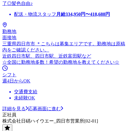
了◎髪色自由♪
配送・物流スタッフ
月給
334,950
円〜
418,688
円
勤務地
面接地
三重県四日市市 ＊こちらは募集エリアです。勤務地は原稿
内をご確認ください。
近鉄四日市駅、四日市駅、近鉄富田駅など
☆全国に勤務地多数！希望の勤務地を教えてください☆
シフト
週4日からOK
交通費支給
未経験OK
詳細を見る
応募画面に進む
正社員
株式会社日硝ハイウエー_四日市営業所[02-01]