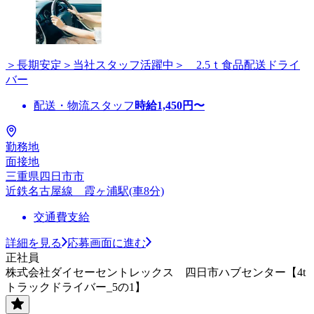
＞長期安定＞当社スタッフ活躍中＞ 2.5ｔ食品配送ドライ
バー
配送・物流スタッフ
時給
1,450
円〜
勤務地
面接地
三重県四日市市
近鉄名古屋線 霞ヶ浦駅(車8分)
交通費支給
詳細を見る
応募画面に進む
正社員
株式会社ダイセーセントレックス 四日市ハブセンター【4t
トラックドライバー_5の1】