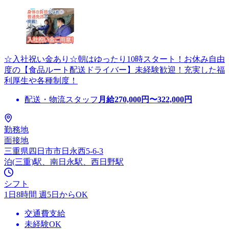
☆入社祝い金あり☆朝はゆったり10時スタート！お休み自由
度の【食品ルート配送ドライバー】未経験歓迎！充実した福
利厚生や各種制度！
配送・物流スタッフ
月給
270,000
円〜
322,000
円
勤務地
面接地
三重県四日市市日永西5-6-3
泊(三重)駅、南日永駅、西日野駅
シフト
1日8時間 週5日からOK
交通費支給
未経験OK