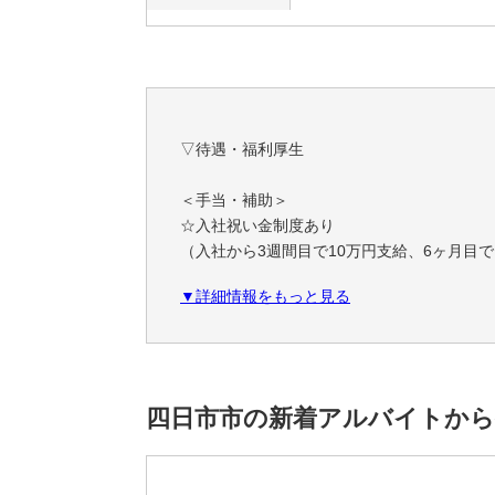
▽待遇・福利厚生
＜手当・補助＞
☆入社祝い金制度あり
（入社から3週間目で10万円支給、6ヶ月目で
☆有給休暇支援金制度あり
▼詳細情報をもっと見る
（有給5日連続取得で3万円支給！）
◎賞与(年1回)
◎昇給(年2回)
◎無事故手当(25,000円)
◎班活動奨励金(5,000円)
四日市市の新着アルバイトから
◎車両管理手当
◎永年勤続表彰（10年、20年、30年）
◎社会保険完備