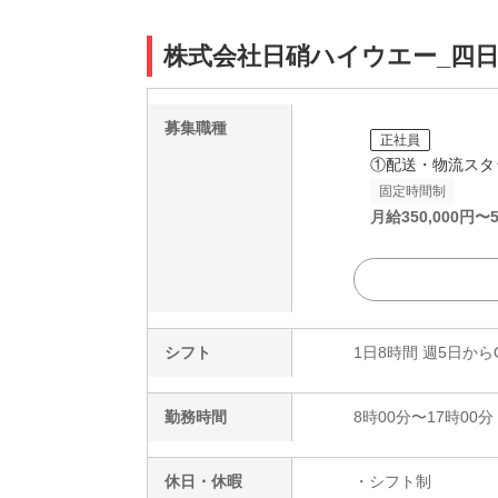
株式会社日硝ハイウエー_四日市営
募集職種
正社員
①配送・物流スタ
固定時間制
月給
350,000
円〜
シフト
1日8時間 週5日から
勤務時間
8時00分〜17時00分
休日・休暇
・シフト制