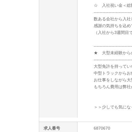
☆ 入社祝い金＜総
--------------------------
数ある会社から入社
感謝の気持ちを込め
（入社から3週間目で
--------------------------
★ 大型未経験から
--------------------------
大型免許を持ってい
中型トラックからお
お仕事をしながら大
もちろん費用は弊社
＞＞少しでも気にな
求人番号
6870670