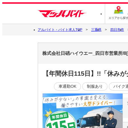
エリアから探
アルバイト・バイト求人TOP
三重県
四日市市
株式会社日硝ハイウエー_四日市営業所/8[
【年間休日115日】!!「休
車通勤OK
制服あり
バイク