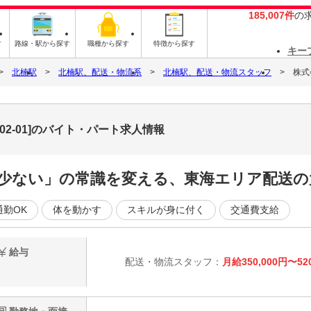
185,007件
の
す
路線・駅から探す
職種から探す
特徴から探す
キー
北楠駅
北楠駅、配送・物流系
北楠駅、配送・物流スタッフ
株式
02-01]のバイト・パート求人情報
みが少ない」の常識を変える、東海エリア配送
通勤OK
体を動かす
スキルが身に付く
交通費支給
給与
配送・物流スタッフ：
月給350,000円〜52