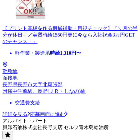
【プリント基板を作る機械補助・目視チェック】『＼月の半
分が休日！／実質時給1550円更に今なら入社祝金3万円GET
のチャンス！』
軽作業・製造系
時給
1,310
円〜
勤務地
面接地
長野県長野市大字北尾張部
附属中学前駅、長野(ＪＲ・しなの)駅
交通費支給
詳細を見る
応募画面に進む
アルバイト・パート
貝印石油株式会社長野支店 セルフ青木島給油所