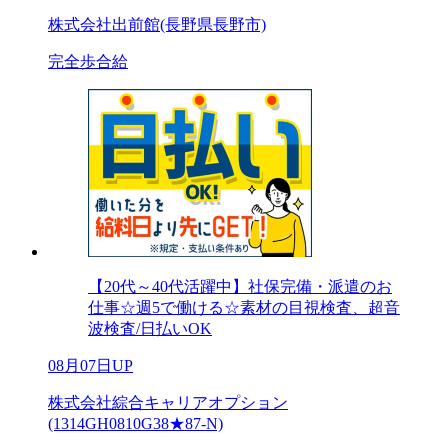
株式会社出前館(長野県長野市)
完全歩合給
【20代～40代活躍中】社保完備・派遣のお
仕事☆週5で働ける☆素材の目視検査、超音
波検査/日払いOK
08月07日UP
株式会社綜合キャリアオプション
(1314GH0810G38★87-N)