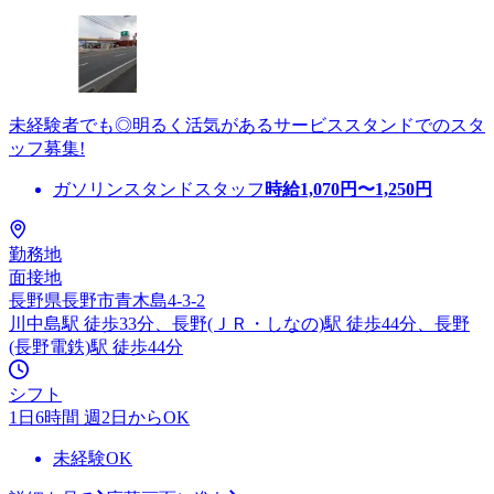
未経験者でも◎明るく活気があるサービススタンドでのスタ
ッフ募集!
ガソリンスタンドスタッフ
時給
1,070
円〜
1,250
円
勤務地
面接地
長野県長野市青木島4-3-2
川中島駅 徒歩33分、長野(ＪＲ・しなの)駅 徒歩44分、長野
(長野電鉄)駅 徒歩44分
シフト
1日6時間 週2日からOK
未経験OK