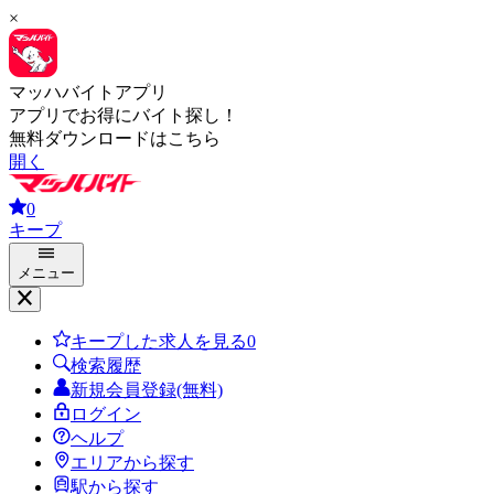
×
マッハバイトアプリ
アプリでお得にバイト探し！
無料ダウンロードはこちら
開く
0
キープ
メニュー
キープした求人を見る
0
検索履歴
新規会員登録(無料)
ログイン
ヘルプ
エリアから探す
駅から探す