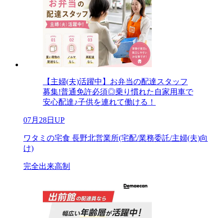
【主婦(夫)活躍中】お弁当の配達スタッフ
募集!普通免許必須◎乗り慣れた自家用車で
安心配達♪子供を連れて働ける！
07月28日UP
ワタミの宅食 長野北営業所(宅配/業務委託/主婦(夫)向
け)
完全出来高制