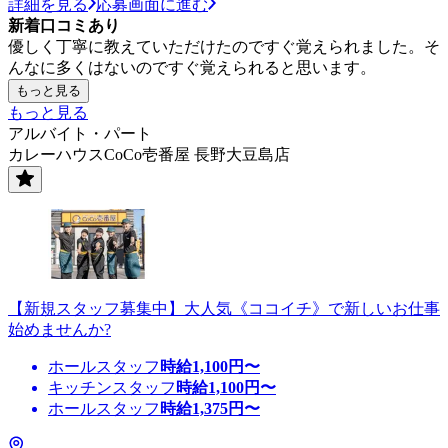
詳細を見る
応募画面に進む
新着口コミあり
優しく丁寧に教えていただけたのですぐ覚えられました。そ
んなに多くはないのですぐ覚えられると思います。
もっと見る
もっと見る
アルバイト・パート
カレーハウスCoCo壱番屋 長野大豆島店
【新規スタッフ募集中】大人気《ココイチ》で新しいお仕事
始めませんか?
ホールスタッフ
時給
1,100
円〜
キッチンスタッフ
時給
1,100
円〜
ホールスタッフ
時給
1,375
円〜