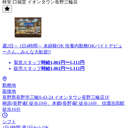
柿安 口福堂 イオンタウン長野三輪店
週2日～ 1日4時間～ 未経験OK 扶養内勤務OKバイトデビュ
ーさん…みんな大歓迎!!
製造スタッフ
時給
1,061
円〜
1,111
円
販売スタッフ
時給
1,061
円〜
1,111
円
勤務地
面接地
長野県長野市三輪9-43-24 イオンタウン長野三輪店1F
桐原(長野)駅 徒歩10分、本郷(長野)駅 徒歩14分、信濃吉田駅
徒歩16分
シフト
1日4時間 週2日からOK