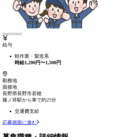
給与
軽作業・製造系
時給
1,200
円〜
1,500
円
勤務地
面接地
長野県長野市若穂
篠ノ井駅から車で約25分
交通費支給
応募画面に進む
募集職種・詳細情報