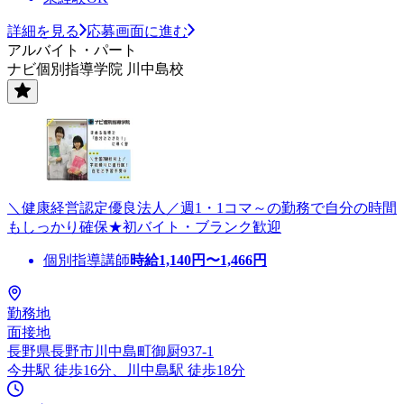
詳細を見る
応募画面に進む
アルバイト・パート
ナビ個別指導学院 川中島校
＼健康経営認定優良法人／週1・1コマ～の勤務で自分の時間
もしっかり確保★初バイト・ブランク歓迎
個別指導講師
時給
1,140
円〜
1,466
円
勤務地
面接地
長野県長野市川中島町御厨937-1
今井駅 徒歩16分、川中島駅 徒歩18分