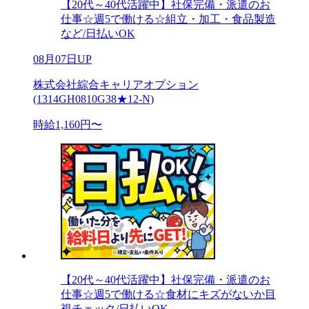
【20代～40代活躍中】社保完備・派遣のお
仕事☆週5で働ける☆組立・加工・食品製造
など/日払いOK
08月07日UP
株式会社綜合キャリアオプション
(1314GH0810G38★12-N)
時給1,160円〜
【20代～40代活躍中】社保完備・派遣のお
仕事☆週5で働ける☆食材にキズがないか目
視チェック/日払いOK