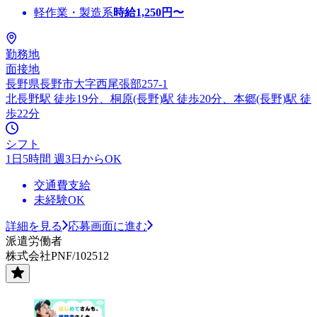
軽作業・製造系
時給
1,250
円〜
勤務地
面接地
長野県長野市大字西尾張部257-1
北長野駅 徒歩19分、桐原(長野)駅 徒歩20分、本郷(長野)駅 徒
歩22分
シフト
1日5時間 週3日からOK
交通費支給
未経験OK
詳細を見る
応募画面に進む
派遣労働者
株式会社PNF/102512