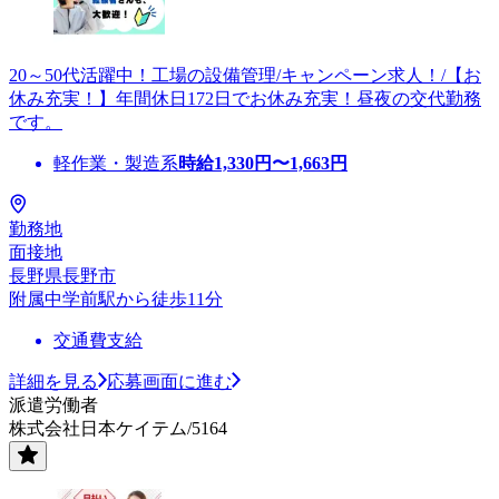
20～50代活躍中！工場の設備管理/キャンペーン求人！/【お
休み充実！】年間休日172日でお休み充実！昼夜の交代勤務
です。
軽作業・製造系
時給
1,330
円〜
1,663
円
勤務地
面接地
長野県長野市
附属中学前駅から徒歩11分
交通費支給
詳細を見る
応募画面に進む
派遣労働者
株式会社日本ケイテム/5164