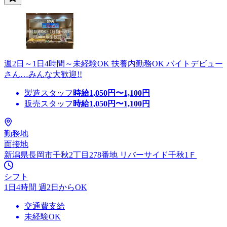
週2日～1日4時間～未経験OK 扶養内勤務OK バイトデビュー
さん…みんな大歓迎!!
製造スタッフ
時給
1,050
円〜
1,100
円
販売スタッフ
時給
1,050
円〜
1,100
円
勤務地
面接地
新潟県長岡市千秋2丁目278番地 リバーサイド千秋1Ｆ
シフト
1日4時間 週2日からOK
交通費支給
未経験OK