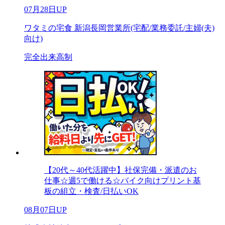
07月28日UP
ワタミの宅食 新潟長岡営業所(宅配/業務委託/主婦(夫)
向け)
完全出来高制
【20代～40代活躍中】社保完備・派遣のお
仕事☆週5で働ける☆バイク向けプリント基
板の組立・検査/日払いOK
08月07日UP