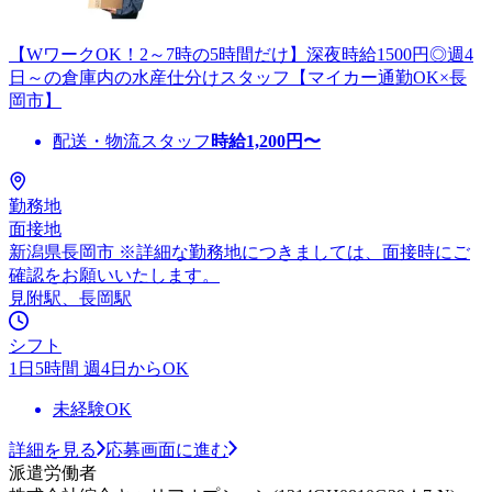
【WワークOK！2～7時の5時間だけ】深夜時給1500円◎週4
日～の倉庫内の水産仕分けスタッフ【マイカー通勤OK×長
岡市】
配送・物流スタッフ
時給
1,200
円〜
勤務地
面接地
新潟県長岡市 ※詳細な勤務地につきましては、面接時にご
確認をお願いいたします。
見附駅、長岡駅
シフト
1日5時間 週4日からOK
未経験OK
詳細を見る
応募画面に進む
派遣労働者