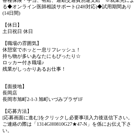
各種保険・手当、有給、通勤交通費別途支給 ※就業先によ
る◆オンライン医師相談サポート(24H対応)◆試用期間あり
(14日間)
【休日】
土日祝日 休日
【職場の雰囲気】
休憩室でホッと一息リフレッシュ！
持ち物が多いあなたにもぴったり☆
ロッカー付き職場♪
残業がしっかりあるお仕事！
【面接地】
長岡店
長岡市旭町2-1-3 旭町いづみプラザ1F
【応募方法】
[応募画面に進む]をクリックし必要事項入力後送信下さい。
ご連絡の際は「1314GH0810G27★47-N」を係にお伝え下さ
い。