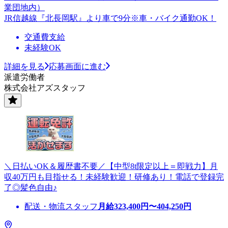
業団地内）
JR信越線『北長岡駅』より車で9分※車・バイク通勤OK！
交通費支給
未経験OK
詳細を見る
応募画面に進む
派遣労働者
株式会社アズスタッフ
＼日払いOK＆履歴書不要／【中型8t限定以上＝即戦力】月
収40万円も目指せる！未経験歓迎！研修あり！電話で登録完
了◎髪色自由♪
配送・物流スタッフ
月給
323,400
円〜
404,250
円