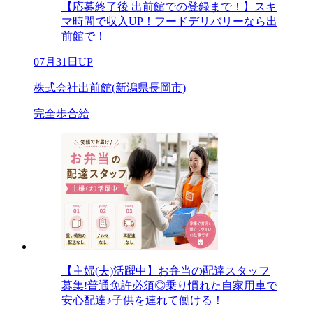
【応募終了後 出前館での登録まで！】スキ
マ時間で収入UP！フードデリバリーなら出
前館で！
07月31日UP
株式会社出前館(新潟県長岡市)
完全歩合給
【主婦(夫)活躍中】お弁当の配達スタッフ
募集!普通免許必須◎乗り慣れた自家用車で
安心配達♪子供を連れて働ける！