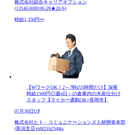
株式会社綜合キャリアオプション
(1314GH0810G29★20-S)
時給1,350円〜
【WワークOK！2～7時の5時間だけ】深夜
時給1500円◎週4日～の倉庫内の水産仕分け
スタッフ【マイカー通勤OK×長岡市】
07月30日UP
株式会社ヒト・コミュニケーションズ人材開発本部
(新潟支店)/s0f21h254jks