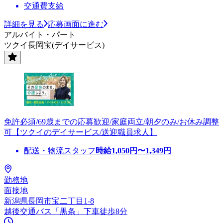
交通費支給
詳細を見る
応募画面に進む
アルバイト・パート
ツクイ長岡宝(デイサービス)
免許必須/69歳までの応募歓迎/家庭両立/朝夕のみ/お休み調整
可【ツクイのデイサービス/送迎職員求人】
配送・物流スタッフ
時給
1,050
円〜
1,349
円
勤務地
面接地
新潟県長岡市宝二丁目1-8
越後交通バス「黒条」下車徒歩8分