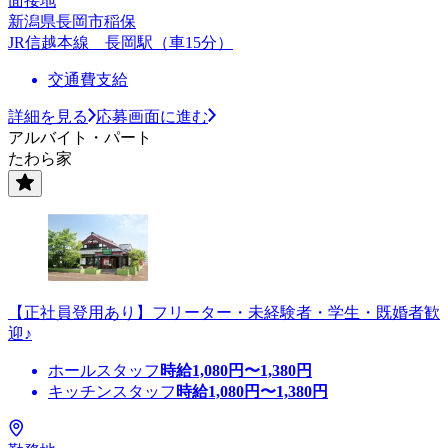
面接地
新潟県長岡市稲保
JR信越本線 長岡駅（車15分）
交通費支給
詳細を見る
応募画面に進む
アルバイト・パート
たわら家
【正社員登用あり】フリーター・未経験者・学生・既婚者歓
迎♪
ホールスタッフ
時給
1,080
円〜
1,380
円
キッチンスタッフ
時給
1,080
円〜
1,380
円