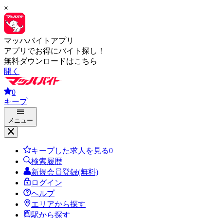
×
マッハバイトアプリ
アプリでお得にバイト探し！
無料ダウンロードはこちら
開く
0
キープ
メニュー
キープした求人を見る
0
検索履歴
新規会員登録(無料)
ログイン
ヘルプ
エリアから探す
駅から探す