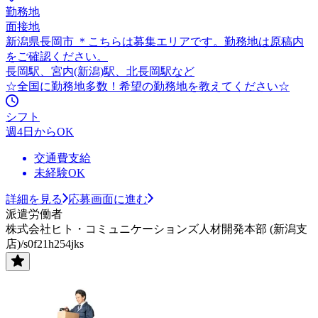
勤務地
面接地
新潟県長岡市 ＊こちらは募集エリアです。勤務地は原稿内
をご確認ください。
長岡駅、宮内(新潟)駅、北長岡駅など
☆全国に勤務地多数！希望の勤務地を教えてください☆
シフト
週4日からOK
交通費支給
未経験OK
詳細を見る
応募画面に進む
派遣労働者
株式会社ヒト・コミュニケーションズ人材開発本部 (新潟支
店)/s0f21h254jks