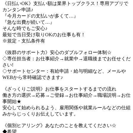
《日払いOK》支払い額は業界トップクラス！専用アプリで
カンタン申請♪
『今月カードの支払いが多くて…』
『急な出費が続いて…』
そんな時でもご安心♪
最短で当日受け取りOKのお仕事も有！
※規定・支払条件有
《抜群のサポート力》安心のダブルフォロー体制☆
◇専任担当者：お仕事紹介→就業中→退職後までお任せくだ
さい!
◇サポートセンター：有給申請・給与明細など、メールや
WEBから常時確認できます♪
《ざっくりご説明》お仕事をスタートするまでの流れ
働き方の選択→応募→ご登録→お仕事紹介→職場説明→お仕
事開始★
安心して始められるよう、雇用関係や就業ルールなどの仕組
みからじっくりお伝えしています。
《個別ヒアリング》あなたのことを教えてください☆
◆希望