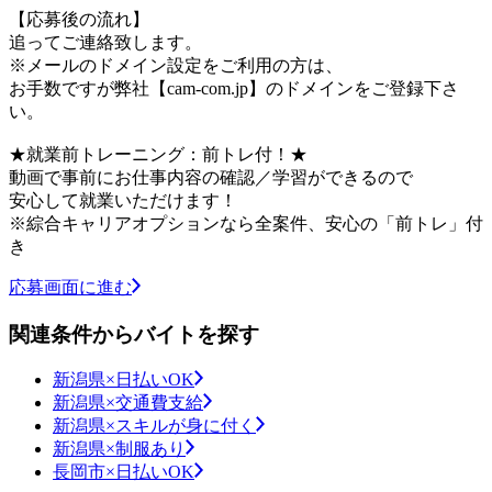
【応募後の流れ】
追ってご連絡致します。
※メールのドメイン設定をご利用の方は、
お手数ですが弊社【cam-com.jp】のドメインをご登録下さ
い。
★就業前トレーニング：前トレ付！★
動画で事前にお仕事内容の確認／学習ができるので
安心して就業いただけます！
※綜合キャリアオプションなら全案件、安心の「前トレ」付
き
応募画面に進む
関連条件からバイトを探す
新潟県×日払いOK
新潟県×交通費支給
新潟県×スキルが身に付く
新潟県×制服あり
長岡市×日払いOK