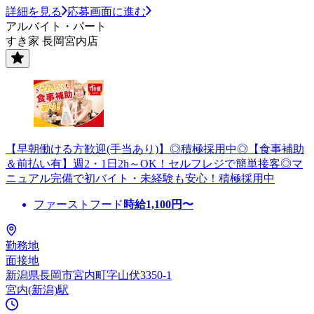
詳細を見る
応募画面に進む
アルバイト・パート
すき家 長岡宮内店
【早朝働ける方歓迎(手当あり)】◎積極採用中◎【食事補助
＆前払い有】週2・1日2h～OK！セルフレジで簡単接客◎マ
ニュアル完備で初バイト・未経験も安心！積極採用中
ファーストフード
時給
1,100
円〜
勤務地
面接地
新潟県長岡市宮内町字山伏3350-1
宮内(新潟)駅