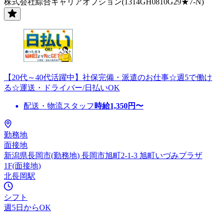
株式会社綜合キャリアオプション(1314GH0810G29★7-N)
【20代～40代活躍中】社保完備・派遣のお仕事☆週5で働け
る☆運送・ドライバー/日払いOK
配送・物流スタッフ
時給
1,350
円〜
勤務地
面接地
新潟県長岡市(勤務地) 長岡市旭町2-1-3 旭町いづみプラザ
1F(面接地)
北長岡駅
シフト
週5日からOK