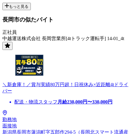
もっと見る
長岡市の似たバイト
正社員
中越運送株式会社 長岡営業所[4tトラック運転手] 14-01_4t
＼新倉庫！／賞与実績80万円超！日祝休み×近距離4tドライ
バー
配送・物流スタッフ
月給
230,000
円〜
330,000
円
勤務地
面接地
新潟県長岡市蓮潟町字五郎作294-5（長岡北スマート流通産