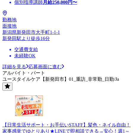
個別指導講師
月給
250,000
円〜
勤務地
面接地
新潟県新発田市大手町1-1-1
新発田駅より徒歩16分
交通費支給
未経験OK
詳細を見る
応募画面に進む
アルバイト・パート
ユースタイルケア【新発田市】01_重訪_非常勤_日勤/Ja
【日常生活サポート・お手伝いSTAFF】髪色・ネイル自由！
家事感覚でゆとりあり★LINEで即相談できる→安心！週1～