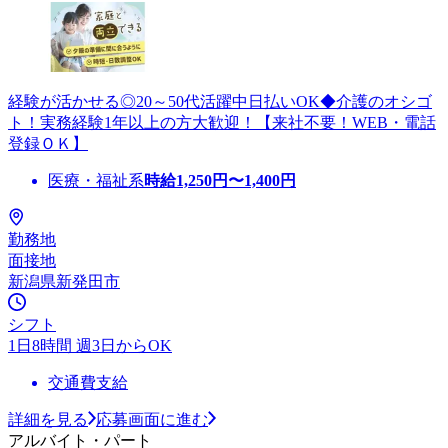
経験が活かせる◎20～50代活躍中日払いOK◆介護のオシゴ
ト！実務経験1年以上の方大歓迎！【来社不要！WEB・電話
登録ＯＫ】
医療・福祉系
時給
1,250
円〜
1,400
円
勤務地
面接地
新潟県新発田市
シフト
1日8時間 週3日からOK
交通費支給
詳細を見る
応募画面に進む
アルバイト・パート