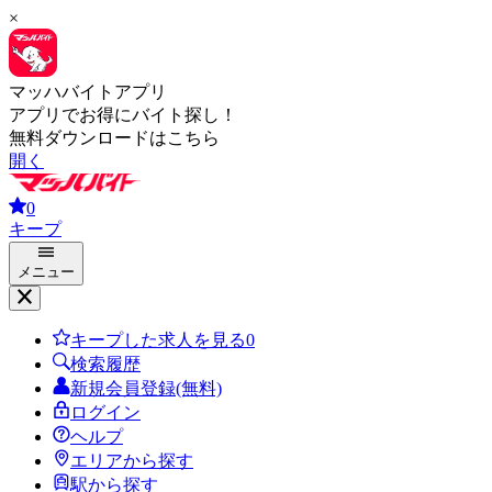
×
マッハバイトアプリ
アプリでお得にバイト探し！
無料ダウンロードはこちら
開く
0
キープ
メニュー
キープした求人を見る
0
検索履歴
新規会員登録(無料)
ログイン
ヘルプ
エリアから探す
駅から探す