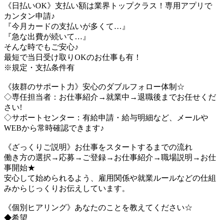
《日払いOK》支払い額は業界トップクラス！専用アプリで
カンタン申請♪
『今月カードの支払いが多くて…』
『急な出費が続いて…』
そんな時でもご安心♪
最短で当日受け取りOKのお仕事も有！
※規定・支払条件有
《抜群のサポート力》安心のダブルフォロー体制☆
◇専任担当者：お仕事紹介→就業中→退職後までお任せくだ
さい!
◇サポートセンター：有給申請・給与明細など、メールや
WEBから常時確認できます♪
《ざっくりご説明》お仕事をスタートするまでの流れ
働き方の選択→応募→ご登録→お仕事紹介→職場説明→お仕
事開始★
安心して始められるよう、雇用関係や就業ルールなどの仕組
みからじっくりお伝えしています。
《個別ヒアリング》あなたのことを教えてください☆
◆希望