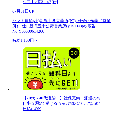
シフト相談可◎[仕]
07月31日UP
ヤマト運輸(株)新潟中条営業所(PT)_仕分け作業（営業
所）[仕]_新潟五十公野営業所(y040043pt)(広告
No.Y00000614266)
時給1,100円〜
【20代～40代活躍中】社保完備・派遣のお
仕事☆週5で働ける☆漬け物のパック詰め/
日払いOK