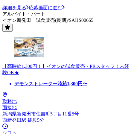
詳細を見る
応募画面に進む
アルバイト・パート
イオン新発田 試食販売(長期)/SAHS00665
【高時給1,300円！】イオンの試食販売・PRスタッフ！未経
験OK★
デモンストレーター
時給
1,300
円〜
勤務地
面接地
新潟県新発田市住吉町5丁目11番5号
西新発田駅 徒歩5分
シフト