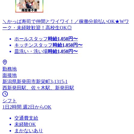
＼かっぱ寿司で仲間とワイワイ！／稼働分前払いOK★Wワ
ーク・未経験歓迎！高校生OK◎
ホールスタッフ
時給
1,050
円〜
キッチンスタッフ
時給
1,050
円〜
皿洗い・洗い場
時給
1,050
円〜
勤務地
面接地
新潟県新発田市新栄町3-1315-1
西新発田駅、佐々木駅、新発田駅
シフト
1日2時間 週2日からOK
交通費支給
未経験OK
まかないあり