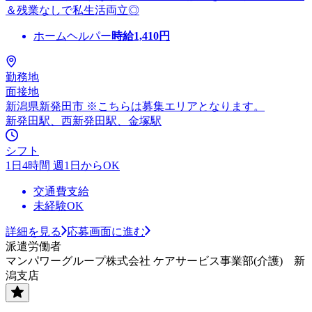
＆残業なしで私生活両立◎
ホームヘルパー
時給
1,410
円
勤務地
面接地
新潟県新発田市 ※こちらは募集エリアとなります。
新発田駅、西新発田駅、金塚駅
シフト
1日4時間 週1日からOK
交通費支給
未経験OK
詳細を見る
応募画面に進む
派遣労働者
マンパワーグループ株式会社 ケアサービス事業部(介護) 新
潟支店