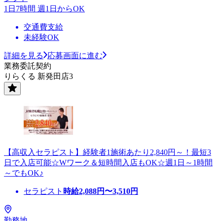
1日7時間 週1日からOK
交通費支給
未経験OK
詳細を見る
応募画面に進む
業務委託契約
りらくる 新発田店3
【高収入セラピスト】経験者1施術あたり2,840円～！最短3
日で入店可能☆Wワーク＆短時間入店もOK☆週1日～1時間
～でもOK♪
セラピスト
時給
2,088
円〜
3,510
円
勤務地