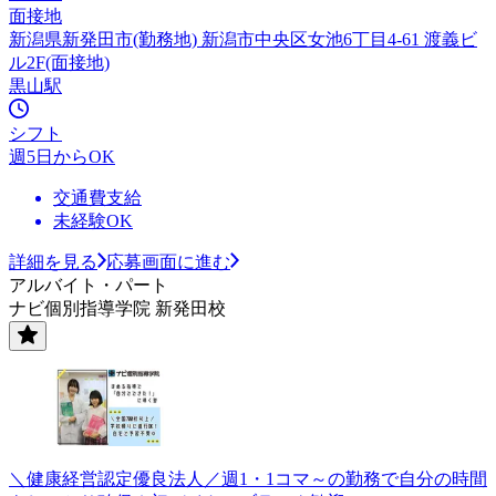
面接地
新潟県新発田市(勤務地) 新潟市中央区女池6丁目4-61 渡義ビ
ル2F(面接地)
黒山駅
シフト
週5日からOK
交通費支給
未経験OK
詳細を見る
応募画面に進む
アルバイト・パート
ナビ個別指導学院 新発田校
＼健康経営認定優良法人／週1・1コマ～の勤務で自分の時間