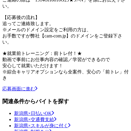
い。
【応募後の流れ】
追ってご連絡致します。
※メールのドメイン設定をご利用の方は、
お手数ですが弊社【cam-com.jp】のドメインをご登録下さ
い。
★就業前トレーニング：前トレ付！★
動画で事前にお仕事内容の確認／学習ができるので
安心して就業いただけます！
※綜合キャリアオプションなら全案件、安心の「前トレ」付
き
応募画面に進む
関連条件からバイトを探す
新潟県×日払いOK
新潟県×交通費支給
新潟県×スキルが身に付く