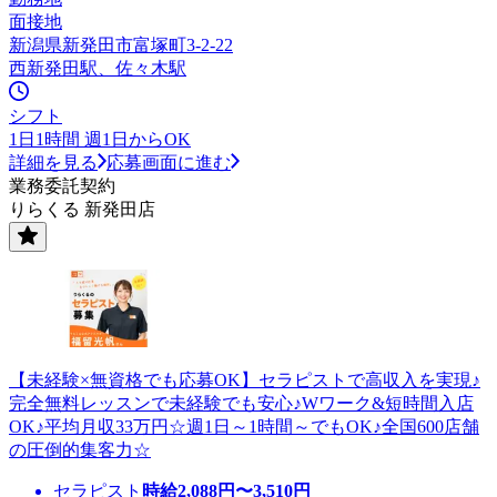
面接地
新潟県新発田市富塚町3-2-22
西新発田駅、佐々木駅
シフト
1日1時間 週1日からOK
詳細を見る
応募画面に進む
業務委託契約
りらくる 新発田店
【未経験×無資格でも応募OK】セラピストで高収入を実現♪
完全無料レッスンで未経験でも安心♪Wワーク&短時間入店
OK♪平均月収33万円☆週1日～1時間～でもOK♪全国600店舗
の圧倒的集客力☆
セラピスト
時給
2,088
円〜
3,510
円