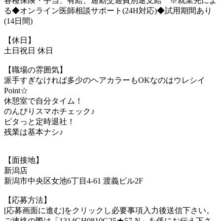
各種保険・手当、有給、通勤交通費別途支給 ※就業先によ
る◆オンライン医師相談サポート(24H対応)◆試用期間あり
(14日間)
【休日】
土日祝日 休日
【職場の雰囲気】
派手すぎなければ多少のヘアカラーもOKなのはウレシイ
Point☆
休憩室で自分タイム！
のんびりスマホチェック♪
ピタっと定時退社！
残業は基本ナシ♪
【面接地】
新潟店
新潟市中央区女池6丁目4-61 渡義ビル2F
【応募方法】
[応募画面に進む]をクリックし必要事項入力後送信下さい。
ご連絡の際は「1314GH0810G25★57-N」を係にお伝え下さ