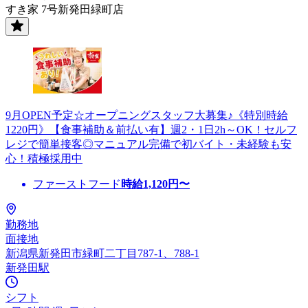
すき家 7号新発田緑町店
9月OPEN予定☆オープニングスタッフ大募集♪《特別時給
1220円》【食事補助＆前払い有】週2・1日2h～OK！セルフ
レジで簡単接客◎マニュアル完備で初バイト・未経験も安
心！積極採用中
ファーストフード
時給
1,120
円〜
勤務地
面接地
新潟県新発田市緑町二丁目787-1、788-1
新発田駅
シフト