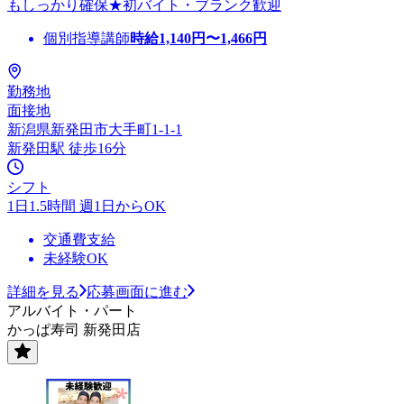
もしっかり確保★初バイト・ブランク歓迎
個別指導講師
時給
1,140
円〜
1,466
円
勤務地
面接地
新潟県新発田市大手町1-1-1
新発田駅 徒歩16分
シフト
1日1.5時間 週1日からOK
交通費支給
未経験OK
詳細を見る
応募画面に進む
アルバイト・パート
かっぱ寿司 新発田店