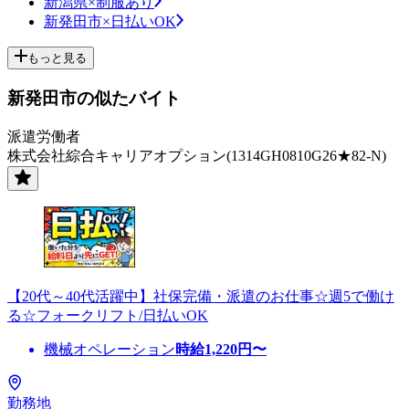
新潟県×制服あり
新発田市×日払いOK
もっと見る
新発田市の似たバイト
派遣労働者
株式会社綜合キャリアオプション(1314GH0810G26★82-N)
【20代～40代活躍中】社保完備・派遣のお仕事☆週5で働け
る☆フォークリフト/日払いOK
機械オペレーション
時給
1,220
円〜
勤務地