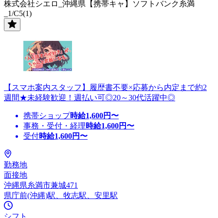
株式会社シエロ_沖縄県【携帯キャ】ソフトバンク糸満
_1/C5(1)
【スマホ案内スタッフ】履歴書不要×応募から内定まで約2
週間★未経験歓迎！週払い可◎20～30代活躍中◎
携帯ショップ
時給
1,600
円〜
事務・受付・経理
時給
1,600
円〜
受付
時給
1,600
円〜
勤務地
面接地
沖縄県糸満市兼城471
県庁前(沖縄)駅、牧志駅、安里駅
シフト