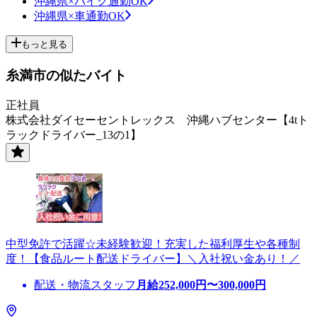
沖縄県×バイク通勤OK
沖縄県×車通勤OK
もっと見る
糸満市の似たバイト
正社員
株式会社ダイセーセントレックス 沖縄ハブセンター【4tト
ラックドライバー_13の1】
中型免許で活躍☆未経験歓迎！充実した福利厚生や各種制
度！【食品ルート配送ドライバー】＼入社祝い金あり！／
配送・物流スタッフ
月給
252,000
円〜
300,000
円