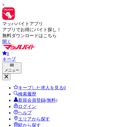
×
マッハバイトアプリ
アプリでお得にバイト探し！
無料ダウンロードはこちら
開く
0
キープ
メニュー
キープした求人を見る
0
検索履歴
新規会員登録(無料)
ログイン
ヘルプ
エリアから探す
駅から探す