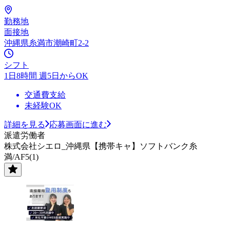
勤務地
面接地
沖縄県糸満市潮崎町2-2
シフト
1日8時間 週5日からOK
交通費支給
未経験OK
詳細を見る
応募画面に進む
派遣労働者
株式会社シエロ_沖縄県【携帯キャ】ソフトバンク糸
満/AF5(1)