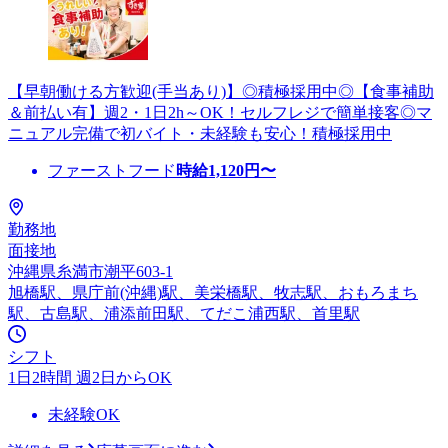
【早朝働ける方歓迎(手当あり)】◎積極採用中◎【食事補助
＆前払い有】週2・1日2h～OK！セルフレジで簡単接客◎マ
ニュアル完備で初バイト・未経験も安心！積極採用中
ファーストフード
時給
1,120
円〜
勤務地
面接地
沖縄県糸満市潮平603-1
旭橋駅、県庁前(沖縄)駅、美栄橋駅、牧志駅、おもろまち
駅、古島駅、浦添前田駅、てだこ浦西駅、首里駅
シフト
1日2時間 週2日からOK
未経験OK