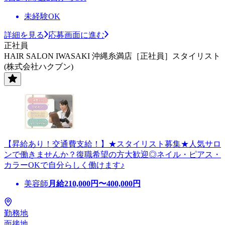
未経験OK
詳細を見る
応募画面に進む
正社員
HAIR SALON IWASAKI 沖縄糸満店［正社員］スタイリスト
(株式会社ハクブン)
【昇給あり！交通費支給！】★スタイリスト募集★人気サロ
ンで働きませんか？復職希望の方大歓迎◎ネイル・ピアス・
カラーOKで自分らしく働けます♪
美容師
月給
210,000
円〜
400,000
円
勤務地
面接地