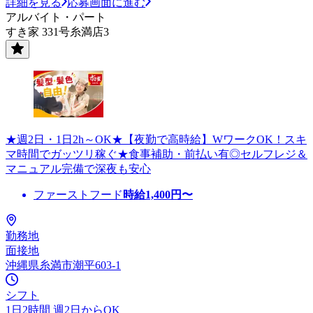
詳細を見る
応募画面に進む
アルバイト・パート
すき家 331号糸満店3
★週2日・1日2h～OK★【夜勤で高時給】WワークOK！スキ
マ時間でガッツリ稼ぐ★食事補助・前払い有◎セルフレジ＆
マニュアル完備で深夜も安心
ファーストフード
時給
1,400
円〜
勤務地
面接地
沖縄県糸満市潮平603-1
シフト
1日2時間 週2日からOK