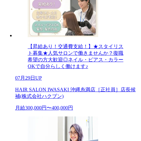
【昇給あり！交通費支給！】★スタイリス
ト募集★人気サロンで働きませんか？復職
希望の方大歓迎◎ネイル・ピアス・カラー
OKで自分らしく働けます♪
07月29日UP
HAIR SALON IWASAKI 沖縄糸満店［正社員］店長候
補(株式会社ハクブン)
月給300,000円〜400,000円