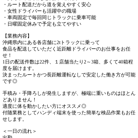
・ルート配送だから道を覚えやすく安心
・女性ドライバーも活躍中の職場
・車両固定で毎回同じトラックに乗車可能
・日曜固定休みで予定も立てやすい
【業務内容】
沖縄県内にある各店舗に2tトラックに乗って
食品を配送していただく近距離ドライバーのお仕事をお任
せ！
1日の配送件数は22件、１店舗当たり2～3箱、多くて40箱程
度を届けます。
決まったルートかつ長距離運転なしで安定した働き方が可能
です◎
手積み・手降ろしが発生しますが、極端に重いものはほとん
どありません！
適度に体を動かしたい方にオススメ◎
付随業務としてハンディ端末を使った簡単な検品作業もお任
せします。
＜一日の流れ＞
出勤