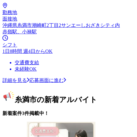
勤務地
面接地
沖縄県糸満市潮崎町2丁目2サンエーしおざきシティ内
赤嶺駅、小禄駅
シフト
1日8時間 週4日からOK
交通費支給
未経験OK
詳細を見る
応募画面に進む
糸満市の新着アルバイト
新着案件3件掲載中！