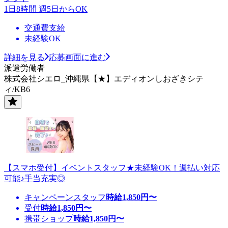
1日8時間 週5日からOK
交通費支給
未経験OK
詳細を見る
応募画面に進む
派遣労働者
株式会社シエロ_沖縄県【★】エディオンしおざきシテ
ィ/KB6
【スマホ受付】イベントスタッフ★未経験OK！週払い対応
可能♪手当充実◎
キャンペーンスタッフ
時給
1,850
円〜
受付
時給
1,850
円〜
携帯ショップ
時給
1,850
円〜