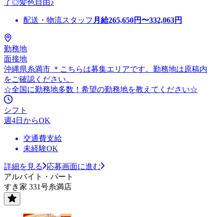
了◎髪色自由♪
配送・物流スタッフ
月給
265,650
円〜
332,063
円
勤務地
面接地
沖縄県糸満市 ＊こちらは募集エリアです。勤務地は原稿内
をご確認ください。
☆全国に勤務地多数！希望の勤務地を教えてください☆
シフト
週4日からOK
交通費支給
未経験OK
詳細を見る
応募画面に進む
アルバイト・パート
すき家 331号糸満店