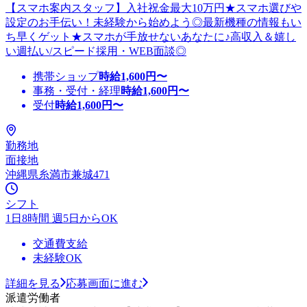
【スマホ案内スタッフ】入社祝金最大10万円★スマホ選びや
設定のお手伝い！未経験から始めよう◎最新機種の情報もい
ち早くゲット★スマホが手放せないあなたに♪高収入＆嬉し
い週払い/スピード採用・WEB面談◎
携帯ショップ
時給
1,600
円〜
事務・受付・経理
時給
1,600
円〜
受付
時給
1,600
円〜
勤務地
面接地
沖縄県糸満市兼城471
シフト
1日8時間 週5日からOK
交通費支給
未経験OK
詳細を見る
応募画面に進む
派遣労働者