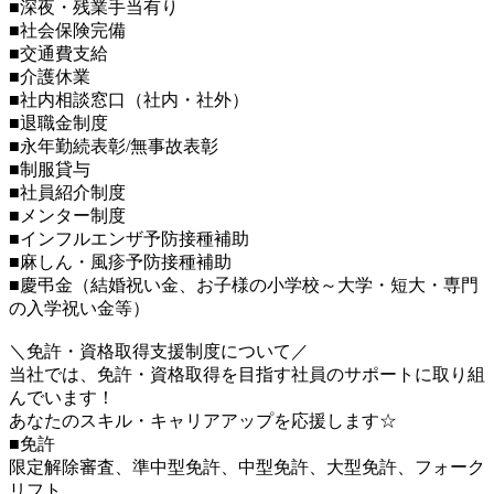
■深夜・残業手当有り
■社会保険完備
■交通費支給
■介護休業
■社内相談窓口（社内・社外）
■退職金制度
■永年勤続表彰/無事故表彰
■制服貸与
■社員紹介制度
■メンター制度
■インフルエンザ予防接種補助
■麻しん・風疹予防接種補助
■慶弔金（結婚祝い金、お子様の小学校～大学・短大・専門
の入学祝い金等）
＼免許・資格取得支援制度について／
当社では、免許・資格取得を目指す社員のサポートに取り組
んでいます！
あなたのスキル・キャリアアップを応援します☆
■免許
限定解除審査、準中型免許、中型免許、大型免許、フォーク
リフト