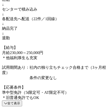
↓
センターで積み込み
↓
各配送先へ配送（22件／1回線）
↓
納品完了
↓
退勤
【給与】
月給230,000～250,000円
＊他福利厚生も充実
試用期間あり：社内の独り立ちチェック合格まで（3ヶ月程
度）
条件の変更なし
【応募条件】
準中型免許（5t限定可・AT限定不可）
＊旧普通免許でもOK
全て表示