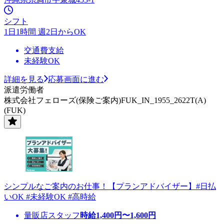
シフト
1日1時間 週2日からOK
交通費支給
未経験OK
詳細を見る
応募画面に進む
派遣労働者
株式会社フェローズ(保険ご案内)FUK_IN_1955_2622T(A)
(FUK)
シンプルなご案内のお仕事！【プランアドバイザー】#日払
いOK #未経験OK #高時給
量販店スタッフ
時給
1,400
円〜
1,600
円