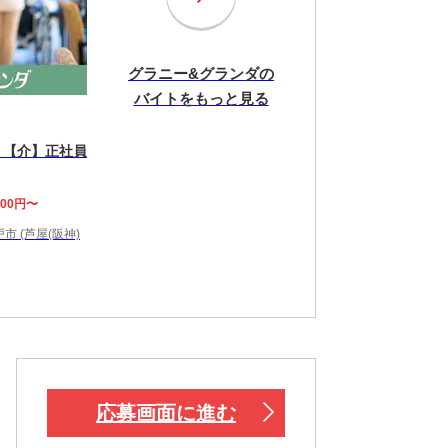
グラニー&グランダの
バイトをもっと見る
 【介】正社員
000円〜
市 (芦屋(阪神)
応募画面に進む