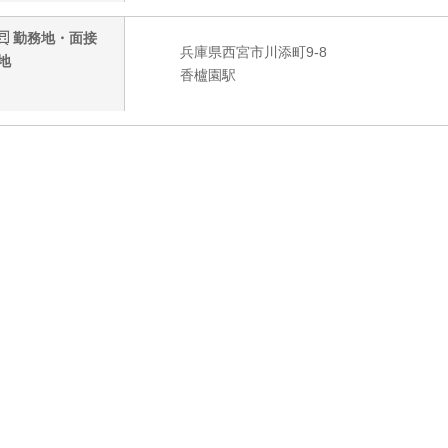
勤務地・面接
兵庫県西宮市川添町9-8
地
香櫨園駅