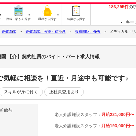
186,295件
の
す
路線・駅から探す
職種から探す
特徴から探す
キー
香櫨園駅
香櫨園駅、医療・福祉系
香櫨園駅、介護
メディカル・リ
園 【介】契約社員のバイト・パート求人情報
ご気軽に相談を！直近・月途中も可能です♪
スキルが身に付く
正社員登用あり
給与
老人介護施設スタッフ：
月給221,000円〜
老人介護施設スタッフ：
月給193,000円〜