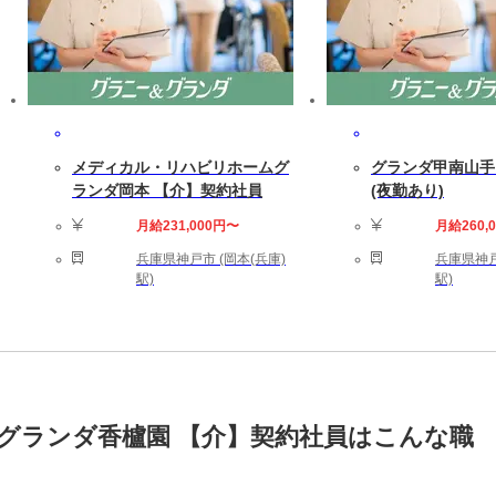
メディカル・リハビリホームグ
グランダ甲南山手
ランダ岡本 【介】契約社員
(夜勤あり)
月給231,000円〜
月給260,
兵庫県神戸市 (岡本(兵庫)
兵庫県神戸
駅)
駅)
グランダ香櫨園 【介】契約社員はこんな職