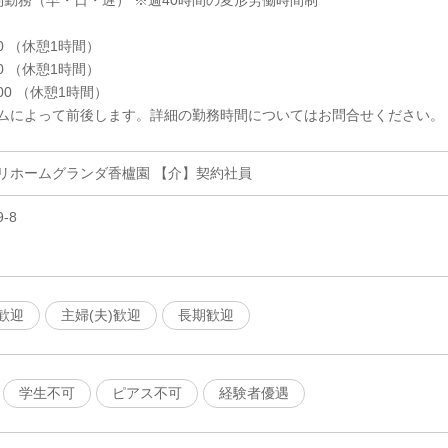
制勤務（早・日・遅） ※週40時間の変形労働時間制
00 （休憩1時間）
00 （休憩1時間）
:00 （休憩1時間）
ムによって前後します。詳細の勤務時間についてはお問合せください。
リホームグランダ香櫨園 【介】契約社員
-8
歓迎
主婦(夫)歓迎
長期歓迎
学生不可
ピアス不可
経験者優遇