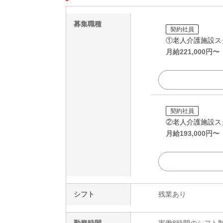
募集職種
契約社員
①老人介護施設ス
月給
221,000
円〜
契約社員
②老人介護施設ス
月給
193,000
円〜
シフト
残業あり