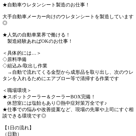
★自動車ウレタンシート製造のお仕事！
大手自動車メーカー向けのウレタンシートを製造しています
◎
★人気の自動車業界で働ける！
製造経験あればOKのお仕事！
＜具体的には…＞
◇原料準備
◇組込み/取出し作業
→自動で流れてくる金型から成形品を取り出し、次のウレ
タンを入れるためにエアブロー等で清掃する作業です
＜職場環境＞
★スポットクーラー＆クーラーBOX完備！
休憩室には塩飴もあり◎熱中症対策万全です♪
★仕事での悩みや改善提案など、現場の先輩や上司にすぐ相
談できる環境です◎
【1日の流れ】
（日勤）