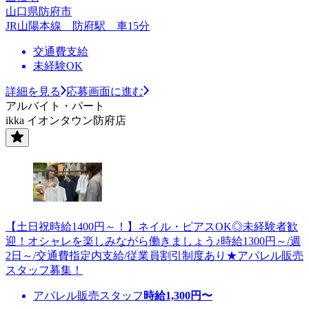
山口県防府市
JR山陽本線 防府駅 車15分
交通費支給
未経験OK
詳細を見る
応募画面に進む
アルバイト・パート
ikka イオンタウン防府店
【土日祝時給1400円～！】ネイル・ピアスOK◎未経験者歓
迎！オシャレを楽しみながら働きましょう♪時給1300円～/週
2日～/交通費指定内支給/従業員割引制度あり★アパレル販売
スタッフ募集！
アパレル販売スタッフ
時給
1,300
円〜