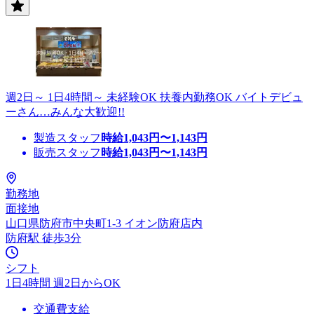
週2日～ 1日4時間～ 未経験OK 扶養内勤務OK バイトデビュ
ーさん…みんな大歓迎!!
製造スタッフ
時給
1,043
円〜
1,143
円
販売スタッフ
時給
1,043
円〜
1,143
円
勤務地
面接地
山口県防府市中央町1-3 イオン防府店内
防府駅 徒歩3分
シフト
1日4時間 週2日からOK
交通費支給