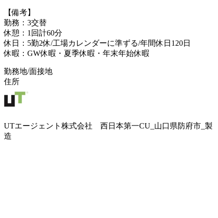
【備考】
勤務：3交替
休憩：1回計60分
休日：5勤2休/工場カレンダーに準ずる/年間休日120日
休暇：GW休暇・夏季休暇・年末年始休暇
勤務地/面接地
住所
UTエージェント株式会社 西日本第一CU_山口県防府市_製
造