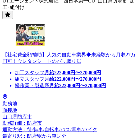
UTエージェント株式会社 西日本第一CU_山口県防府市_加
工･組付け
【社宅費全額補助】人気の自動車業界◆未経験から月収27万
円可！ウレタンシートのバリ取り◎
加工スタッフ
月給
222,000
円〜
270,000
円
組立スタッフ
月給
222,000
円〜
270,000
円
軽作業・製造系
月給
222,000
円〜
270,000
円
勤務地
面接地
山口県防府市
勤務詳細：防府市
通勤方法：徒歩/車/自転車/バス/電車/バイク
最寄り駅：防府駅から車14分