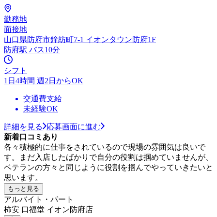
勤務地
面接地
山口県防府市鐘紡町7-1 イオンタウン防府1F
防府駅 バス10分
シフト
1日4時間 週2日からOK
交通費支給
未経験OK
詳細を見る
応募画面に進む
新着口コミあり
各々積極的に仕事をされているので現場の雰囲気は良いで
す。まだ入店したばかりで自分の役割は掴めていませんが、
ベテランの方々と同じように役割を掴んでやっていきたいと
思います。
もっと見る
アルバイト・パート
柿安 口福堂 イオン防府店