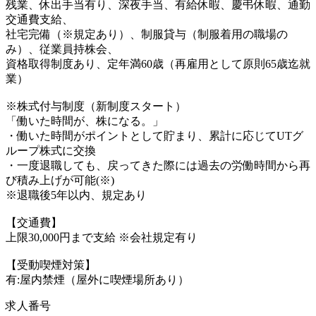
残業、休出手当有り、深夜手当、有給休暇、慶弔休暇、通勤
交通費支給、
社宅完備（※規定あり）、制服貸与（制服着用の職場の
み）、従業員持株会、
資格取得制度あり、定年満60歳（再雇用として原則65歳迄就
業）
※株式付与制度（新制度スタート）
「働いた時間が、株になる。」
・働いた時間がポイントとして貯まり、累計に応じてUTグ
ループ株式に交換
・一度退職しても、戻ってきた際には過去の労働時間から再
び積み上げが可能(※)
※退職後5年以内、規定あり
【交通費】
上限30,000円まで支給 ※会社規定有り
【受動喫煙対策】
有:屋内禁煙（屋外に喫煙場所あり）
求人番号