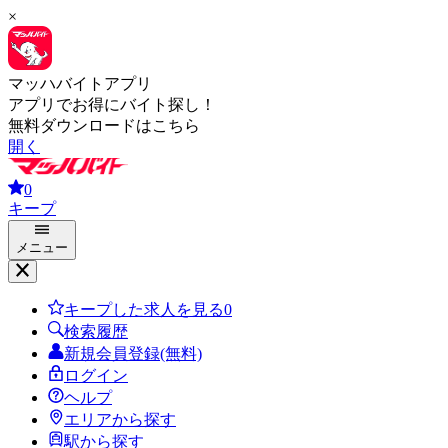
×
マッハバイトアプリ
アプリでお得にバイト探し！
無料ダウンロードはこちら
開く
0
キープ
メニュー
キープした求人を見る
0
検索履歴
新規会員登録(無料)
ログイン
ヘルプ
エリアから探す
駅から探す