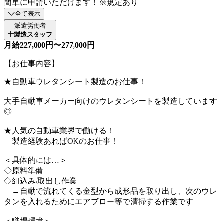
簡単に申請いただけます！※規定あり
全て表示
派遣労働者
製造スタッフ
月給227,000円〜277,000円
【お仕事内容】
★自動車ウレタンシート製造のお仕事！
大手自動車メーカー向けのウレタンシートを製造しています
◎
★人気の自動車業界で働ける！
製造経験あればOKのお仕事！
＜具体的には…＞
◇原料準備
◇組込み/取出し作業
→自動で流れてくる金型から成形品を取り出し、次のウレ
タンを入れるためにエアブロー等で清掃する作業です
＜職場環境＞