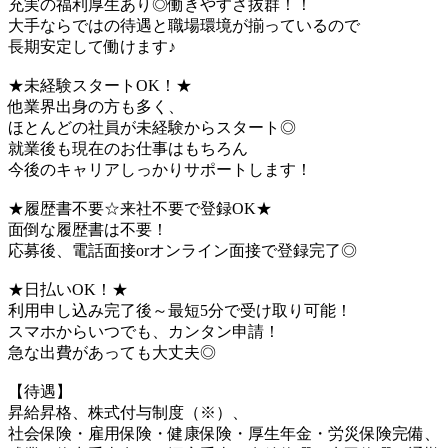
充実の福利厚生あり◎働きやすさ抜群！！
大手ならではの待遇と職場環境が揃っているので
長期安定して働けます♪
★未経験スタートOK！★
他業界出身の方も多く、
ほとんどの社員が未経験からスタート◎
就業後も現在のお仕事はもちろん
今後のキャリアしっかりサポートします！
★履歴書不要☆来社不要で登録OK★
面倒な履歴書は不要！
応募後、電話面接orオンライン面接で登録完了◎
★日払いOK！★
利用申し込み完了後～最短5分で受け取り可能！
スマホからいつでも、カンタン申請！
急な出費があっても大丈夫◎
【待遇】
昇給昇格、株式付与制度（※）、
社会保険・雇用保険・健康保険・厚生年金・労災保険完備、