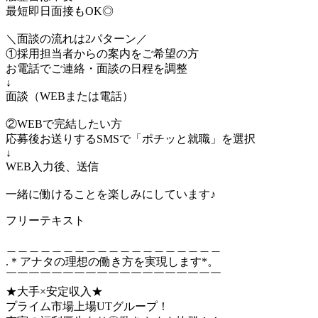
最短即日面接もOK◎
＼面談の流れは2パターン／
①採用担当者からの案内をご希望の方
お電話でご連絡・面談の日程を調整
↓
面談（WEBまたは電話）
②WEBで完結したい方
応募後お送りするSMSで「ポチッと就職」を選択
↓
WEB入力後、送信
一緒に働けることを楽しみにしています♪
フリーテキスト
＿＿＿＿＿＿＿＿＿＿＿＿＿＿＿＿＿＿＿
.＊アナタの理想の働き方を実現します*。
￣￣￣￣￣￣￣￣￣￣￣￣￣￣￣￣￣￣￣
★大手×安定収入★
プライム市場上場UTグループ！