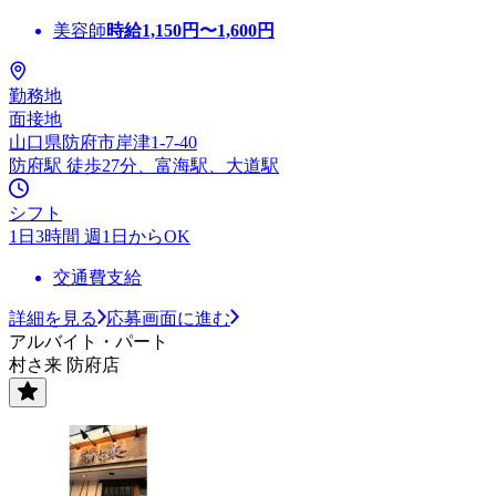
美容師
時給
1,150
円〜
1,600
円
勤務地
面接地
山口県防府市岸津1-7-40
防府駅 徒歩27分、富海駅、大道駅
シフト
1日3時間 週1日からOK
交通費支給
詳細を見る
応募画面に進む
アルバイト・パート
村さ来 防府店