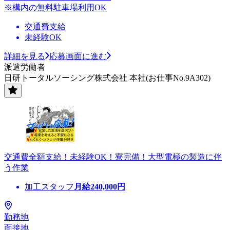
※構内の無料駐車場利用OK
交通費支給
未経験OK
詳細を見る
応募画面に進む
派遣労働者
日研トータルソーシング株式会社 本社(お仕事No.9A302)
交通費全額支給！未経験OK！寮完備！大型電極の製造に伴
う作業
加工スタッフ
月給
240,000
円
勤務地
面接地