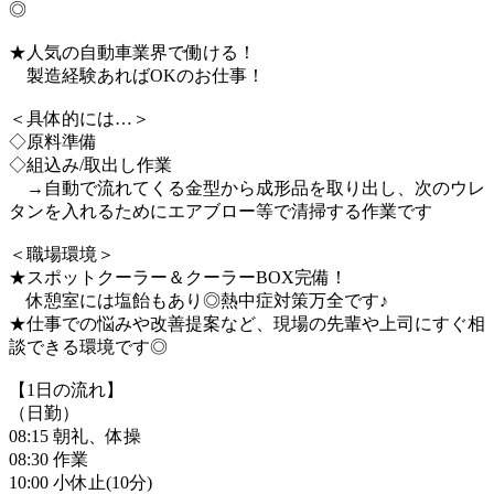
◎
★人気の自動車業界で働ける！
製造経験あればOKのお仕事！
＜具体的には…＞
◇原料準備
◇組込み/取出し作業
→自動で流れてくる金型から成形品を取り出し、次のウレ
タンを入れるためにエアブロー等で清掃する作業です
＜職場環境＞
★スポットクーラー＆クーラーBOX完備！
休憩室には塩飴もあり◎熱中症対策万全です♪
★仕事での悩みや改善提案など、現場の先輩や上司にすぐ相
談できる環境です◎
【1日の流れ】
（日勤）
08:15 朝礼、体操
08:30 作業
10:00 小休止(10分)