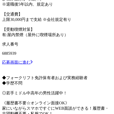
※退職後5年以内、規定あり
【交通費】
上限30,000円まで支給 ※会社規定有り
【受動喫煙対策】
有:屋内禁煙（屋外に喫煙場所あり）
求人番号
6885939
応募画面に進む
◆フォークリフト免許保有者および実務経験者
◆学歴不問
◎若手ミドル中高年の男性活躍中！
《履歴書不要☆オンライン面接OK》
家にいながらスマホですぐにWEB面談ができる！履歴書・
志望動機不要・私服でOK！