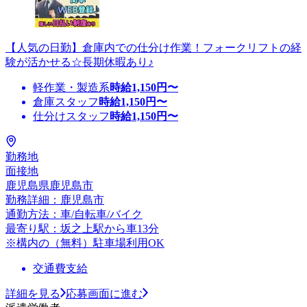
【人気の日勤】倉庫内での仕分け作業！フォークリフトの経
験が活かせる☆長期休暇あり♪
軽作業・製造系
時給
1,150
円〜
倉庫スタッフ
時給
1,150
円〜
仕分けスタッフ
時給
1,150
円〜
勤務地
面接地
鹿児島県鹿児島市
勤務詳細：鹿児島市
通勤方法：車/自転車/バイク
最寄り駅：坂之上駅から車13分
※構内の（無料）駐車場利用OK
交通費支給
詳細を見る
応募画面に進む