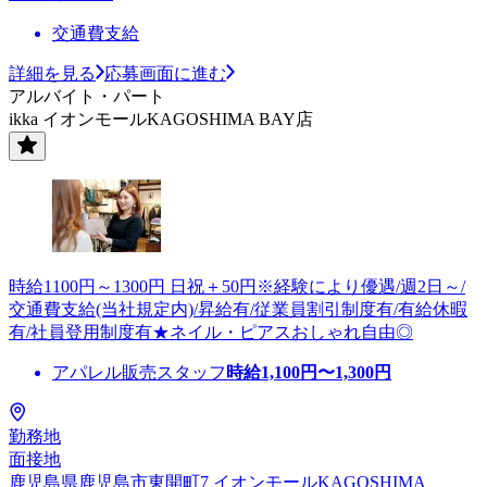
交通費支給
詳細を見る
応募画面に進む
アルバイト・パート
ikka イオンモールKAGOSHIMA BAY店
時給1100円～1300円 日祝＋50円※経験により優遇/週2日～/
交通費支給(当社規定内)/昇給有/従業員割引制度有/有給休暇
有/社員登用制度有★ネイル・ピアスおしゃれ自由◎
アパレル販売スタッフ
時給
1,100
円〜
1,300
円
勤務地
面接地
鹿児島県鹿児島市東開町7 イオンモールKAGOSHIMA