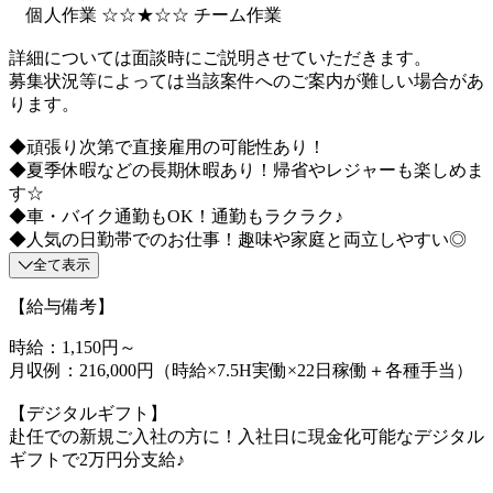
個人作業 ☆☆★☆☆ チーム作業
詳細については面談時にご説明させていただきます。
募集状況等によっては当該案件へのご案内が難しい場合があ
ります。
◆頑張り次第で直接雇用の可能性あり！
◆夏季休暇などの長期休暇あり！帰省やレジャーも楽しめま
す☆
◆車・バイク通勤もOK！通勤もラクラク♪
◆人気の日勤帯でのお仕事！趣味や家庭と両立しやすい◎
全て表示
【給与備考】
時給：1,150円～
月収例：216,000円（時給×7.5H実働×22日稼働＋各種手当）
【デジタルギフト】
赴任での新規ご入社の方に！入社日に現金化可能なデジタル
ギフトで2万円分支給♪