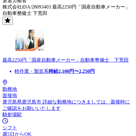
派遣労働者
株式会社iDA/28093403 最高2250円「国産自動車メーカー」
自動車整備士 下荒田
最高2250円「国産自動車メーカー」自動車整備士 下荒田
軽作業・製造系
時給
2,100
円〜
2,250
円
勤務地
面接地
鹿児島県鹿児島市 詳細な勤務地につきましては、面接時に
ご確認をお願いいたします
騎射場駅
シフト
週5日からOK