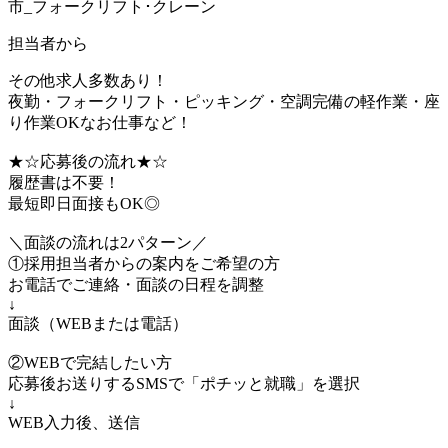
市_フォークリフト･クレーン
担当者から
その他求人多数あり！
夜勤・フォークリフト・ピッキング・空調完備の軽作業・座
り作業OKなお仕事など！
★☆応募後の流れ★☆
履歴書は不要！
最短即日面接もOK◎
＼面談の流れは2パターン／
①採用担当者からの案内をご希望の方
お電話でご連絡・面談の日程を調整
↓
面談（WEBまたは電話）
②WEBで完結したい方
応募後お送りするSMSで「ポチッと就職」を選択
↓
WEB入力後、送信