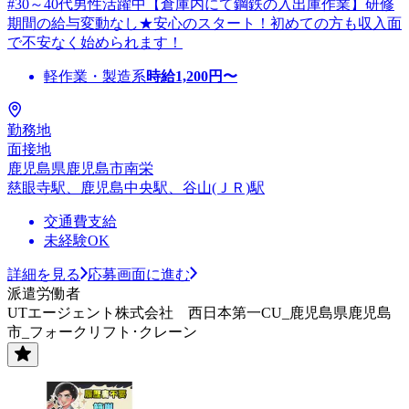
#30～40代男性活躍中【倉庫内にて鋼鉄の入出庫作業】研修
期間の給与変動なし★安心のスタート！初めての方も収入面
で不安なく始められます！
軽作業・製造系
時給
1,200
円〜
勤務地
面接地
鹿児島県鹿児島市南栄
慈眼寺駅、鹿児島中央駅、谷山(ＪＲ)駅
交通費支給
未経験OK
詳細を見る
応募画面に進む
派遣労働者
UTエージェント株式会社 西日本第一CU_鹿児島県鹿児島
市_フォークリフト･クレーン