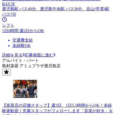
BAY3F
鹿児島駅 バス40分、鹿児島中央駅 バス30分、谷山(市電)駅
バス7分
シフト
1日6時間 週2日からOK
交通費支給
未経験OK
詳細を見る
応募画面に進む
アルバイト・パート
島村楽器 アミュプラザ鹿児島店
【楽器店の店舗スタッフ】週3日、1日5.5時間からOK！未経
験者歓迎！先輩スタッフがフォローします「音楽が好き」を