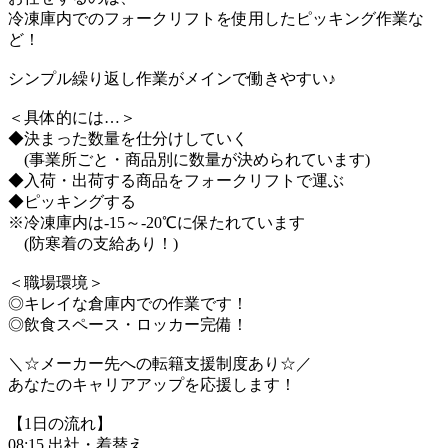
冷凍庫内でのフォークリフトを使用したピッキング作業な
ど！
シンプル繰り返し作業がメインで働きやすい♪
＜具体的には…＞
◆決まった数量を仕分けしていく
(事業所ごと・商品別に数量が決められています)
◆入荷・出荷する商品をフォークリフトで運ぶ
◆ピッキングする
※冷凍庫内は-15～-20℃に保たれています
(防寒着の支給あり！)
＜職場環境＞
◎キレイな倉庫内での作業です！
◎飲食スペース・ロッカー完備！
＼☆メーカー先への転籍支援制度あり☆／
あなたのキャリアアップを応援します！
【1日の流れ】
08:15 出社・着替え