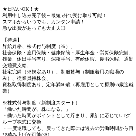
★日払いOK！★
利用申し込み完了後～最短5分で受け取り可能！
スマホからいつでも、カンタン申請！
急な出費があっても大丈夫◎
【待遇】
昇給昇格、株式付与制度（※）、
社会保険・雇用保険・健康保険・厚生年金・労災保険完備、
残業、休出手当有り、深夜手当、有給休暇、慶弔休暇、通勤
交通費支給、
社宅完備（※規定あり）、制服貸与（制服着用の職場の
み）、従業員持株会、
資格取得制度あり、定年満60歳（再雇用として原則65歳迄就
業）
※株式付与制度（新制度スタート）
「働いた時間が、株になる。」
・働いた時間がポイントとして貯まり、累計に応じてUTグ
ループ株式に交換
・一度退職しても、戻ってきた際には過去の労働時間から再
び積み上げが可能(※)