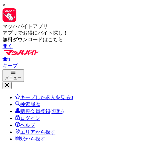
×
マッハバイトアプリ
アプリでお得にバイト探し！
無料ダウンロードはこちら
開く
0
キープ
メニュー
キープした求人を見る
0
検索履歴
新規会員登録(無料)
ログイン
ヘルプ
エリアから探す
駅から探す