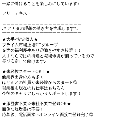
一緒に働けることを楽しみにしています♪
フリーテキスト
＿＿＿＿＿＿＿＿＿＿＿＿＿＿＿＿＿＿＿
.＊アナタの理想の働き方を実現します*。
￣￣￣￣￣￣￣￣￣￣￣￣￣￣￣￣￣￣￣
★大手×安定収入★
プライム市場上場UTグループ！
充実の福利厚生あり◎働きやすさ抜群！！
大手ならではの待遇と職場環境が揃っているので
長期安定して働けます♪
★未経験スタートOK！★
他業界出身の方も多く、
ほとんどの社員が未経験からスタート◎
就業後も現在のお仕事はもちろん
今後のキャリアしっかりサポートします！
★履歴書不要☆来社不要で登録OK★
面倒な履歴書は不要！
応募後、電話面接orオンライン面接で登録完了◎