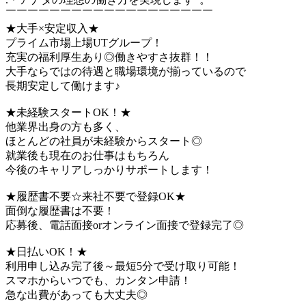
￣￣￣￣￣￣￣￣￣￣￣￣￣￣￣￣￣￣￣
★大手×安定収入★
プライム市場上場UTグループ！
充実の福利厚生あり◎働きやすさ抜群！！
大手ならではの待遇と職場環境が揃っているので
長期安定して働けます♪
★未経験スタートOK！★
他業界出身の方も多く、
ほとんどの社員が未経験からスタート◎
就業後も現在のお仕事はもちろん
今後のキャリアしっかりサポートします！
★履歴書不要☆来社不要で登録OK★
面倒な履歴書は不要！
応募後、電話面接orオンライン面接で登録完了◎
★日払いOK！★
利用申し込み完了後～最短5分で受け取り可能！
スマホからいつでも、カンタン申請！
急な出費があっても大丈夫◎