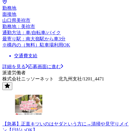
勤務地
面接地
山口県美祢市
勤務地：美祢市
通勤方法：車/自転車/バイク
最寄り駅：南大嶺駅から車3分
※構内の（無料）駐車場利用OK
交通費支給
詳細を見る
応募画面に進む
派遣労働者
株式会社ニッソーネット 北九州支社/1201_4471
【急募】正直キツいのはヤダという方に→清掃や見守りメイ
ン【日払いOK】