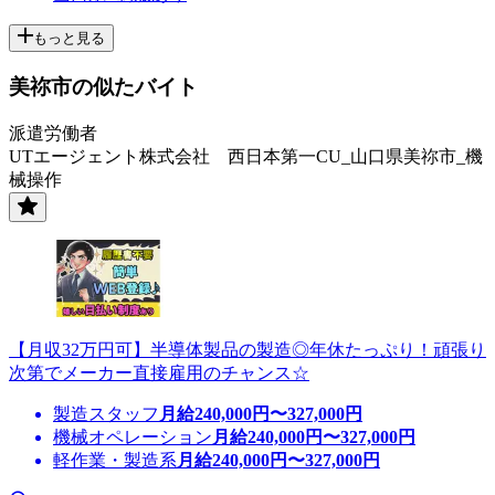
もっと見る
美祢市の似たバイト
派遣労働者
UTエージェント株式会社 西日本第一CU_山口県美祢市_機
械操作
【月収32万円可】半導体製品の製造◎年休たっぷり！頑張り
次第でメーカー直接雇用のチャンス☆
製造スタッフ
月給
240,000
円〜
327,000
円
機械オペレーション
月給
240,000
円〜
327,000
円
軽作業・製造系
月給
240,000
円〜
327,000
円