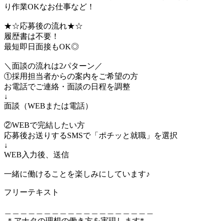
り作業OKなお仕事など！
★☆応募後の流れ★☆
履歴書は不要！
最短即日面接もOK◎
＼面談の流れは2パターン／
①採用担当者からの案内をご希望の方
お電話でご連絡・面談の日程を調整
↓
面談（WEBまたは電話）
②WEBで完結したい方
応募後お送りするSMSで「ポチッと就職」を選択
↓
WEB入力後、送信
一緒に働けることを楽しみにしています♪
フリーテキスト
＿＿＿＿＿＿＿＿＿＿＿＿＿＿＿＿＿＿＿
.＊アナタの理想の働き方を実現します*。