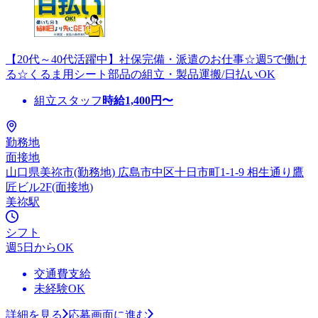
【20代～40代活躍中】社保完備・派遣のお仕事☆週5で働け
る☆くるま用シート部品の組立・製品運搬/日払いOK
組立スタッフ
時給
1,400
円〜
勤務地
面接地
山口県美祢市(勤務地) 広島市中区十日市町1-1-9 相生通り鷹
匠ビル2F(面接地)
美祢駅
シフト
週5日からOK
交通費支給
未経験OK
詳細を見る
応募画面に進む