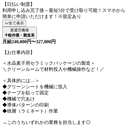
【日払い制度】
利用申し込み完了後～最短5分で受け取り可能！スマホから
簡単に申請いただけます！※規定あり
全て表示
派遣労働者
軽作業・製造系
月給240,000円〜327,000円
【お仕事内容】
＜水晶素子用セラミックパッケージの製造＞
＼クリーンルームで材料投入や機械操作など！／
＜具体的には…＞
◆グリーンシートを機械に投入
◆テープを貼って固定
◆機械で穴あけ
◆導体パターンの印刷
◆積層（ラミネート）作業
→このうちいずれかの業務を担当します◎