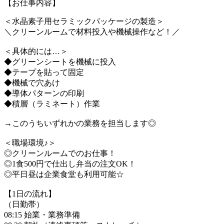
【お仕事内容】
＜水晶素子用セラミックパッケージの製造＞
＼クリーンルームで材料投入や機械操作など！／
＜具体的には…＞
◆グリーンシートを機械に投入
◆テープを貼って固定
◆機械で穴あけ
◆導体パターンの印刷
◆積層（ラミネート）作業
→このうちいずれかの業務を担当します◎
＜職場環境♪＞
◎クリーンルームでのお仕事！
◎1食500円で仕出し弁当の注文OK！
◎平日昼は企業食堂も利用可能☆
【1日の流れ】
（日勤帯）
08:15 始業・業務準備