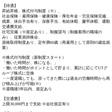
【待遇】
昇給昇格、株式付与制度（※）、
社会保険・雇用保険・健康保険・厚生年金・労災保険完備、
残業、休出手当有り、深夜手当、有給休暇、慶弔休暇、通勤
交通費支給、
社宅完備（※規定あり）、制服貸与（制服着用の職場の
み）、従業員持株会、
資格取得制度あり、定年満60歳（再雇用として原則65歳迄就
業）
※株式付与制度（新制度スタート）
「働いた時間が、株になる。」
・働いた時間がポイントとして貯まり、累計に応じてUTグ
ループ株式に交換
・一度退職しても、戻ってきた際には過去の労働時間から再
び積み上げが可能(※)
※退職後5年以内、規定あり
【交通費】
上限30,000円まで支給 ※会社規定有り