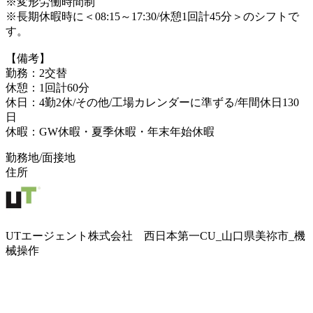
※変形労働時間制
※長期休暇時に＜08:15～17:30/休憩1回計45分＞のシフトで
す。
【備考】
勤務：2交替
休憩：1回計60分
休日：4勤2休/その他/工場カレンダーに準ずる/年間休日130
日
休暇：GW休暇・夏季休暇・年末年始休暇
勤務地/面接地
住所
UTエージェント株式会社 西日本第一CU_山口県美祢市_機
械操作