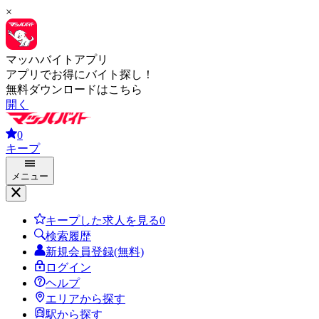
×
マッハバイトアプリ
アプリでお得にバイト探し！
無料ダウンロードはこちら
開く
0
キープ
メニュー
キープした求人を見る
0
検索履歴
新規会員登録(無料)
ログイン
ヘルプ
エリアから探す
駅から探す