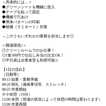
＜具体的には…＞
◆グリーンシートを機械に投入
◆テープを貼って固定
◆機械で穴あけ
◆導体パターンの印刷
◆積層（ラミネート）作業
→このうちいずれかの業務を担当します◎
＜職場環境♪＞
◎クリーンルームでのお仕事！
◎1食500円で仕出し弁当の注文OK！
◎平日昼は企業食堂も利用可能☆
【1日の流れ】
（日勤帯）
08:15 始業・業務準備
08:20 朝礼（連絡事項等、ストレッチ）
08:25 作業開始
※小休憩（10分）
12:00 休憩（現場の状況によって休憩の時間は変わります）
13:00 作業再開