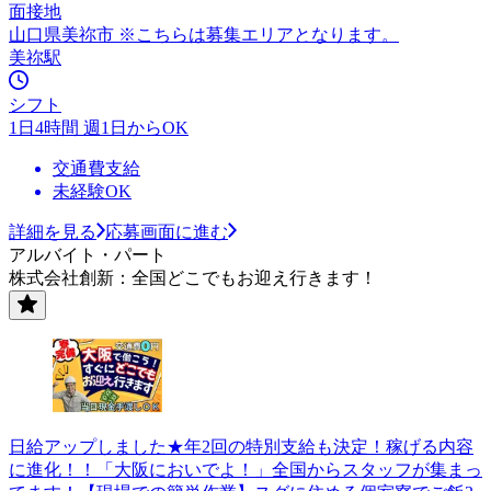
面接地
山口県美祢市 ※こちらは募集エリアとなります。
美祢駅
シフト
1日4時間 週1日からOK
交通費支給
未経験OK
詳細を見る
応募画面に進む
アルバイト・パート
株式会社創新：全国どこでもお迎え行きます！
日給アップしました★年2回の特別支給も決定！稼げる内容
に進化！！「大阪においでよ！」全国からスタッフが集まっ