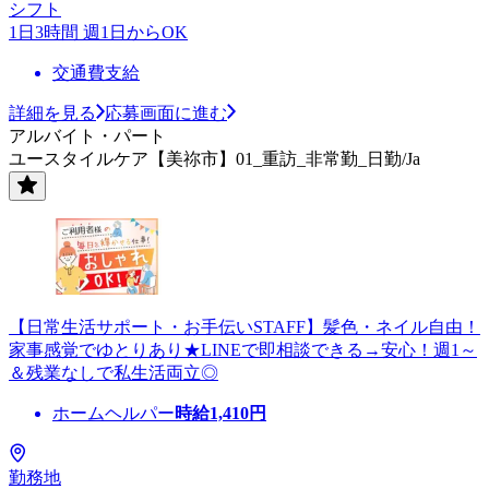
シフト
1日3時間 週1日からOK
交通費支給
詳細を見る
応募画面に進む
アルバイト・パート
ユースタイルケア【美祢市】01_重訪_非常勤_日勤/Ja
【日常生活サポート・お手伝いSTAFF】髪色・ネイル自由！
家事感覚でゆとりあり★LINEで即相談できる→安心！週1～
＆残業なしで私生活両立◎
ホームヘルパー
時給
1,410
円
勤務地