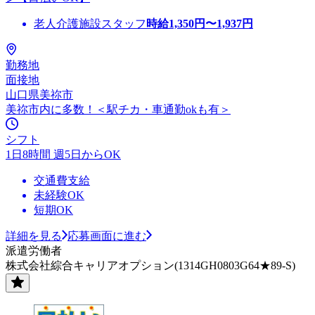
老人介護施設スタッフ
時給
1,350
円〜
1,937
円
勤務地
面接地
山口県美祢市
美祢市内に多数！＜駅チカ・車通勤okも有＞
シフト
1日8時間 週5日からOK
交通費支給
未経験OK
短期OK
詳細を見る
応募画面に進む
派遣労働者
株式会社綜合キャリアオプション(1314GH0803G64★89-S)