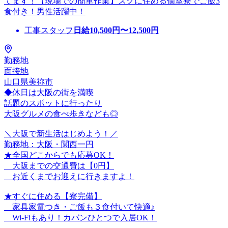
てます！【現場での簡単作業】スグに住める個室寮でご飯3
食付き！男性活躍中！
工事スタッフ
日給
10,500
円〜
12,500
円
勤務地
面接地
山口県美祢市
◆休日は大阪の街を満喫
話題のスポットに行ったり
大阪グルメの食べ歩きなども◎
＼大阪で新生活はじめよう！／
勤務地：大阪・関西一円
★全国どこからでも応募OK！
大阪までの交通費は【0円】
お近くまでお迎えに行きますよ！
★すぐに住める【寮完備】
家具家電つき・ご飯も３食付いて快適♪
Wi-Fiもあり！カバンひとつで入居OK！