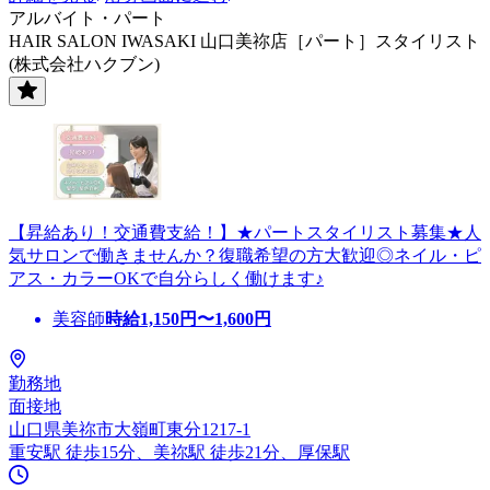
アルバイト・パート
HAIR SALON IWASAKI 山口美祢店［パート］スタイリスト
(株式会社ハクブン)
【昇給あり！交通費支給！】★パートスタイリスト募集★人
気サロンで働きませんか？復職希望の方大歓迎◎ネイル・ピ
アス・カラーOKで自分らしく働けます♪
美容師
時給
1,150
円〜
1,600
円
勤務地
面接地
山口県美祢市大嶺町東分1217-1
重安駅 徒歩15分、美祢駅 徒歩21分、厚保駅