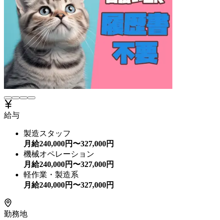
給与
製造スタッフ
月給
240,000
円〜
327,000
円
機械オペレーション
月給
240,000
円〜
327,000
円
軽作業・製造系
月給
240,000
円〜
327,000
円
勤務地