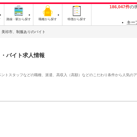
186,047件
の
す
路線・駅から探す
職種から探す
特徴から探す
キー
美祢市、制服ありのバイト
ト・バイト求人情報
イベントスタッフなどの職種、派遣、高収入（高額）などのこだわり条件から人気の