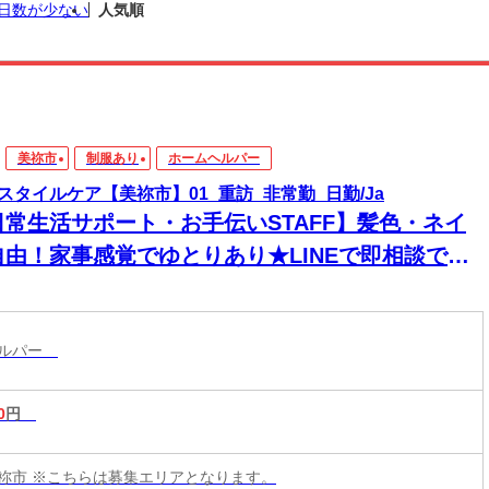
日数が少ない
人気順
美祢市
制服あり
ホームヘルパー
スタイルケア【美祢市】01_重訪_非常勤_日勤/Ja
日常生活サポート・お手伝いSTAFF】髪色・ネイ
自由！家事感覚でゆとりあり★LINEで即相談でき
→安心！週1～＆残業なしで私生活両立◎
ヘルパー
0
円
祢市 ※こちらは募集エリアとなります。