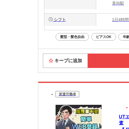
美祢駅
シフト
1日4時間
髪型・髪色自由
ピアスOK
年
キープに追加
派遣労働者
UT
査