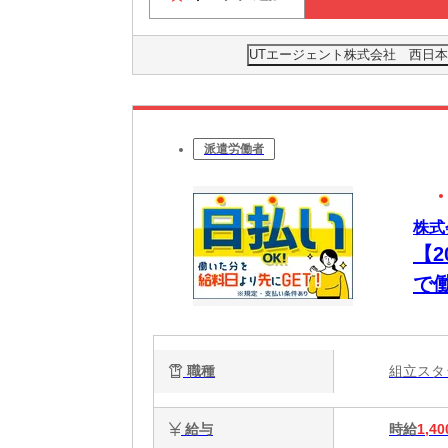
UTエージェント株式会社 西日本
派遣労働者
株式
【
で
払い
職種
組立ス
給与
時給
1,40