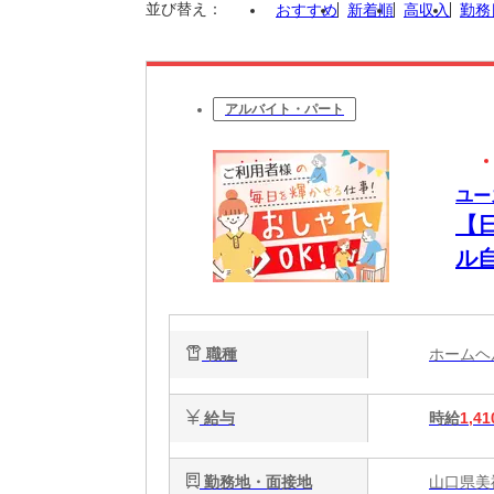
並び替え：
おすすめ
新着順
高収入
勤務
アルバイト・パート
ユー
【
ル
る
職種
ホーム
給与
時給
1,41
勤務地・面接地
山口県美