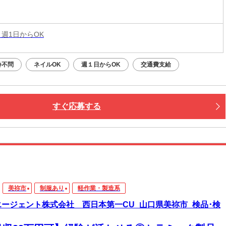
 週1日からOK
齢不問
ネイルOK
週１日からOK
交通費支給
すぐ応募する
美祢市
制服あり
軽作業・製造系
エージェント株式会社 西日本第一CU_山口県美祢市_検品･検