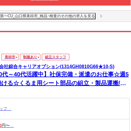
第一CU_山口県美祢市_検品･検査のその他の求人を見る
美祢市
制服あり
組立スタッフ
会社綜合キャリアオプション(1314GH0810G66★10-S)
20代～40代活躍中】社保完備・派遣のお仕事☆週5
働ける☆くるま用シート部品の組立・製品運搬/日
OK
タッフ
0
円〜