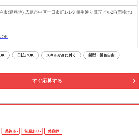
市(勤務地) 広島市中区十日市町1-1-9 相生通り鷹匠ビル2F(面接地)
らOK
OK
日払いOK
スキルが身に付く
髪型・髪色自由
すぐ応募する
美祢市
制服あり
美容師