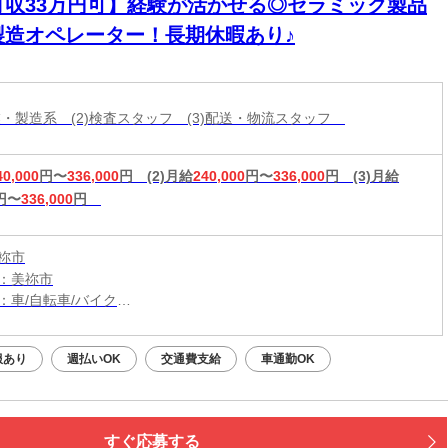
月収33万円可】経験が活かせる◎セラミック製品
製造オペレーター！長期休暇あり♪
作業・製造系 (2)検査スタッフ (3)配送・物流スタッフ
40,000
円〜
336,000
円
(2)月給
240,000
円〜
336,000
円
(3)月給
円〜
336,000
円
祢市
：美祢市
：車/自転車/バイク
：南大嶺駅から車3分
（無料）駐車場利用OK
服あり
週払いOK
交通費支給
車通勤OK
すぐ応募する