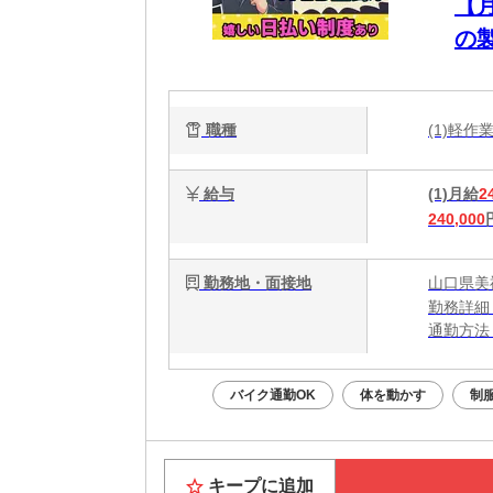
【
の
職種
(1)軽
給与
(1)月給
2
240,000
勤務地・面接地
山口県美
勤務詳細
通勤方法
最寄り駅
※構内の
バイク通勤OK
体を動かす
制
キープに追加