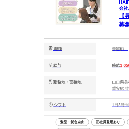
HA
会社
【
募
歓
ます
職種
美容師
給与
時給
1,05
勤務地・面接地
山口県美祢
重安駅 
シフト
1日3時間
髪型・髪色自由
正社員登用あり