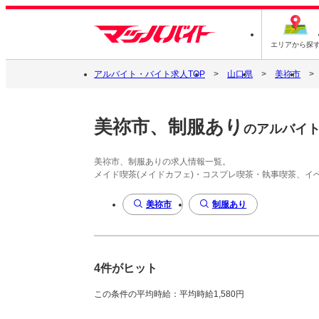
エリアから探
アルバイト・バイト求人TOP
山口県
美祢市
美祢市、制服あり
のアルバイ
美祢市、制服ありの求人情報一覧。
メイド喫茶(メイドカフェ)・コスプレ喫茶・執事喫茶、
美祢市
制服あり
4件がヒット
この条件の平均時給：平均時給1,580円