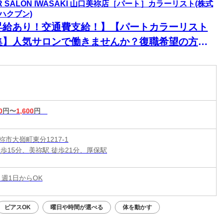
IR SALON IWASAKI 山口美祢店［パート］カラーリスト(株式
ハクブン)
昇給あり！交通費支給！】【パートカラーリスト
集】人気サロンで働きませんか？復職希望の方大
迎◎ネイル・ピアス・カラーOKで自分らしく働け
♪
0
円〜
1,600
円
市大嶺町東分1217-1
徒歩15分、美祢駅 徒歩21分、厚保駅
 週1日からOK
ピアスOK
曜日や時間が選べる
体を動かす