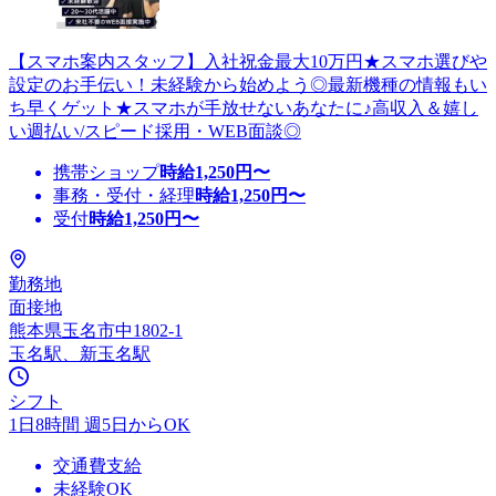
【スマホ案内スタッフ】入社祝金最大10万円★スマホ選びや
設定のお手伝い！未経験から始めよう◎最新機種の情報もい
ち早くゲット★スマホが手放せないあなたに♪高収入＆嬉し
い週払い/スピード採用・WEB面談◎
携帯ショップ
時給
1,250
円〜
事務・受付・経理
時給
1,250
円〜
受付
時給
1,250
円〜
勤務地
面接地
熊本県玉名市中1802-1
玉名駅、新玉名駅
シフト
1日8時間 週5日からOK
交通費支給
未経験OK