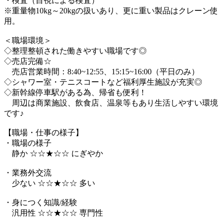
・検査（目視による検査）
※重量物10kg～20kgの扱いあり、更に重い製品はクレーン使
用。
＜職場環境＞
◇整理整頓された働きやすい職場です◎
◇売店完備☆
売店営業時間：8:40~12:55、15:15~16:00（平日のみ）
◇シャワー室・テニスコートなど福利厚生施設が充実◎
◇新幹線停車駅がある為、帰省も便利！
周辺は商業施設、飲食店、温泉等もあり生活しやすい環境
です♪
【職場・仕事の様子】
・職場の様子
静か ☆☆★☆☆ にぎやか
・業務外交流
少ない ☆☆★☆☆ 多い
・身につく知識/経験
汎用性 ☆☆★☆☆ 専門性