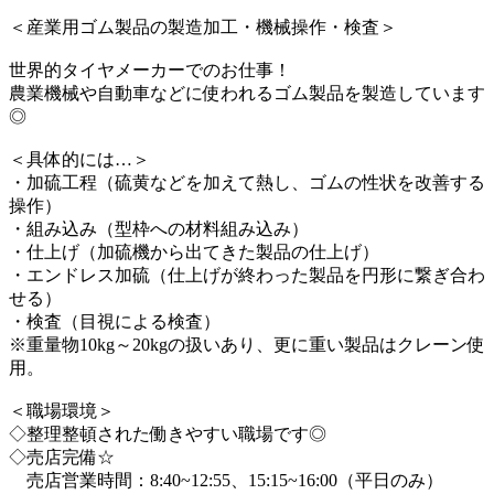
＜産業用ゴム製品の製造加工・機械操作・検査＞
世界的タイヤメーカーでのお仕事！
農業機械や自動車などに使われるゴム製品を製造しています
◎
＜具体的には…＞
・加硫工程（硫黄などを加えて熱し、ゴムの性状を改善する
操作）
・組み込み（型枠への材料組み込み）
・仕上げ（加硫機から出てきた製品の仕上げ）
・エンドレス加硫（仕上げが終わった製品を円形に繋ぎ合わ
せる）
・検査（目視による検査）
※重量物10kg～20kgの扱いあり、更に重い製品はクレーン使
用。
＜職場環境＞
◇整理整頓された働きやすい職場です◎
◇売店完備☆
売店営業時間：8:40~12:55、15:15~16:00（平日のみ）