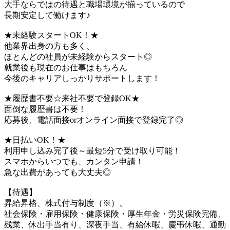
大手ならではの待遇と職場環境が揃っているので
長期安定して働けます♪
★未経験スタートOK！★
他業界出身の方も多く、
ほとんどの社員が未経験からスタート◎
就業後も現在のお仕事はもちろん
今後のキャリアしっかりサポートします！
★履歴書不要☆来社不要で登録OK★
面倒な履歴書は不要！
応募後、電話面接orオンライン面接で登録完了◎
★日払いOK！★
利用申し込み完了後～最短5分で受け取り可能！
スマホからいつでも、カンタン申請！
急な出費があっても大丈夫◎
【待遇】
昇給昇格、株式付与制度（※）、
社会保険・雇用保険・健康保険・厚生年金・労災保険完備、
残業、休出手当有り、深夜手当、有給休暇、慶弔休暇、通勤