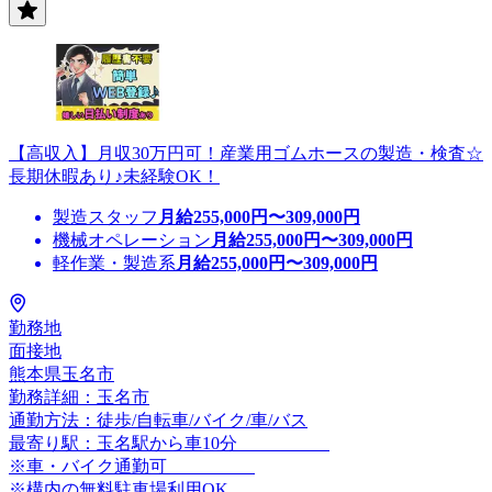
【高収入】月収30万円可！産業用ゴムホースの製造・検査☆
長期休暇あり♪未経験OK！
製造スタッフ
月給
255,000
円〜
309,000
円
機械オペレーション
月給
255,000
円〜
309,000
円
軽作業・製造系
月給
255,000
円〜
309,000
円
勤務地
面接地
熊本県玉名市
勤務詳細：玉名市
通勤方法：徒歩/自転車/バイク/車/バス
最寄り駅：玉名駅から車10分
※車・バイク通勤可
※構内の無料駐車場利用OK