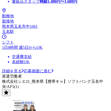
量販店スタッフ
時給
1,400
円〜
1,600
円
勤務地
面接地
熊本県玉名市中1061
玉名駅
シフト
1日8時間 週5日からOK
交通費支給
未経験OK
詳細を見る
応募画面に進む
派遣労働者
株式会社シエロ_熊本県【携帯キャ】ソフトバンク玉名中
央/AF5(1)