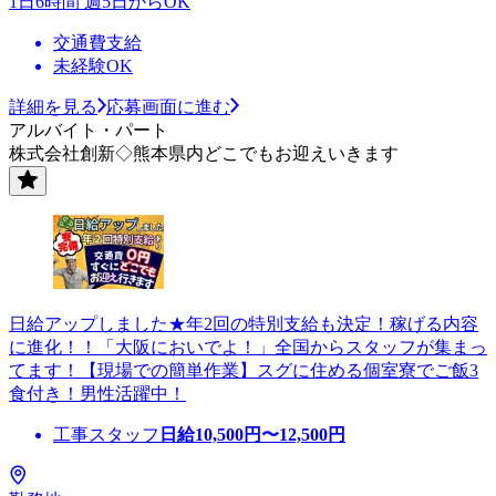
1日6時間 週5日からOK
交通費支給
未経験OK
詳細を見る
応募画面に進む
アルバイト・パート
株式会社創新◇熊本県内どこでもお迎えいきます
日給アップしました★年2回の特別支給も決定！稼げる内容
に進化！！「大阪においでよ！」全国からスタッフが集まっ
てます！【現場での簡単作業】スグに住める個室寮でご飯3
食付き！男性活躍中！
工事スタッフ
日給
10,500
円〜
12,500
円