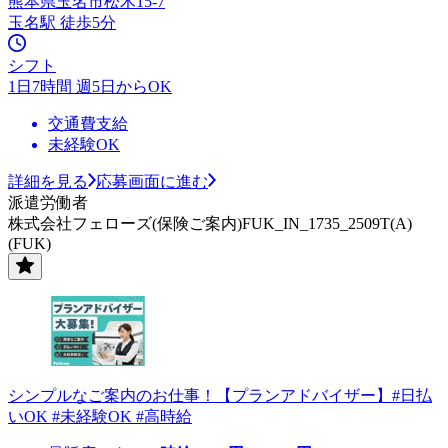
熊本県玉名市松木15-7
玉名駅 徒歩5分
シフト
1日7時間 週5日からOK
交通費支給
未経験OK
詳細を見る
応募画面に進む
派遣労働者
株式会社フェローズ(保険ご案内)FUK_IN_1735_2509T(A)
(FUK)
シンプルなご案内のお仕事！【プランアドバイザー】#日払
いOK #未経験OK #高時給