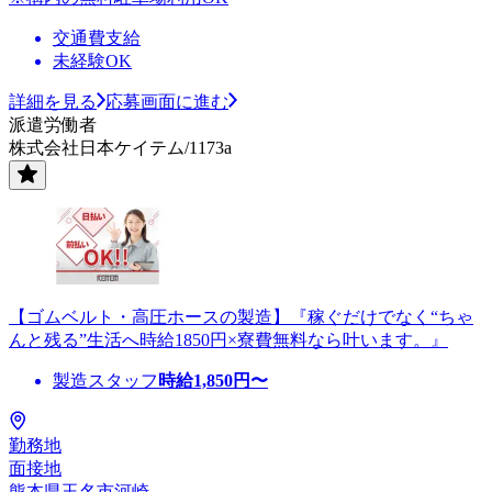
交通費支給
未経験OK
詳細を見る
応募画面に進む
派遣労働者
株式会社日本ケイテム/1173a
【ゴムベルト・高圧ホースの製造】『稼ぐだけでなく“ちゃ
んと残る”生活へ時給1850円×寮費無料なら叶います。』
製造スタッフ
時給
1,850
円〜
勤務地
面接地
熊本県玉名市河崎