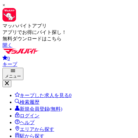
×
マッハバイトアプリ
アプリでお得にバイト探し！
無料ダウンロードはこちら
開く
0
キープ
メニュー
キープした求人を見る
0
検索履歴
新規会員登録(無料)
ログイン
ヘルプ
エリアから探す
駅から探す