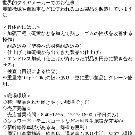
世界的タイヤメーカーでのお仕事！
農業機械や自動車などに使われるゴム製品を製造しています
◎
＜具体的には…＞
・加硫工程（硫黄などを加えて熱し、ゴムの性状を改善する
操作）
・組み込み（型枠への材料組み込み）
・仕上げ（加硫機から出てきた製品の仕上げ）
・エンドレス加硫（仕上げが終わった製品を円形に繋ぎ合わ
せる）
・検査（目視による検査）
※重量物10kg～20kgの扱いあり、更に重い製品はクレーン使
用。
＜職場環境＞
◇整理整頓された働きやすい職場です◎
◇売店完備☆
売店営業時間：8:40~12:55、15:15~16:00（平日のみ）
◇シャワー室・テニスコートなど福利厚生施設が充実◎
◇新幹線停車駅がある為、帰省も便利！
周辺は商業施設、飲食店、温泉等もあり生活しやすい環境