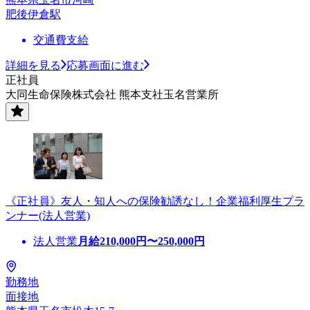
肥後伊倉駅
交通費支給
詳細を見る
応募画面に進む
正社員
大同生命保険株式会社 熊本支社玉名営業所
《正社員》友人・知人への保険勧誘なし！企業福利厚生プラ
ンナー(法人営業)
法人営業
月給
210,000
円〜
250,000
円
勤務地
面接地