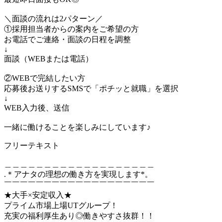
＼面談の流れは2パターン／
①採用担当者からの案内をご希望の方
お電話でご連絡・面談の日程を調整
↓
面談（WEBまたは電話）
②WEBで完結したい方
応募後お送りするSMSで「ポチッと就職」を選択
↓
WEB入力後、送信
一緒に働けることを楽しみにしています♪
フリーテキスト
＿＿＿＿＿＿＿＿＿＿＿＿＿＿＿＿＿＿＿
.＊アナタの理想の働き方を実現します*。
￣￣￣￣￣￣￣￣￣￣￣￣￣￣￣￣￣￣￣
★大手×安定収入★
プライム市場上場UTグループ！
充実の福利厚生あり◎働きやすさ抜群！！