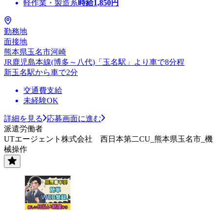
軽作業・製造系
時給
1,850
円
勤務地
面接地
熊本県玉名市河崎
JR鹿児島本線(博多～八代)「玉名駅」より車で8分程
新玉名駅から車で2分
交通費支給
未経験OK
詳細を見る
応募画面に進む
派遣労働者
UTエージェント株式会社 西日本第二CU_熊本県玉名市_機
械操作