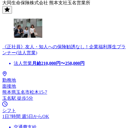
大同生命保険株式会社 熊本支社玉名営業所
《正社員》友人・知人への保険勧誘なし！企業福利厚生プラ
ンナー(法人営業)
法人営業
月給
210,000
円〜
250,000
円
勤務地
面接地
熊本県玉名市松木15-7
玉名駅 徒歩5分
シフト
1日7時間 週5日からOK
交通費支給