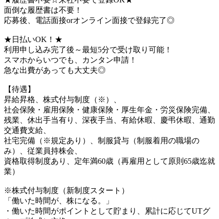
面倒な履歴書は不要！
応募後、電話面接orオンライン面接で登録完了◎
★日払いOK！★
利用申し込み完了後～最短5分で受け取り可能！
スマホからいつでも、カンタン申請！
急な出費があっても大丈夫◎
【待遇】
昇給昇格、株式付与制度（※）、
社会保険・雇用保険・健康保険・厚生年金・労災保険完備、
残業、休出手当有り、深夜手当、有給休暇、慶弔休暇、通勤
交通費支給、
社宅完備（※規定あり）、制服貸与（制服着用の職場の
み）、従業員持株会、
資格取得制度あり、定年満60歳（再雇用として原則65歳迄就
業）
※株式付与制度（新制度スタート）
「働いた時間が、株になる。」
・働いた時間がポイントとして貯まり、累計に応じてUTグ