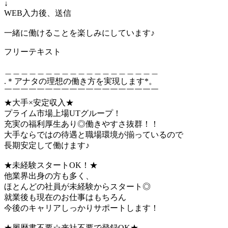
↓
WEB入力後、送信
一緒に働けることを楽しみにしています♪
フリーテキスト
＿＿＿＿＿＿＿＿＿＿＿＿＿＿＿＿＿＿＿
.＊アナタの理想の働き方を実現します*。
￣￣￣￣￣￣￣￣￣￣￣￣￣￣￣￣￣￣￣
★大手×安定収入★
プライム市場上場UTグループ！
充実の福利厚生あり◎働きやすさ抜群！！
大手ならではの待遇と職場環境が揃っているので
長期安定して働けます♪
★未経験スタートOK！★
他業界出身の方も多く、
ほとんどの社員が未経験からスタート◎
就業後も現在のお仕事はもちろん
今後のキャリアしっかりサポートします！
★履歴書不要☆来社不要で登録OK★