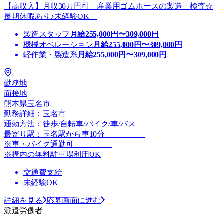
【高収入】月収30万円可！産業用ゴムホースの製造・検査☆
長期休暇あり♪未経験OK！
製造スタッフ
月給
255,000
円〜
309,000
円
機械オペレーション
月給
255,000
円〜
309,000
円
軽作業・製造系
月給
255,000
円〜
309,000
円
勤務地
面接地
熊本県玉名市
勤務詳細：玉名市
通勤方法：徒歩/自転車/バイク/車/バス
最寄り駅：玉名駅から車10分
※車・バイク通勤可
※構内の無料駐車場利用OK
交通費支給
未経験OK
詳細を見る
応募画面に進む
派遣労働者