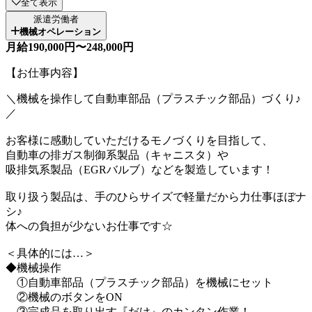
全て表示
派遣労働者
機械オペレーション
月給190,000円〜248,000円
【お仕事内容】
＼機械を操作して自動車部品（プラスチック部品）づくり♪
／
お客様に感動していただけるモノづくりを目指して、
自動車の排ガス制御系製品（キャニスタ）や
吸排気系製品（EGRバルブ）などを製造しています！
取り扱う製品は、手のひらサイズで軽量だから力仕事ほぼナ
シ♪
体への負担が少ないお仕事です☆
＜具体的には…＞
◆機械操作
①自動車部品（プラスチック部品）を機械にセット
②機械のボタンをON
③完成品を取り出す『だけ』のカンタン作業！