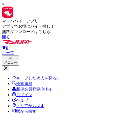
×
マッハバイトアプリ
アプリでお得にバイト探し！
無料ダウンロードはこちら
開く
0
キープ
メニュー
キープした求人を見る
0
検索履歴
新規会員登録(無料)
ログイン
ヘルプ
エリアから探す
駅から探す