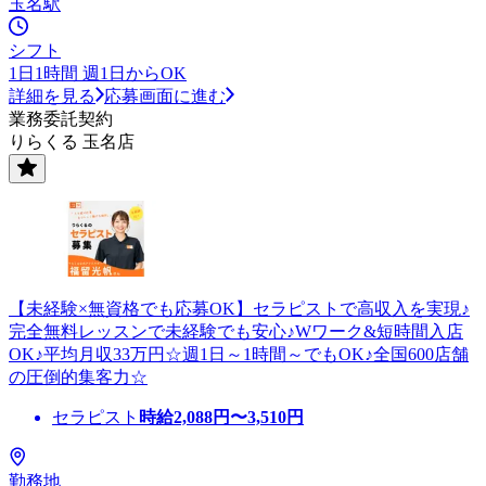
玉名駅
シフト
1日1時間 週1日からOK
詳細を見る
応募画面に進む
業務委託契約
りらくる 玉名店
【未経験×無資格でも応募OK】セラピストで高収入を実現♪
完全無料レッスンで未経験でも安心♪Wワーク&短時間入店
OK♪平均月収33万円☆週1日～1時間～でもOK♪全国600店舗
の圧倒的集客力☆
セラピスト
時給
2,088
円〜
3,510
円
勤務地