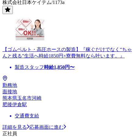
株式会社日本ケイテム/1173a
【ゴムベルト・高圧ホースの製造】『稼ぐだけでなく“ちゃ
んと残る”生活へ時給1850円×寮費無料なら叶います。』
製造スタッフ
時給
1,850
円〜
勤務地
面接地
熊本県玉名市河崎
肥後伊倉駅
交通費支給
詳細を見る
応募画面に進む
正社員