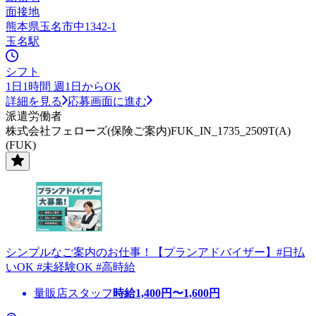
面接地
熊本県玉名市中1342-1
玉名駅
シフト
1日1時間 週1日からOK
詳細を見る
応募画面に進む
派遣労働者
株式会社フェローズ(保険ご案内)FUK_IN_1735_2509T(A)
(FUK)
シンプルなご案内のお仕事！【プランアドバイザー】#日払
いOK #未経験OK #高時給
量販店スタッフ
時給
1,400
円〜
1,600
円