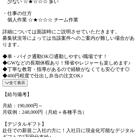
少ない ☆★☆☆☆ 多い
・仕事の仕方
個人作業 ☆★☆☆☆ チーム作業
詳細については面談時にご説明させていただきます。
募集状況等によっては当該案件へのご案内が難しい場合があ
ります。
◆車・バイク通勤OK◎通勤しやすい職場です！
◆GWなどの長期休暇あり！帰省やレジャーも楽しめます♪
◆丁寧な教育・指導があるので経験がなくても安心です◎
◆400円程度で仕出し弁当の注文OK♪
全て表示
【給与備考】
月給：190,000円～
月収例：248,000円（月給＋各種手当）
【デジタルギフト】
赴任での新規ご入社の方に！入社日に現金化可能なデジタル
ギフトで2万円分支給♪