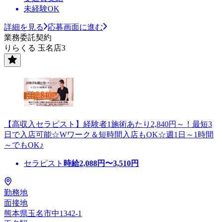
未経験OK
詳細を見る
応募画面に進む
業務委託契約
りらくる 玉名店3
【高収入セラピスト】経験者1施術あたり2,840円～！最短3
日で入店可能☆Wワーク＆短時間入店もOK☆週1日～1時間
～でもOK♪
セラピスト
時給
2,088
円〜
3,510
円
勤務地
面接地
熊本県玉名市中1342-1