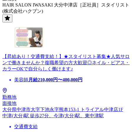
HAIR SALON IWASAKI 大分中津店［正社員］スタイリスト
(株式会社ハクブン)
【昇給あり！交通費支給！】★スタイリスト募集★人気サロ
ンで働きませんか？復職希望の方大歓迎◎ネイル・ピアス・
カラーOKで自分らしく働けます♪
美容師
月給
210,000
円〜
400,000
円
勤務地
面接地
大分県中津市大字下池永字熊本153-1 トライアル中津店1F
中津(大分)駅 徒歩27分、今津(大分)駅、東中津駅
交通費支給