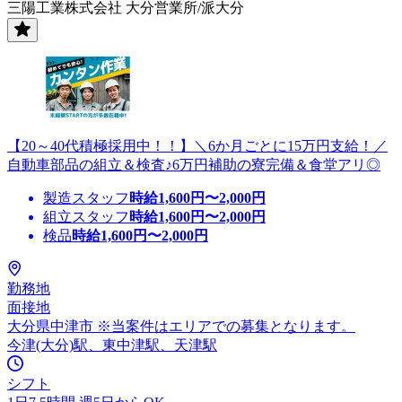
三陽工業株式会社 大分営業所/派大分
【20～40代積極採用中！！】＼6か月ごとに15万円支給！／
自動車部品の組立＆検査♪6万円補助の寮完備＆食堂アリ◎
製造スタッフ
時給
1,600
円〜
2,000
円
組立スタッフ
時給
1,600
円〜
2,000
円
検品
時給
1,600
円〜
2,000
円
勤務地
面接地
大分県中津市 ※当案件はエリアでの募集となります。
今津(大分)駅、東中津駅、天津駅
シフト