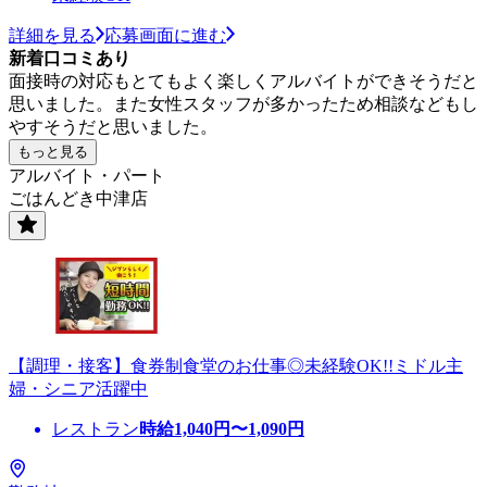
詳細を見る
応募画面に進む
新着口コミあり
面接時の対応もとてもよく楽しくアルバイトができそうだと
思いました。また女性スタッフが多かったため相談などもし
やすそうだと思いました。
もっと見る
アルバイト・パート
ごはんどき中津店
【調理・接客】食券制食堂のお仕事◎未経験OK!!ミドル主
婦・シニア活躍中
レストラン
時給
1,040
円〜
1,090
円