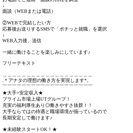
↓
面談（WEBまたは電話）
②WEBで完結したい方
応募後お送りするSMSで「ポチッと就職」を選択
↓
WEB入力後、送信
一緒に働けることを楽しみにしています♪
フリーテキスト
＿＿＿＿＿＿＿＿＿＿＿＿＿＿＿＿＿＿＿
.＊アナタの理想の働き方を実現します*。
￣￣￣￣￣￣￣￣￣￣￣￣￣￣￣￣￣￣￣
★大手×安定収入★
プライム市場上場UTグループ！
充実の福利厚生あり◎働きやすさ抜群！！
大手ならではの待遇と職場環境が揃っているので
長期安定して働けます♪
★未経験スタートOK！★