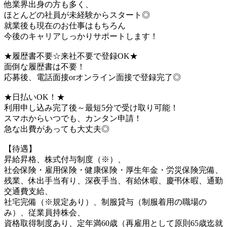
他業界出身の方も多く、
ほとんどの社員が未経験からスタート◎
就業後も現在のお仕事はもちろん
今後のキャリアしっかりサポートします！
★履歴書不要☆来社不要で登録OK★
面倒な履歴書は不要！
応募後、電話面接orオンライン面接で登録完了◎
★日払いOK！★
利用申し込み完了後～最短5分で受け取り可能！
スマホからいつでも、カンタン申請！
急な出費があっても大丈夫◎
【待遇】
昇給昇格、株式付与制度（※）、
社会保険・雇用保険・健康保険・厚生年金・労災保険完備、
残業、休出手当有り、深夜手当、有給休暇、慶弔休暇、通勤
交通費支給、
社宅完備（※規定あり）、制服貸与（制服着用の職場の
み）、従業員持株会、
資格取得制度あり、定年満60歳（再雇用として原則65歳迄就