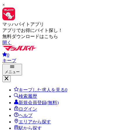
×
マッハバイトアプリ
アプリでお得にバイト探し！
無料ダウンロードはこちら
開く
0
キープ
メニュー
キープした求人を見る
0
検索履歴
新規会員登録(無料)
ログイン
ヘルプ
エリアから探す
駅から探す