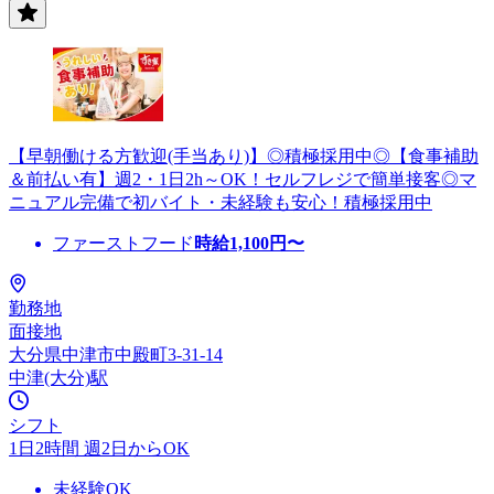
【早朝働ける方歓迎(手当あり)】◎積極採用中◎【食事補助
＆前払い有】週2・1日2h～OK！セルフレジで簡単接客◎マ
ニュアル完備で初バイト・未経験も安心！積極採用中
ファーストフード
時給
1,100
円〜
勤務地
面接地
大分県中津市中殿町3-31-14
中津(大分)駅
シフト
1日2時間 週2日からOK
未経験OK