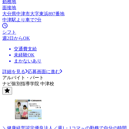
勤務地
面接地
大分県中津市大字東浜897番地
中津駅より車で7分
シフト
週2日からOK
交通費支給
未経験OK
まかないあり
詳細を見る
応募画面に進む
アルバイト・パート
ナビ個別指導学院 中津校
＼健康経営認定優良法人／週1・1コマ～の勤務で自分の時間