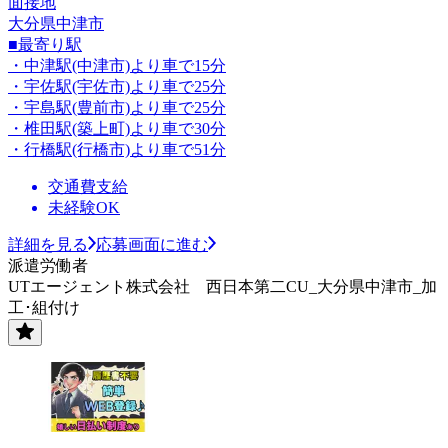
面接地
大分県中津市
■最寄り駅
・中津駅(中津市)より車で15分
・宇佐駅(宇佐市)より車で25分
・宇島駅(豊前市)より車で25分
・椎田駅(築上町)より車で30分
・行橋駅(行橋市)より車で51分
交通費支給
未経験OK
詳細を見る
応募画面に進む
派遣労働者
UTエージェント株式会社 西日本第二CU_大分県中津市_加
工･組付け