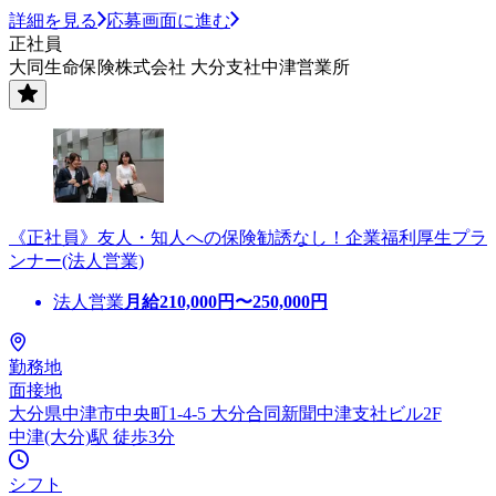
詳細を見る
応募画面に進む
正社員
大同生命保険株式会社 大分支社中津営業所
《正社員》友人・知人への保険勧誘なし！企業福利厚生プラ
ンナー(法人営業)
法人営業
月給
210,000
円〜
250,000
円
勤務地
面接地
大分県中津市中央町1-4-5 大分合同新聞中津支社ビル2F
中津(大分)駅 徒歩3分
シフト