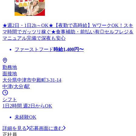
★週2日・1日2h～OK★【夜勤で高時給】WワークOK！スキ
マ時間でガッツリ稼ぐ★食事補助・前払い有◎セルフレジ＆
マニュアル完備で深夜も安心
ファーストフード
時給
1,400
円〜
勤務地
面接地
大分県中津市中殿町3-31-14
中津(大分)駅
シフト
1日2時間 週2日からOK
未経験OK
詳細を見る
応募画面に進む
正社員