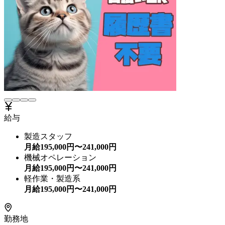
給与
製造スタッフ
月給
195,000
円〜
241,000
円
機械オペレーション
月給
195,000
円〜
241,000
円
軽作業・製造系
月給
195,000
円〜
241,000
円
勤務地