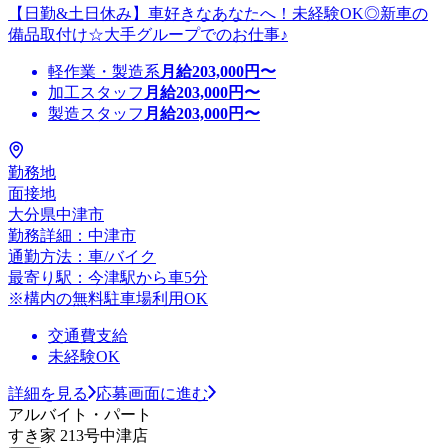
【日勤&土日休み】車好きなあなたへ！未経験OK◎新車の
備品取付け☆大手グループでのお仕事♪
軽作業・製造系
月給
203,000
円〜
加工スタッフ
月給
203,000
円〜
製造スタッフ
月給
203,000
円〜
勤務地
面接地
大分県中津市
勤務詳細：中津市
通勤方法：車/バイク
最寄り駅：今津駅から車5分
※構内の無料駐車場利用OK
交通費支給
未経験OK
詳細を見る
応募画面に進む
アルバイト・パート
すき家 213号中津店