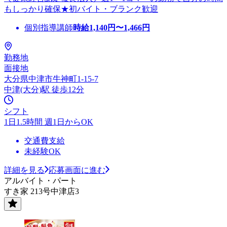
もしっかり確保★初バイト・ブランク歓迎
個別指導講師
時給
1,140
円〜
1,466
円
勤務地
面接地
大分県中津市牛神町1-15-7
中津(大分)駅 徒歩12分
シフト
1日1.5時間 週1日からOK
交通費支給
未経験OK
詳細を見る
応募画面に進む
アルバイト・パート
すき家 213号中津店3