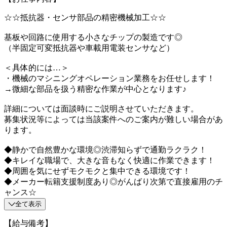
☆☆抵抗器・センサ部品の精密機械加工☆☆
基板や回路に使用する小さなチップの製造です◎
（半固定可変抵抗器や車載用電装センサなど）
＜具体的には…＞
・機械のマシニングオペレーション業務をお任せします！
→微細な部品を扱う精密な作業が中心となります♪
詳細については面談時にご説明させていただきます。
募集状況等によっては当該案件へのご案内が難しい場合があ
ります。
◆静かで自然豊かな環境◎渋滞知らずで通勤ラクラク！
◆キレイな職場で、大きな音もなく快適に作業できます！
◆周囲を気にせずモクモクと集中できる環境です！
◆メーカー転籍支援制度あり◎がんばり次第で直接雇用のチ
ャンス☆
全て表示
【給与備考】