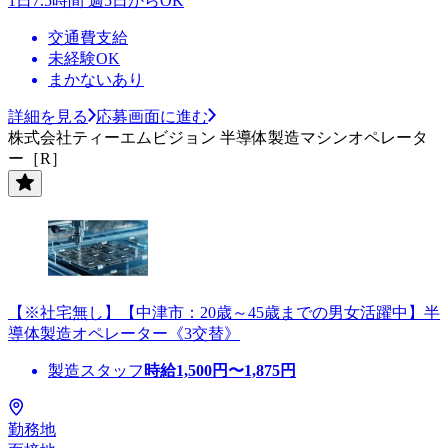
1日7.5時間 週5日からOK
交通費支給
未経験OK
まかないあり
詳細を見る
応募画面に進む
株式会社ティーエムビジョン 半導体製造マシンオペレータ
ー［R］
【※社宅無し】【中津市：20歳～45歳までの男女活躍中】半
導体製造オペレーター《3交替》
製造スタッフ
時給
1,500
円〜
1,875
円
勤務地