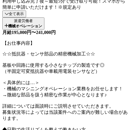
利用申し込み完了後～最短5分で受け取り可能！スマホから
簡単に申請いただけます！※規定あり
全て表示
派遣労働者
機械オペレーション
月給195,000円〜241,000円
【お仕事内容】
☆☆抵抗器・センサ部品の精密機械加工☆☆
基板や回路に使用する小さなチップの製造です◎
（半固定可変抵抗器や車載用電装センサなど）
＜具体的には…＞
・機械のマシニングオペレーション業務をお任せします！
→微細な部品を扱う精密な作業が中心となります♪
詳細については面談時にご説明させていただきます。
募集状況等によっては当該案件へのご案内が難しい場合があ
ります。
◆日勤で生活リズムを整えて働きたい方