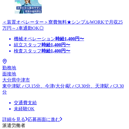
＜装置オペレーター＞寮費無料★シンプルWORKで月収25
万円～♪車通勤OK◎
機械オペレーション
時給
1,400
円〜
組立スタッフ
時給
1,400
円〜
検査スタッフ
時給
1,400
円〜
勤務地
面接地
大分県中津市
東中津駅 バス15分、今津(大分)駅 バス30分、天津駅 バス30
分
交通費支給
未経験OK
詳細を見る
応募画面に進む
派遣労働者