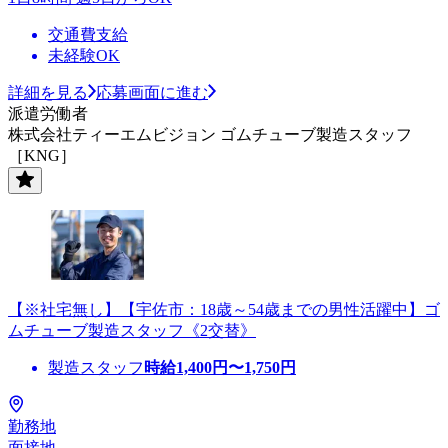
交通費支給
未経験OK
詳細を見る
応募画面に進む
派遣労働者
株式会社ティーエムビジョン ゴムチューブ製造スタッフ
［KNG］
【※社宅無し】【宇佐市：18歳～54歳までの男性活躍中】ゴ
ムチューブ製造スタッフ《2交替》
製造スタッフ
時給
1,400
円〜
1,750
円
勤務地
面接地