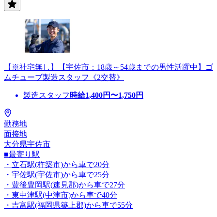
【※社宅無し】【宇佐市：18歳～54歳までの男性活躍中】ゴ
ムチューブ製造スタッフ《2交替》
製造スタッフ
時給
1,400
円〜
1,750
円
勤務地
面接地
大分県宇佐市
■最寄り駅
・立石駅(杵築市)から車で20分
・宇佐駅(宇佐市)から車で25分
・豊後豊岡駅(速見郡)から車で27分
・東中津駅(中津市)から車で40分
・吉富駅(福岡県築上郡)から車で55分