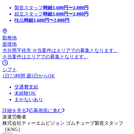
製造スタッフ
時給
1,600
円〜
2,000
円
組立スタッフ
時給
1,600
円〜
2,000
円
検品
時給
1,600
円〜
2,000
円
勤務地
面接地
大分県宇佐市 ※当案件はエリアでの募集となります。
※当案件はエリアでの募集となります。
シフト
1日7.5時間 週5日からOK
交通費支給
未経験OK
まかないあり
詳細を見る
応募画面に進む
派遣労働者
株式会社ティーエムビジョン ゴムチューブ製造スタッフ
［KNG］