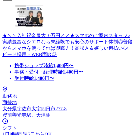
★＼＼入社祝金最大10万円／／★スマホのご案内スタッフ♪
実績豊富なシエロなら未経験でも安心のサポート体制◎普段
からスマホを使ってれば即戦力！高収入＆嬉しい週払い/ス
ピード採用・WEB面談◎
携帯ショップ
時給
1,400
円〜
事務・受付・経理
時給
1,400
円〜
受付
時給
1,400
円〜
勤務地
面接地
大分県宇佐市大字四日市277-8
豊前善光寺駅、天津駅
シフト
1日8時間 週5日からOK