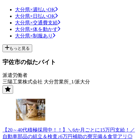
大分県×週払いOK
大分県×日払いOK
大分県×交通費支給
大分県×体を動かす
大分県×制服あり
もっと見る
宇佐市の似たバイト
派遣労働者
三陽工業株式会社 大分営業所_1/派大分
【20～40代積極採用中！！】＼6か月ごとに15万円支給！／
自動車部品の組立＆検査♪6万円補助の寮完備＆食堂アリ◎