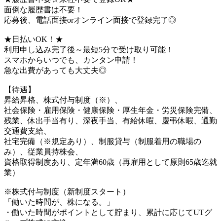
面倒な履歴書は不要！
応募後、電話面接orオンライン面接で登録完了◎
★日払いOK！★
利用申し込み完了後～最短5分で受け取り可能！
スマホからいつでも、カンタン申請！
急な出費があっても大丈夫◎
【待遇】
昇給昇格、株式付与制度（※）、
社会保険・雇用保険・健康保険・厚生年金・労災保険完備、
残業、休出手当有り、深夜手当、有給休暇、慶弔休暇、通勤
交通費支給、
社宅完備（※規定あり）、制服貸与（制服着用の職場の
み）、従業員持株会、
資格取得制度あり、定年満60歳（再雇用として原則65歳迄就
業）
※株式付与制度（新制度スタート）
「働いた時間が、株になる。」
・働いた時間がポイントとして貯まり、累計に応じてUTグ