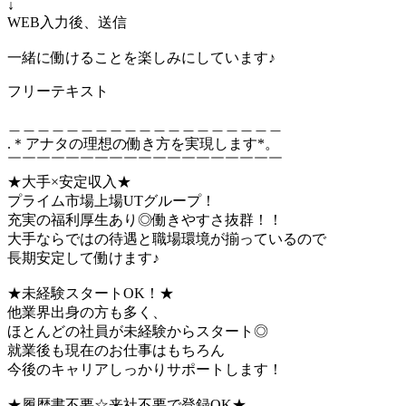
↓
WEB入力後、送信
一緒に働けることを楽しみにしています♪
フリーテキスト
＿＿＿＿＿＿＿＿＿＿＿＿＿＿＿＿＿＿＿
.＊アナタの理想の働き方を実現します*。
￣￣￣￣￣￣￣￣￣￣￣￣￣￣￣￣￣￣￣
★大手×安定収入★
プライム市場上場UTグループ！
充実の福利厚生あり◎働きやすさ抜群！！
大手ならではの待遇と職場環境が揃っているので
長期安定して働けます♪
★未経験スタートOK！★
他業界出身の方も多く、
ほとんどの社員が未経験からスタート◎
就業後も現在のお仕事はもちろん
今後のキャリアしっかりサポートします！
★履歴書不要☆来社不要で登録OK★