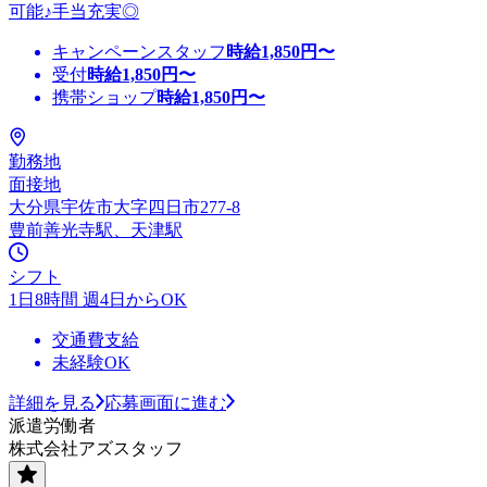
可能♪手当充実◎
キャンペーンスタッフ
時給
1,850
円〜
受付
時給
1,850
円〜
携帯ショップ
時給
1,850
円〜
勤務地
面接地
大分県宇佐市大字四日市277-8
豊前善光寺駅、天津駅
シフト
1日8時間 週4日からOK
交通費支給
未経験OK
詳細を見る
応募画面に進む
派遣労働者
株式会社アズスタッフ