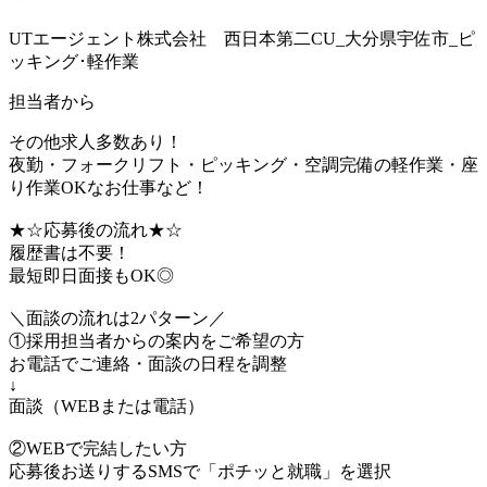
UTエージェント株式会社 西日本第二CU_大分県宇佐市_ピ
ッキング･軽作業
担当者から
その他求人多数あり！
夜勤・フォークリフト・ピッキング・空調完備の軽作業・座
り作業OKなお仕事など！
★☆応募後の流れ★☆
履歴書は不要！
最短即日面接もOK◎
＼面談の流れは2パターン／
①採用担当者からの案内をご希望の方
お電話でご連絡・面談の日程を調整
↓
面談（WEBまたは電話）
②WEBで完結したい方
応募後お送りするSMSで「ポチッと就職」を選択