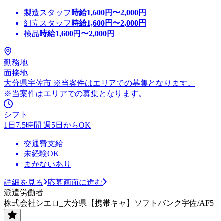
製造スタッフ
時給
1,600
円〜
2,000
円
組立スタッフ
時給
1,600
円〜
2,000
円
検品
時給
1,600
円〜
2,000
円
勤務地
面接地
大分県宇佐市 ※当案件はエリアでの募集となります。
※当案件はエリアでの募集となります。
シフト
1日7.5時間 週5日からOK
交通費支給
未経験OK
まかないあり
詳細を見る
応募画面に進む
派遣労働者
株式会社シエロ_大分県【携帯キャ】ソフトバンク宇佐/AF5