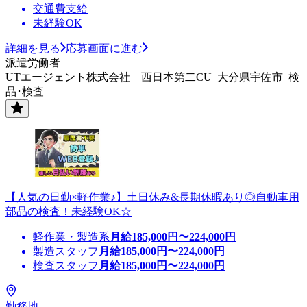
交通費支給
未経験OK
詳細を見る
応募画面に進む
派遣労働者
UTエージェント株式会社 西日本第二CU_大分県宇佐市_検
品･検査
【人気の日勤×軽作業♪】土日休み&長期休暇あり◎自動車用
部品の検査！未経験OK☆
軽作業・製造系
月給
185,000
円〜
224,000
円
製造スタッフ
月給
185,000
円〜
224,000
円
検査スタッフ
月給
185,000
円〜
224,000
円
勤務地