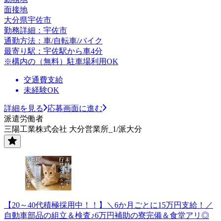
面接地
大分県宇佐市
勤務詳細：宇佐市
通勤方法：車/自転車/バイク
最寄り駅：宇佐駅から車4分
※構内の（無料）駐車場利用OK
交通費支給
未経験OK
詳細を見る
応募画面に進む
派遣労働者
三陽工業株式会社 大分営業所_1/派大分
【20～40代積極採用中！！】＼6か月ごとに15万円支給！／
自動車部品の組立＆検査♪6万円補助の寮完備＆食堂アリ◎