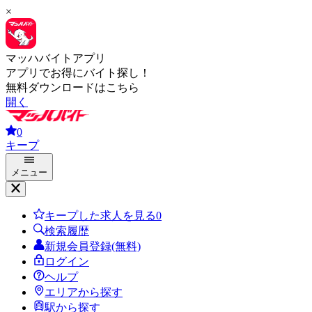
×
マッハバイトアプリ
アプリでお得にバイト探し！
無料ダウンロードはこちら
開く
0
キープ
メニュー
キープした求人を見る
0
検索履歴
新規会員登録(無料)
ログイン
ヘルプ
エリアから探す
駅から探す