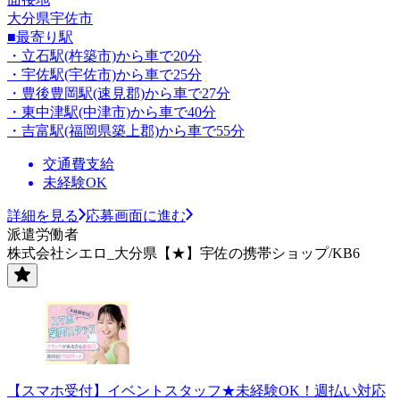
大分県宇佐市
■最寄り駅
・立石駅(杵築市)から車で20分
・宇佐駅(宇佐市)から車で25分
・豊後豊岡駅(速見郡)から車で27分
・東中津駅(中津市)から車で40分
・吉富駅(福岡県築上郡)から車で55分
交通費支給
未経験OK
詳細を見る
応募画面に進む
派遣労働者
株式会社シエロ_大分県【★】宇佐の携帯ショップ/KB6
【スマホ受付】イベントスタッフ★未経験OK！週払い対応