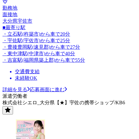
勤務地
面接地
大分県宇佐市
■最寄り駅
・立石駅(杵築市)から車で20分
・宇佐駅(宇佐市)から車で25分
・豊後豊岡駅(速見郡)から車で27分
・東中津駅(中津市)から車で40分
・吉富駅(福岡県築上郡)から車で55分
交通費支給
未経験OK
詳細を見る
応募画面に進む
派遣労働者
株式会社シエロ_大分県【★】宇佐の携帯ショップ/KB6