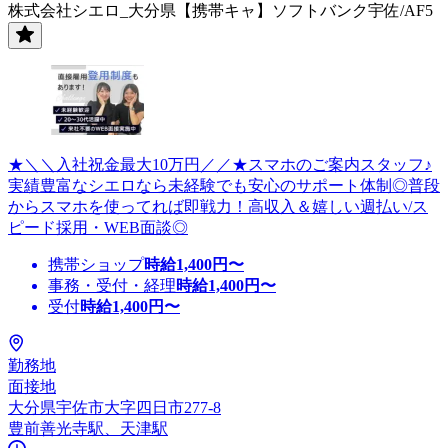
株式会社シエロ_大分県【携帯キャ】ソフトバンク宇佐/AF5
★＼＼入社祝金最大10万円／／★スマホのご案内スタッフ♪
実績豊富なシエロなら未経験でも安心のサポート体制◎普段
からスマホを使ってれば即戦力！高収入＆嬉しい週払い/ス
ピード採用・WEB面談◎
携帯ショップ
時給
1,400
円〜
事務・受付・経理
時給
1,400
円〜
受付
時給
1,400
円〜
勤務地
面接地
大分県宇佐市大字四日市277-8
豊前善光寺駅、天津駅