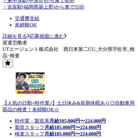
・東中津駅(中津市)から車で40分
・吉富駅(福岡県築上郡)から車で55分
交通費支給
未経験OK
詳細を見る
応募画面に進む
派遣労働者
UTエージェント株式会社 西日本第二CU_大分県宇佐市_検
品･検査
【人気の日勤×軽作業♪】土日休み&長期休暇あり◎自動車用
部品の検査！未経験OK☆
軽作業・製造系
月給
185,000
円〜
224,000
円
製造スタッフ
月給
185,000
円〜
224,000
円
検査スタッフ
月給
185,000
円〜
224,000
円