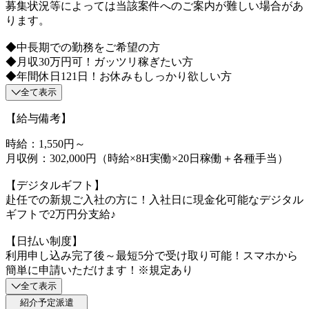
募集状況等によっては当該案件へのご案内が難しい場合があ
ります。
◆中長期での勤務をご希望の方
◆月収30万円可！ガッツリ稼ぎたい方
◆年間休日121日！お休みもしっかり欲しい方
全て表示
【給与備考】
時給：1,550円～
月収例：302,000円（時給×8H実働×20日稼働＋各種手当）
【デジタルギフト】
赴任での新規ご入社の方に！入社日に現金化可能なデジタル
ギフトで2万円分支給♪
【日払い制度】
利用申し込み完了後～最短5分で受け取り可能！スマホから
簡単に申請いただけます！※規定あり
全て表示
紹介予定派遣