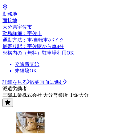
勤務地
面接地
大分県宇佐市
勤務詳細：宇佐市
通勤方法：車/自転車/バイク
最寄り駅：宇佐駅から車4分
※構内の（無料）駐車場利用OK
交通費支給
未経験OK
詳細を見る
応募画面に進む
派遣労働者
三陽工業株式会社 大分営業所_1/派大分