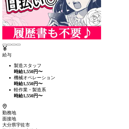
給与
製造スタッフ
時給
1,550
円〜
機械オペレーション
時給
1,550
円〜
軽作業・製造系
時給
1,550
円〜
勤務地
面接地
大分県宇佐市