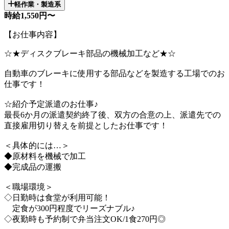
軽作業・製造系
時給1,550円〜
【お仕事内容】
☆★ディスクブレーキ部品の機械加工など★☆
自動車のブレーキに使用する部品などを製造する工場でのお
仕事です！
☆紹介予定派遣のお仕事♪
最長6か月の派遣契約終了後、双方の合意の上、派遣先での
直接雇用切り替えを前提としたお仕事です！
＜具体的には…＞
◆原材料を機械で加工
◆完成品の運搬
＜職場環境＞
◇日勤時は食堂が利用可能！
定食が300円程度でリーズナブル♪
◇夜勤時も予約制で弁当注文OK/1食270円◎