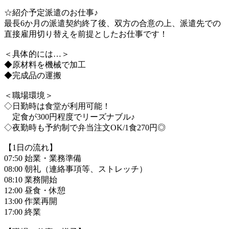
☆紹介予定派遣のお仕事♪
最長6か月の派遣契約終了後、双方の合意の上、派遣先での
直接雇用切り替えを前提としたお仕事です！
＜具体的には…＞
◆原材料を機械で加工
◆完成品の運搬
＜職場環境＞
◇日勤時は食堂が利用可能！
定食が300円程度でリーズナブル♪
◇夜勤時も予約制で弁当注文OK/1食270円◎
【1日の流れ】
07:50 始業・業務準備
08:00 朝礼（連絡事項等、ストレッチ）
08:10 業務開始
12:00 昼食・休憩
13:00 作業再開
17:00 終業