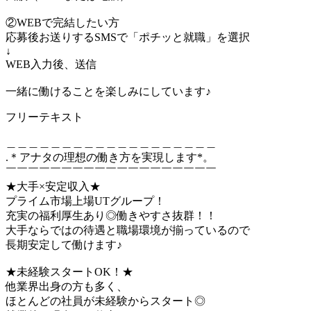
②WEBで完結したい方
応募後お送りするSMSで「ポチッと就職」を選択
↓
WEB入力後、送信
一緒に働けることを楽しみにしています♪
フリーテキスト
＿＿＿＿＿＿＿＿＿＿＿＿＿＿＿＿＿＿＿
.＊アナタの理想の働き方を実現します*。
￣￣￣￣￣￣￣￣￣￣￣￣￣￣￣￣￣￣￣
★大手×安定収入★
プライム市場上場UTグループ！
充実の福利厚生あり◎働きやすさ抜群！！
大手ならではの待遇と職場環境が揃っているので
長期安定して働けます♪
★未経験スタートOK！★
他業界出身の方も多く、
ほとんどの社員が未経験からスタート◎