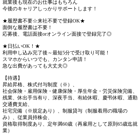
就業後も現在のお仕事はもちろん
今後のキャリアしっかりサポートします！
★履歴書不要☆来社不要で登録OK★
面倒な履歴書は不要！
応募後、電話面接orオンライン面接で登録完了◎
★日払いOK！★
利用申し込み完了後～最短5分で受け取り可能！
スマホからいつでも、カンタン申請！
急な出費があっても大丈夫◎
【待遇】
昇給昇格、株式付与制度（※）、
社会保険・雇用保険・健康保険・厚生年金・労災保険完備、
残業、休出手当有り、深夜手当、有給休暇、慶弔休暇、通勤
交通費支給、
社宅完備（※規定あり）、制服貸与（制服着用の職場の
み）、従業員持株会、
資格取得制度あり、定年満60歳（再雇用として原則65歳迄就
業）