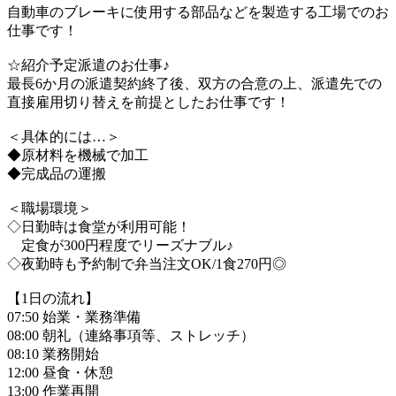
自動車のブレーキに使用する部品などを製造する工場でのお
仕事です！
☆紹介予定派遣のお仕事♪
最長6か月の派遣契約終了後、双方の合意の上、派遣先での
直接雇用切り替えを前提としたお仕事です！
＜具体的には…＞
◆原材料を機械で加工
◆完成品の運搬
＜職場環境＞
◇日勤時は食堂が利用可能！
定食が300円程度でリーズナブル♪
◇夜勤時も予約制で弁当注文OK/1食270円◎
【1日の流れ】
07:50 始業・業務準備
08:00 朝礼（連絡事項等、ストレッチ）
08:10 業務開始
12:00 昼食・休憩
13:00 作業再開