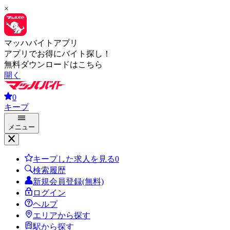
×
マッハバイトアプリ
アプリでお得にバイト探し！
無料ダウンロードはこちら
開く
0
キープ
メニュー
キープした求人を見る
0
検索履歴
新規会員登録(無料)
ログイン
ヘルプ
エリアから探す
駅から探す