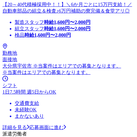
【20～40代積極採用中！！】＼6か月ごとに15万円支給！／
自動車部品の組立＆検査♪6万円補助の寮完備＆食堂アリ◎
製造スタッフ
時給
1,600
円〜
2,000
円
組立スタッフ
時給
1,600
円〜
2,000
円
検品
時給
1,600
円〜
2,000
円
勤務地
面接地
大分県宇佐市 ※当案件はエリアでの募集となります。
※当案件はエリアでの募集となります。
シフト
1日7.5時間 週5日からOK
交通費支給
未経験OK
まかないあり
詳細を見る
応募画面に進む
派遣労働者