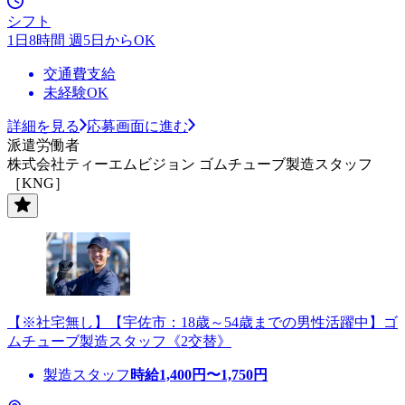
シフト
1日8時間 週5日からOK
交通費支給
未経験OK
詳細を見る
応募画面に進む
派遣労働者
株式会社ティーエムビジョン ゴムチューブ製造スタッフ
［KNG］
【※社宅無し】【宇佐市：18歳～54歳までの男性活躍中】ゴ
ムチューブ製造スタッフ《2交替》
製造スタッフ
時給
1,400
円〜
1,750
円