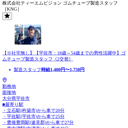
株式会社ティーエムビジョン ゴムチューブ製造スタッフ
［KNG］
【※社宅無し】【宇佐市：18歳～54歳までの男性活躍中】ゴ
ムチューブ製造スタッフ《2交替》
製造スタッフ
時給
1,400
円〜
1,750
円
勤務地
面接地
大分県宇佐市
■最寄り駅
・立石駅(杵築市)から車で20分
・宇佐駅(宇佐市)から車で25分
・豊後豊岡駅(速見郡)から車で27分