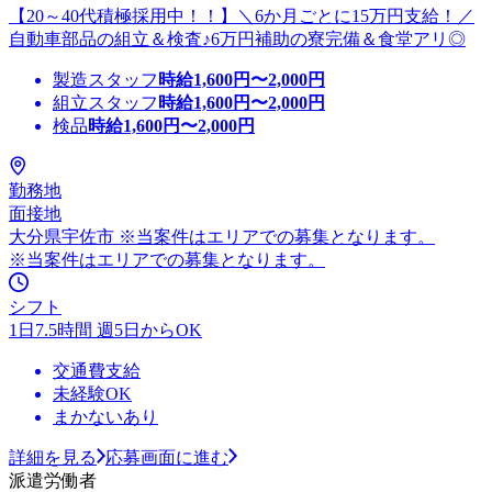
【20～40代積極採用中！！】＼6か月ごとに15万円支給！／
自動車部品の組立＆検査♪6万円補助の寮完備＆食堂アリ◎
製造スタッフ
時給
1,600
円〜
2,000
円
組立スタッフ
時給
1,600
円〜
2,000
円
検品
時給
1,600
円〜
2,000
円
勤務地
面接地
大分県宇佐市 ※当案件はエリアでの募集となります。
※当案件はエリアでの募集となります。
シフト
1日7.5時間 週5日からOK
交通費支給
未経験OK
まかないあり
詳細を見る
応募画面に進む
派遣労働者