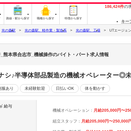
186,424件
の
す
路線・駅から探す
職種から探す
特徴から探す
キー
光の森駅
光の森駅、軽作業・製造系
光の森駅、工場
UTエージェ
U_熊本県合志市_機械操作のバイト・パート求人情報
ナシ♪半導体部品製造の機械オペレーター◎未
制服あり
未経験歓迎
日払いOK
体を動かす
給与
機械オペレーション：
月給205,000円〜25
組立スタッフ：
月給205,000円〜250,000