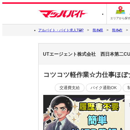
エリアから探
アルバイト・バイト求人TOP
熊本県
熊本市
UTエージェント株式会社 西日本第二C
コツコツ軽作業☆力仕事ほぼ
交通費支給
バイク通勤OK