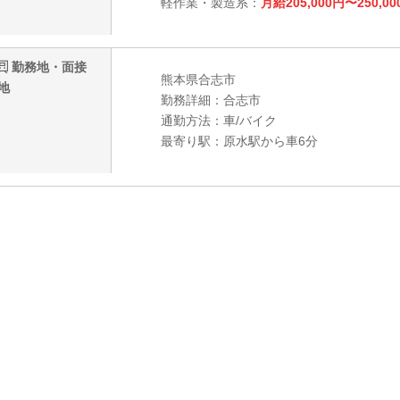
軽作業・製造系：
月給205,000円〜250,00
勤務地・面接
熊本県合志市
地
勤務詳細：合志市
通勤方法：車/バイク
最寄り駅：原水駅から車6分