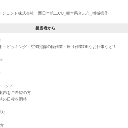
ージェント株式会社 西日本第二CU_熊本県合志市_機械操作
担当者から
！
ト・ピッキング・空調完備の軽作業・座り作業OKなお仕事など！
☆
◎
ターン／
案内をご希望の方
談の日程を調整
電話）
方