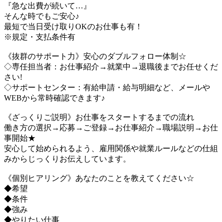
『急な出費が続いて…』
そんな時でもご安心♪
最短で当日受け取りOKのお仕事も有！
※規定・支払条件有
《抜群のサポート力》安心のダブルフォロー体制☆
◇専任担当者：お仕事紹介→就業中→退職後までお任せくだ
さい!
◇サポートセンター：有給申請・給与明細など、メールや
WEBから常時確認できます♪
《ざっくりご説明》お仕事をスタートするまでの流れ
働き方の選択→応募→ご登録→お仕事紹介→職場説明→お仕
事開始★
安心して始められるよう、雇用関係や就業ルールなどの仕組
みからじっくりお伝えしています。
《個別ヒアリング》あなたのことを教えてください☆
◆希望
◆条件
◆強み
◆やりたい仕事