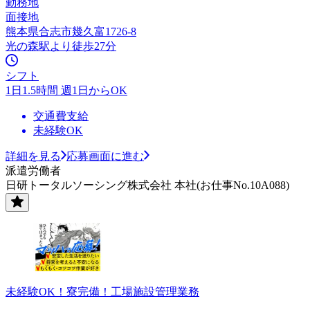
勤務地
面接地
熊本県合志市幾久富1726-8
光の森駅より徒歩27分
シフト
1日1.5時間 週1日からOK
交通費支給
未経験OK
詳細を見る
応募画面に進む
派遣労働者
日研トータルソーシング株式会社 本社(お仕事No.10A088)
未経験OK！寮完備！工場施設管理業務