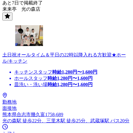
あと7日で掲載終了
来来亭 光の森店
土日祝オールタイム＆平日の22時以降入れる方歓迎★ホー
ル/キッチン
キッチンスタッフ
時給
1,280
円〜
1,600
円
ホールスタッフ
時給
1,280
円〜
1,600
円
皿洗い・洗い場
時給
1,280
円〜
1,600
円
勤務地
面接地
熊本県合志市幾久富1758-689
光の森駅 徒歩22分、三里木駅 徒歩25分、武蔵塚駅 バス20分