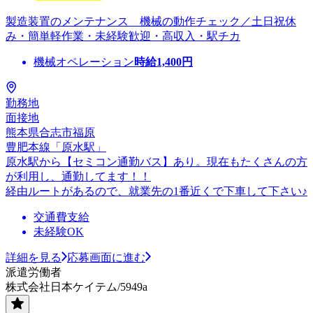
製造装置のメンテナンス 機械の動作チェック／土日祝休
み・簡単軽作業・未経験歓迎・高収入・駅チカ
機械オペレーション
時給
1,400
円
勤務地
面接地
熊本県合志市福原
豊肥本線「原水駅」
原水駅から【セミコン通勤バス】あり。現在もたくさんの方
が利用し、通勤してます！！
経由ルートがあるので、就業先の1番近くで下車して下さい♪
交通費支給
未経験OK
詳細を見る
応募画面に進む
派遣労働者
株式会社日本ケイテム/5949a