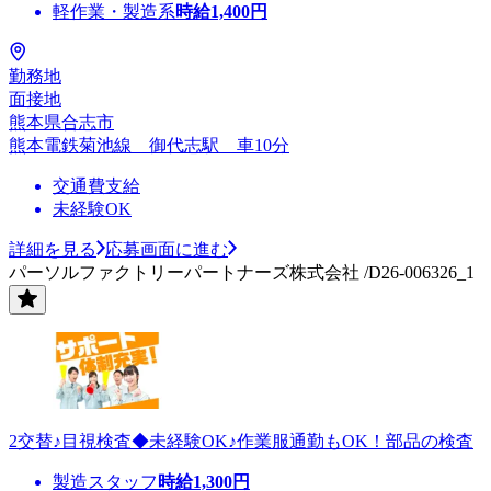
軽作業・製造系
時給
1,400
円
勤務地
面接地
熊本県合志市
熊本電鉄菊池線 御代志駅 車10分
交通費支給
未経験OK
詳細を見る
応募画面に進む
パーソルファクトリーパートナーズ株式会社 /D26-006326_1
2交替♪目視検査◆未経験OK♪作業服通勤もOK！部品の検査
製造スタッフ
時給
1,300
円