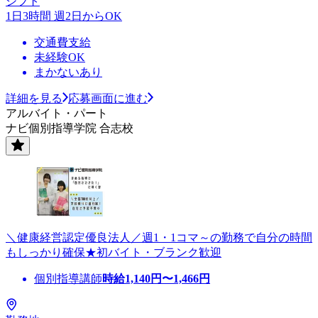
シフト
1日3時間 週2日からOK
交通費支給
未経験OK
まかないあり
詳細を見る
応募画面に進む
アルバイト・パート
ナビ個別指導学院 合志校
＼健康経営認定優良法人／週1・1コマ～の勤務で自分の時間
もしっかり確保★初バイト・ブランク歓迎
個別指導講師
時給
1,140
円〜
1,466
円