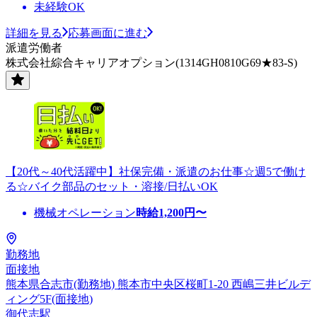
未経験OK
詳細を見る
応募画面に進む
派遣労働者
株式会社綜合キャリアオプション(1314GH0810G69★83-S)
【20代～40代活躍中】社保完備・派遣のお仕事☆週5で働け
る☆バイク部品のセット・溶接/日払いOK
機械オペレーション
時給
1,200
円〜
勤務地
面接地
熊本県合志市(勤務地) 熊本市中央区桜町1-20 西嶋三井ビルデ
ィング5F(面接地)
御代志駅