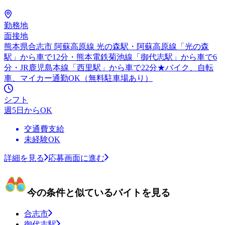
勤務地
面接地
熊本県合志市 阿蘇高原線 光の森駅・阿蘇高原線「光の森
駅」から車で12分・熊本電鉄菊池線「御代志駅」から車で6
分・JR鹿児島本線「西里駅」から車で22分★バイク、自転
車、マイカー通勤OK（無料駐車場あり）
シフト
週5日からOK
交通費支給
未経験OK
詳細を見る
応募画面に進む
今の条件と似ているバイトを見る
合志市
御代志駅