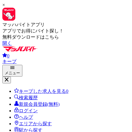
×
マッハバイトアプリ
アプリでお得にバイト探し！
無料ダウンロードはこちら
開く
0
キープ
メニュー
キープした求人を見る
0
検索履歴
新規会員登録(無料)
ログイン
ヘルプ
エリアから探す
駅から探す