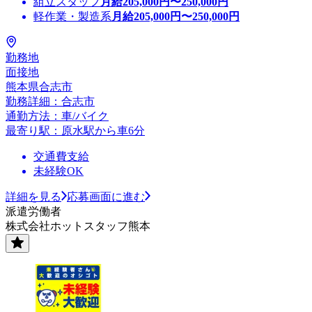
組立スタッフ
月給
205,000
円〜
250,000
円
軽作業・製造系
月給
205,000
円〜
250,000
円
勤務地
面接地
熊本県合志市
勤務詳細：合志市
通勤方法：車/バイク
最寄り駅：原水駅から車6分
交通費支給
未経験OK
詳細を見る
応募画面に進む
派遣労働者
株式会社ホットスタッフ熊本