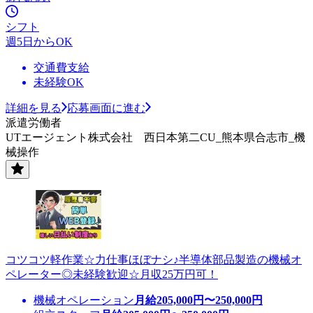
シフト
週5日からOK
交通費支給
未経験OK
詳細を見る
応募画面に進む
派遣労働者
UTエージェント株式会社 西日本第二CU_熊本県合志市_機
械操作
コツコツ軽作業☆力仕事ほぼナシ♪半導体部品製造の機械オ
ペレーター◎未経験歓迎☆月収25万円可！
機械オペレーション
月給
205,000
円〜
250,000
円