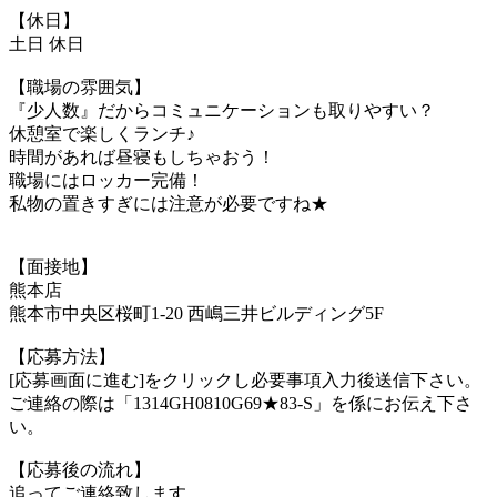
【休日】
土日 休日
【職場の雰囲気】
『少人数』だからコミュニケーションも取りやすい？
休憩室で楽しくランチ♪
時間があれば昼寝もしちゃおう！
職場にはロッカー完備！
私物の置きすぎには注意が必要ですね★
【面接地】
熊本店
熊本市中央区桜町1-20 西嶋三井ビルディング5F
【応募方法】
[応募画面に進む]をクリックし必要事項入力後送信下さい。
ご連絡の際は「1314GH0810G69★83-S」を係にお伝え下さ
い。
【応募後の流れ】
追ってご連絡致します。