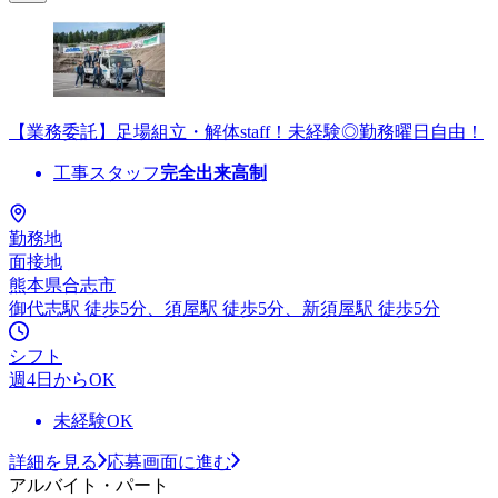
【業務委託】足場組立・解体staff！未経験◎勤務曜日自由！
工事スタッフ
完全出来高制
勤務地
面接地
熊本県合志市
御代志駅 徒歩5分、須屋駅 徒歩5分、新須屋駅 徒歩5分
シフト
週4日からOK
未経験OK
詳細を見る
応募画面に進む
アルバイト・パート