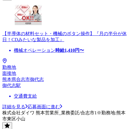
【半導体の材料セット・機械のボタン操作】『月の半分が休
日！CDみたいな製品を加工』
機械オペレーション
時給
1,410
円〜
勤務地
面接地
熊本県合志市御代志
御代志駅
交通費支給
詳細を見る
応募画面に進む
株式会社ダイワ 熊本営業所_業務委託/合志市1※勤務地:熊本
市東区小山