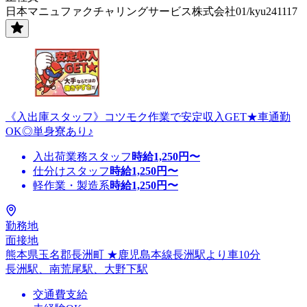
日本マニュファクチャリングサービス株式会社01/kyu241117
《入出庫スタッフ》コツモク作業で安定収入GET★車通勤
OK◎単身寮あり♪
入出荷業務スタッフ
時給
1,250
円〜
仕分けスタッフ
時給
1,250
円〜
軽作業・製造系
時給
1,250
円〜
勤務地
面接地
熊本県玉名郡長洲町 ★鹿児島本線長洲駅より車10分
長洲駅、南荒尾駅、大野下駅
交通費支給