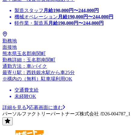
製造スタッフ
月給
190,000
円〜
244,000
円
機械オペレーション
月給
190,000
円〜
244,000
円
軽作業・製造系
月給
190,000
円〜
244,000
円
勤務地
面接地
熊本県玉名郡南関町
勤務詳細：玉名郡南関町
通勤方法：車/バイク
最寄り駅：西鉄銀水駅から車25分
※構内の（無料）駐車場利用OK
交通費支給
未経験OK
詳細を見る
応募画面に進む
パーソルファクトリーパートナーズ株式会社 /D26-004787_1