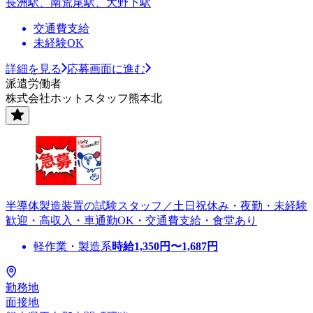
長洲駅、南荒尾駅、大野下駅
交通費支給
未経験OK
詳細を見る
応募画面に進む
派遣労働者
株式会社ホットスタッフ熊本北
半導体製造装置の試験スタッフ／土日祝休み・夜勤・未経験
歓迎・高収入・車通勤OK・交通費支給・食堂あり
軽作業・製造系
時給
1,350
円〜
1,687
円
勤務地
面接地