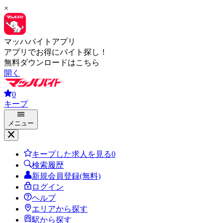
×
マッハバイトアプリ
アプリでお得にバイト探し！
無料ダウンロードはこちら
開く
0
キープ
メニュー
キープした求人を見る
0
検索履歴
新規会員登録(無料)
ログイン
ヘルプ
エリアから探す
駅から探す