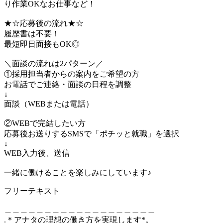
り作業OKなお仕事など！
★☆応募後の流れ★☆
履歴書は不要！
最短即日面接もOK◎
＼面談の流れは2パターン／
①採用担当者からの案内をご希望の方
お電話でご連絡・面談の日程を調整
↓
面談（WEBまたは電話）
②WEBで完結したい方
応募後お送りするSMSで「ポチッと就職」を選択
↓
WEB入力後、送信
一緒に働けることを楽しみにしています♪
フリーテキスト
＿＿＿＿＿＿＿＿＿＿＿＿＿＿＿＿＿＿＿
.＊アナタの理想の働き方を実現します*。