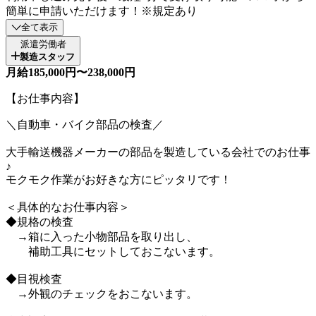
簡単に申請いただけます！※規定あり
全て表示
派遣労働者
製造スタッフ
月給185,000円〜238,000円
【お仕事内容】
＼自動車・バイク部品の検査／
大手輸送機器メーカーの部品を製造している会社でのお仕事
♪
モクモク作業がお好きな方にピッタリです！
＜具体的なお仕事内容＞
◆規格の検査
→箱に入った小物部品を取り出し、
補助工具にセットしておこないます。
◆目視検査
→外観のチェックをおこないます。