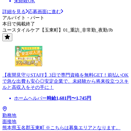
未経験OK
詳細を見る
応募画面に進む
アルバイト・パート
本日で掲載終了
ユースタイルケア【玉東町】01_重訪_非常勤_夜勤/Jb
【夜間見守りSTAFF】3日で専門資格を無料GET！前払いOK
で急な出費も安心◎安定企業で、未経験から将来役立つスキ
ルと高収入をその手に！
ホームヘルパー
時給
1,681
円〜
1,745
円
勤務地
面接地
熊本県玉名郡玉東町 ※こちらは募集エリアとなります。