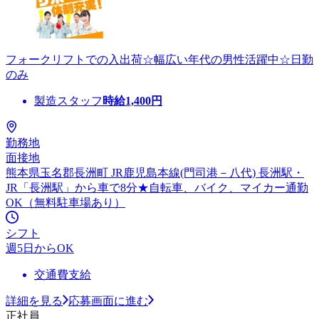
フォークリフトでの入出荷☆幅広い年代の男性活躍中☆日勤
のみ
製造スタッフ
時給
1,400
円
勤務地
面接地
熊本県玉名郡長洲町 JR鹿児島本線(門司港－八代) 長洲駅・
JR「長洲駅」から車で8分★自転車、バイク、マイカー通勤
OK（無料駐車場あり）
シフト
週5日からOK
交通費支給
詳細を見る
応募画面に進む
正社員