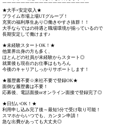
￣￣￣￣￣￣￣￣￣￣￣￣￣￣￣￣￣￣￣
★大手×安定収入★
プライム市場上場UTグループ！
充実の福利厚生あり◎働きやすさ抜群！！
大手ならではの待遇と職場環境が揃っているので
長期安定して働けます♪
★未経験スタートOK！★
他業界出身の方も多く、
ほとんどの社員が未経験からスタート◎
就業後も現在のお仕事はもちろん
今後のキャリアしっかりサポートします！
★履歴書不要☆来社不要で登録OK★
面倒な履歴書は不要！
応募後、電話面接orオンライン面接で登録完了◎
★日払いOK！★
利用申し込み完了後～最短5分で受け取り可能！
スマホからいつでも、カンタン申請！
急な出費があっても大丈夫◎