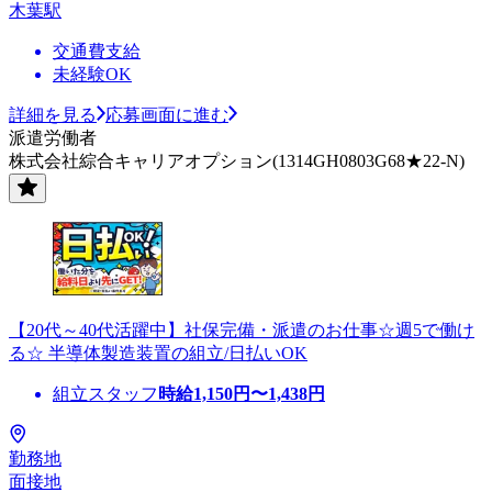
木葉駅
交通費支給
未経験OK
詳細を見る
応募画面に進む
派遣労働者
株式会社綜合キャリアオプション(1314GH0803G68★22-N)
【20代～40代活躍中】社保完備・派遣のお仕事☆週5で働け
る☆ 半導体製造装置の組立/日払いOK
組立スタッフ
時給
1,150
円〜
1,438
円
勤務地
面接地