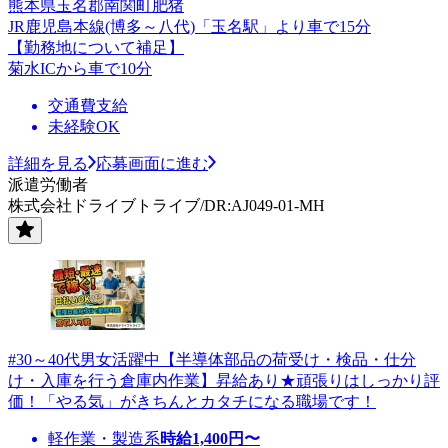
熊本県玉名郡南関町肥猪
JR鹿児島本線(博多～八代)「玉名駅」より車で15分
【勤務地について補足】
菊水ICから車で10分
交通費支給
未経験OK
詳細を見る
応募画面に進む
派遣労働者
株式会社ドライブトライブ/DR:AJ049-01-MH
#30～40代男女活躍中【半導体部品の荷受け・検品・仕分
け・入庫を行う倉庫内作業】昇給あり★頑張りはしっかり評
価！「やる気」がきちんとカタチになる職場です！
軽作業・製造系
時給
1,400
円〜