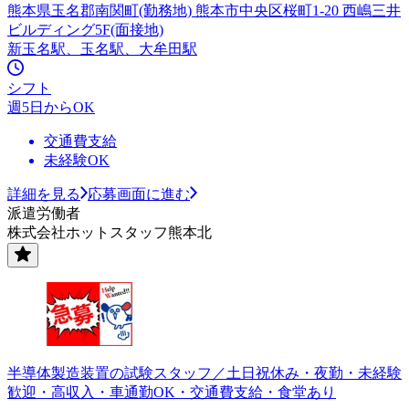
熊本県玉名郡南関町(勤務地) 熊本市中央区桜町1-20 西嶋三井
ビルディング5F(面接地)
新玉名駅、玉名駅、大牟田駅
シフト
週5日からOK
交通費支給
未経験OK
詳細を見る
応募画面に進む
派遣労働者
株式会社ホットスタッフ熊本北
半導体製造装置の試験スタッフ／土日祝休み・夜勤・未経験
歓迎・高収入・車通勤OK・交通費支給・食堂あり