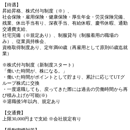
【待遇】
昇給昇格、株式付与制度（※）、
社会保険・雇用保険・健康保険・厚生年金・労災保険完備、
残業、休出手当有り、深夜手当、有給休暇、慶弔休暇、通勤
交通費支給、
社宅完備（※規定あり）、制服貸与（制服着用の職場の
み）、従業員持株会、
資格取得制度あり、定年満60歳（再雇用として原則65歳迄就
業）
※株式付与制度（新制度スタート）
「働いた時間が、株になる。」
・働いた時間がポイントとして貯まり、累計に応じてUTグ
ループ株式に交換
・一度退職しても、戻ってきた際には過去の労働時間から再
び積み上げが可能(※)
※退職後5年以内、規定あり
【交通費】
上限30,000円まで支給 ※会社規定有り