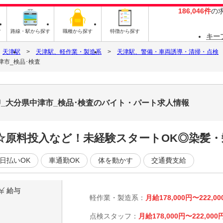
186,046件
の
す
路線・駅から探す
職種から探す
特徴から探す
キー
天津駅
天津駅、軽作業・製造系
天津駅、警備・車両誘導・清掃・点検
津市_検品･検査
U_大分県中津市_検品･検査のバイト・パート求人情報
☆原料投入など！未経験スタートOK◎染髪・
日払いOK
車通勤OK
体を動かす
交通費支給
給与
軽作業・製造系：
月給178,000円〜222,00
点検スタッフ：
月給178,000円〜222,000