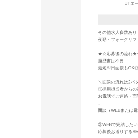
UTエ
その他求人多数あり
夜勤・フォークリフ
★☆応募後の流れ★
履歴書は不要！
最短即日面接もOK
＼面談の流れは2パ
①採用担当者からの
お電話でご連絡・面
↓
面談（WEBまたは
②WEBで完結したい
応募後お送りするS