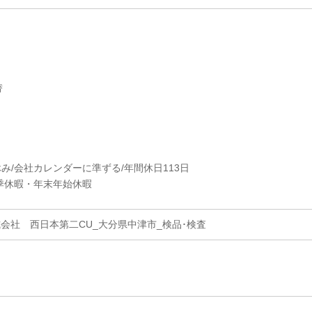
替
休み/会社カレンダーに準ずる/年間休日113日
季休暇・年末年始休暇
会社 西日本第二CU_大分県中津市_検品･検査