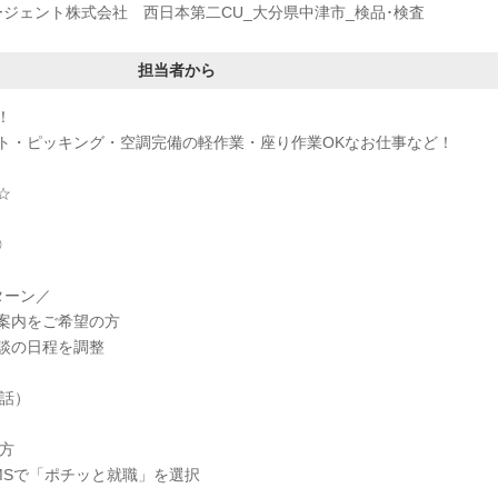
ージェント株式会社 西日本第二CU_大分県中津市_検品･検査
担当者から
！
ト・ピッキング・空調完備の軽作業・座り作業OKなお仕事など！
☆
◎
ターン／
案内をご希望の方
談の日程を調整
電話）
方
MSで「ポチッと就職」を選択