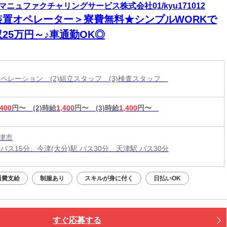
マニュファクチャリングサービス株式会社01/kyu171012
装置オペレーター＞寮費無料★シンプルWORKで
25万円～♪車通勤OK◎
械オペレーション (2)組立スタッフ (3)検査スタッフ
,400
円〜
(2)時給
1,400
円〜
(3)時給
1,400
円〜
津市
バス15分、今津(大分)駅 バス30分、天津駅 バス30分
通費支給
制服あり
スキルが身に付く
日払いOK
すぐ応募する