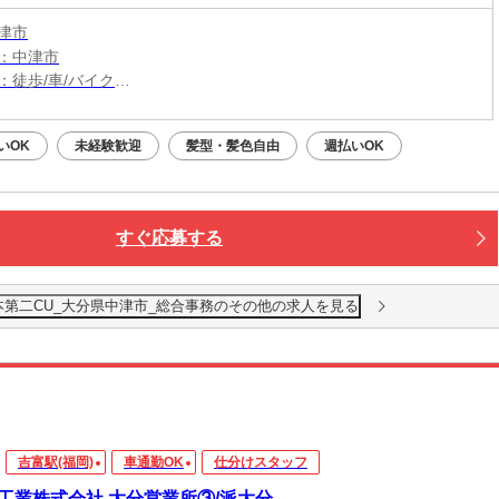
津市
：中津市
：徒歩/車/バイク
：中津駅から車11分
いOK
未経験歓迎
髪型・髪色自由
週払いOK
すぐ応募する
本第二CU_大分県中津市_総合事務のその他の求人を見る
吉富駅(福岡)
車通勤OK
仕分けスタッフ
工業株式会社 大分営業所③/派大分