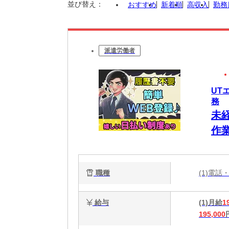
並び替え：
おすすめ
新着順
高収入
勤務
派遣労働者
UT
務
未
作
職種
(1)電話
給与
(1)月給
1
195,000