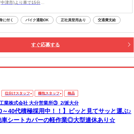
(中津市)より車で15分
(宇佐市)より車で25分
(豊前市)より車で25分
身に付く
バイク通勤OK
正社員登用あり
交通費支給
(築上町)より車で30分
(行橋市)より車で51分
すぐ応募する
仕分けスタッフ
梱包スタッフ
検品
工業株式会社 大分営業所③_2/派大分
20～40代積極採用中！！】ピッと見てサッと運ぶ♪
動車シートカバーの軽作業◎大型連休あり☆