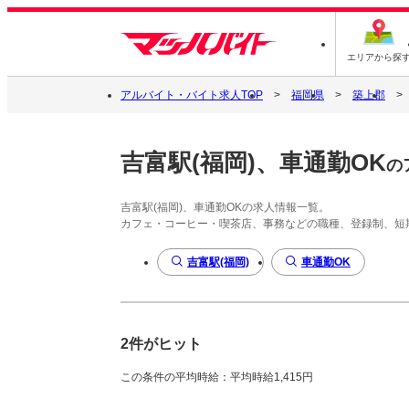
エリアから探
アルバイト・バイト求人TOP
福岡県
築上郡
吉富駅(福岡)、車通勤OK
の
吉富駅(福岡)、車通勤OKの求人情報一覧。
カフェ・コーヒー・喫茶店、事務などの職種、登録制、短
吉富駅(福岡)
車通勤OK
2件がヒット
この条件の平均時給：平均時給1,415円