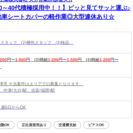
20～40代積極採用中！！】ピッと見てサッと運ぶ♪
動車シートカバーの軽作業◎大型連休あり☆
けスタッフ (2)梱包スタッフ (3)検品
,200
円〜
1,500
円
(2)時給
1,200
円〜
1,500
円
(3)時給
1,200
円〜
津市 ※当案件はエリアでの募集となります。
、中津(大分)駅、吉富(福岡)駅
 週5日からOK
勤OK
正社員登用あり
交通費支給
ピアスOK