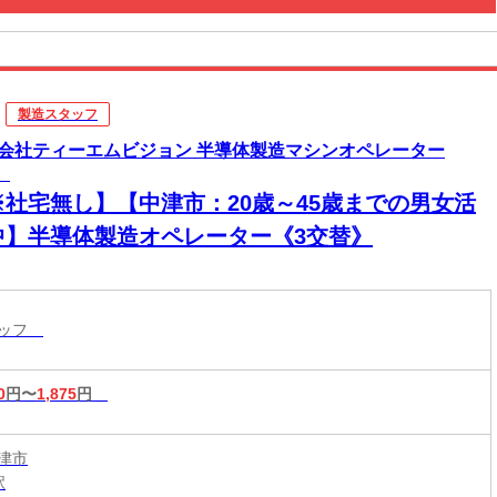
製造スタッフ
会社ティーエムビジョン 半導体製造マシンオペレーター
］
※社宅無し】【中津市：20歳～45歳までの男女活
中】半導体製造オペレーター《3交替》
タッフ
0
円〜
1,875
円
津市
駅