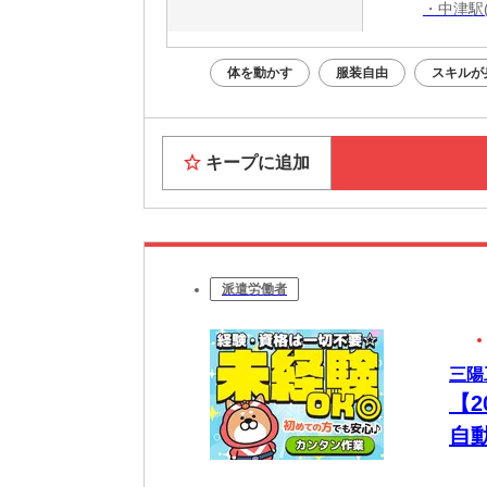
・中津駅
・宇佐駅
・宇島駅
体を動かす
服装自由
スキルが
・椎田駅
・行橋駅
キープに追加
派遣労働者
三陽
【
自