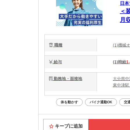
日本
＜
月収
職種
(1)機
給与
(1)時給
1
勤務地・面接地
大分県中
東中津駅 
体を動かす
バイク通勤OK
交
キープに追加