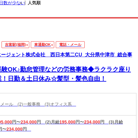
日数が少ない
人気順
吉富駅(福岡)
車通勤OK
電話・メール
エージェント株式会社 西日本第二CU_大分県中津市_総合事
経験OK♪勤怠管理などの労務事務◆ラクラク座り
業！日勤＆土日休み☆髪型・髪色自由！
・メール (2)一般事務 (3)オフィス系
95,000
円〜
234,000
円
(2)月給
195,000
円〜
234,000
円
(3)月給
円〜
234,000
円