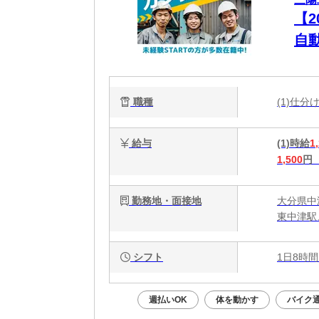
【
自
職種
(1)仕分
給与
(1)時給
1
1,500
円
勤務地・面接地
大分県中
東中津駅
シフト
1日8時間
週払いOK
体を動かす
バイク通