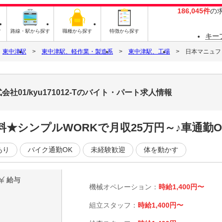
186,045件
の
す
路線・駅から探す
職種から探す
特徴から探す
キー
東中津駅
東中津駅、軽作業・製造系
東中津駅、工場
日本マニュファ
01/kyu171012-Tのバイト・パート求人情報
★シンプルWORKで月収25万円～♪車通勤O
あり
バイク通勤OK
未経験歓迎
体を動かす
給与
機械オペレーション：
時給1,400円〜
組立スタッフ：
時給1,400円〜