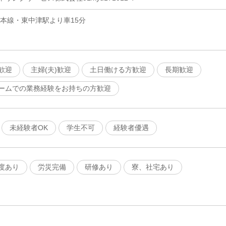
豊本線・東中津駅より車15分
歓迎
主婦(夫)歓迎
土日働ける方歓迎
長期歓迎
ームでの業務経験をお持ちの方歓迎
未経験者OK
学生不可
経験者優遇
度あり
労災完備
研修あり
寮、社宅あり