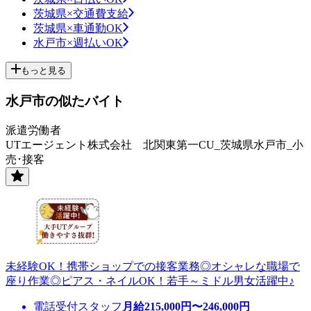
茨城県×交通費支給
茨城県×車通勤OK
水戸市×週払いOK
もっと見る
水戸市の似たバイト
派遣労働者
UTエージェント株式会社 北関東第一CU_茨城県水戸市_小
売･接客
未経験OK！携帯ショップでの接客業務◎オシャレな職場で
座り作業◎ピアス・ネイルOK！若手～ミドル男女活躍中♪
電話受付スタッフ
月給
215,000
円〜
246,000
円