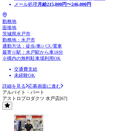
メール処理
月給
215,000
円〜
246,000
円
勤務地
面接地
茨城県水戸市
勤務地：水戸市
通勤方法：徒歩/車/バス/電車
最寄り駅：水戸駅から車18分
※構内の無料駐車場利用OK
交通費支給
未経験OK
詳細を見る
応募画面に進む
アルバイト・パート
アストロプロダクツ 水戸店[67]