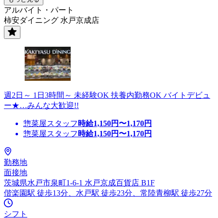
アルバイト・パート
柿安ダイニング 水戸京成店
週2日～ 1日3時間～ 未経験OK 扶養内勤務OK バイトデビュ
ー★…みんな大歓迎!!
惣菜屋スタッフ
時給
1,150
円〜
1,170
円
惣菜屋スタッフ
時給
1,150
円〜
1,170
円
勤務地
面接地
茨城県水戸市泉町1-6-1 水戸京成百貨店 B1F
偕楽園駅 徒歩13分、水戸駅 徒歩23分、常陸青柳駅 徒歩27分
シフト