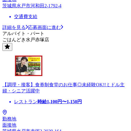
茨城県水戸市河和田2-1792-4
交通費支給
詳細を見る
応募画面に進む
アルバイト・パート
ごはんどき水戸赤塚店
【調理・接客】食券制食堂のお仕事◎未経験OK!!ミドル主
婦・シニア活躍中
レストラン
時給
1,100
円〜
1,150
円
勤務地
面接地