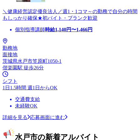
＼健康経営認定優良法人／週1・1コマ～の勤務で自分の時間
もしっかり確保★初バイト・ブランク歓迎
個別指導講師
時給
1,140
円〜
1,466
円
勤務地
面接地
茨城県水戸市笠原町1050-1
偕楽園駅 徒歩26分
シフト
1日1.5時間 週1日からOK
交通費支給
未経験OK
詳細を見る
応募画面に進む
水戸市の新着アルバイト