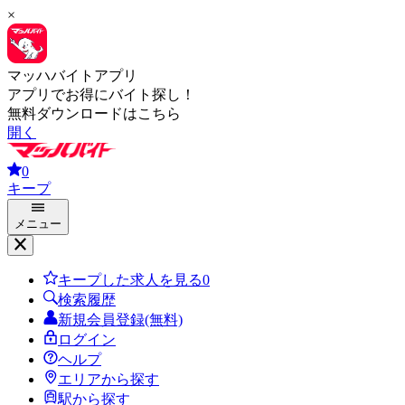
×
マッハバイトアプリ
アプリでお得にバイト探し！
無料ダウンロードはこちら
開く
0
キープ
メニュー
キープした求人を見る
0
検索履歴
新規会員登録(無料)
ログイン
ヘルプ
エリアから探す
駅から探す