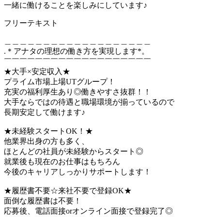
一緒に働けることを楽しみにしています♪
フリーテキスト
＿＿＿＿＿＿＿＿＿＿＿＿＿＿＿＿＿＿＿
.＊アナタの理想の働き方を実現します*。
￣￣￣￣￣￣￣￣￣￣￣￣￣￣￣￣￣￣￣
★大手×安定収入★
プライム市場上場UTグループ！
充実の福利厚生あり◎働きやすさ抜群！！
大手ならではの待遇と職場環境が揃っているので
長期安定して働けます♪
★未経験スタートOK！★
他業界出身の方も多く、
ほとんどの社員が未経験からスタート◎
就業後も現在のお仕事はもちろん
今後のキャリアしっかりサポートします！
★履歴書不要☆来社不要で登録OK★
面倒な履歴書は不要！
応募後、電話面接orオンライン面接で登録完了◎