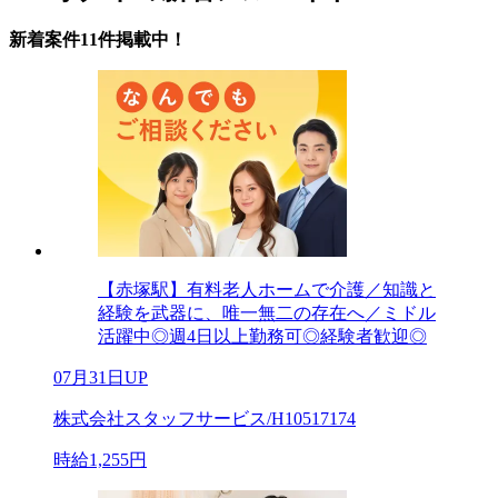
新着案件11件掲載中！
【赤塚駅】有料老人ホームで介護／知識と
経験を武器に、唯一無二の存在へ／ミドル
活躍中◎週4日以上勤務可◎経験者歓迎◎
07月31日UP
株式会社スタッフサービス/H10517174
時給1,255円