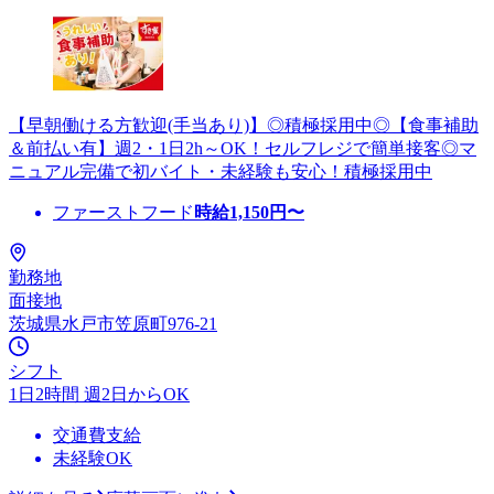
【早朝働ける方歓迎(手当あり)】◎積極採用中◎【食事補助
＆前払い有】週2・1日2h～OK！セルフレジで簡単接客◎マ
ニュアル完備で初バイト・未経験も安心！積極採用中
ファーストフード
時給
1,150
円〜
勤務地
面接地
茨城県水戸市笠原町976-21
シフト
1日2時間 週2日からOK
交通費支給
未経験OK