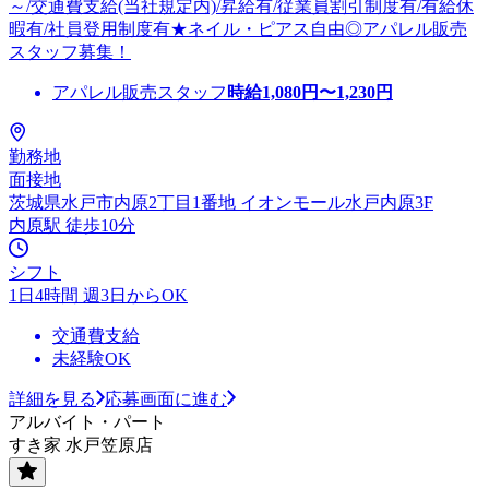
～/交通費支給(当社規定内)/昇給有/従業員割引制度有/有給休
暇有/社員登用制度有★ネイル・ピアス自由◎アパレル販売
スタッフ募集！
アパレル販売スタッフ
時給
1,080
円〜
1,230
円
勤務地
面接地
茨城県水戸市内原2丁目1番地 イオンモール水戸内原3F
内原駅 徒歩10分
シフト
1日4時間 週3日からOK
交通費支給
未経験OK
詳細を見る
応募画面に進む
アルバイト・パート
すき家 水戸笠原店