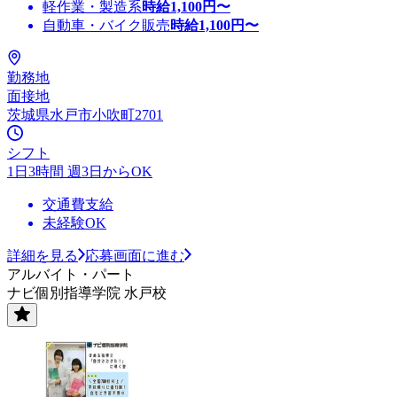
軽作業・製造系
時給
1,100
円〜
自動車・バイク販売
時給
1,100
円〜
勤務地
面接地
茨城県水戸市小吹町2701
シフト
1日3時間 週3日からOK
交通費支給
未経験OK
詳細を見る
応募画面に進む
アルバイト・パート
ナビ個別指導学院 水戸校