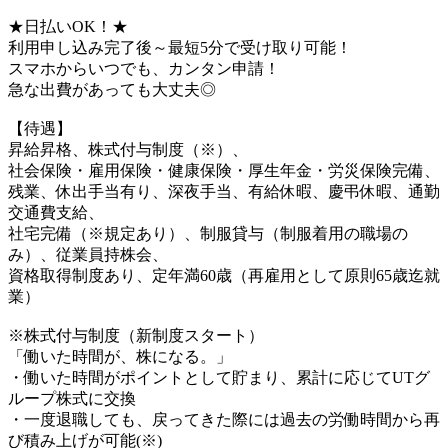
★日払いOK！★
利用申し込み完了後～最短5分で受け取り可能！
スマホからいつでも、カンタン申請！
急な出費があっても大丈夫◎
【待遇】
昇給昇格、株式付与制度（※）、
社会保険・雇用保険・健康保険・厚生年金・労災保険完備、
残業、休出手当有り、深夜手当、有給休暇、慶弔休暇、通勤
交通費支給、
社宅完備（※規定あり）、制服貸与（制服着用の職場の
み）、従業員持株会、
資格取得制度あり、定年満60歳（再雇用として原則65歳迄就
業）
※株式付与制度（新制度スタート）
「働いた時間が、株になる。」
・働いた時間がポイントとして貯まり、累計に応じてUTグ
ループ株式に交換
・一度退職しても、戻ってきた際には過去の労働時間から再
び積み上げが可能(※)