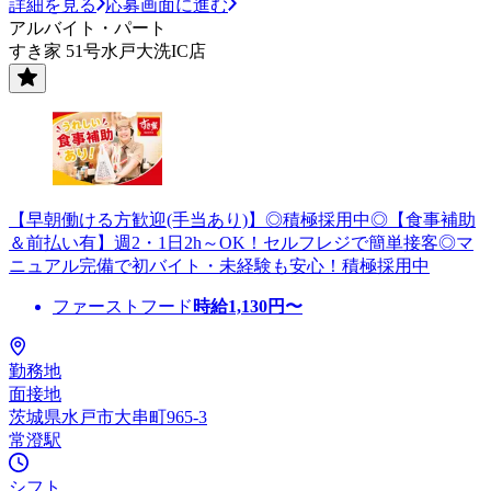
詳細を見る
応募画面に進む
アルバイト・パート
すき家 51号水戸大洗IC店
【早朝働ける方歓迎(手当あり)】◎積極採用中◎【食事補助
＆前払い有】週2・1日2h～OK！セルフレジで簡単接客◎マ
ニュアル完備で初バイト・未経験も安心！積極採用中
ファーストフード
時給
1,130
円〜
勤務地
面接地
茨城県水戸市大串町965-3
常澄駅
シフト