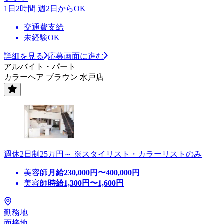
1日2時間 週2日からOK
交通費支給
未経験OK
詳細を見る
応募画面に進む
アルバイト・パート
カラーヘア ブラウン 水戸店
週休2日制25万円～ ※スタイリスト・カラーリストのみ
美容師
月給
230,000
円〜
400,000
円
美容師
時給
1,300
円〜
1,600
円
勤務地
面接地