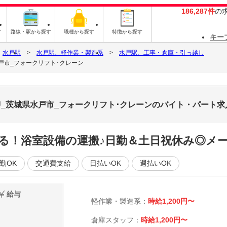
186,287件
の
す
路線・駅から探す
職種から探す
特徴から探す
キー
水戸駅
水戸駅、軽作業・製造系
水戸駅、工事・倉庫・引っ越し
戸市_フォークリフト･クレーン
U_茨城県水戸市_フォークリフト･クレーンのバイト・パート求
る！浴室設備の運搬♪日勤＆土日祝休み◎メ
勤OK
交通費支給
日払いOK
週払いOK
給与
軽作業・製造系：
時給1,200円〜
倉庫スタッフ：
時給1,200円〜