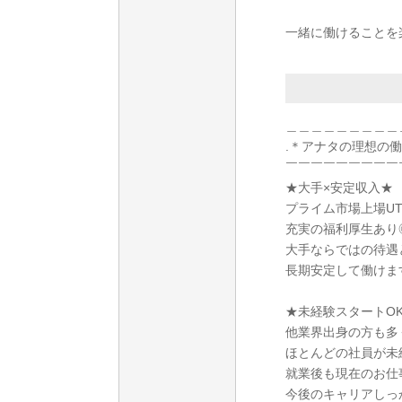
一緒に働けることを
＿＿＿＿＿＿＿＿＿
.＊アナタの理想の
￣￣￣￣￣￣￣￣￣
★大手×安定収入★
プライム市場上場U
充実の福利厚生あり
大手ならではの待遇
長期安定して働けま
★未経験スタートO
他業界出身の方も多
ほとんどの社員が未
就業後も現在のお仕
今後のキャリアしっ