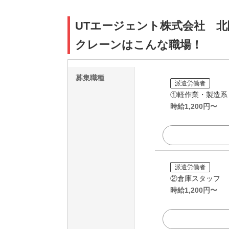
UTエージェント株式会社 北
クレーンはこんな職場！
募集職種
派遣労働者
①軽作業・製造系
時給
1,200
円〜
派遣労働者
②倉庫スタッフ
時給
1,200
円〜