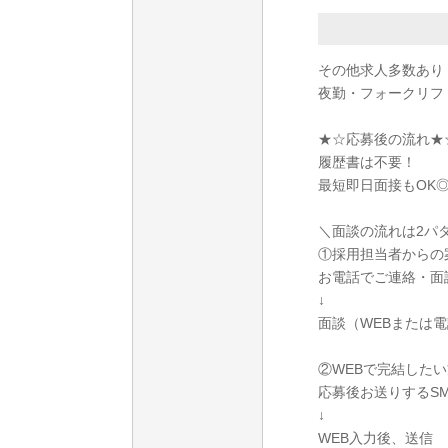
その他求人多数あり
夜勤・フォークリフ
★☆応募後の流れ★
履歴書は不要！
最短即日面接もOK
＼面談の流れは2パ
①採用担当者からの
お電話でご連絡・面
↓
面談（WEBまたは
②WEBで完結したい
応募後お送りするS
↓
WEB入力後、送信