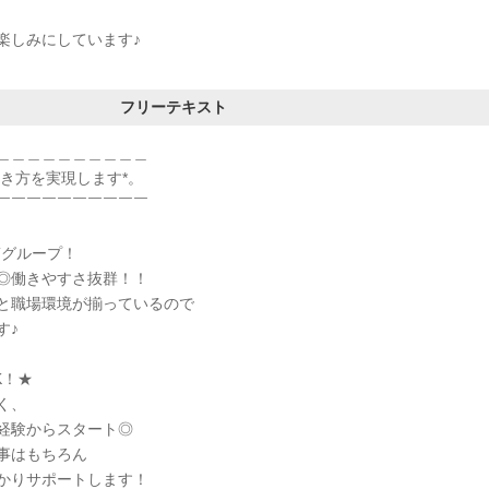
楽しみにしています♪
フリーテキスト
＿＿＿＿＿＿＿＿＿＿
働き方を実現します*。
￣￣￣￣￣￣￣￣￣￣
Tグループ！
◎働きやすさ抜群！！
と職場環境が揃っているので
す♪
K！★
く、
経験からスタート◎
事はもちろん
かりサポートします！