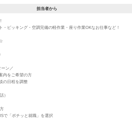
担当者から
！
ト・ピッキング・空調完備の軽作業・座り作業OKなお仕事など！
☆
◎
ターン／
案内をご希望の方
談の日程を調整
電話）
方
MSで「ポチッと就職」を選択