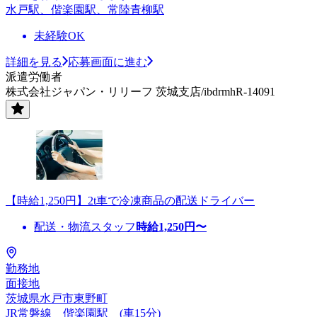
水戸駅、偕楽園駅、常陸青柳駅
未経験OK
詳細を見る
応募画面に進む
派遣労働者
株式会社ジャパン・リリーフ 茨城支店/ibdrmhR-14091
【時給1,250円】2t車で冷凍商品の配送ドライバー
配送・物流スタッフ
時給
1,250
円〜
勤務地
面接地
茨城県水戸市東野町
JR常磐線 偕楽園駅 (車15分)