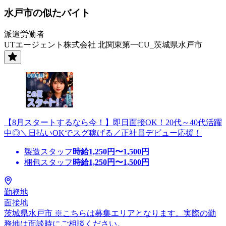
水戸市の似たバイト
派遣労働者
UTエージェント株式会社 北関東第一CU_茨城県水戸市
【8月スタートするなら今！】即日面接OK！20代～40代活躍
中◎＼日払いOKでスグ稼げる／正社員デビュー応援！
製造スタッフ
時給
1,250
円〜
1,500
円
梱包スタッフ
時給
1,250
円〜
1,500
円
勤務地
面接地
茨城県水戸市 ※こちらは募集エリアとなります。実際の勤
務地は面談時にご相談ください。