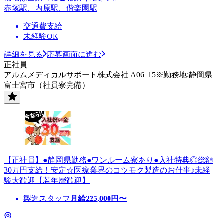
赤塚駅、内原駅、偕楽園駅
交通費支給
未経験OK
詳細を見る
応募画面に進む
正社員
アルムメディカルサポート株式会社 A06_15※勤務地:静岡県
富士宮市（社員寮完備）
【正社員】●静岡県勤務●ワンルーム寮あり●入社特典◎総額
30万円支給！安定☆医療業界のコツモク製造のお仕事♪未経
験大歓迎【若年層歓迎】
製造スタッフ
月給
225,000
円〜