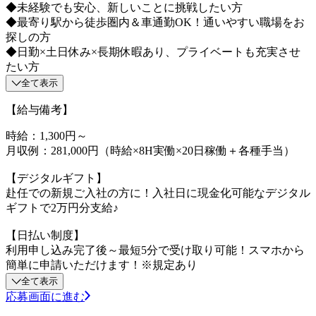
◆未経験でも安心、新しいことに挑戦したい方
◆最寄り駅から徒歩圏内＆車通勤OK！通いやすい職場をお
探しの方
◆日勤×土日休み×長期休暇あり、プライベートも充実させ
たい方
全て表示
【給与備考】
時給：1,300円～
月収例：281,000円（時給×8H実働×20日稼働＋各種手当）
【デジタルギフト】
赴任での新規ご入社の方に！入社日に現金化可能なデジタル
ギフトで2万円分支給♪
【日払い制度】
利用申し込み完了後～最短5分で受け取り可能！スマホから
簡単に申請いただけます！※規定あり
全て表示
応募画面に進む