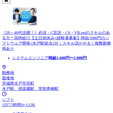
《20～40代活躍！》必須：C言語・C#・VB.netのスキルのあ
る方＊高時給◎【土日祝休み×経験者募集】時給1600円のソ
フトウェア開発♪水戸駅徒歩2分｜スキル活かせる｜複数勤務
地あり
システムエンジニア
時給
1,600
円〜
2,000
円
勤務地
面接地
茨城県水戸市宮町
水戸駅、偕楽園駅、常陸青柳駅
シフト
1日7.5時間からOK