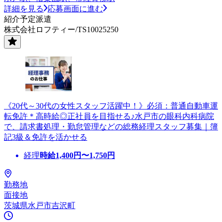
詳細を見る
応募画面に進む
紹介予定派遣
株式会社ロフティー/TS10025250
《20代～30代の女性スタッフ活躍中！》必須：普通自動車運
転免許＊高時給◎正社員を目指せる♪水戸市の眼科内科病院
で、請求書処理・勤怠管理などの総務経理スタッフ募集｜簿
記3級＆免許を活かせる
経理
時給
1,400
円〜
1,750
円
勤務地
面接地
茨城県水戸市吉沢町