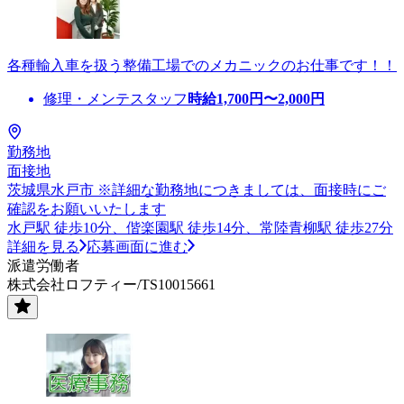
各種輸入車を扱う整備工場でのメカニックのお仕事です！！
修理・メンテスタッフ
時給
1,700
円〜
2,000
円
勤務地
面接地
茨城県水戸市 ※詳細な勤務地につきましては、面接時にご
確認をお願いいたします
水戸駅 徒歩10分、偕楽園駅 徒歩14分、常陸青柳駅 徒歩27分
詳細を見る
応募画面に進む
派遣労働者
株式会社ロフティー/TS10015661