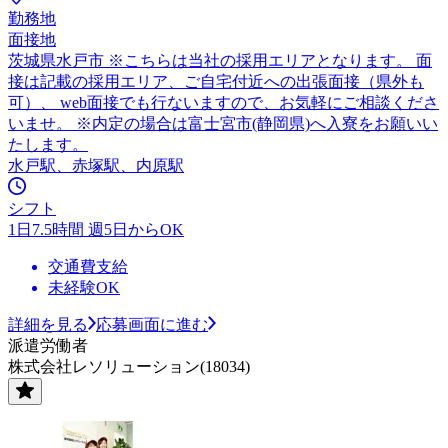
勤務地
面接地
茨城県水戸市 ※こちらは当社の採用エリアとなります。 面
接は記載の採用エリア、ご自宅付近への出張面接（県外も
可）、 web面接でも行ないますので、お気軽にご相談くださ
いませ。 ※内定の場合は富士宮市(静岡県)へ入寮をお願いい
たします。
水戸駅、赤塚駅、内原駅
シフト
1日7.5時間 週5日からOK
交通費支給
未経験OK
詳細を見る
応募画面に進む
派遣労働者
株式会社レソリューション(18034)