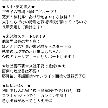
￣￣￣￣￣￣￣￣￣￣￣￣￣￣￣￣￣￣￣
★大手×安定収入★
プライム市場上場UTグループ！
充実の福利厚生あり◎働きやすさ抜群！！
大手ならではの待遇と職場環境が揃っているので
長期安定して働けます♪
★未経験スタートOK！★
他業界出身の方も多く、
ほとんどの社員が未経験からスタート◎
就業後も現在のお仕事はもちろん
今後のキャリアしっかりサポートします！
★履歴書不要☆来社不要で登録OK★
面倒な履歴書は不要！
応募後、電話面接orオンライン面接で登録完了◎
★日払いOK！★
利用申し込み完了後～最短5分で受け取り可能！
スマホからいつでも、カンタン申請！
急な出費があっても大丈夫◎