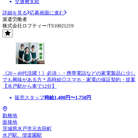
交通費支給
詳細を見る
応募画面に進む
派遣労働者
株式会社ロフティー/TS10021219
《20～40代活躍！》必須：・携帯電話などの家電製品に少し
でも興味がある方＊高時給◎スマホ・家電の保証契約・提案
【水戸駅から車で12分】
販売スタッフ
時給
1,400
円〜
1,750
円
勤務地
面接地
茨城県水戸市元吉田町
水戸駅、偕楽園駅