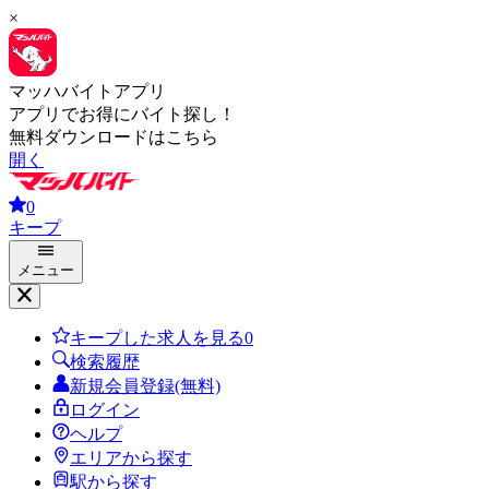
×
マッハバイトアプリ
アプリでお得にバイト探し！
無料ダウンロードはこちら
開く
0
キープ
メニュー
キープした求人を見る
0
検索履歴
新規会員登録(無料)
ログイン
ヘルプ
エリアから探す
駅から探す