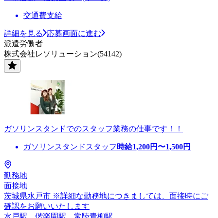
交通費支給
詳細を見る
応募画面に進む
派遣労働者
株式会社レソリューション(54142)
ガソリンスタンドでのスタッフ業務の仕事です！！
ガソリンスタンドスタッフ
時給
1,200
円〜
1,500
円
勤務地
面接地
茨城県水戸市 ※詳細な勤務地につきましては、面接時にご
確認をお願いいたします
水戸駅、偕楽園駅、常陸青柳駅