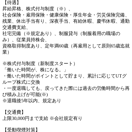
【待遇】
昇給昇格、株式付与制度（※）、
社会保険・雇用保険・健康保険・厚生年金・労災保険完備、
残業、休出手当有り、深夜手当、有給休暇、慶弔休暇、通勤
交通費支給、
社宅完備（※規定あり）、制服貸与（制服着用の職場の
み）、従業員持株会、
資格取得制度あり、定年満60歳（再雇用として原則65歳迄就
業）
※株式付与制度（新制度スタート）
「働いた時間が、株になる。」
・働いた時間がポイントとして貯まり、累計に応じてUTグ
ループ株式に交換
・一度退職しても、戻ってきた際には過去の労働時間から再
び積み上げが可能(※)
※退職後5年以内、規定あり
【交通費】
上限30,000円まで支給 ※会社規定有り
【受動喫煙対策】