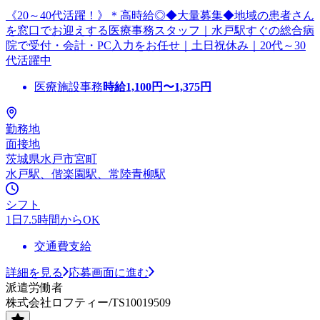
《20～40代活躍！》＊高時給◎◆大量募集◆地域の患者さん
を窓口でお迎えする医療事務スタッフ｜水戸駅すぐの総合病
院で受付・会計・PC入力をお任せ｜土日祝休み｜20代～30
代活躍中
医療施設事務
時給
1,100
円〜
1,375
円
勤務地
面接地
茨城県水戸市宮町
水戸駅、偕楽園駅、常陸青柳駅
シフト
1日7.5時間からOK
交通費支給
詳細を見る
応募画面に進む
派遣労働者
株式会社ロフティー/TS10019509