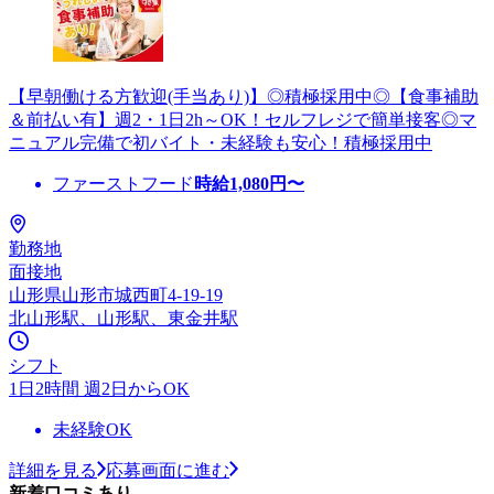
【早朝働ける方歓迎(手当あり)】◎積極採用中◎【食事補助
＆前払い有】週2・1日2h～OK！セルフレジで簡単接客◎マ
ニュアル完備で初バイト・未経験も安心！積極採用中
ファーストフード
時給
1,080
円〜
勤務地
面接地
山形県山形市城西町4-19-19
北山形駅、山形駅、東金井駅
シフト
1日2時間 週2日からOK
未経験OK
詳細を見る
応募画面に進む
新着口コミあり