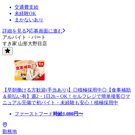
交通費支給
未経験OK
まかないあり
詳細を見る
応募画面に進む
アルバイト・パート
すき家 山形大野目店
【早朝働ける方歓迎(手当あり)】◎積極採用中◎【食事補助
＆前払い有】週2・1日2h～OK！セルフレジで簡単接客◎マ
ニュアル完備で初バイト・未経験も安心！積極採用中
ファーストフード
時給
1,080
円〜
勤務地