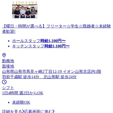
【曜日・時間が選べる】フリーター☆学生☆既婚者☆未経験
者歓迎!
ホールスタッフ
時給
1,100
円〜
キッチンスタッフ
時給
1,100
円〜
勤務地
面接地
山形県山形市馬見ヶ崎2丁目12-19 イオン山形北店内1階
羽前千歳駅 徒歩14分、北山形駅 徒歩24分
シフト
1日4時間 週2日からOK
未経験OK
詳細を見る
応募画面に進む