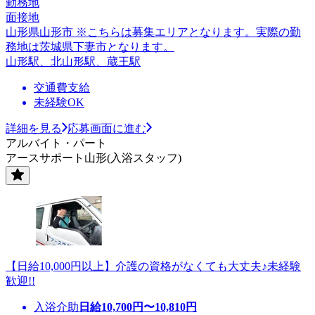
勤務地
面接地
山形県山形市 ※こちらは募集エリアとなります。実際の勤
務地は茨城県下妻市となります。
山形駅、北山形駅、蔵王駅
交通費支給
未経験OK
詳細を見る
応募画面に進む
アルバイト・パート
アースサポート山形(入浴スタッフ)
【日給10,000円以上】介護の資格がなくても大丈夫♪未経験
歓迎!!
入浴介助
日給
10,700
円〜
10,810
円