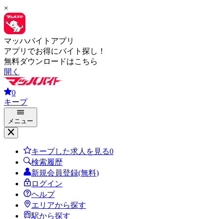
×
マッハバイトアプリ
アプリでお得にバイト探し！
無料ダウンロードはこちら
開く
0
キープ
メニュー
キープした求人を見る
0
検索履歴
新規会員登録(無料)
ログイン
ヘルプ
エリアから探す
駅から探す