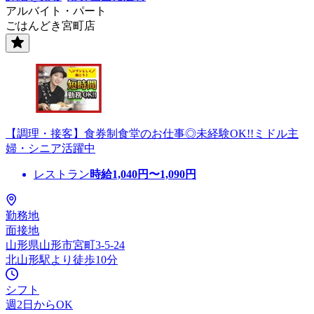
アルバイト・パート
ごはんどき宮町店
【調理・接客】食券制食堂のお仕事◎未経験OK!!ミドル主
婦・シニア活躍中
レストラン
時給
1,040
円〜
1,090
円
勤務地
面接地
山形県山形市宮町3-5-24
北山形駅より徒歩10分
シフト
週2日からOK