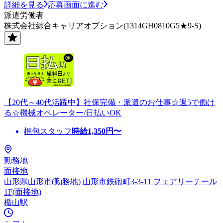
詳細を見る
応募画面に進む
派遣労働者
株式会社綜合キャリアオプション(1314GH0810G5★9-S)
【20代～40代活躍中】社保完備・派遣のお仕事☆週5で働け
る☆機械オペレーター/日払いOK
梱包スタッフ
時給
1,350
円〜
勤務地
面接地
山形県山形市(勤務地) 山形市鉄砲町3-3-11 フェアリーテール
1F(面接地)
楯山駅