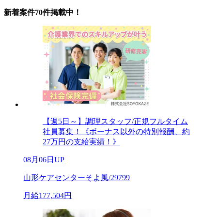
新着案件70件掲載中！
【週5日～】調理スタッフ/正規フルタイム
社員募集！《ボーナス以外の特別報酬、約
27万円の支給実績！》
08月06日UP
山形ケアセンターそよ風/29799
月給177,504円