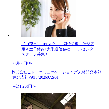
【山形市】10/1スタート同僚多数！時間固
定＆土日休み♪大手通信会社コールセンター
スタッフ募集！
08月06日UP
株式会社ヒト・コミュニケーションズ人材開発本部
(東北支社)/s0f172026072901
時給1,250円〜