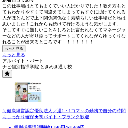
この仕事場はとてもよくていい人ばかりでした！教え方もと
てもわかりやすくて間違えてしまってもすぐに助けてくれる
人がほとんどで上下関係関係なく素晴らしい仕事場だと私は
思いました！これからも続けて行けるような気がします。
そしてすぐに難しいことをしろとは言われなくてマネージャ
ーなどの人が寄り添ってサポートしてくれながらゆっくりな
れることが出来るところです！！！！！！！
もっと見る
もっと見る
アルバイト・パート
ナビ個別指導学院 ときめき通り校
＼健康経営認定優良法人／週1・1コマ～の勤務で自分の時間
もしっかり確保★初バイト・ブランク歓迎
個別指導講師
時給
1,140
円〜
1,466
円