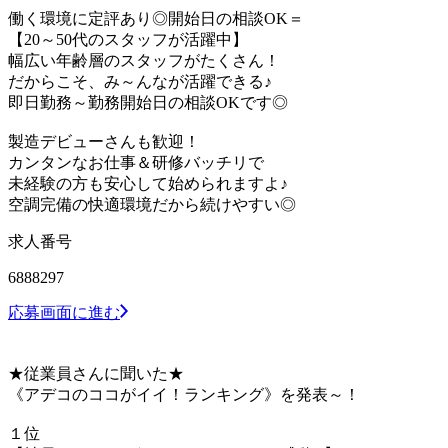
働く環境に定評あり◎開始日の相談OK＝
【20～50代のスタッフが活躍中】
幅広い年齢層のスタッフがたくさん！
だからこそ、み～んなが活躍できる♪
即日勤務～勤務開始日の相談OKです◎
製造デビューさんも歓迎！
カンタンなお仕事＆研修バッチリで
未経験の方も安心して始められますよ♪
空調完備の快適環境だから続けやすい◎
求人番号
6888297
応募画面に進む
★従業員さんに聞いた★
《アデコのココがイイ！ランキング》を発表～！
１位