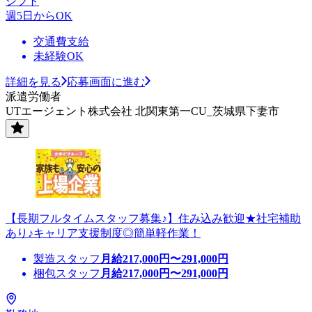
シフト
週5日からOK
交通費支給
未経験OK
詳細を見る
応募画面に進む
派遣労働者
UTエージェント株式会社 北関東第一CU_茨城県下妻市
【長期フルタイムスタッフ募集♪】住み込み歓迎★社宅補助
あり♪キャリア支援制度◎簡単軽作業！
製造スタッフ
月給
217,000
円〜
291,000
円
梱包スタッフ
月給
217,000
円〜
291,000
円