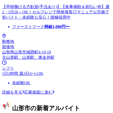
【早朝働ける方歓迎(手当あり)】【食事補助＆前払い有】週
2・1日2h～OK！セルフレジで簡単接客◎マニュアル完備で
初バイト・未経験も安心！積極採用中
ファーストフード
時給
1,080
円〜
勤務地
面接地
山形県山形市城西町4-19-19
北山形駅、山形駅、東金井駅
シフト
1日2時間 週2日からOK
未経験OK
詳細を見る
応募画面に進む
山形市の新着アルバイト