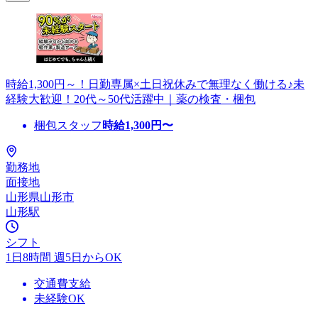
時給1,300円～！日勤専属×土日祝休みで無理なく働ける♪未
経験大歓迎！20代～50代活躍中｜薬の検査・梱包
梱包スタッフ
時給
1,300
円〜
勤務地
面接地
山形県山形市
山形駅
シフト
1日8時間 週5日からOK
交通費支給
未経験OK