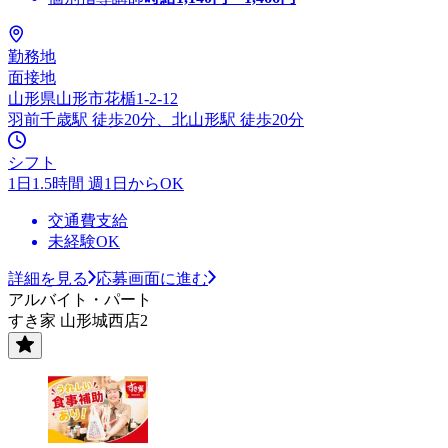
勤務地
面接地
山形県山形市花楯1-2-12
羽前千歳駅 徒歩20分、北山形駅 徒歩20分
シフト
1日1.5時間 週1日からOK
交通費支給
未経験OK
詳細を見る
応募画面に進む
アルバイト・パート
すき家 山形城西店2