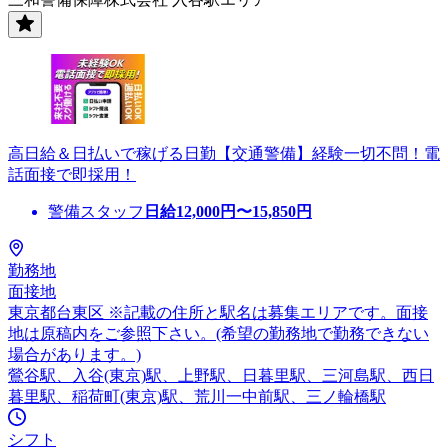
高日給＆日払いで稼げる日勤【交通警備】経験一切不問！電
話面接で即採用！
警備スタッフ
日給
12,000
円〜
15,850
円
勤務地
面接地
東京都台東区 ※記載の住所と駅名は募集エリアです。面接
地は原稿内をご参照下さい。(希望の勤務地で勤務できない
場合があります。)
鶯谷駅、入谷(東京)駅、上野駅、日暮里駅、三河島駅、西日
暮里駅、稲荷町(東京)駅、荒川一中前駅、三ノ輪橋駅
シフト