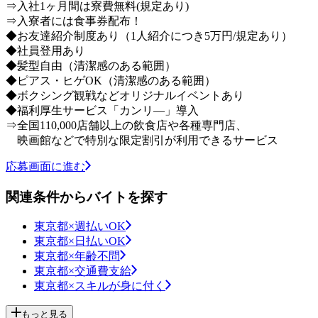
⇒入社1ヶ月間は寮費無料(規定あり)
⇒入寮者には食事券配布！
◆お友達紹介制度あり（1人紹介につき5万円/規定あり）
◆社員登用あり
◆髪型自由（清潔感のある範囲）
◆ピアス・ヒゲOK（清潔感のある範囲）
◆ボクシング観戦などオリジナルイベントあり
◆福利厚生サービス「カンリ―」導入
⇒全国110,000店舗以上の飲食店や各種専門店、
映画館などで特別な限定割引が利用できるサービス
応募画面に進む
関連条件からバイトを探す
東京都×週払いOK
東京都×日払いOK
東京都×年齢不問
東京都×交通費支給
東京都×スキルが身に付く
もっと見る