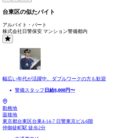
台東区の似たバイト
アルバイト・パート
株式会社日警保安 マンション警備都内
幅広い年代が活躍中。ダブルワークの方も歓迎
警備スタッフ
日給
8,000
円〜
勤務地
面接地
東京都台東区台東4-14-7 日警東京ビル6階
仲御徒町駅 徒歩2分