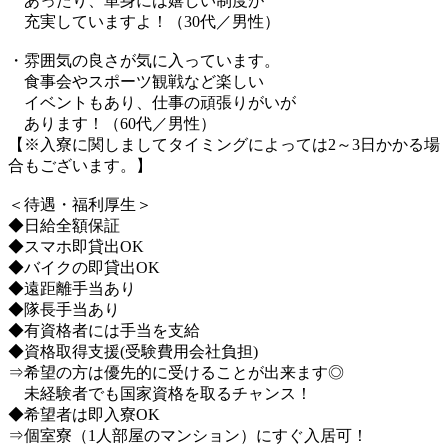
あったり、単身には嬉しい制度が
充実していますよ！（30代／男性）
・雰囲気の良さが気に入っています。
食事会やスポーツ観戦など楽しい
イベントもあり、仕事の頑張りがいが
あります！（60代／男性）
【※入寮に関しましてタイミングによっては2～3日かかる場
合もございます。】
＜待遇・福利厚生＞
◆日給全額保証
◆スマホ即貸出OK
◆バイクの即貸出OK
◆遠距離手当あり
◆隊長手当あり
◆有資格者には手当を支給
◆資格取得支援(受験費用会社負担)
⇒希望の方は優先的に受けることが出来ます◎
未経験者でも国家資格を取るチャンス！
◆希望者は即入寮OK
⇒個室寮（1人部屋のマンション）にすぐ入居可！