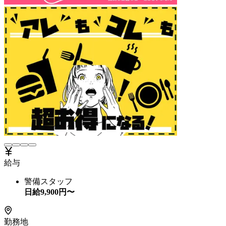
給与
警備スタッフ
日給
9,900
円〜
勤務地