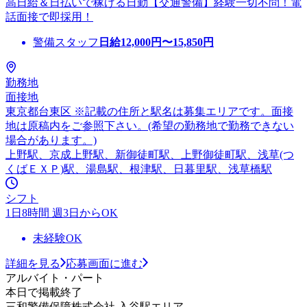
高日給＆日払いで稼げる日勤【交通警備】経験一切不問！電
話面接で即採用！
警備スタッフ
日給
12,000
円〜
15,850
円
勤務地
面接地
東京都台東区 ※記載の住所と駅名は募集エリアです。面接
地は原稿内をご参照下さい。(希望の勤務地で勤務できない
場合があります。)
上野駅、京成上野駅、新御徒町駅、上野御徒町駅、浅草(つ
くばＥＸＰ)駅、湯島駅、根津駅、日暮里駅、浅草橋駅
シフト
1日8時間 週3日からOK
未経験OK
詳細を見る
応募画面に進む
アルバイト・パート
本日で掲載終了
三和警備保障株式会社 入谷駅エリア