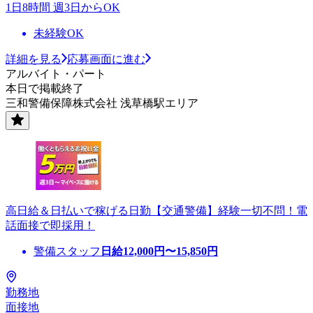
1日8時間 週3日からOK
未経験OK
詳細を見る
応募画面に進む
アルバイト・パート
本日で掲載終了
三和警備保障株式会社 浅草橋駅エリア
高日給＆日払いで稼げる日勤【交通警備】経験一切不問！電
話面接で即採用！
警備スタッフ
日給
12,000
円〜
15,850
円
勤務地
面接地