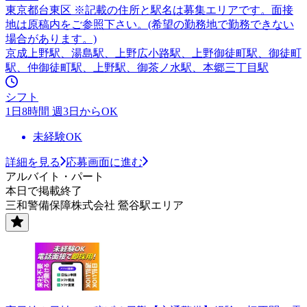
東京都台東区 ※記載の住所と駅名は募集エリアです。面接
地は原稿内をご参照下さい。(希望の勤務地で勤務できない
場合があります。)
京成上野駅、湯島駅、上野広小路駅、上野御徒町駅、御徒町
駅、仲御徒町駅、上野駅、御茶ノ水駅、本郷三丁目駅
シフト
1日8時間 週3日からOK
未経験OK
詳細を見る
応募画面に進む
アルバイト・パート
本日で掲載終了
三和警備保障株式会社 鶯谷駅エリア