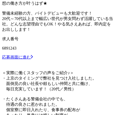
想の働き方が叶うはず★
警備未経験の方、バイトデビューも大歓迎です！
20代～70代以上まで幅広い世代が男女問わず活躍している当
社。どんな志望理由でもOK！やる気さえあれば、即内定を
お出しします！
求人番号
6891243
応募画面に進む
＜実際に働くスタッフの声をご紹介♪＞
・上京のタイミングで弊社を見つけ入社しました。
面倒見の良い社長や頼もしい仲間と共に働け、
毎日充実しています！（20代／男性）
・たくさんある警備会社の中でも、
待遇の良さに惹かれました。
個室寮に即日入れたり、食事券の配布が