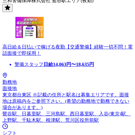
三和警備保障株式会社 鶯谷駅エリア(夜勤)
高日給＆日払いで稼げる夜勤【交通警備】経験一切不問！電
話面接で即採用！
警備スタッフ
日給
14,063
円〜
18,635
円
勤務地
面接地
東京都台東区 ※記載の住所と駅名は募集エリアです。面接
地は原稿内をご参照下さい。(希望の勤務地で勤務できない
場合があります。)
鶯谷駅、日暮里駅、三河島駅、西日暮里駅、入谷(東京)駅、
上野駅、千駄木駅、根津駅、荒川区役所前駅
シフト