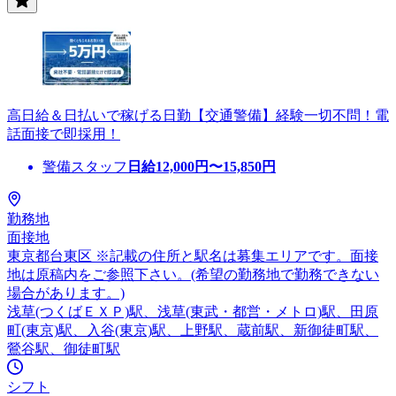
高日給＆日払いで稼げる日勤【交通警備】経験一切不問！電
話面接で即採用！
警備スタッフ
日給
12,000
円〜
15,850
円
勤務地
面接地
東京都台東区 ※記載の住所と駅名は募集エリアです。面接
地は原稿内をご参照下さい。(希望の勤務地で勤務できない
場合があります。)
浅草(つくばＥＸＰ)駅、浅草(東武・都営・メトロ)駅、田原
町(東京)駅、入谷(東京)駅、上野駅、蔵前駅、新御徒町駅、
鶯谷駅、御徒町駅
シフト