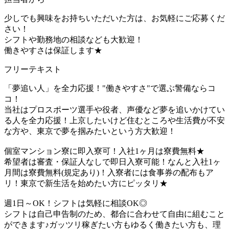
少しでも興味をお持ちいただいた方は、お気軽にご応募くだ
さい！
シフトや勤務地の相談なども大歓迎！
働きやすさは保証します★
フリーテキスト
「夢追い人」を全力応援！"働きやすさ"で選ぶ警備ならコ
コ！
当社はプロスポーツ選手や役者、声優など夢を追いかけてい
る人を全力応援！上京したいけど住むところや生活費が不安
な方や、東京で夢を掴みたいという方大歓迎！
個室マンション寮に即入寮可！入社1ヶ月は寮費無料★
希望者は審査・保証人なしで即日入寮可能！なんと入社1ヶ
月間は寮費無料(規定あり)！入寮者には食事券の配布もア
リ！東京で新生活を始めたい方にピッタリ★
週1日～OK！シフトは気軽に相談OK◎
シフトは自己申告制のため、都合に合わせて自由に組むこと
ができます♪ガッツリ稼ぎたい方もゆるく働きたい方も、理