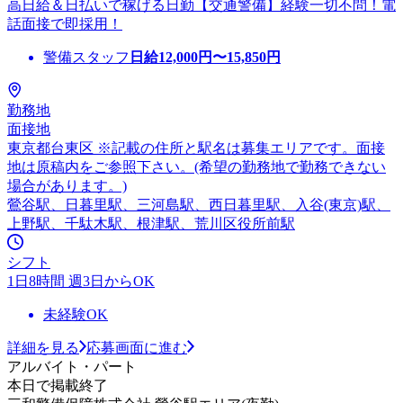
高日給＆日払いで稼げる日勤【交通警備】経験一切不問！電
話面接で即採用！
警備スタッフ
日給
12,000
円〜
15,850
円
勤務地
面接地
東京都台東区 ※記載の住所と駅名は募集エリアです。面接
地は原稿内をご参照下さい。(希望の勤務地で勤務できない
場合があります。)
鶯谷駅、日暮里駅、三河島駅、西日暮里駅、入谷(東京)駅、
上野駅、千駄木駅、根津駅、荒川区役所前駅
シフト
1日8時間 週3日からOK
未経験OK
詳細を見る
応募画面に進む
アルバイト・パート
本日で掲載終了