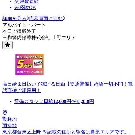
交通費支給
未経験OK
詳細を見る
応募画面に進む
アルバイト・パート
本日で掲載終了
三和警備保障株式会社 上野エリア
高日給＆日払いで稼げる日勤【交通警備】経験一切不問！電
話面接で即採用！
警備スタッフ
日給
12,000
円〜
15,850
円
勤務地
面接地
東京都台東区上野 ※記載の住所と駅名は募集エリアです。