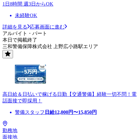
1日8時間 週3日からOK
未経験OK
詳細を見る
応募画面に進む
アルバイト・パート
本日で掲載終了
三和警備保障株式会社 上野広小路駅エリア
高日給＆日払いで稼げる日勤【交通警備】経験一切不問！電
話面接で即採用！
警備スタッフ
日給
12,000
円〜
15,850
円
勤務地
面接地