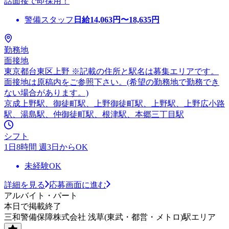
話面接で即採用！
警備スタッフ
日給
14,063
円〜
18,635
円
勤務地
面接地
東京都台東区上野 ※記載の住所と駅名は募集エリアです。
面接地は原稿内をご参照下さい。(希望の勤務地で勤務でき
ない場合があります。)
京成上野駅、御徒町駅、上野御徒町駅、上野駅、上野広小路
駅、湯島駅、仲御徒町駅、根津駅、本郷三丁目駅
シフト
1日8時間 週3日からOK
未経験OK
詳細を見る
応募画面に進む
アルバイト・パート
本日で掲載終了
三和警備保障株式会社 浅草(東武・都営・メトロ)駅エリア