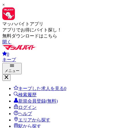
×
マッハバイトアプリ
アプリでお得にバイト探し！
無料ダウンロードはこちら
開く
0
キープ
メニュー
キープした求人を見る
0
検索履歴
新規会員登録(無料)
ログイン
ヘルプ
エリアから探す
駅から探す