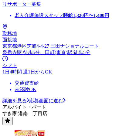
リサポーター募集
老人介護施設スタッフ
時給
1,320
円〜
1,400
円
勤務地
面接地
東京都港区芝浦4-4-27 三田ナショナルコート
泉岳寺駅 徒歩5分、田町(東京)駅 徒歩5分
シフト
1日4時間 週1日からOK
交通費支給
未経験OK
詳細を見る
応募画面に進む
アルバイト・パート
すき家 港南二丁目店