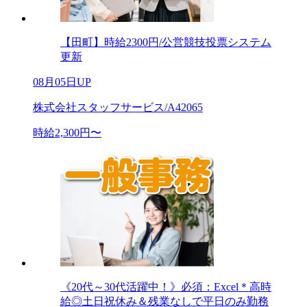
【田町】時給2300円/公営競技投票システム
更新
08月05日UP
株式会社スタッフサービス/A42065
時給2,300円〜
《20代～30代活躍中！》必須：Excel＊高時
給◎土日祝休み＆残業なしで平日のみ勤務