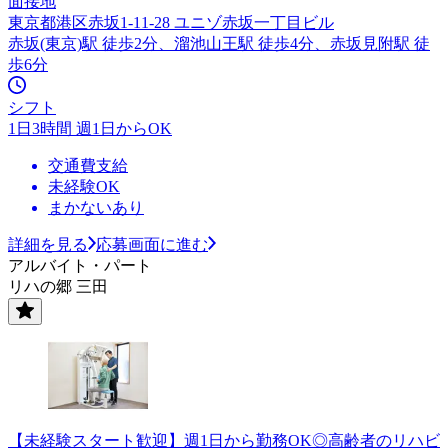
面接地
東京都港区赤坂1-11-28 ユニゾ赤坂一丁目ビル
赤坂(東京)駅 徒歩2分、溜池山王駅 徒歩4分、赤坂見附駅 徒
歩6分
シフト
1日3時間 週1日からOK
交通費支給
未経験OK
まかないあり
詳細を見る
応募画面に進む
アルバイト・パート
リハの郷 三田
【未経験スタート歓迎】週1日から勤務OK◎高齢者のリハビ