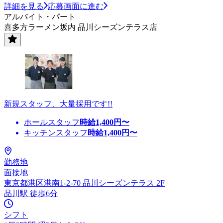
詳細を見る
応募画面に進む
アルバイト・パート
喜多方ラーメン坂内 品川シーズンテラス店
新規スタッフ、大量採用です!!
ホールスタッフ
時給
1,400
円〜
キッチンスタッフ
時給
1,400
円〜
勤務地
面接地
東京都港区港南1-2-70 品川シーズンテラス 2F
品川駅 徒歩6分
シフト