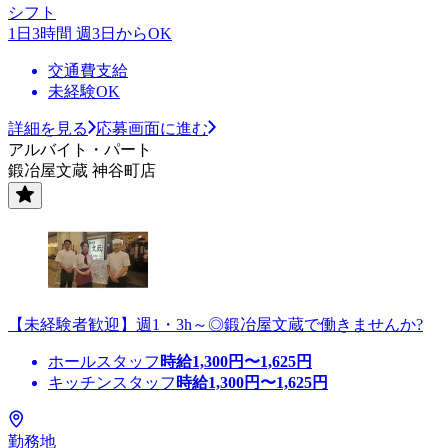
シフト
1日3時間 週3日からOK
交通費支給
未経験OK
詳細を見る
応募画面に進む
アルバイト・パート
鍛冶屋文蔵 神谷町店
【未経験者歓迎】週1・3h～◎鍛冶屋文蔵で働きませんか?
ホールスタッフ
時給
1,300
円〜
1,625
円
キッチンスタッフ
時給
1,300
円〜
1,625
円
勤務地