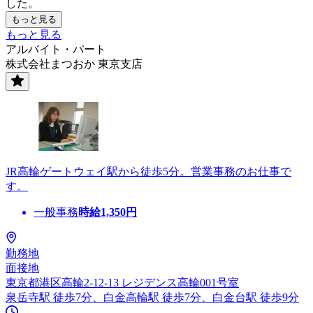
した。
もっと見る
もっと見る
アルバイト・パート
株式会社まつおか 東京支店
JR高輪ゲートウェイ駅から徒歩5分。営業事務のお仕事で
す。
一般事務
時給
1,350
円
勤務地
面接地
東京都港区高輪2-12-13 レジデンス高輪001号室
泉岳寺駅 徒歩7分、白金高輪駅 徒歩7分、白金台駅 徒歩9分