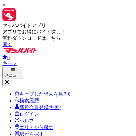
×
マッハバイトアプリ
アプリでお得にバイト探し！
無料ダウンロードはこちら
開く
0
キープ
メニュー
キープした求人を見る
0
検索履歴
新規会員登録(無料)
ログイン
ヘルプ
エリアから探す
駅から探す