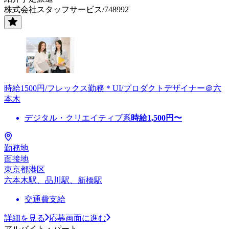
株式会社スタッフサービス/748992
時給1500円/フレックス勤務＊UI/プロダクトデザイナー＠六
本木
デジタル・クリエイティブ系
時給
1,500
円〜
勤務地
面接地
東京都港区
六本木駅、品川駅、新橋駅
交通費支給
詳細を見る
応募画面に進む
アルバイト・パート