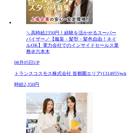
＼高時給2350円！経験を活かせるスーパー
バイザー／【服装・髪型・髪色自由！ネイ
ルOK】電力会社でのインサイドセールス業
務＠六本木
08月05日UP
トランスコスモス株式会社 首都圏エリア(1314955)wk
時給2,350円