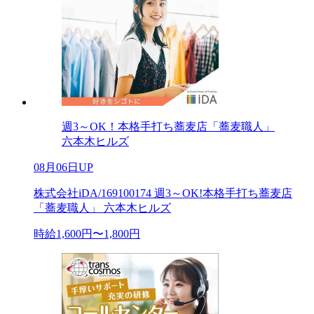
週3～OK！本格手打ち蕎麦店「蕎麦職人」
六本木ヒルズ
08月06日UP
株式会社iDA/169100174 週3～OK!本格手打ち蕎麦店
「蕎麦職人」 六本木ヒルズ
時給1,600円〜1,800円