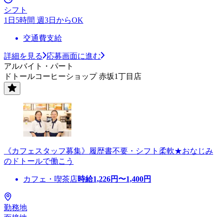
シフト
1日5時間 週3日からOK
交通費支給
詳細を見る
応募画面に進む
アルバイト・パート
ドトールコーヒーショップ 赤坂1丁目店
《カフェスタッフ募集》履歴書不要・シフト柔軟★おなじみ
のドトールで働こう
カフェ・喫茶店
時給
1,226
円〜
1,400
円
勤務地