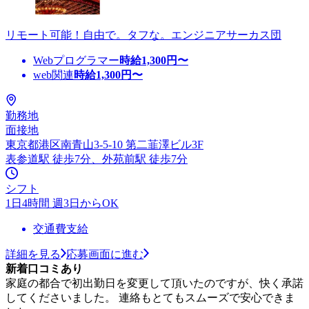
リモート可能！自由で。タフな。エンジニアサーカス団
Webプログラマー
時給
1,300
円〜
web関連
時給
1,300
円〜
勤務地
面接地
東京都港区南青山3-5-10 第二韮澤ビル3F
表参道駅 徒歩7分、外苑前駅 徒歩7分
シフト
1日4時間 週3日からOK
交通費支給
詳細を見る
応募画面に進む
新着口コミあり
家庭の都合で初出勤日を変更して頂いたのですが、快く承諾
してくださいました。 連絡もとてもスムーズで安心できま