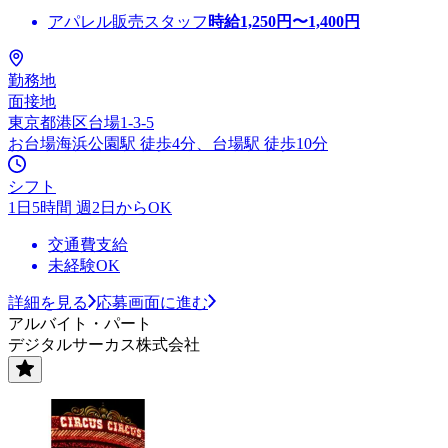
アパレル販売スタッフ
時給
1,250
円〜
1,400
円
勤務地
面接地
東京都港区台場1-3-5
お台場海浜公園駅 徒歩4分、台場駅 徒歩10分
シフト
1日5時間 週2日からOK
交通費支給
未経験OK
詳細を見る
応募画面に進む
アルバイト・パート
デジタルサーカス株式会社