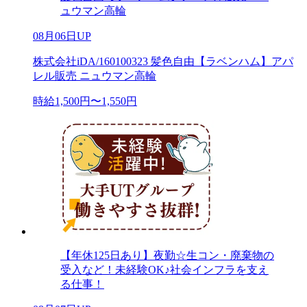
ュウマン高輪
08月06日UP
株式会社iDA/160100323 髪色自由【ラベンハム】アパ
レル販売 ニュウマン高輪
時給1,500円〜1,550円
【年休125日あり】夜勤☆生コン・廃棄物の
受入など！未経験OK♪社会インフラを支え
る仕事！