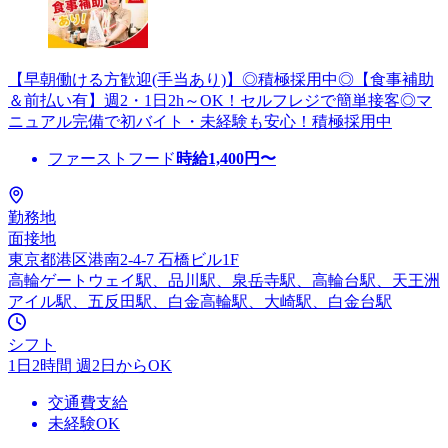
【早朝働ける方歓迎(手当あり)】◎積極採用中◎【食事補助
＆前払い有】週2・1日2h～OK！セルフレジで簡単接客◎マ
ニュアル完備で初バイト・未経験も安心！積極採用中
ファーストフード
時給
1,400
円〜
勤務地
面接地
東京都港区港南2-4-7 石橋ビル1F
高輪ゲートウェイ駅、品川駅、泉岳寺駅、高輪台駅、天王洲
アイル駅、五反田駅、白金高輪駅、大崎駅、白金台駅
シフト
1日2時間 週2日からOK
交通費支給
未経験OK