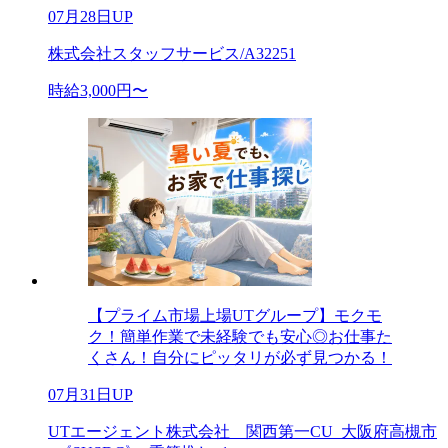
07月28日UP
株式会社スタッフサービス/A32251
時給3,000円〜
【プライム市場上場UTグループ】モクモ
ク！簡単作業で未経験でも安心◎お仕事た
くさん！自分にピッタリが必ず見つかる！
07月31日UP
UTエージェント株式会社 関西第一CU_大阪府高槻市