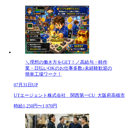
＼理想の働き方をGET！／高給与・軽作
業・日払いOKのお仕事多数♪未経験歓迎の
簡単工場ワーク！
07月31日UP
UTエージェント株式会社 関西第一CU_大阪府高槻市
時給1,250円〜1,970円