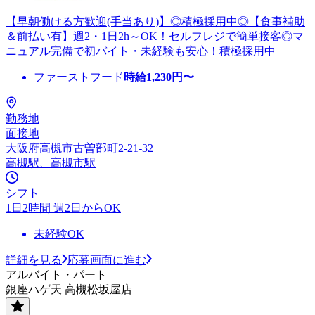
【早朝働ける方歓迎(手当あり)】◎積極採用中◎【食事補助
＆前払い有】週2・1日2h～OK！セルフレジで簡単接客◎マ
ニュアル完備で初バイト・未経験も安心！積極採用中
ファーストフード
時給
1,230
円〜
勤務地
面接地
大阪府高槻市古曽部町2-21-32
高槻駅、高槻市駅
シフト
1日2時間 週2日からOK
未経験OK
詳細を見る
応募画面に進む
アルバイト・パート
銀座ハゲ天 高槻松坂屋店