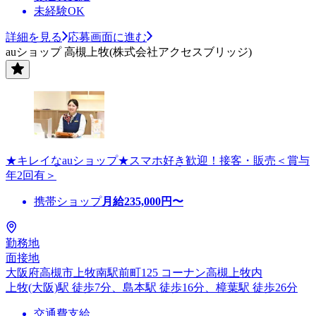
未経験OK
詳細を見る
応募画面に進む
auショップ 高槻上牧(株式会社アクセスブリッジ)
★キレイなauショップ★スマホ好き歓迎！接客・販売＜賞与
年2回有＞
携帯ショップ
月給
235,000
円〜
勤務地
面接地
大阪府高槻市上牧南駅前町125 コーナン高槻上牧内
上牧(大阪)駅 徒歩7分、島本駅 徒歩16分、樟葉駅 徒歩26分
交通費支給