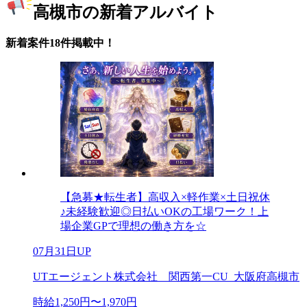
高槻市の新着アルバイト
新着案件18件掲載中！
【急募★転生者】高収入×軽作業×土日祝休
♪未経験歓迎◎日払いOKの工場ワーク！上
場企業GPで理想の働き方を☆
07月31日UP
UTエージェント株式会社 関西第一CU_大阪府高槻市
時給1,250円〜1,970円