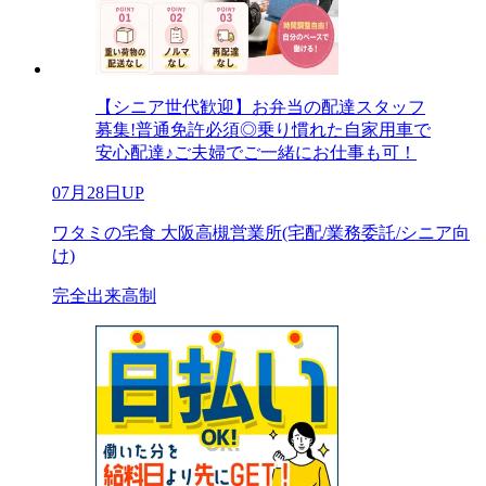
【シニア世代歓迎】お弁当の配達スタッフ
募集!普通免許必須◎乗り慣れた自家用車で
安心配達♪ご夫婦でご一緒にお仕事も可！
07月28日UP
ワタミの宅食 大阪高槻営業所(宅配/業務委託/シニア向
け)
完全出来高制