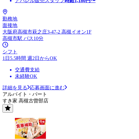
アパレル販売スタッフ
時給
1,180
円〜
勤務地
面接地
大阪府高槻市萩之庄3-47-2 高槻イオン1F
高槻市駅 バス10分
シフト
1日5.5時間 週2日からOK
交通費支給
未経験OK
詳細を見る
応募画面に進む
アルバイト・パート
すき家 高槻古曽部店