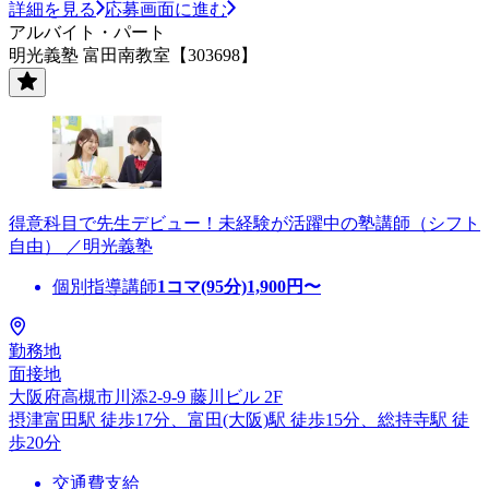
詳細を見る
応募画面に進む
アルバイト・パート
明光義塾 富田南教室【303698】
得意科目で先生デビュー！未経験が活躍中の塾講師（シフト
自由） ／明光義塾
個別指導講師
1コマ(95分)
1,900
円〜
勤務地
面接地
大阪府高槻市川添2-9-9 藤川ビル 2F
摂津富田駅 徒歩17分、富田(大阪)駅 徒歩15分、総持寺駅 徒
歩20分
交通費支給