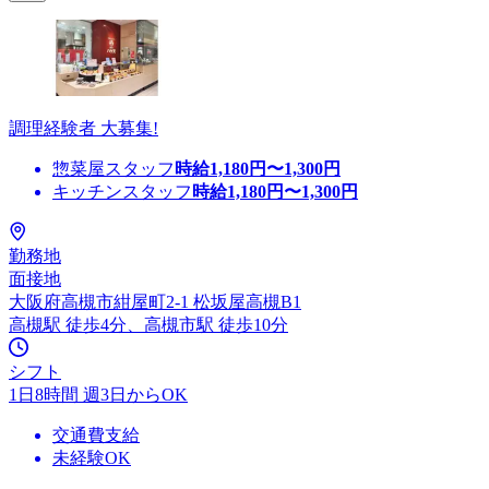
調理経験者 大募集!
惣菜屋スタッフ
時給
1,180
円〜
1,300
円
キッチンスタッフ
時給
1,180
円〜
1,300
円
勤務地
面接地
大阪府高槻市紺屋町2-1 松坂屋高槻B1
高槻駅 徒歩4分、高槻市駅 徒歩10分
シフト
1日8時間 週3日からOK
交通費支給
未経験OK