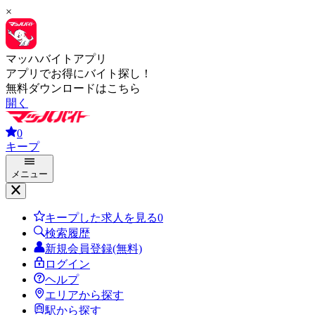
×
マッハバイトアプリ
アプリでお得にバイト探し！
無料ダウンロードはこちら
開く
0
キープ
メニュー
キープした求人を見る
0
検索履歴
新規会員登録(無料)
ログイン
ヘルプ
エリアから探す
駅から探す