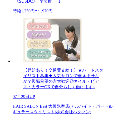
_《SUSDC》_季節推し_1
時給1,250円〜1,970円
【昇給あり！交通費支給！】★パートスタ
イリスト募集★人気サロンで働きません
か？復職希望の方大歓迎◎ネイル・ピア
ス・カラーOKで自分らしく働けます♪
07月29日UP
HAIR SALON Best 大阪氷室店(アルバイト・パート)レ
ギュラースタイリスト(株式会社ハクブン)