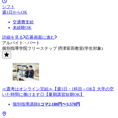
シフト
週1日からOK
交通費支給
未経験OK
詳細を見る
応募画面に進む
アルバイト・パート
個別指導学院フリーステップ 摂津富田教室(学生対象)
≪選考はオンライン完結≫【週1日・1科目～OK】大学の空
いた時間に働けます◎【夏期講習短期OK】
個別指導講師
1コマ
2,180
円〜
3,570
円