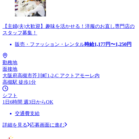
【主婦(夫)大歓迎】趣味を活かせる！洋服のお直し専門店の
スタッフ募集！
販売・ファッション・レンタル
時給
1,177
円〜
1,250
円
勤務地
面接地
大阪府高槻市芥川町1-2-C アクトアモーレ内
高槻駅 徒歩1分
シフト
1日6時間 週3日からOK
交通費支給
詳細を見る
応募画面に進む