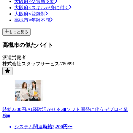
大阪府×交通費支給
大阪府×スキルが身に付く
大阪府×登録制
高槻市×年齢不問
もっと見る
高槻市の似たバイト
派遣労働者
株式会社スタッフサービス/780891
時給2200円/AI経験活かせる♪■ソフト開発に伴うデプロイ業
務■
システム関連
時給
2,200
円〜