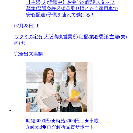
【主婦(夫)活躍中】お弁当の配達スタッフ
募集!普通免許必須◎乗り慣れた自家用車で
安心配達♪子供を連れて働ける！
07月28日UP
ワタミの宅食 大阪高槻営業所(宅配/業務委託/主婦(夫)
向け)
完全出来高制
時給3000円/★時給3000円！★車載
Android◆ログ解析品質サポート