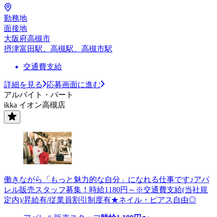
勤務地
面接地
大阪府高槻市
摂津富田駅、高槻駅、高槻市駅
交通費支給
詳細を見る
応募画面に進む
アルバイト・パート
ikka イオン高槻店
働きながら「もっと魅力的な自分」になれる仕事です♪アパ
レル販売スタッフ募集！時給1180円～※交通費支給(当社規
定内)/昇給有/従業員割引制度有★ネイル・ピアス自由◎