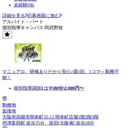
未経験OK
詳細を見る
応募画面に進む
アルバイト・パート
個別指導キャンパス 阿武野校
マニュアル、研修ありだから安心♪週1回、1コマ～勤務可
能！
個別指導講師
1コマ(80分)
2,000
円〜
勤務地
面接地
大阪府高槻市岡本町32-12 岡本町店舗1階2階3階
摂津富田駅 徒歩25分、富田(大阪)駅 徒歩28分