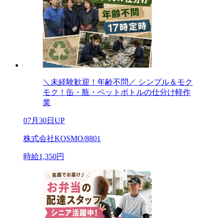
＼未経験歓迎！年齢不問／ シンプル＆モク
モク！缶・瓶・ペットボトルの仕分け軽作
業
07月30日UP
株式会社KOSMO/8801
時給1,350円