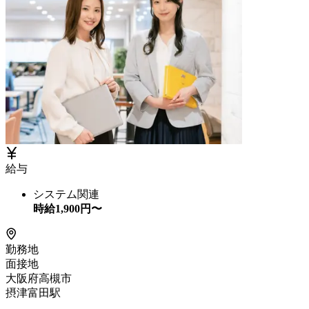
給与
システム関連
時給
1,900
円〜
勤務地
面接地
大阪府高槻市
摂津富田駅