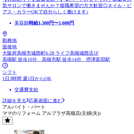
気サロンで働きませんか？復職希望の方大歓迎◎ネイル・ピ
アス・カラーOKで自分らしく働けます♪
美容師
時給
1,300
円〜
1,600
円
勤務地
面接地
大阪府高槻市城西町6-28 ライフ高槻城西店1F
高槻駅 徒歩10分、高槻市駅 徒歩14分、摂津富田駅
シフト
1日3時間 週1日からOK
交通費支給
詳細を見る
応募画面に進む
アルバイト・パート
ママのリフォーム アルプラザ高槻店(主婦(夫))