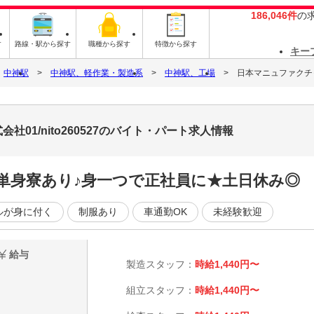
186,046件
の
す
路線・駅から探す
職種から探す
特徴から探す
キー
中神駅
中神駅、軽作業・製造系
中神駅、工場
日本マニュファクチャリ
01/nito260527のバイト・パート求人情報
単身寮あり♪身一つで正社員に★土日休み◎
ルが身に付く
制服あり
車通勤OK
未経験歓迎
給与
製造スタッフ：
時給1,440円〜
組立スタッフ：
時給1,440円〜