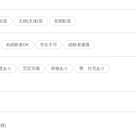
歓迎
主婦(夫)歓迎
長期歓迎
未経験者OK
学生不可
経験者優遇
度あり
労災完備
研修あり
寮、社宅あり
煙)