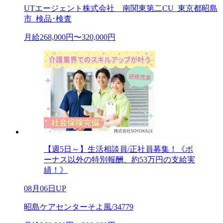
UTエージェント株式会社 南関東第二CU_東京都昭島
市_検品･検査
月給268,000円〜320,000円
【週5日～】生活相談員/正社員募集！《ボ
ーナス以外の特別報酬、約53万円の支給実
績！》
08月06日UP
昭島ケアセンターそよ風/34779