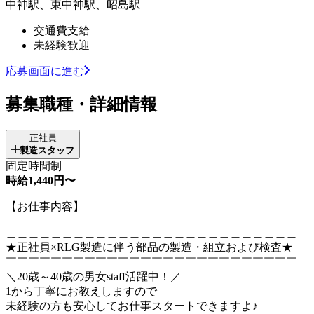
中神駅、東中神駅、昭島駅
交通費支給
未経験歓迎
応募画面に進む
募集職種・詳細情報
正社員
製造スタッフ
固定時間制
時給1,440円〜
【お仕事内容】
＿＿＿＿＿＿＿＿＿＿＿＿＿＿＿＿＿＿＿＿＿＿＿＿＿＿
★正社員×RLG製造に伴う部品の製造・組立および検査★
￣￣￣￣￣￣￣￣￣￣￣￣￣￣￣￣￣￣￣￣￣￣￣￣￣￣
＼20歳～40歳の男女staff活躍中！／
1から丁寧にお教えしますので
未経験の方も安心してお仕事スタートできますよ♪