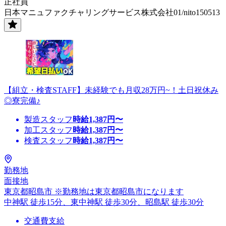
正社員
日本マニュファクチャリングサービス株式会社01/nito150513
【組立・検査STAFF】未経験でも月収28万円~！土日祝休み
◎寮完備♪
製造スタッフ
時給
1,387
円〜
加工スタッフ
時給
1,387
円〜
検査スタッフ
時給
1,387
円〜
勤務地
面接地
東京都昭島市 ※勤務地は東京都昭島市になります
中神駅 徒歩15分、東中神駅 徒歩30分、昭島駅 徒歩30分
交通費支給