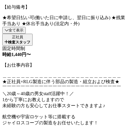
【給与備考】
★希望日払い可(働いた日に申請し、翌日に振り込み) ★残業
手当あり ★休出手当あり(法定内・外)
全て表示
正社員
検査スタッフ
固定時間制
時給1,440円〜
【お仕事内容】
＿＿＿＿＿＿＿＿＿＿＿＿＿＿＿＿＿＿＿＿＿＿＿＿＿＿
★正社員×RLG製造に伴う部品の製造・組立および検査★
￣￣￣￣￣￣￣￣￣￣￣￣￣￣￣￣￣￣￣￣￣￣￣￣￣￣
＼20歳～40歳の男女staff活躍中！／
1から丁寧にお教えしますので
未経験の方も安心してお仕事スタートできますよ♪
航空機や宇宙ロケット等に搭載する
ジャイロスコープの製造をお任せいたします！