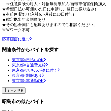
⇒任意保険の対人・対物無制限加入/自転車傷害保険加入
★希望日払い可(働いた日に申請し、翌日に振り込み）
★有給休暇あり(入社6か月後に10日付与)
★確定拠出年金制度あり
★その他全国にも配属ありますのでご相談ください。
※Ｗワーク不可
応募画面に進む
関連条件からバイトを探す
東京都×日払いOK
東京都×交通費支給
東京都×スキルが身に付く
東京都×制服あり
東京都×車通勤OK
もっと見る
昭島市の似たバイト