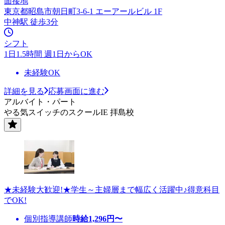
面接地
東京都昭島市朝日町3-6-1 エーアールビル 1F
中神駅 徒歩3分
シフト
1日1.5時間 週1日からOK
未経験OK
詳細を見る
応募画面に進む
アルバイト・パート
やる気スイッチのスクールIE 拝島校
★未経験大歓迎!★学生～主婦層まで幅広く活躍中♪得意科目
でOK!
個別指導講師
時給
1,296
円〜