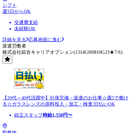
シフト
週5日からOK
交通費支給
未経験OK
詳細を見る
応募画面に進む
派遣労働者
株式会社綜合キャリアオプション(1314GH0810G23★7-S)
【20代～40代活躍中】社保完備・派遣のお仕事☆週5で働け
る☆ガラスレンズの原料投入・加工・検査/日払いOK
組立スタッフ
時給
1,550
円〜
勤務地