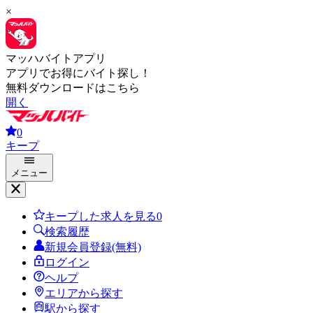
×
マッハバイトアプリ
アプリでお得にバイト探し！
無料ダウンロードはこちら
開く
0
キープ
メニュー
キープした求人を見る
0
検索履歴
新規会員登録(無料)
ログイン
ヘルプ
エリアから探す
駅から探す