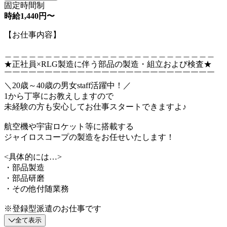
固定時間制
時給1,440円〜
【お仕事内容】
＿＿＿＿＿＿＿＿＿＿＿＿＿＿＿＿＿＿＿＿＿＿＿＿＿＿
★正社員×RLG製造に伴う部品の製造・組立および検査★
￣￣￣￣￣￣￣￣￣￣￣￣￣￣￣￣￣￣￣￣￣￣￣￣￣￣
＼20歳～40歳の男女staff活躍中！／
1から丁寧にお教えしますので
未経験の方も安心してお仕事スタートできますよ♪
航空機や宇宙ロケット等に搭載する
ジャイロスコープの製造をお任せいたします！
<具体的には…>
・部品製造
・部品研磨
・その他付随業務
※登録型派遣のお仕事です
全て表示