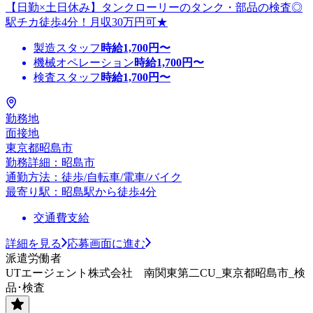
【日勤×土日休み】タンクローリーのタンク・部品の検査◎
駅チカ徒歩4分！月収30万円可★
製造スタッフ
時給
1,700
円〜
機械オペレーション
時給
1,700
円〜
検査スタッフ
時給
1,700
円〜
勤務地
面接地
東京都昭島市
勤務詳細：昭島市
通勤方法：徒歩/自転車/電車/バイク
最寄り駅：昭島駅から徒歩4分
交通費支給
詳細を見る
応募画面に進む
派遣労働者
UTエージェント株式会社 南関東第二CU_東京都昭島市_検
品･検査