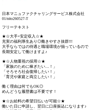
日本マニュファクチャリングサービス株式会社
01/nito260527-T
フリーテキスト
★☆大手×安定収入☆★
充実の福利厚生あり◎働きやすさ抜群!!!
大手ならではの待遇と職場環境が揃っているので
長期安定して働けますよ♪
★☆人物重視の採用☆★
「家族のために稼ぎたい…！」
「そろそろ社会復帰したい！」
「育児や家庭と両立したい！」
働く理由は何でもOK◎
めんどうな履歴書は不要です！
★☆お給料の希望日払いが可能☆★
働いた日に申請し、翌日に口座振込になります♪