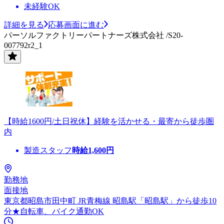
未経験OK
詳細を見る
応募画面に進む
パーソルファクトリーパートナーズ株式会社 /S20-
007792r2_1
【時給1600円/土日祝休】経験を活かせる・最寄から徒歩圏
内
製造スタッフ
時給
1,600
円
勤務地
面接地
東京都昭島市田中町 JR青梅線 昭島駅「昭島駅」から徒歩10
分★自転車、バイク通勤OK