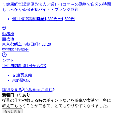
＼健康経営認定優良法人／週1・1コマ～の勤務で自分の時間
もしっかり確保★初バイト・ブランク歓迎
個別指導講師
時給
1,280
円〜
1,500
円
勤務地
面接地
東京都昭島市朝日町4-22-20
中神駅 徒歩5分
シフト
1日1.5時間 週1日からOK
交通費支給
未経験OK
詳細を見る
応募画面に進む
新着口コミあり
授業の仕方や教える時のポイントなどを映像や実演で丁寧に
教えてもらうことができて、とてもやりやすくなりました。
もっと見る