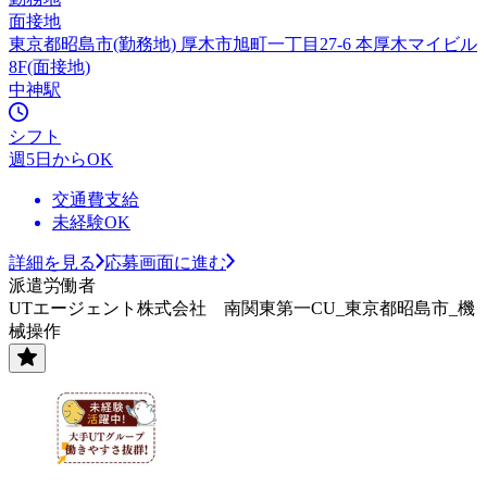
面接地
東京都昭島市(勤務地) 厚木市旭町一丁目27-6 本厚木マイビル
8F(面接地)
中神駅
シフト
週5日からOK
交通費支給
未経験OK
詳細を見る
応募画面に進む
派遣労働者
UTエージェント株式会社 南関東第一CU_東京都昭島市_機
械操作