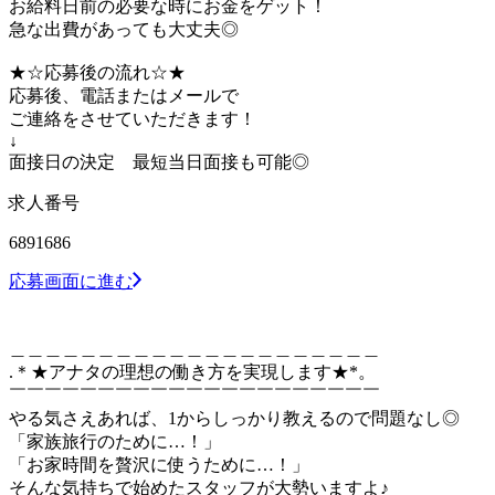
お給料日前の必要な時にお金をゲット！
急な出費があっても大丈夫◎
★☆応募後の流れ☆★
応募後、電話またはメールで
ご連絡をさせていただきます！
↓
面接日の決定 最短当日面接も可能◎
求人番号
6891686
応募画面に進む
＿＿＿＿＿＿＿＿＿＿＿＿＿＿＿＿＿＿＿＿＿
.＊★アナタの理想の働き方を実現します★*。
￣￣￣￣￣￣￣￣￣￣￣￣￣￣￣￣￣￣￣￣￣
やる気さえあれば、1からしっかり教えるので問題なし◎
「家族旅行のために…！」
「お家時間を贅沢に使うために…！」
そんな気持ちで始めたスタッフが大勢いますよ♪