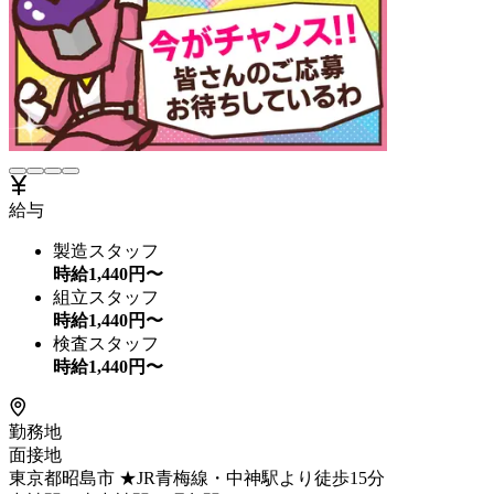
給与
製造スタッフ
時給
1,440
円〜
組立スタッフ
時給
1,440
円〜
検査スタッフ
時給
1,440
円〜
勤務地
面接地
東京都昭島市 ★JR青梅線・中神駅より徒歩15分