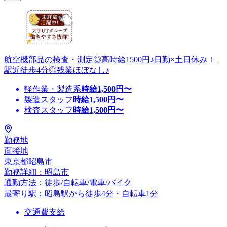
航空機部品の検査・測定◎高時給1500円♪日勤×土日休み！
駅近徒歩4分◎残業ほぼなし♪
軽作業・製造系
時給
1,500
円〜
製造スタッフ
時給
1,500
円〜
検査スタッフ
時給
1,500
円〜
勤務地
面接地
東京都昭島市
勤務詳細：昭島市
通勤方法：徒歩/自転車/電車/バイク
最寄り駅：昭島駅から徒歩4分・自転車1分
交通費支給