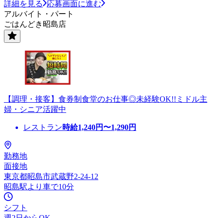
詳細を見る
応募画面に進む
アルバイト・パート
ごはんどき昭島店
【調理・接客】食券制食堂のお仕事◎未経験OK!!ミドル主
婦・シニア活躍中
レストラン
時給
1,240
円〜
1,290
円
勤務地
面接地
東京都昭島市武蔵野2-24-12
昭島駅より車で10分
シフト
週2日からOK