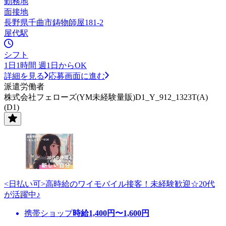
勤務地
面接地
長野県千曲市鋳物師屋181-2
屋代駅
シフト
1日1時間 週1日からOK
詳細を見る
応募画面に進む
派遣労働者
株式会社フェローズ(YM未経験量販)D1_Y_912_1323T(A)
(D1)
<日払い可>高時給のワイモバイル接客！未経験歓迎☆20代
が活躍中♪
携帯ショップ
時給
1,400
円〜
1,600
円