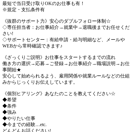
最短で当日受け取りOKのお仕事も有！
※規定・支払条件有
《抜群のサポート力》安心のダブルフォロー体制☆
◇専任担当者：お仕事紹介→就業中→退職後までお任せくだ
さい!
◇サポートセンター：有給申請・給与明細など、メールや
WEBから常時確認できます♪
《ざっくりご説明》お仕事をスタートするまでの流れ
働き方の選択→応募→ご登録→お仕事紹介→職場説明→お仕
事開始★
安心して始められるよう、雇用関係や就業ルールなどの仕組
みからじっくりお伝えしています。
《個別ヒアリング》あなたのことを教えてください☆
◆希望
◆条件
◆強み
◆やりたい仕事
◆今までの経験…etc.
どんどんお話ください!