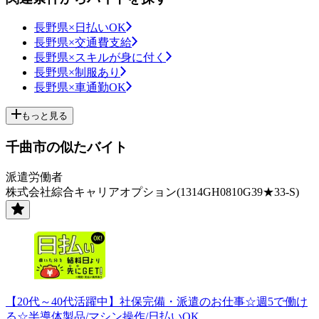
長野県×日払いOK
長野県×交通費支給
長野県×スキルが身に付く
長野県×制服あり
長野県×車通勤OK
もっと見る
千曲市の似たバイト
派遣労働者
株式会社綜合キャリアオプション(1314GH0810G39★33-S)
【20代～40代活躍中】社保完備・派遣のお仕事☆週5で働け
る☆半導体製品/マシン操作/日払いOK