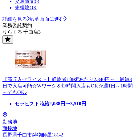
交通費支給
未経験OK
詳細を見る
応募画面に進む
業務委託契約
りらくる 千曲店3
【高収入セラピスト】経験者1施術あたり2,840円～！最短3
日で入店可能☆Wワーク＆短時間入店もOK☆週1日～1時間
～でもOK♪
セラピスト
時給
2,088
円〜
3,510
円
勤務地
面接地
長野県千曲市鋳物師屋181-2