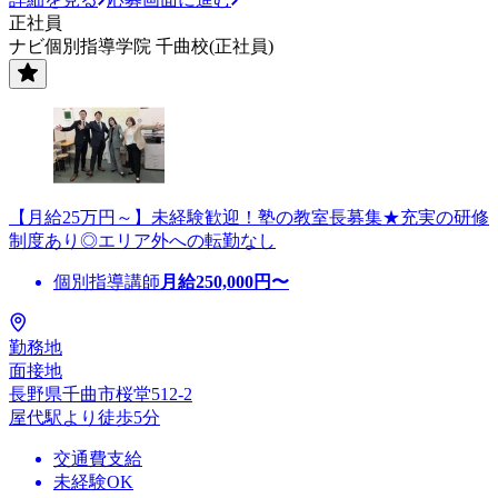
正社員
ナビ個別指導学院 千曲校(正社員)
【月給25万円～】未経験歓迎！塾の教室長募集★充実の研修
制度あり◎エリア外への転勤なし
個別指導講師
月給
250,000
円〜
勤務地
面接地
長野県千曲市桜堂512-2
屋代駅より徒歩5分
交通費支給
未経験OK