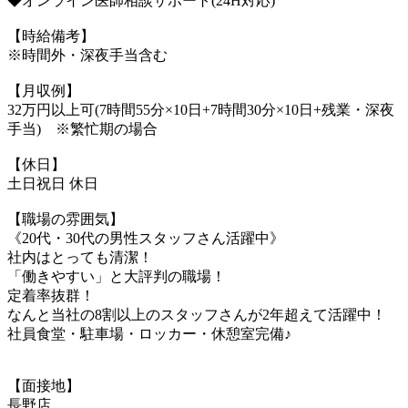
◆オンライン医師相談サポート(24H対応)
【時給備考】
※時間外・深夜手当含む
【月収例】
32万円以上可(7時間55分×10日+7時間30分×10日+残業・深夜
手当) ※繁忙期の場合
【休日】
土日祝日 休日
【職場の雰囲気】
《20代・30代の男性スタッフさん活躍中》
社内はとっても清潔！
「働きやすい」と大評判の職場！
定着率抜群！
なんと当社の8割以上のスタッフさんが2年超えて活躍中！
社員食堂・駐車場・ロッカー・休憩室完備♪
【面接地】
長野店