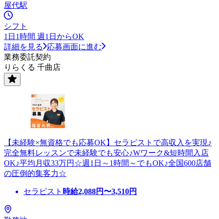
屋代駅
シフト
1日1時間 週1日からOK
詳細を見る
応募画面に進む
業務委託契約
りらくる 千曲店
【未経験×無資格でも応募OK】セラピストで高収入を実現♪
完全無料レッスンで未経験でも安心♪Wワーク&短時間入店
OK♪平均月収33万円☆週1日～1時間～でもOK♪全国600店舗
の圧倒的集客力☆
セラピスト
時給
2,088
円〜
3,510
円