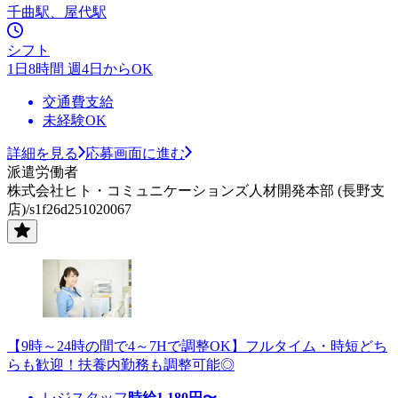
千曲駅、屋代駅
シフト
1日8時間 週4日からOK
交通費支給
未経験OK
詳細を見る
応募画面に進む
派遣労働者
株式会社ヒト・コミュニケーションズ人材開発本部 (長野支
店)/s1f26d251020067
【9時～24時の間で4～7Hで調整OK】フルタイム・時短どち
らも歓迎！扶養内勤務も調整可能◎
レジスタッフ
時給
1,180
円〜