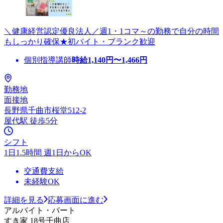
＼健康経営認定優良法人／週1・1コマ～の勤務で自分の時間
もしっかり確保★初バイト・ブランク歓迎
個別指導講師
時給
1,140
円〜
1,466
円
勤務地
面接地
長野県千曲市桜堂512-2
屋代駅 徒歩5分
シフト
1日1.5時間 週1日からOK
交通費支給
未経験OK
詳細を見る
応募画面に進む
アルバイト・パート
すき家 18号千曲店