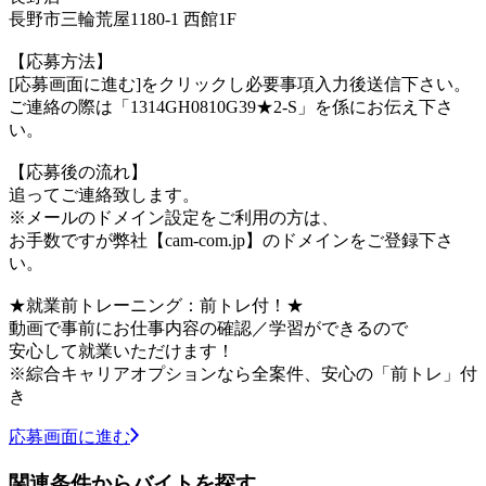
長野市三輪荒屋1180-1 西館1F
【応募方法】
[応募画面に進む]をクリックし必要事項入力後送信下さい。
ご連絡の際は「1314GH0810G39★2-S」を係にお伝え下さ
い。
【応募後の流れ】
追ってご連絡致します。
※メールのドメイン設定をご利用の方は、
お手数ですが弊社【cam-com.jp】のドメインをご登録下さ
い。
★就業前トレーニング：前トレ付！★
動画で事前にお仕事内容の確認／学習ができるので
安心して就業いただけます！
※綜合キャリアオプションなら全案件、安心の「前トレ」付
き
応募画面に進む
関連条件からバイトを探す