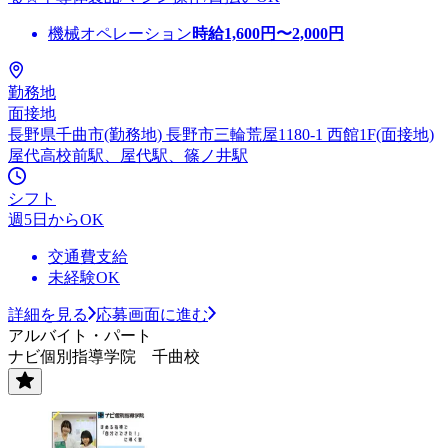
機械オペレーション
時給
1,600
円〜
2,000
円
勤務地
面接地
長野県千曲市(勤務地) 長野市三輪荒屋1180-1 西館1F(面接地)
屋代高校前駅、屋代駅、篠ノ井駅
シフト
週5日からOK
交通費支給
未経験OK
詳細を見る
応募画面に進む
アルバイト・パート
ナビ個別指導学院 千曲校