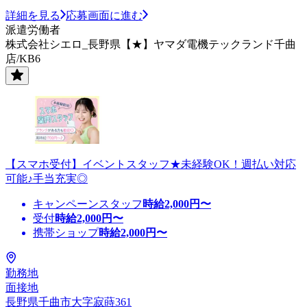
詳細を見る
応募画面に進む
派遣労働者
株式会社シエロ_長野県【★】ヤマダ電機テックランド千曲
店/KB6
【スマホ受付】イベントスタッフ★未経験OK！週払い対応
可能♪手当充実◎
キャンペーンスタッフ
時給
2,000
円〜
受付
時給
2,000
円〜
携帯ショップ
時給
2,000
円〜
勤務地
面接地
長野県千曲市大字寂蒔361