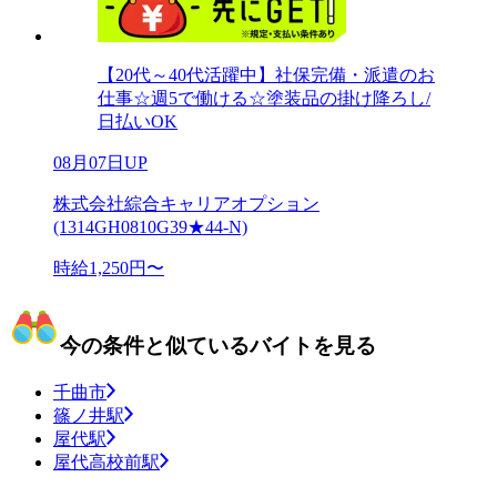
【20代～40代活躍中】社保完備・派遣のお
仕事☆週5で働ける☆塗装品の掛け降ろし/
日払いOK
08月07日UP
株式会社綜合キャリアオプション
(1314GH0810G39★44-N)
時給1,250円〜
今の条件と似ているバイトを見る
千曲市
篠ノ井駅
屋代駅
屋代高校前駅