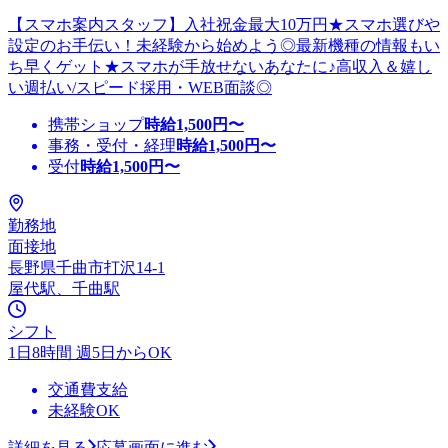
【スマホ案内スタッフ】入社祝金最大10万円★スマホ選びや
設定のお手伝い！未経験から始めよう◎最新機種の情報もい
ち早くゲット★スマホが手放せないあなたに♪高収入＆嬉し
い週払い/スピード採用・WEB面談◎
携帯ショップ
時給
1,500
円〜
事務・受付・経理
時給
1,500
円〜
受付
時給
1,500
円〜
勤務地
面接地
長野県千曲市打沢14-1
屋代駅、千曲駅
シフト
1日8時間 週5日からOK
交通費支給
未経験OK
詳細を見る
応募画面に進む