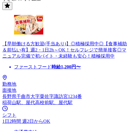
【早朝働ける方歓迎(手当あり)】◎積極採用中◎【食事補助
＆前払い有】週2・1日2h～OK！セルフレジで簡単接客◎マ
ニュアル完備で初バイト・未経験も安心！積極採用中
ファーストフード
時給
1,200
円〜
勤務地
面接地
長野県千曲市大字粟佐字諏訪宮1234番
稲荷山駅、屋代高校前駅、屋代駅
シフト
1日2時間 週2日からOK