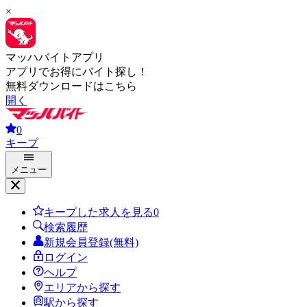
×
マッハバイトアプリ
アプリでお得にバイト探し！
無料ダウンロードはこちら
開く
0
キープ
メニュー
キープした求人を見る
0
検索履歴
新規会員登録(無料)
ログイン
ヘルプ
エリアから探す
駅から探す