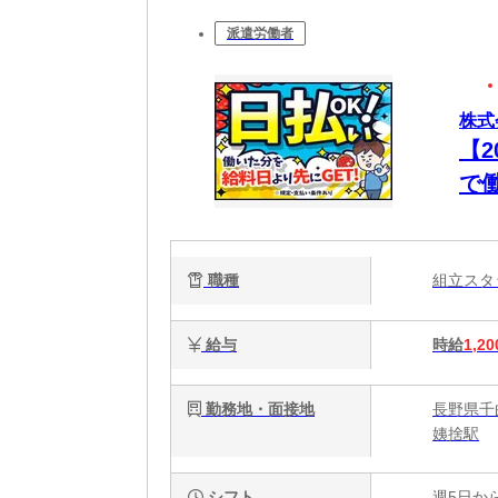
派遣労働者
株式
【
で
職種
組立ス
給与
時給
1,20
勤務地・面接地
長野県千曲
姨捨駅
シフト
週5日か