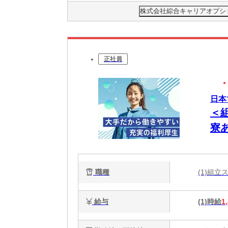
株式会社綜合キャリアオプション(
正社員
日本
＜
寮
職種
(1)組
給与
(1)時給
1