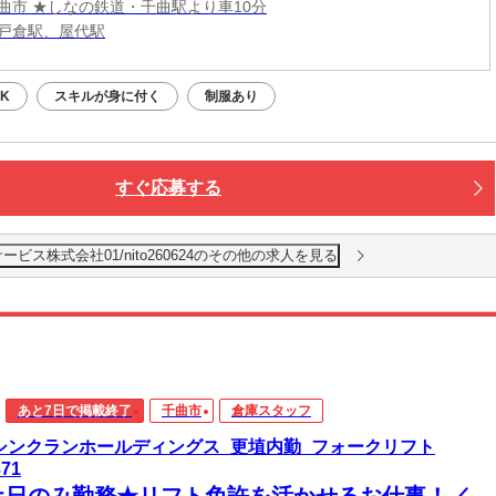
曲市 ★しなの鉄道・千曲駅より車10分
戸倉駅、屋代駅
K
スキルが身に付く
制服あり
すぐ応募する
ス株式会社01/nito260624のその他の求人を見る
あと7日で掲載終了
千曲市
倉庫スタッフ
)シンクランホールディングス_更埴内勤_フォークリフト
371