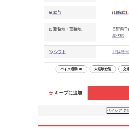
給与
(1)時給
1
勤務地・面接地
長野県千
屋代駅
シフト
1日4時間
バイク通勤OK
未経験歓迎
交
キープに追加
ベイシア 更埴