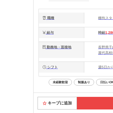
職種
梱包ス
給与
時給
1,28
勤務地・面接地
長野県千曲
屋代高校
シフト
週5日か
未経験歓迎
制服あり
日払いO
キープに追加