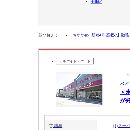
千曲駅
並び替え：
おすすめ
新着順
高収入
勤務
アルバイト・パート
ベイシ
＜
が
O
職種
(1)ス