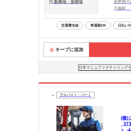
勤務地・面接地
長野県千
千曲駅、
交通費支給
車通勤OK
日払いO
キープに追加
日本マニュファクチャリングサービ
アルバイト・パート
(株
_37