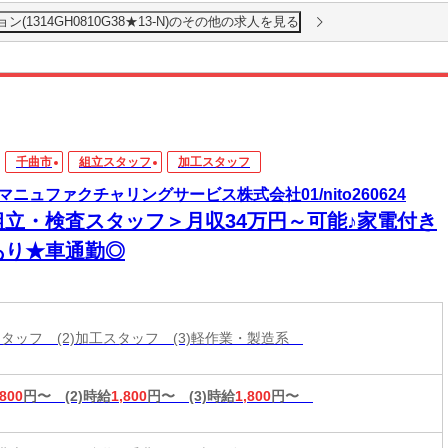
1314GH0810G38★13-N)のその他の求人を見る
千曲市
組立スタッフ
加工スタッフ
マニュファクチャリングサービス株式会社01/nito260624
組立・検査スタッフ＞月収34万円～可能♪家電付き
あり★車通勤◎
立スタッフ (2)加工スタッフ (3)軽作業・製造系
,800
円〜
(2)時給
1,800
円〜
(3)時給
1,800
円〜