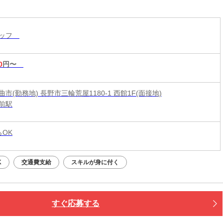
タッフ
0
円〜
市(勤務地) 長野市三輪荒屋1180-1 西館1F(面接地)
前駅
らOK
K
交通費支給
スキルが身に付く
すぐ応募する