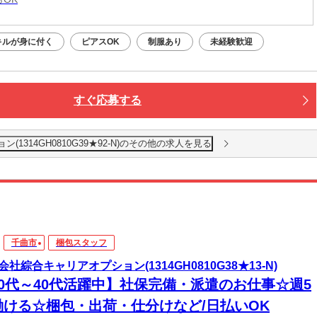
キルが身に付く
ピアスOK
制服あり
未経験歓迎
すぐ応募する
1314GH0810G39★92-N)のその他の求人を見る
千曲市
梱包スタッフ
会社綜合キャリアオプション(1314GH0810G38★13-N)
20代～40代活躍中】社保完備・派遣のお仕事☆週5
働ける☆梱包・出荷・仕分けなど/日払いOK