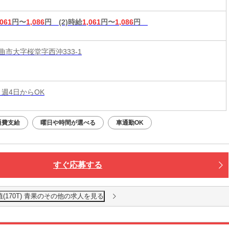
,061
円〜
1,086
円
(2)時給
1,061
円〜
1,086
円
曲市大字桜堂字西沖333-1
 週4日からOK
通費支給
曜日や時間が選べる
車通勤OK
すぐ応募する
(170T) 青果のその他の求人を見る