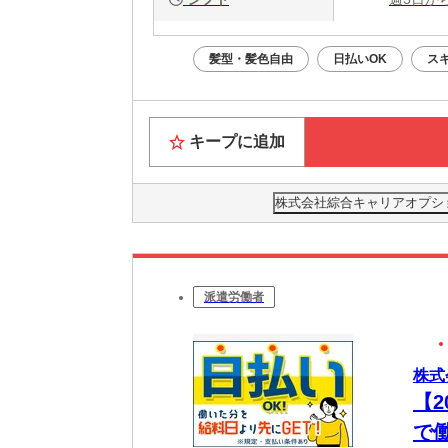
髪型・髪色自由
日払いOK
ス
キープに追加
株式会社綜合キャリアオプション(
派遣労働者
株式
【
で