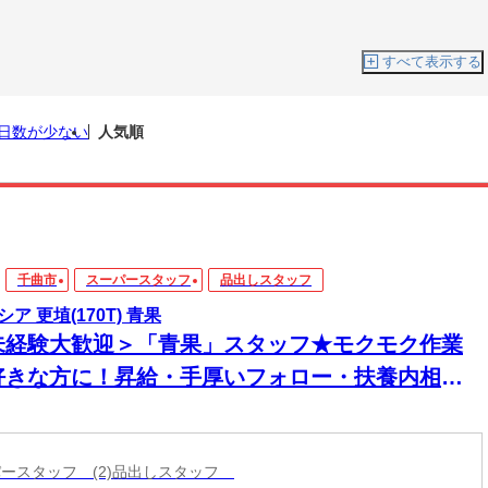
すべて表示する
日数が少ない
人気順
千曲市
スーパースタッフ
品出しスタッフ
ア 更埴(170T) 青果
未経験大歓迎＞「青果」スタッフ★モクモク作業
好きな方に！昇給・手厚いフォロー・扶養内相談
K！家事・育児との両立を応援！
ーパースタッフ (2)品出しスタッフ